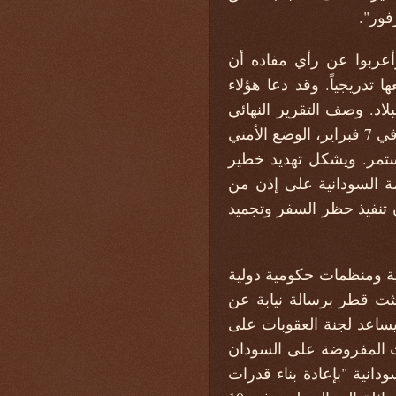
فور".
أعربوا عن رأي مفاده أن
 تدريجياً. وقد دعا هؤلاء
لاد. وصف التقرير النهائي
لفريق الخبراء الذي يساعد لجنة عقوبات السودان 1591 ، والذي تمت إحالته إلى المجلس في 7 فبراير، الوضع الأمني
ستمر. ويشكل تهديد خطير
ة السودانية على إذن من
ضافت أن تنفيذ حظر السفر وتجميد
ة ومنظمات حكومية دولية
عمها لدعوة السودان لرفع العقوبات. في 3 فبراير، بعثت قطر برسالة نيابة عن
 يساعد لجنة العقوبات على
لعقوبات المفروضة على السودان
انية "بإعادة بناء قدرات