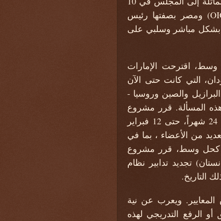
قواتها الأمنية وأجهزة إنفاذ القانون للحفاظ على السلام وتعزيزه". كما تم توجيه رسائل مماثلة إلى المجلس في 10
فبراير من باكستان بصفتها رئيس مجلس وزراء خارجية منظمة التعاون الإسلامي (OIC) ومصر بصفتها رئيس
ر بشكل مباشر وسلبي على
 وسط، اقترحت الإمارات
ودان، التي كانت حتى الآن
لبرازيل والصين وروسيا -
 هذه المسألة. قرر مشروع
النص الذي تم وضعه باللون الأزرق يوم أمس تجديد تدابير نظام عقوبات السودان لمدة 24 شهراً، حتى 12 فبراير
لعديد من الأعضاء ، بما في
حد. كحل وسط، قرر مشروع
ستان) تجديد تدابير نظام
لمعايير. ويعرب عن نية
 خلال التعديل أو التعليق أو الرفع التدريجي لهذه