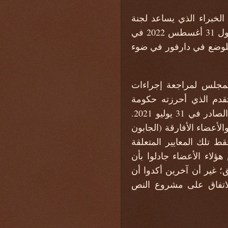
 2620 ، الذي يمدد ولاية فريق الخبراء الذي يساعد لجنة
عقوبات السودان 1591 حتى 12 مارس 2023. وأعرب القرار عن "نية المجلس النظر بحلول 31 أغسطس 2022 في
ة للوضع في دارفور في ضوء
اد المجلس لمراجعة إجراءات
تقدم الذي أحرزته حكومة
السودان بشأن المعايير والأهداف ذات الصلة. على النحو المبين في تقرير الأمين العام الصادر في 31 يوليو 2021.
لأعضاء الأفارقة (الجابون
 تلك المعايير المتعلقة
ؤلاء الأعضاء جادلوا بأن
بيق؛ غير أن آخرين أكدوا أن
 الاتفاق على مشروع النص