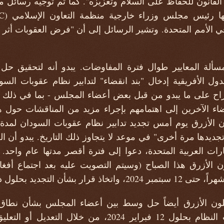
في الأمم المتحدة. وتشير الرسائل إلى أن "فرض العقوبات أث
ألة المعايير طوال فترة المفاوضات. يبدو أنه لتحقيق حل
دول الأفريقية إدخال "بند انقضاء" لتدابير نظام عقوبات الس
راح على ما يبدو من قبل بعض أعضاء المجلس - بما في ذلك ا
عضاء الآخرين إلى اهتمامهم بإجراء مزيد من المناقشات حول
أن تجديدها مرة أخرى" في موعد لا يتجاوز ذلك التاريخ. يبدو أن ا
إمارات العربية المتحدة، دعوا إلى فترة أقصر مدتها عام وا
 الأزرق هذا الصباح (وسيتم التصويت عليه بعد اجتماع أفغان
ن الأزرق أيضاً حل وسط بين أعضاء المجلس بشأن نطاق ا
المجلس مراجعة إجراءات النظام بحلول 12 فبراير 2024، من