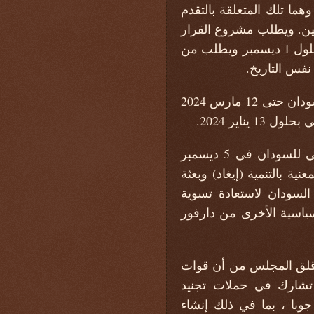
هما تلك المتعلقة بالتقدم
دنيين. ويطلب مشروع القرار
من الأمين العام إجراء تقييم للتقدم المحرز بشأن المعايير الرئيسية المحددة في القرار بحلول 1 ديسمبر ويطلب من
نفس التاريخ.
يمدد مشروع القرار باللون الأزرق ولاية فريق الخبراء الذي يساعد لجنة 1591 عقوبات السودان حتى 12 مارس 2024
في فقرات الديباجة ، يرحب مشروع النص باللون الأزرق بتوقيع اتفاقية الإطار السياسي للسودان في 5 ديسمبر
عنية بالتنمية (إيغاد) وبعثة
قالية في السودان (UNITAMS) - لدعم جهود السودان لاستعادة تسوية
ياسية الأخرى من دارفور
ى قلق المجلس من أن قوات
 تشارك في حملات تجنيد
جوبا ، بما في ذلك إنشاء