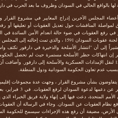
ة لها بالواقع الحالي في السودان وظروف ما بعد الحرب في دار
أعضاء المجلس الآخرين إدراج المعايير في مشروع القرار و
لمواصلة المناقشات حول تعديل العقوبات أو تعليقها أو رفعها
 في رفع العقوبات في ضوء حالة انعدام الأمن السائدة في الب
يراً إلى أن "انتشار الأسلحة والذخيرة في دارفور تكثف وا
رير إن انتهاكات حظر الأسلحة مستمرة حيث لم تحصل الحكوم
لجنة عقوبات السودان 1591 لنقل الإمدادات العسكرية والأسلحة إلى دارفور. وأ
 بسبب عدم تعاون الحكومة السودانية ودول المنطقة.
 يتفاوضون بشأن مشروع القرار ، وجهت عدة مجموعات إقليمي
رسائل إلى المجلس للتعبير عن د
لأمم المتحدة، دعت فيها إلى إنهاء ولاية فريق الخبراء الذي
دان في عام 1591 ورفع نظام العقوبات عن السودان. وجاء في الرسالة أن ا
 الأرض، مضيفة أن رفع هذه الإجراءات سيسمح للحكومة السود