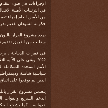
الإجراءات في ضوء التقدم ا
في الترتيبات الأمنية الانت
حكومة السودان تقديم تقرير
ويطلب من الفريق تقديم تقريره المؤقت إلى ال
2022 ويثني على الآلية ا
سياسية شاملة وديمقراطية
الذين لم يوقعوا على اتفاق 
يتضمن مشروع القرار باللو
الدعم السريع والقوات ا
عدوانية . كما يشجع الحكو