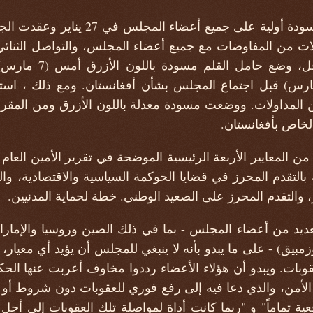
وزعت الولايات المتحدة مسودة أولية على جم
 جولات من المفاوضات مع جميع أعضاء المجلس، والتواصل الثنا
مسودات منقحة على الأق
صويت هذا الصباح (8 مارس) قبل اجتماع المجلس بشأن أفغانستان. ومع ذلك
 المداولات. ووضعت مسودة معدلة باللون الأزرق ومن المقر
لخاص بأفغانستان.
 بالتقدم المحرز في قضايا الحوكمة السياسية والاقتصادية، وال
ور، والتقدم المحرز على الصعيد الوطني. خطة لحماية المدنيين.
لعديد من أعضاء المجلس - بما في ذلك الصين وروسيا والإمارات
زمبيق) - على ما يبدو بأنه لا ينبغي للمجلس أن يؤيد أي معيار، 
قوبات. ويبدو أن هؤلاء الأعضاء رددوا مخاوف أعربت عنها ال
ى مجلس الأمن، والذي دعا فيه إلى رفع فوري للعقوبات دون شروط أو
قعية تماماً" و "ربما كانت أداة لمواصلة تلك العقوبات إلى أ