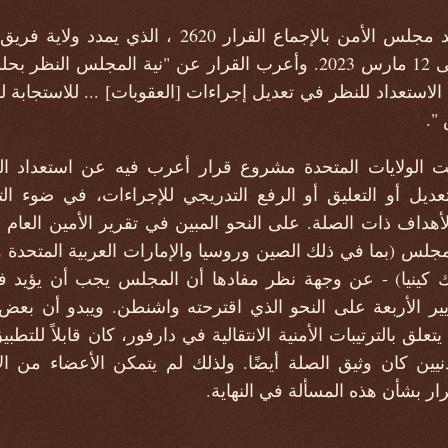
في 15 فبراير 2022، اعتمد مجلس الأمن بالإجماع القرار
 الاستعداد للنظر في تعديل إجراءات [العقوبات] ... للاستجاب
 ".
طس 2022، وزعت الولايات المتحدة مشروع قرار أعرب فيه عن استعد
تعديل أو التعليق أو الرفع التدريجي للإجراءات، في ضوء ال
لس (بما في ذلك الصين وروسيا والإمارات العربية المتحدة وا
 كينيا) - عن وجهة نظر مفادها أن المجلس يجب أن يؤيد فقط
ير الأربعة على النحو الذي اقترحته واشنطن. ويبدو أن بعض ه
تعلق بالترتيبات الأمنية الانتقالية في دارفور، كان قابلاً للتط
مدنيين كان وثيق الصلة أيضًا. ولذلك لم يتمكن الأعضاء من
رار بشأن هذه المسألة في النهاية.