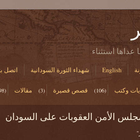
ر
 عداها استثناء
ة
English
شهداء الثورة السودانية
اتصل بن
يات وكتب
قصص قصيرة
مقالات
98)
(3)
(106)
(19)
مجلس الأمن العقوبات على السودان
"