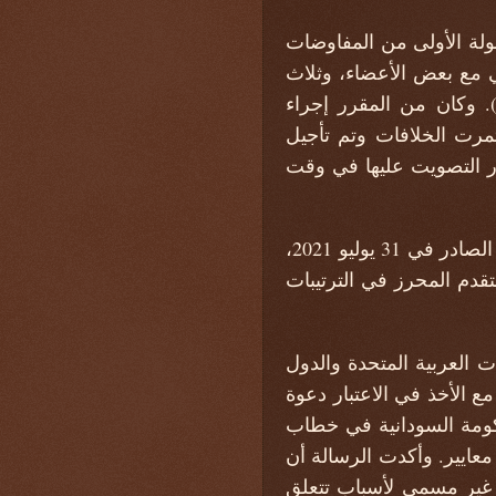
يع أعضاء المجلس في 27 يناير وعقدت الجولة الأولى من المفاوضات
ئي مع بعض الأعضاء، وثلاث
ل، وضع حامل القلم مسودة باللون الأزرق أمس (7 مارس). وكان من المقرر إجراء
 ، استمرت الخلافات وتم تأجيل
ر التصويت عليها في وقت
أيدت المسودة الأولية ثلاثة من المعايير الأربعة الرئيسية الموضحة في تقرير الأمين العام الصادر في 31 يوليو 2021،
تقدم المحرز في الترتيبات
 العربية المتحدة والدول
مع الأخذ في الاعتبار دعوة
حكومة السودانية في خطاب
 معايير. وأكدت الرسالة أن
جل غير مسمى لأسباب تتعلق