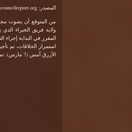
المصدر: https://www.securitycouncilreport.org
المقرر في البداية إجراء 
استمرار الخلافات، تم تأج
الأزرق أمس (7 مارس). تم وضع نص منقح يعكس مزيدًا من التنازلات باللون الأزرق هذا الصباح.