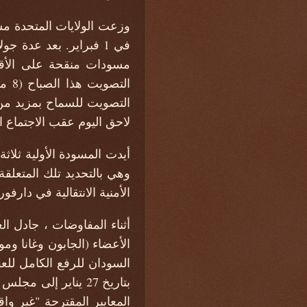
في 1 فبراير. بعد عدة
الت
التصويت للسماح بمزيد من
لاحق اليوم عقب الاجتماع ا
وهي بالتحديد تلك المتعلقة
الأمنية الانتقالية في دارف
أثناء المفاوضات ، جادل ا
الأعضاء (الجابون وغانا ومو
السودان للرفع الكامل للع
بتاريخ 27 يناير إل
المعايير المقترحة "غير وا