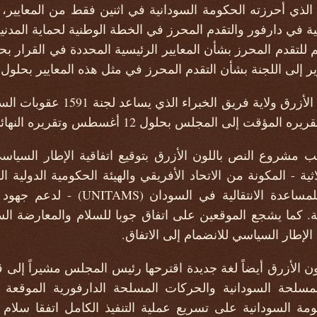
لذي أحرزته الحكومة السودانية في اثنين فقط من المعايير، و
قالية في دارفور والتقدم المحرز في الخطة الوطنية لحماية الم
 إلى اللجنة بشأن التقدم المحرز في مثل هذه المعايير بحلول 
مجلس بحلول 12 أغسطس وتقريره النهائي بحلول 13 يناير 2024.
لثلاثية - المكونة من الاتحاد الأفريقي والهيئة الحكومية الدولية الم
الأمم المتحدة المتكاملة للمساعدة الانت
. كما يشجع الموقعين على اتفاق جوبا للسلام والمعارضة الس
الإطار السياسي للانضمام إلى الاتفاق.
ن الأزرق أيضاً لغة جديدة اقترحها رئيس المجلس مشيراً إل
لمسلحة السودانية والحركات المسلحة الدارفورية الموقعة
مة السودانية على تسريع عملية التنفيذ الكامل اتفقا سلام 