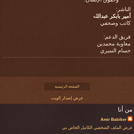
الناشر:
أمير بابكر عبدالل
ه
كاتب وصحفي
فريق الدعم:
معاوية محمدين
حسام النميري
الصفحة الرئيسية
عرض إصدار الويب
من أنا
Amir Babiker
عرض الملف الشخصي الكامل الخاص بي