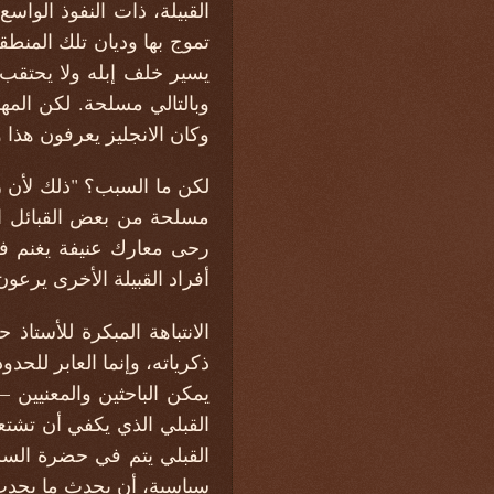
القبيلة، ذات النفوذ الوا
تموج بها وديان تلك المنطق
يسير خلف إبله ولا يحتقب بن
وبالتالي مسلحة. لكن المه
وكان الانجليز يعرفون هذا 
لكن ما السبب؟ "ذلك لأن ر
مسلحة من بعض القبائل الر
رحى معارك عنيفة يغنم فيه
أفراد القبيلة الأخرى يرعون
الانتباهة المبكرة للأستا
ذكرياته، وإنما العابر للح
يمكن الباحثين والمعنيين –
القبلي الذي يكفي أن تشتع
القبلي يتم في حضرة السل
سياسية، أن يحدث ما يحدث.