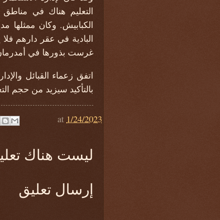
التعليم هناك في مناطق ا
الكبابيش. وكان ممثلها مد
البادية في عقر دارهم فلا 
غرست بذورها في أمدرمان و
اتفق زعماء القبائل والإد
بالتأكيد سيزيد من حجم التع
at
1/24/2023
ليست هناك تعلي
إرسال تعليق