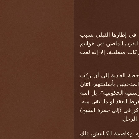
 في إطارها القبلي بسبب
 القرن الماضي في خواتيم
ات مسلحة، إلا إنه لفت
احظة العادية إلى أن ركب
لمدججين بأسلحتهم، اثنان
مية الحكومية"، بل انتبه
رط العقد أو ما تبقى منه،
ذكر في (إلى حمرة الشيخ)
 الرحل.
توم وعاصمة الكبابيش، تلك