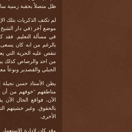
ظل متصلاً بحقبة زمنية ساب
لم تكتف الذكريات بتلك الإ
موضع آخر (في دار الشيخ ع
في مسألة التعليم. فقد ك
بالرغم من انه كان يسعى 
تنقص عليه الحرية التي يع
من احد والرصاص كذلك يباع 
الجبلي والقصدير ونوعاً مع
يظن الأستاذ حسن نجيلة إ
مناطقهم "خوفهم من أن يدف
الآن، فواقع الحال الآن 
بالحقوق. وغير خشيتهم الت
الأخرى.
وقد كان لإدارة الاستعما