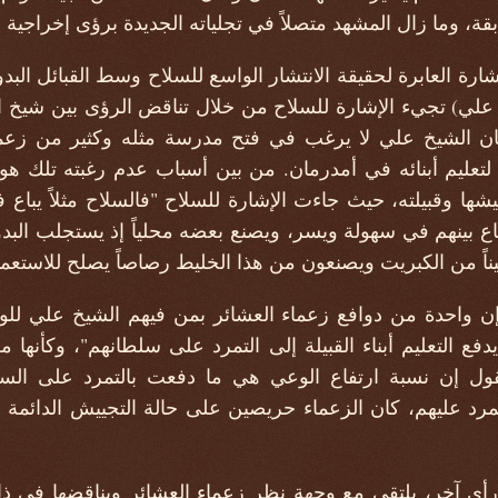
قة، وما زال المشهد متصلاً في تجلياته الجديدة برؤى إخراجية و
شارة العابرة لحقيقة الانتشار الواسع للسلاح وسط القبائل الب
لي) تجيء الإشارة للسلاح من خلال تناقض الرؤى بين شيخ الكب
ان الشيخ علي لا يرغب في فتح مدرسة مثله وكثير من زعم
لتعليم أبنائه في أمدرمان. من بين أسباب عدم رغبته تلك ه
يشها وقبيلته، حيث جاءت الإشارة للسلاح "فالسلاح مثلاً يباع
بينهم في سهولة ويسر، ويصنع بعضه محلياً إذ يستجلب البدويون
يناً من الكبريت ويصنعون من هذا الخليط رصاصاً يصلح للاستعما
ن واحدة من دوافع زعماء العشائر بمن فيهم الشيخ علي لل
ع التعليم أبناء القبيلة إلى التمرد على سلطانهم"، وكأنها م
يقول إن نسبة ارتفاع الوعي هي ما دفعت بالتمرد على ال
مرد عليهم، كان الزعماء حريصين على حالة التجييش الدائمة لل
ر رأي آخر، يلتقي مع وجهة نظر زعماء العشائر ويناقضها في 