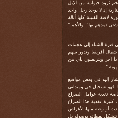
م ثروة حيوانية من الإبل
ارية إذ لا يوجد رجل واحد
 لافتة القبيلة كلها أبالة
تى تمدهم بها". والأهم "
ي فترة الشتاء إلى هجمات
مال أفريقيا وتدور بينهم
ماً آخر ويتربصون بأي من
هوبة."
 أشار إليه في بعض مواضع
ها. فهو تسجيل حي وميداني
 خاصة تغذية عوامل الصراع
كثيرة. تغذية هذا الصراع
ث أو رغبة منها، لأغراض
 تتشكل لقطاته بوصوله بل