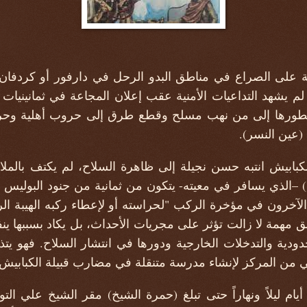
على الصراع في مناطق البدو الرحل في دارفور أو كردفان
 لم يشهد التداعيات الأمنية عقب إعلان المجاعة في ثمانينيات
وتطورها إلى من نهب مسلح وقطع طرق إلى حروب أهلية وحرك
 (عين النسر).
الكبابيش انتبه حسن نجيلة إلى ظاهرة السلاح، لم يكتف بالمل
–الذي يسافر في معيته- يتكون من ثمانية من جنود البوليس ا
لآخرون في مؤخرة الركب "لحراسته أو لإعطاء ركبه الهيبة الرس
 مهمة لا زالت تؤثر على مجريات الأحداث، بل يكاد بسببها ينف
دودية والتدخلات الخارجية ودورها في انتشار السلاح. فهو يت
ي من المركز لإنشاء مدرسة متنقلة في مضارب قبيلة الكبابيش
أيام ليلاً ونهاراً حتى تبلغ (حمرة الشيخ) مقر الشيخ علي ال