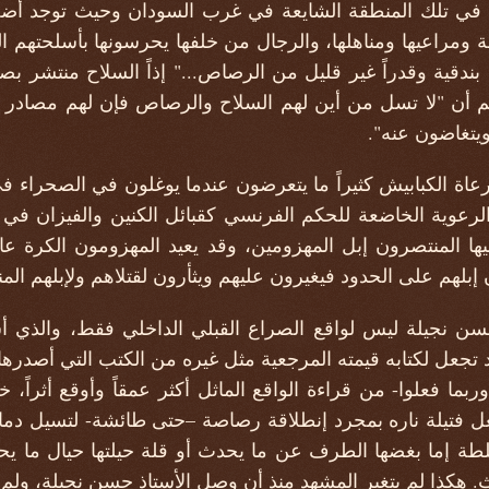
سع في تلك المنطقة الشايعة في غرب السودان وحيث توجد أضخ
ة ومراعيها ومناهلها، والرجال من خلفها يحرسونها بأسلحتهم الن
دقية وقدراً غير قليل من الرصاص..." إذاً السلاح منتشر بصورة
م أن "لا تسل من أين لهم السلاح والرصاص فإن لهم مصادر ش
ويتغاضون عنه".
عاة الكبابيش كثيراً ما يتعرضون عندما يوغلون في الصحراء ف
عوية الخاضعة للحكم الفرنسي كقبائل الكنين والفيزان في ش
ا المنتصرون إبل المهزومين، وقد يعيد المهزومون الكرة عا
 إبلهم على الحدود فيغيرون عليهم ويثأرون لقتلاهم ولإبلهم المن
ذ حسن نجيلة ليس لواقع الصراع القبلي الداخلي فقط، والذي
دود تجعل لكتابه قيمته المرجعية مثل غيره من الكتب التي أصدر
وربما فعلوا- من قراءة الواقع الماثل أكثر عمقاً وأوقع أثراً،
ل فتيلة ناره بمجرد إنطلاقة رصاصة –حتى طائشة- لتسيل دماء 
طة إما بغضها الطرف عن ما يحدث أو قلة حيلتها حيال ما يحد
 هكذا لم يتغير المشهد منذ أن وصل الأستاذ حسن نجيلة، ولم