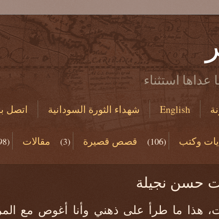
ر
 عداها استثناء
ة
English
شهداء الثورة السودانية
اتصل بن
يات وكتب
قصص قصيرة
مقالات
98)
(3)
(106)
(19)
ت حسن نجيلة
ت، هذا ما طرأ على ذهني وأنا أغوص مع الم