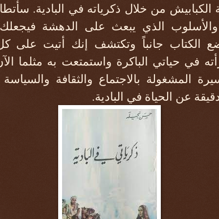
الكبابيش من خلال ذكرياته في البادية. سأتطا
والأسلوب الذي يبعث على الدهشة فيجعلك م
ع الكتاب جانباً وتكتشف إنك أتيت على 
أته في حياتي الباكرة واستمتعت به مثلما ال
ة المشغولة بالاجتماع والثقافة والسياسة و
قيقة عن الحياة في البادية.