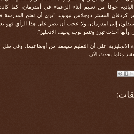
لبادية خوفاً من تعليم أبناء الزعماء في أمدرمان، كما كا
ير كردفان المستر دوجلاس نيوبولد "يرى أن تفتح المدرسة في ا
ينتقلون إلى امدرمان، ولا عجب أن يصر على هذا الرأي فهو يعلم
أنها أخذت تبرز وتنمو بوجه يخيف الانجليز".
ارة الانجليزية على أن التعليم سيعقد من أوضاعهما، وفي ظل 
قيد مثلما يحدث الآن.
قات: