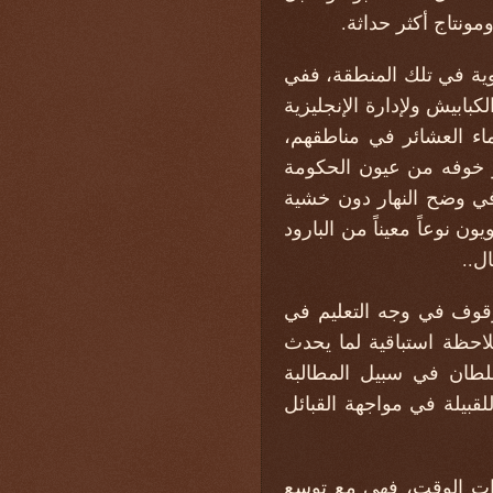
مونتاج أكثر حداثة.
دوية في تلك المنطقة، ففي
ابيش ولإدارة الإنجليزية
اء العشائر في مناطقهم،
و خوفه من عيون الحكومة
 في وضح النهار دون خشية
 نوعاً معيناً من البارود
ل..
وقوف في وجه التعليم في
لاحظة استباقية لما يحدث
سلطان في سبيل المطالبة
قبيلة في مواجهة القبائل
ذات الوقت، فهي مع توسع