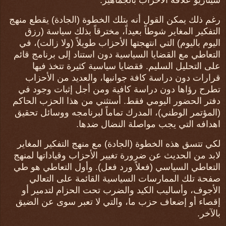
سيناريو علاقة الأحزاب بالجماهير.
رغم ذلك يمكن القول أنه بتلك الخطوة (الجادة) يقطع منهج
التفكير المغاير شوطاً بعيداً، مخترقاً بذلك سياسة (رزق
اليوم باليوم) التي انتهجتها الأحزاب طويلاً (ولا زالت)، في
التعاطي مع القضايا السياسية دون استناد إلى برنامج قائم
على التحليل السليم. فقضايا سياسية كثيرة تتخذ فيها
قرارات دون دراسة كافة جوانبها، والعديد من الأحزاب
تطرح رؤاها دون دراسة كافية ومن أجل إثبات وجود في
دفتر الحضور اليومي فقط. أستثني من هذا الحزب الحاكم
(المؤتمر الوطني)، المدرك تماماً لبرنامجه ووسائل تحقيق
اهدافه التي يجب مواصلة النضال ضدها.
لكي تتسق هذه الخطوة (الجادة) مع منهج التفكير المغاير
لابد من الحديث عن ضرورة تغيير الأحزاب وقياداتها لمنهج
التعاطي السياسي (فعلاً ورد فعل). وأول التعاطي هو طي
صفحة تلك الممارسات السياسية القائمة على التعالي
الأجوف، وأساليب الكيد والضرب تحت الحزام لتدمير أو
إقصاء أو إضعاف حزب ما، والتي لا تعبر سوى عن الضيق
بالآخر.