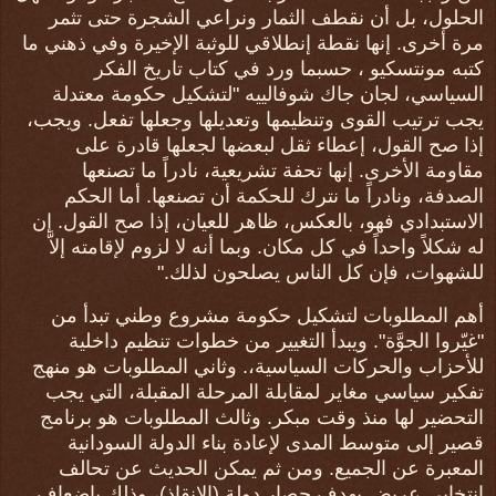
الحلول، بل أن نقطف الثمار ونراعي الشجرة حتى تثمر
مرة أخرى. إنها نقطة إنطلاقي للوثبة الإخيرة وفي ذهني ما
كتبه مونتسكيو ، حسبما ورد في كتاب تاريخ الفكر
السياسي، لجان جاك شوفالييه "لتشكيل حكومة معتدلة
يجب ترتيب القوى وتنظيمها وتعديلها وجعلها تفعل. ويجب،
إذا صح القول، إعطاء ثقل لبعضها لجعلها قادرة على
مقاومة الأخرى. إنها تحفة تشريعية، نادراً ما تصنعها
الصدفة، ونادراً ما نترك للحكمة أن تصنعها. أما الحكم
الاستبدادي فهو، بالعكس، ظاهر للعيان، إذا صح القول. إن
له شكلاً واحداً في كل مكان. وبما أنه لا لزوم لإقامته إلاَّ
للشهوات، فإن كل الناس يصلحون لذلك."
أهم المطلوبات لتشكيل حكومة مشروع وطني تبدأ من
"غيّروا الجوَّة". ويبدأ التغيير من خطوات تنظيم داخلية
للأحزاب والحركات السياسية،. وثاني المطلوبات هو منهج
تفكير سياسي مغاير لمقابلة المرحلة المقبلة، التي يجب
التحضير لها منذ وقت مبكر. وثالث المطلوبات هو برنامج
قصير إلى متوسط المدى لإعادة بناء الدولة السودانية
المعبرة عن الجميع. ومن ثم يمكن الحديث عن تحالف
انتخابي عريض بهدف حصار دولة (الإنقاذ)، وذلك بإضعاف