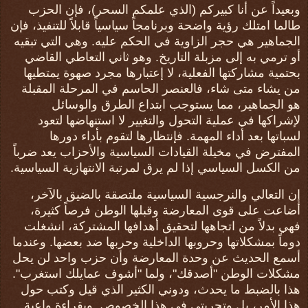
وبعيداً عن أنا كبيركم (الذي علمكم السحر)، فإن الحزب
طالما امتلك رؤية واضحة وبرنامجاً سياسياً قابلاً للتنفيذ، فإن
الجماهير هي حجر الزاوية في الحكم عليه. وهي التي تبقيه
أو ترمي به إلى مزبلة التاريخ. وهو ثاني التعاطي القاضي
بحتمية مشاركتها الفعلية، لا إعتبارها مجرد صهوة يمتطيها
من يشاء متى شاء، فالعنصر الحاسم في المرحلة المقبلة
هو الجماهير، مما يستوجب ابتداع الطرق والوسائل
لإشراكها في عملية التحول والتغيير لا استنهاضها لتعود
لسباتها بعد أداء المهمة. فإنتظارها لتقوم بأداء دورها
المفترض في مخيلة القيادات السياسية والأحزاب يعد ضرباً
من الكسل السياسي إذا لم يرق لمرتبة الانتهازية السياسية.
إن التعالي والنرجسية السياسية ملتصقة بالضيق بالآخر،
أضاعت على قوى المعارضة وقبلها الوطن فرصاً كثيرة،
فهي بدلاً من اتجاهها لتحقيق أهدافها المشتركة، انشغلت
دوماً بمشكلاتها وحروبها الداخلية وحربها ضد بعضها. وعندما
أسمع الحديث عن وحدة المعارضة وأن حزب واحد لن يحل
مشكلات الوطن "أصدقك"، ولما "أشوف عمايلك استغرب".
هذا بالضبط ما يحدث، ودوني الكثير الذي قيل وكتب حول
هذا الأمر، بل وتجربتي في هذا الخصوص. وبقراءة واعية