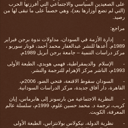
على الصعيدين السياسي والاجتماعي التي أفرزتها الحرب
(التي لم تضع أوزارها بعد)، وهي خصماً على ما تبقى لها من
رصيد.
مراجع:
-
إدارة الأزمة في السودان، مداولات ندوة برجن فبراير
1989م. أعدها للنشر عبدالغفار محمد أحمد، قونار سوربو ،
مركز دراسات التنمية – جامعة برجن أبريل 1989م.
-
الإسلام والديمقراطية، فهمي هويدي، الطبعة الأولى
1993م، الناشر مركز الإهرام للترجمة والنشر.
-
السودان سقوط الاقنعة، فتحي الضو، 2006م،
القاهرة، دار آفاق جديدة، مركز الدراسات السودانية.
-
النظرية الاجتماعية من بارسونز إلى هابرماس، إيان
كريب، ترجمة د. محمد حسين غلوم، 1999م، سلسلة عالم
المعرفة، الكويت.
-
نظرية الدولة، نيكولاس بولانتزاس، الطبعة الأولى