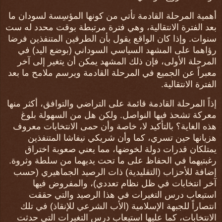
أهمية المرحلة القادمة تأتي من كونها المؤسِسة لسودان ما
بعد الفترة الانتقالية، وهي فترة مرتبطة بوقت محدد له ست
سنوات. وإذا كان الواقع يقول بأن الطرفين المتنفذين فرضا
رؤاهما على المشهد السياسي السوداني (بوضع اليد) في
المرحلة الأولى، فإن ذلك المشهد يمكن أن يتغير إلى آخر
معبراً عن الجميع في المرحلة القادمة ويرسم ملامح ما بعد
الفترة الانتقالية.
إذاً المرحلة القادمة قائمة على التراضي والتوافق، أكثر منها
معركة تشحذ فيها النواصل. ولكن هل من السهولة بلوغ
هذه الغاية؟ بالتأكيد لا، خاصة وأن حمى الانتخابات معروف
هزيانها حين تسري، كما وأن شريكي نيفاشا المتنفذين
يمتلكان قدرات دولة لخوضها، مما يعني صعوبة اختراق
رغبتيهما في الحفاظ على ما تحت يديهما من سلطة وثروة.
إضافة للأحزاب (التقليدية) ذات الرصيد الجماهيري (حسب
آخر انتخابات في ظل نظام تعددي)، والمفروض فيها
استيعاب درس التغيرات في هذا الرصيد والتي حققت
انتصاراً للجبهة الإسلامية (الأب الشرعي للإنقاذ) في تلك
الانتخابات، كما عليها استيعاب درس التغيرات التي حدثت