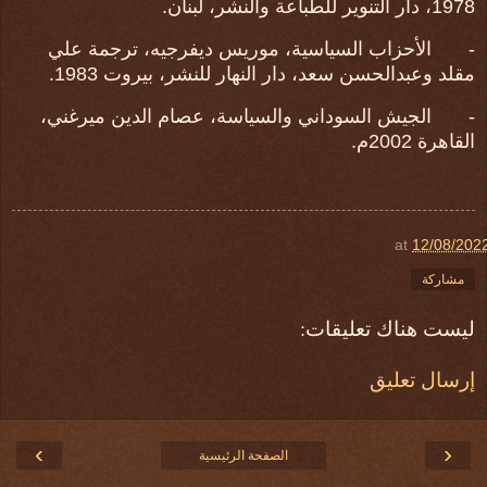
1978، دار التنوير للطباعة والنشر، لبنان.
-
الأحزاب السياسية، موريس ديفرجيه، ترجمة علي
مقلد وعبدالحسن سعد، دار النهار للنشر، بيروت 1983.
-
الجيش السوداني والسياسة، عصام الدين ميرغني،
القاهرة 2002م.
at
12/08/202
مشاركة
ليست هناك تعليقات:
إرسال تعليق
›
‹
الصفحة الرئيسية