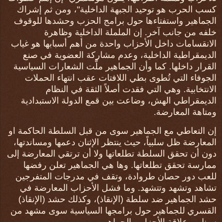
كسب الحرب هو توحيد الجبهة الداخلية"، ومن ثم إشراك
الجماهير واستفتاءها حول برامج الحزب وحشدها للوقوف
خلفه من جانب آخر. إن الململة الداخلية وظاهرة
الانقسامات داخل الأحزاب واحدة من أهم أسبابها هو غياب
الديمقراطية الداخلية، وعدم مشاركة العضوية في صنع
القرار داخلها. كما وأن الجماهير ملَّت الشعارات السياسية
الجوفاء التي تُطوى بطي اللافتات عقب انتهاء الحملات
الانتخابية. وهي التي فقدت أصلاً الثقة في النظام
الديمقراطي الهش، وضاعت بين قمع الدولة الاستبدادية
ومتاهة المعارضة.
إن التعاطي مع الجماهير سوى من قبل السلطة الحاكمة او
المعارضة ظل سلبياً، حيث ينتظر الإثنان دعمها ومساندتها،
دون أن تحقق السلطة تطلعاتها ولا أن ترتقي المعارضة إلى
ممارسة تحقق تطلعاتها. وها هي الجماهير تعلن رفضها
للعب دور حصان طروادة، وتقف في مدرجات المتفرجين
تشاهد وتشهد وتتشهد. وما فشل الأحزاب المعارضة في
حشد الجماهير ضد سلطة (الإنقاذ)، وكذلك حشد (الإنقاذ)
القسري للجماهير حول برامجها السياسية سوى مشهد من