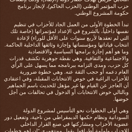
حزب المؤتمر الوطني (الحزب الحاكم)، لإنجاز برنامج
حكومة المشروع الوطني.
تبدأ الخطوة الأولى من العمل الجاد للأحزاب في تنظيم
نفسها داخلياً، بالشروع في الإعداد لمؤتمراتها (خاصة تلك
التي لم تعقدها لأربع سنوات على الأقل للوراء) لإعادة
انتخاب قياداتها ومؤسساتها وإجازة وثائقها الداخلية الحاكمة.
وما هو أهم إجازة برامجها السياسية والاقتصادية
والاجتماعية والثقافية. وهي نقطة جوهرية تكشف قدرات
كل حزب، ومدى التزامه ببرنامجه مما يسهل على الرأي
العام دعمه أو حجب الثقة عنه. وهي خطوة ضرورية
للأحزاب الراغبة في خوض الانتخابات المقبلة، وفي اعتقادي
أن العاجز عن القيام بها غير مؤهل للحديث باسم الجماهير
وبالتالي خوض الانتخابات أو الدخول في تحالفات من أجل
خوضها.
وهي أولى الخطوات نحو التأسيس لمشروع الدولة
السودانية ونظام حكمها الديمقراطي من ناحية، وتفعيل دور
عضوية الأحزاب ومشاركتها في صنع القرار الداخلي
للاحزاب ولملمة أطرافها. يقول مونتغمري "إن إهم خطوات