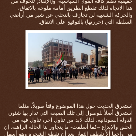
حقيقية تضم كافة القوى السياسية، و(الإنقاذ) تتخوف من
هذا الاتجاه لذلك تقطع الطريق أمامه ملوحة بالاتفاق،
والحركة الشعبية لن تجازف بالتخلي عن شبر من أراضي
السلطة التي (حررتها) بالتوقيع على الاتفاق.
استغرق الحديث حول هذا الموضوع وقتاً طويلاً، مثلما
استغرق أصلاً للوصول إلى تلك الصيغة التي تدار بها شئون
الدولة السودانية. لذلك لابد من تناول آخر، تناول فيه من
الخلق والإبداع –كما أسلفت- ما يتجاوز بنا الحالة الراهنة. إن
من واجبنا ألاَّ نقطف الثمار بعد أن نقطع الشجرة وهو أسهل