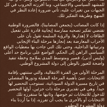
للمشهد السياسي والاجتماعي، وما أفرزته الحروب في كل
الجبهات من تغيرات عليه، تأتي ضرورة إعادة النظر في
المنهج وطريقة التفكير تلك.
إذا كانت المصائب (يجمعن المصابينا)، فالضرورة الوطنية
تقتضي تفكير تصحبه ممارسة إيجابية قادرة على تفعيل
الطاقات لا إهدارها. والرؤية السليمة تقول بأن على
الأحزاب المعارضة بعد إنجازها مرحلة البناء الإيجابى
وترتيباتها الداخلية، وحتى تلك التي جاءت بها معطيات الواقع
السياسي الراهن إلى الحكم، التواضع على برنامج حد أعلى
(وليس أدنى)، قصير ومتوسط المدى بملامح وخطة تنفيذ
واضحة للعبور بالوطن إلى دولة المشروع الوطني.
المرحلة الأولى من الفترة الانتقالية، والتي ستنتهي بإقامة
الانتخابات، تنبئ بأهمية المرحلة المقبلة ودورها المفصلي
في تاريخ مسيرة الدولة السودانية، تستوجب التحضير لها
جيداً. وهي في تقديري مرحلة ذات جزئين، أولها التحضير
للدخول للانتخابات ثم خوضها، وثانيها ما ستفرزه تلك
الانتخابات أو بالأحرى ما يجب أن تفرزه، إذا ما أردنا بناء
دولة المشروع الوطني.