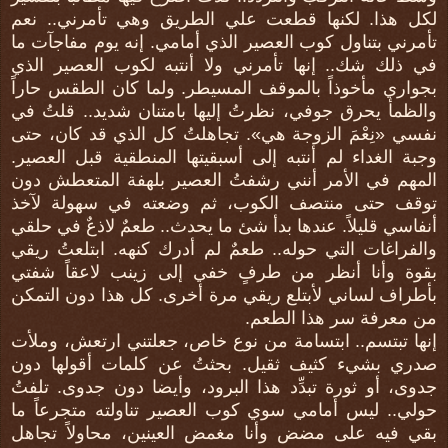
لكل هذا. لكنها قطعت علي الطريق وهي تأمرني.. نعم
تأمرني بتناول كوب العصير الذي أمامي. إنه يوم مفاجآت ما
في ذلك شك.. إنها تأمرني ولا أنتبه لكوب العصير الذي
بجواري مأخوذاً بالموقف المسيطر. ولما كان الطقس حاراً
والظمأ يحرق جوفي، نظرتُ إليها بامتنان شديد.. قلتُ في
نفسي «نِعْمَ الزوجة هي». تجاهلتُ كل الذي قد كان، حتى
وجبة الغداء لم أنتبه إلى أسبقيتها المنطقية قبل العصير.
المهم في الأمر أنني رشفتُ العصير بلهفة المتعطش دون
توقف حتى منتصف الكوب، ثم وضعته في سهولة لآخذ
أنفاسي قليلاً. عندها بدأ شئ ما يحدث.. طعمٌ لاذعٌ في حلقي
والفراغات التي حوله.. طعمٌ لم أدرك كنهه. ابتلعتُ ريقي
بقوة وأنا أنظر من طرفٍ خفي إلى زينب لاعقاً شفتي
بأطراف لساني لأبتلع ريقي مرة أخرى. كل هذا دون التمكن
من معرفة سر هذا الطعم.
إنها تبتسم.. ابتسامة من نوع خاص، جعلتني ارتعش، وملأت
صدري بشيء كثيف ثقيل. بحثتُ عن كلمات أقولها دون
جدوى، أو ثورة تبدِّد هذا البرود، وأيضا دون جدوى. تلفتُ
حولي.. ليس أمامي سوي كوب العصير تناولته متجرعاً ما
بقي فيه على مضض وأنا مغمض العينين، محاولاً تجاهل