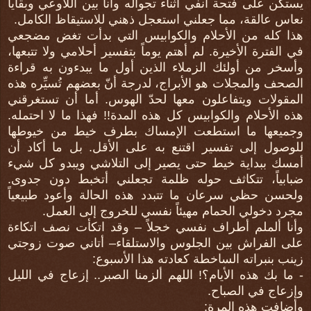
يستكن على فتحة أنفي أثناء تجواله وأنا بين اللاوعي وبقايا
نعاس عالقة، مما جعلني استعجل ذهني للاستيقاظ الكامل.
هذا كله من الأحلام والكوابيس التي بدأت تغض مضجعي
في الفترة الأخيرة. لم أهتم يوماً بتفسير أحلامي ولا تتبعها،
وأسخر من أولئك الزملاء الذين أول ما يبدءون به قراءة
الصحف والمجلات هو الأبراج، لدرجة أنّ بعضهم تُسيِّره هذه
المقولات ويتفاعلون معها لحدّ الهوس. أما أن تستغرقني
هذه الأحلام والكوابيس كل هذه المدة!! فهذا ما لا احتمله.
وجميعها ما استطعت الإمساك بطرف خيط من خيوطها
للوصول إلى تفسير اقتنع به على الأقل. بل ما أكاد أن
أمسك ببداية خيط حتى يصير إلى التلاشي ويبدو كل شيء
ضبابياً، تتكاثف حوله ظلمة تجعلني أتخبط دون جدوى.
ولحسن حظي سرعان ما تتبدد هذه الحالة وأعود طبيعياً
مجرد دخولي الحمام مهيئاً نفسي للخروج إلى العمل.
وأنا ألملم أطراف نفسي خجلاً – وقد اتكأت نصف اتكاءة
على الفراش بين الجلوس والاستلقاء– أتاني صوت زوجتي
زينب بنبراته الساخطة كعادته هذا الأسبوع:
- ما بك هذه الأيام؟! اللهم ألزمنا الصبر.. إزعاج في الليل
وإزعاج في الصباح.
وأضافت هذه المرة: