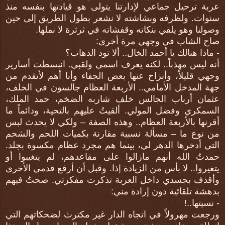
عربة ترحيل جماعي لإدارتنا يتولى هو قيادتها بنفسه منذ
سنوات. ولظرفه وبشاشته لا نشعر بطول الطريق إلى حين
وصولنا وهو يلقي بنكاته وقفشاته في ثرثرة لا نملها.
صاح الشاب في وجهي مرة أخرى:
- ماذا هنالك يا أحمد الخال.. ألا تود الذهاب؟
أنه ليس مهذباً.. لكنه يعرف اسمي ولقبي. انبسطت أسارير
وجهي قليلاً، وأنزاح عنها بعض الجفاء وأنا أهم لأتقدم من
جهة المدخل الأمامي.. الأربعة العظام جالسون في الخلف،
عثمان أرباب الجالس خلف شاربه الضخم، حمد الملك،
السمكري وفضل المولي. ألقيتُ عليهم بالتحية، ودائماً ما
أقرنها بالأربعة العظام.. وهذه الصفة – ولكي لا يحدث لبس
من نوع ما – مسألة نسبية مقارنة بكميات اللحم والشحم
التي أدخرها الدهر لي، بينما هم مجرد عظام مكسوة بجلد.
حمدتُ الله أنهم مازالوا على مقاعدهم، لم يتغيبوا أو
يتغيروا.. لا بأس من الزيادة إذا. وقبل أن أرفع قدمي الأخرى
وأقذف بجسدي داخل العربة تذكرت مفكرتي. صحتُ فيهم
بدهشة تلقائية دون إرادة مني:
- نسيتها..!
ورجعت مهرولاً في اتجاه الدار غير مكترث لضحكاتهم التي