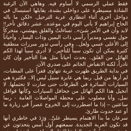
فقط عملي الرسمي لا أساوم فيه. وهاهي الآن الرغبة
الشاذة مسيطرة على دواخلي بشدة، يقابلها استبسال في
دواخل أخرى أثناء انتظاري عربة الترحيل. «لكن ما باله
الحاج إبراهيم لا يأتي اليوم في موعده.. عشر دقائق تأخر!!
لابد وأن في الأمر شئ».. تساءلتُ والقلق ينهشني، متحركاً
حول نفسي ومديراً رأسي ذات اليمين وذات اليسار، وأحياناً
إلى الأعلى عسي ولعل.. وفي رأسي تدور مبررات منطقية
كثيرة يمكن أن تكون سبباً للتأخير.. لا أدري سبباً لهذا الكم
الهائل من القلق.. يحدث أحياناً مثل هذا التأخير وإن كان
نادراً، لكنه الانقباض الجاثم على صدري الآن.
في بداية الطريق ظهرت عربة تتهاوى قفزاً على المطبات،
لم أرها من قبل. ربما هي عابرة سبيل ليس إلا.. فكثيرة هي
السيارات السائرة في الطرقات حتى صارت لا تحتملها. لا
أتخيل هذا الكم الهائل من جحافل السيارات وكأنها قوافل
نمل، وأنا مصلوب على محطة المواصلات العامة - ربما
ساعتين – إذا ما اضطررت إلى الخروج عصراً في زيارة ما
أو عند حدوث طارئ.
سرعان ما بدأ الاهتمام يسيطر علىَّ.. وَرَدَ في خاطري أنها
قد تكون العربة الجديدة. سمعتهم أول أمس يتحدثون عن