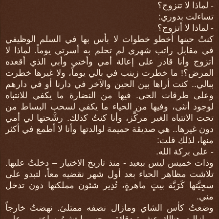
- لماذا لا تتزوج؟
تساءلت بدوري:
- لماذا لا أتزوج؟
كنتُ حينها أخطو خطوات لا بأس بها في السلم الوظيفي
في مقابل راتب شهري لم تحلم به أسرتي يوماً. لماذا لا
أتزوج وأنا قادر على إعالة أمي وأختي وأبي الذي أقعده
المرض؟! ما خطرت زينب في بالي يوماً، ولا غيرها خطرت
ببالي.. كنت أراها بين الحين والآخر في دارنا أو في دارهم
وعلى طرقات الحي. فيها من النضارة ما يكفي للانتباه
لوجود أنثى، وفيها من الحياء ما يكفي لسحب البساط من
تحت الانتباه الغير مركَّز، وأنا كنتُ كذلك. رشَّحتها لي أمي
دون غيرها.. هي صديقة حميمة لوالدتها وأنا لا أطمع في أكثر
منها، لذلك قلت:
- على بركة الله.
وذات خميس ليس ببعيد - منذ تاريخ الاختيار – دخلتُ عليها.
تلاشت مظاهر الحياء بعد أول شهر نقضيه معاً، لتبدو على
سجِيَّتها كَرَبَّة بيتٍ ماهرةٍ، تُدِير شئون مملكتها دون تدخل
مني.
وضعتُ كأس الشاي ومازال نصفه ممتلئ. نهضتُ خارجاً
ومازالت هنالك عشرة دقائق - حسبما تشيرُ ساعتي – على