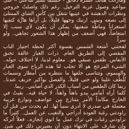
مواعيد وصول عربة الترحيل. رغم ذلك واصلتُ خروجي
ونظرات الدهشة في عينيها تتنقل بين كأس الشاي الممتلئ
إلى نصفه وبيني. ارتبك وجهها قليلاً، بل أراها هازَّة كتفيها
استغراباً وماطَّة شفتيها، يمكن أن يكون لأي سبب إلا
امتعاضاً، فهي أضعف من إظهار هذا الشعور تجاهي.. ولو
سراً.
لفحتني أشعة الشمس بقسوة أكثر لحظة اجتياز الباب
المفضي إلى الطريق العام. ذرات الغبار عالقة تخنق
الأنفاس. طقس صيفي هو.. معلوم لدينا، لا اختلاف حوله..
الشيء المزعج هو ألا تجلب لنا هذه الرياح سوى الغبار
والسموم، وتتناسى خلفها ما ننتظره من أمطار ونسمات
تُلَطِّف علينا ولو حتى قليلاً، والفصل بواكير خريف عندنا..
ربما كان الطقس من أسباب الكدر الذي أصابني.. ربما.
كلما أراه أمامي يبدو باهتاً واهناً، لا حياة فيه.. بقيتُ في
الخارج مكابداً الأمر متنازع بين عواصف ونوازع غريبة
معتملة في صدري لا أدري سبباً لها.. لم يحدث من قبل أن
راودتني رغبة العودة أدراجي والتغيب عن العمل.. كثيراً ما
تراودني رغبات في ترك عمل ما انوي إنجازه.. فعلاً أتركه
وإن شارف على الانتهاء دون أن يضيرني ذلك في شئ.