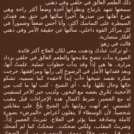
ذلك الطعم العالق في حلقي وفي ذهني.
سمعتها تتنهد بارتياح ونظراتها آخذة وضعاً أكثر راحة وهي
تفرغ آهاتها من صدرها. أخيراً سألتها في حنق بعد فقدان
السيطرة على التماسك أكثر، وأنا أحس ضعفاً وضموراً في
كل مراكز القوة داخلي، سألتها عن حقيقة الأمر وفي ذهني
أفكار متضاربة.
قالت في زهو:
- لو تركت عنادك وذهبت معي لكان العلاج أكثر فائدة.
الصورة بدأت تتضح ملامحها والطعم العالق في حلقي يزداد
مرارة.. ها هي إذاً وقد بدأت خطوات عملية. علمتُ أنها،
وبعد فقدانها الأمل في الرضوخ إلى رأيها ومرافقتها، خرجت
مبكرة تقصد شيخها «أب إيداً لاحقه» كما تسميه، تشكو
حالها وحال بَعْلِها. وأنه - أي الشيخ - كتب لها ما كتب من
الأحجبة، تَحْرِق بعضه مع البخور، وتُذيب حبر الآخر لتسقيني
له مع العصير، شرط اكتمال هذه الإجراءات قبل مغيب
الشمس. ثم أنهت روايتها بأن الشيخ يلحُّ على مقابلتي
شخصياً، لأن الوسطاء لا ينقلون أعراض «المرض» بصورة
كاملة وصادقة مما يؤثر في العلاج. شربتُ العصير إذاً..
وشربتُ المقلب، ولكني ضحكت.. ضحكتُ كما لم أضحك
من قبل. ومن خلال دموعي المنهمرة، من أثر الضحك