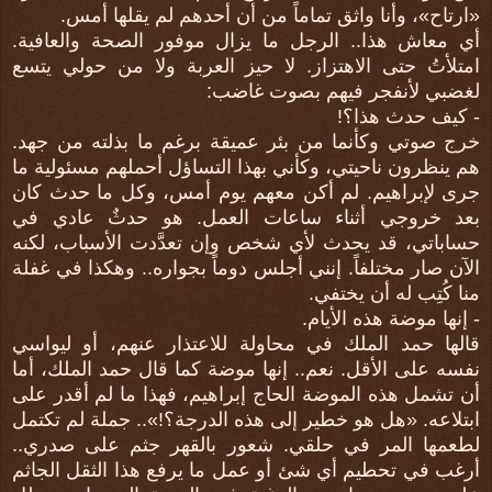
«ارتاح»، وأنا واثق تماماً من أن أحدهم لم يقلها أمس.
أي معاش هذا.. الرجل ما يزال موفور الصحة والعافية.
امتلأتُ حتى الاهتزاز. لا حيز العربة ولا من حولي يتسع
لغضبي لأنفجر فيهم بصوت غاضب:
- كيف حدث هذا؟!
خرج صوتي وكأنما من بئر عميقة برغم ما بذلته من جهد.
هم ينظرون ناحيتي، وكأني بهذا التساؤل أحملهم مسئولية ما
جرى لإبراهيم. لم أكن معهم يوم أمس، وكل ما حدث كان
بعد خروجي أثناء ساعات العمل. هو حدثٌ عادي في
حساباتي، قد يحدث لأي شخص وإن تعدَّدت الأسباب، لكنه
الآن صار مختلفاً. إنني أجلس دوماً بجواره.. وهكذا في غفلة
منا كُتِب له أن يختفي.
- إنها موضة هذه الأيام.
قالها حمد الملك في محاولة للاعتذار عنهم، أو ليواسي
نفسه على الأقل. نعم.. إنها موضة كما قال حمد الملك، أما
أن تشمل هذه الموضة الحاج إبراهيم، فهذا ما لم أقدر على
ابتلاعه. «هل هو خطير إلى هذه الدرجة؟!».. جملة لم تكتمل
لطعمها المر في حلقي. شعور بالقهر جثم على صدري..
أرغب في تحطيم أي شئ أو عمل ما يرفع هذا الثقل الجاثم