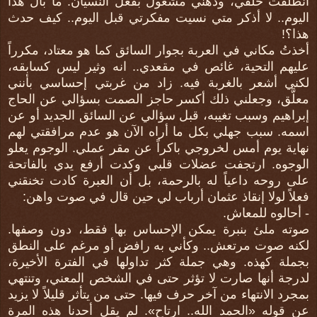
انطلقت خلفي، وذهني مشغول بفعل النسيان. ما بال هذا
اليوم.. لا أذكر متي نسيت مفكرتي قبل اليوم.. كيف حدث
هذا؟!
أخذتُ مكاني في العربة بجوار السائق كما هو معتاد، مكرراً
عليهم التحية، غائص في مقعدي.. انه وثير ليس كسابقه،
لكني أشعر بالغربة فيه. زاد من غربتي إحساسي بأنني
معلَّق، وجعلني ذلك أكسر حاجز الصمت بسؤالي عن الحاج
إبراهيم وسبب تغيبه، قبل سؤالي عن السائق الجديد أو عن
اسمه. سبب جهلي بكل ما أراه الآن هو عدم مرافقتي لهم
نهاية يوم أمس لخروجي باكراً عن مقر عملي. الوجوم يعلو
الوجوه. ارتجفت عضلات قلبي وكدت أرفع يدي بالفاتحة
على روحه داعياً له بالرحمة، بل أن العبرة كادت تخنقني
فعلاً لولا إنقاذ عثمان أرباب لي حين قال في صوت واهن:
- أحالوه للمعاش.
صوته ملئ بنبرة يمكن الإحساس بها فقط، دون وصفها.
لكنه صوت مرتعش.. وكأني به رافض أو مرغم على النطق
بجملة كهذه. وهي جملة كثر تداولها في الفترة الأخيرة،
لدرجة أنها صارت لا تؤثر حتى في الشخص المعني، وتنتهي
بمجرد الانتهاء من آخر حرف فيها. حتى من يتأثر قليلاً لا يزيد
عن قوله «الحمد الله.. ارتاح». لم يقل أحدنا هذه المرة