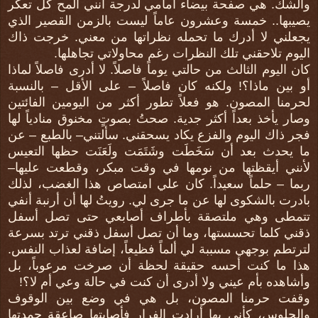
والشك. هي صفحة بيضاء أمامي لدرجة أنني ألمح كل تعكر
يصيبها.. خمسة وعشرون عاماً ليست بالزمن القصير الذي
يجعلني لا أدرك ما تحمله نظراتها من معني. خرجت ذاك
اليوم تلاحقني تلك النظرات رغم محاولاتي تجاهلها.
كان اليوم الثالث من حالتي يوماً فاصلاً. لا أدرى فاصلاً لماذا
أو بين ماذا؟! ولكنه كان فاصلاً – على الأقل – بالنسبة
لحرمنا المصون. هو فعلاً تطور أكثر من اليومين الفائتين
وصار يأخذ بعداً أكثر جدية. صحتُ بصوتٍ مخنوق منادياً لها
فجر ذاك اليوم والفزع يكاد يسحقني. سألتني– بالطبع – عن
ما يحدث بعد أن سَخَطَت وشَتَمَت ولَعَنَت حظها التعيس
لأنني أيقظتها من نومها في وقت مبكر، وقطعت عليها–
ربما – حلماً سعيداً. كان علي امتصاص هذا الغضب، لذلك
بادرت بالشكوى لها عن ما جرى لي. رويتُ لها أن أرنبة أنفي
تتمطى وهي ملتصقة بأطراف أصابعي حتى تصل أسفل
ذقني كلما تحسستها، وما أن تصل أسفل ذقني ترتد بسرعة
لترتطم بوجهي مسببة لي ألماً فظيعاً، إضافة لعذاب النفس.
هذا ما كنت أحسه حقيقة لحظة أن صرخت مرعوباً، بل
وأشاهده بأم عيني ولا أدرى أن كنت في حالة وعي أم لا؟!
وقفت حرمنا المصون، بل هي في وضع بين الوقوف
والجلوس، كأني بها أرادت الفرار فأصابتها صاعقة جمدتها