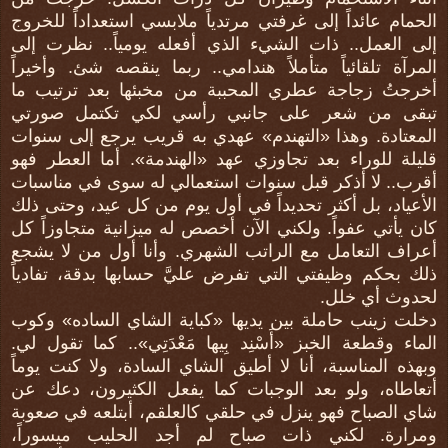
الحمام عائداً إلى غرفتي مرتدياً ملابسي استعداداً للخروج
إلى العمل.. ذات الشيء الذي أفعله يومياً.. نظرت إلى
المرآة تلقائياً متأملاً هندامي.. ربما ينقصه شئ. وأخيراً
أخرجتُ زجاجة عطري المحببة من مخبئها بعد ترتيب ما
تبقى من شعر على جانبي رأسي لكي تكتمل صورتي
المعتادة. وهذا «التهندم» عهدي به قريب يرجع إلى سنوات
قليلة للوراء بعد تجاوزي عهد «الهندمة». أما العطر فهو
أقرب.. لا أذكر قبل سنوات استعمالي له سوى في مناسبات
الأعياد، بل أكثر تحديداً في أول يوم من كل عيد، وحتى ذلك
كان يأتي عفواً. ولكني الآن أخصص له ميزانية متجاوزاً كل
أعراف التعامل مع الراتب الشهري. وأنا أول من لا يشجع
ذلك بحكم وظيفتي التي تفرض عليَّ حسابها بدقة، تفادياً
لحدوث أي خلل.
دخلت زينب حاملة بين يديها «كباية الشاي الساده» وكوب
الماء وقطعة الخبز «أَسْنِد بِيها مَعْدَتِي».. كما تقول لي.
وبهذه المناسبة، أنا لا أطيق الشاي السادة، ولا كنت يوماً
أتعاطاه، ولو بعد الوجبات كما يفعل الكثيرون، دعك عن
شاي الصباح فهو ينزل في حلقي كالعلقم، أبتلعه في صعوبة
ومرارة. لكني ذات صباح لم أجد الحليب ميسوراً،