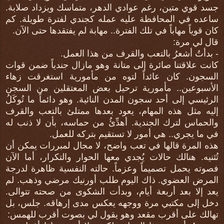
جسد قوي متين، رغم عوادي الدهر، متماسك ويزداد صلابة.
ساعده في المحافظة عليه عمله كجندي لفترة طويلة. كم
كان قوياً مهاباً في تلك الفترة.. مهابة لم يفتقدها حتى الآن.
قال لي مرة:
- بدأتُ أشعرُ بالتعب والقرف من هذا العمل.
كانت علاقتنا صائرة إلى متانة وهو مازال جندياً ضمن قوات
السجون. كان عائداً لتوه من مأمورية استغرقت زهاء
الأسبوعين.. مأمورية ترحيل بعض المعتقلين من السجن
الرئيسي إلى أحد سجون المدن النائية. وهو دائماً ما تُوكَلُ
إليه مثل هذه المهام، يعود بعدها ممتلئ بالتعب والقرف
والحماس لترك الجندية. أهدِّئُ من حماسه، بأن لا ذنب له
في ما يجري.. هي أمور لا تستقيم بتركه للعمل.
هذه المرة قالها في تعب واضح، لا مجال لمبررات يمكن أن
تُثنيه. هنالك حالات يُجدي معها الحوار والتكرار، أما الآن
فصوته يحمل تصميماً وعزماً. حالته النفسية ظاهرة لدرجة
المرض العضوي. ذاك اليوم طلب أورنيك مرضي وذهب. لم
يعد إلا بعد أربعة أيام، وبدأت الشكوى من صحته تتوالى.
دخل إلى مكتبي مرة ووجهه يعكس مدى إرهاقه. جلس، بل
تهالك على أقرب مقعد وهو يقول لي بصوت أقرب للهمس: