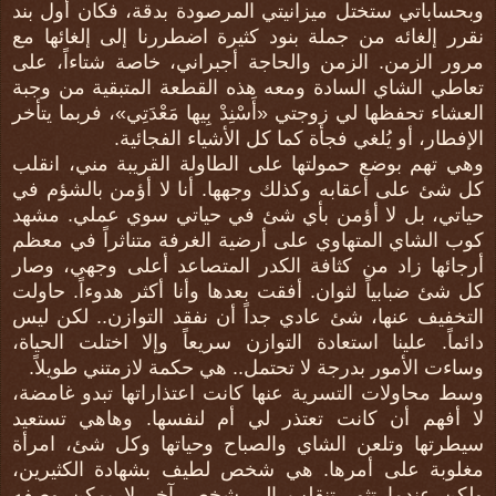
وبحساباتي ستختل ميزانيتي المرصودة بدقة، فكان أول بند
نقرر إلغائه من جملة بنود كثيرة اضطررنا إلى إلغائها مع
مرور الزمن. الزمن والحاجة أجبراني، خاصة شتاءاً، على
تعاطي الشاي السادة ومعه هذه القطعة المتبقية من وجبة
العشاء تحفظها لي زوجتي «أَسْنِدْ بِيها مَعْدَتِي»، فربما يتأخر
الإفطار، أو يُلغي فجأة كما كل الأشياء الفجائية.
وهي تهم بوضع حمولتها على الطاولة القريبة مني، انقلب
كل شئ على أعقابه وكذلك وجهها. أنا لا أؤمن بالشؤم في
حياتي، بل لا أؤمن بأي شئ في حياتي سوي عملي. مشهد
كوب الشاي المتهاوي على أرضية الغرفة متناثراً في معظم
أرجائها زاد من كثافة الكدر المتصاعد أعلى وجهي، وصار
كل شئ ضبابياً لثوان. أفقت بعدها وأنا أكثر هدوءاً. حاولت
التخفيف عنها، شئ عادي جداً أن نفقد التوازن.. لكن ليس
دائماً. علينا استعادة التوازن سريعاً وإلا اختلت الحياة،
وساءت الأمور بدرجة لا تحتمل.. هي حكمة لازمتني طويلاً.
وسط محاولات التسرية عنها كانت اعتذاراتها تبدو غامضة،
لا أفهم أن كانت تعتذر لي أم لنفسها. وهاهي تستعيد
سيطرتها وتلعن الشاي والصباح وحياتها وكل شئ، امرأة
مغلوبة على أمرها. هي شخص لطيف بشهادة الكثيرين،
ولكن عندما تثور تنقلب إلى شخص آخر لا يمكن وصفه