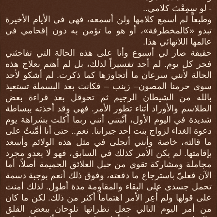
- لو سِمِعْتَ كلامي..
وطبعاً لم أسمع كلامها ولن أسمعه، فهي في الأيام الأخيرة
تبدو «كالمخطرفة»، أو هو ما تؤمن به دون إقحامي في
عالمها اللانهائي هذا.
حقيقة صار لي أسبوع وأنا على هذه الحالة التي تفاجئني
فجر كل يوم. لم أجد تفسيراً لذلك، بل لم أهتم بعلاج هذه
الحالة لأنني سرعان ما أتجاوزها كما ذكرت. لم أشكو لأحد
سوى حرمنا المصون– زينب – فكانت بعد البسملة تستعيذ
بالله من الشيطان الرجيم ثم تحوقل بعد قراءة بعض
الطلاسم والأوراد أثناء تطور الأمر. فهي وقد أخذته ببساطة
شديدة في اليوم الأول، أنَّبتني أنني ربما أكلت بشراهة يوم
دعوة الغداء لزواج بنت أحد جيراننا. نعم.. حتى أنا أمَّنتٌ على
ما قالته، خاصة وأنني أتجلى في مثل هذه الولائم وأسعد
بإقامتها. لم يكن الأمر كذلك في السابق، فهو لا يعدو مجرد
مجاملة ومشاركة تقوي من حبل العلائق الحميمة أصلاً، أما
الآن فعليّ باسترجاع ما دفعته، وفوق ذلك أنعم بوجبة دسمة
تحمل جسدي على البقاء والمقاومة مدة أطول. لذلك أمنت
على قولها ولم أُعِر الأمر اهتماماً أكثر من ذلك. لكن ما كان
من أمر اليوم التالي جعل نظراتها تلوحان ببعض القلق