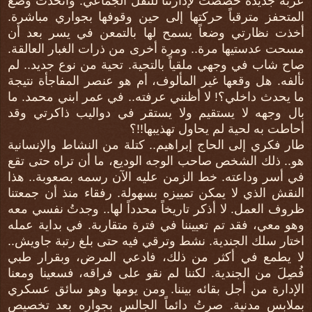
عربة جديدة خُصِّصَت لإدارتنا للنقل الجماعي. واتخذتُ وضع
المتحفز مترقباً حركتها إلى حين وقوفها بجواري مباشرة.
أخذت نظارتي وضعاً يسمح لها بالتمعن في يسر بعد أن
مسحت عدستيها مرة.. ومرة أخرى من ذرات الغبار العالقة.
صاح شاب في وجهي ملقياً بالتحية. تحية من نوع جديد.. لم
نألفه. هل وقعها غير المألوف، أم هو عنصر المفاجأة نتيجة
ما يحدث داخلي؟! لا أظنني عرفته.. في عمر ابني محمد. ما
بال وجهه لا يستقيم ولا يستقر في دواليب ذاكرتي وقد
أحاطت به لحية لم يحاول تهذيبها!!؟
طار فكري إلى الحاج إبراهيم.. كتلة من النشاط والإنسانية
هو.. ذلك الشخص صاحب الوجه الوديع، ما أن تراه حتى تقع
في أسر وداعته. خط الزمن عليه الآن رسمه بصعوبة.. هذا
النقش الذي لا يمكن تمييزه بسهولة. رفقاء منذ أن جمعتنا
ظروف العمل. لا أذكر تاريخاً محدداً لها.. وجدتُ نفسي معه
وهو معي، فقد تم تعييننا في فترة متقاربة. في بداية عمله
اختار سلك الجندية. نشط وترقي فيه حتى بلغ رتبة جاويش..
لا يطمع في أكثر من ذلك، فادعي المرض، وبقرار طبي
فُصِلَ من الجندية. لكننا لم نقو على فراقه، فسعينا ومعنا
الإدارة من أجل بقائه بيننا. ومن يومها وهو سائق عسكري
بملابس مدنية. صرتُ دائماً الجالس بجواره بعد تخصيص