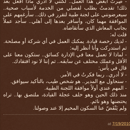
- صِرتُ أبغض هذا العمل.. لكنني لا أدري ماذا أفعل بعد
ذلك! تقدمتُ بطلب لفصلي من الخدمة لأسباب صحية..
سيعرضونني على لجنة طبية لتقرر في ذلك.. سأرغمهم على
الموافقة مهما كان، وأسافر بعدها إلى أهلي.. سأجد عملاً
بجانب المعاش الذي سأتقاضاه.
قلت له:
- لديك رخصة قيادة. يمكنك العمل في أي شركة أو مصلحة.
ثم استدركت وأنا أنظر إليه:
- لماذا لا تعمل معنا في الإدارة كسائق.. ستكون معنا على
الأقل وعملك مختلف عن سابقه.. ثم إننا لا نود افتقادك.
قال في يأس:
- لا أدري.. ربما فكرتُ في الأمر.
- سنحاول مع المدير.. هو شخص طيب، بالتأكيد سيوافق.
- المهم عندي أولاً موافقة اللجنة الطبية.
منذ ذلك الحين وهو خلف عجلة القيادة، ملتصق بها.. تراه
يحتضنها وهو نائم.
ولم يَنْفَضّ عنا السكون المخيم إلا عند وصولنا.
at
7/19/201