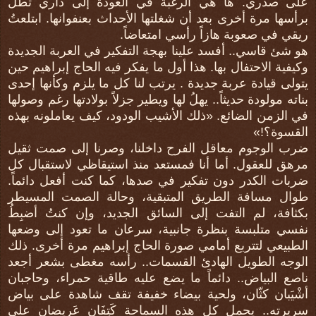
على صدري. ها هي الرغبة في العودة إلى داري تطل
برأسها مرة أخرى بعد أن شغلتها الأحداث بعنفوانها. ابتلعتُ
ريقي في صعوبة هازاً رأسي امتعاضاً.
هو شئ قاسي.. أفسد علينا بهجة التفكير في العربة الجديدة
وكيفية الاحتفال بها. هذا أول ما يفكر فيه الحاج إبراهيم حين
يتولى قيادة عربة جديدة . يرتب لنا كل ما يلزم وكأنها إحدى
بناته مولودة حديثاً.. يهلُ لها ويطير جزلاً بولادتها رغم وصولها
في الزمن الضائع. «ذلك الأشيب الودود، كيف يعاملونه بهذه
القسوة؟!»
ضرب الوجوم معاقل الفرح داخلنا، وصرنا إلى صمت ثقيل
مرهق للعقول. أما أنا فمستعد منذ استيقاظي لاستقبال كل
ضربات الكدر دون تفكير في صدها، كما كنت أفعل دائماً.
طوال مسافة الطريق المتبقية، وحالة الصمت المسيطر
بكثافة، لم التفت إلى السائق الجديد، وإن كنتُ أضبِطُ
نفسي متلبسة بنظرة جانبية، سرعان ما تعود إلى وضعها
الطبيعي لتتربع أمامي صورة الحاج إبراهيم مرة أخرى. ذلك
الوجه الطويل الهادئ القسمات.. رأسه مغطى بشعر أجعد
ناصع البياض.. دائماً ما يضع عليه طاقية حمراء، وحاجبان
أشْيَبان كثّان، ولحية بيضاء خفيفة تقف شاهدة على بياض
سريرته.. يحمل كل هذه السماحة كَتِفَان عَريضان على