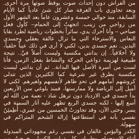
من الفراش دون إحداث صوت يوقظ صوتها مرة أخرى.
وبعد تجاوزي باب الغرفة صار كل شئ عادياً كما الأيام
السابقة، منذ حوالي خمسة وعشرون عاماً بعد الشهر الأول
من زواجي من زينب. اتجهتُ إلى الحمام– كأول فعل
صباحي – وأنا أحرك يدي، سائراً بخطوات رياضية لطرد بقايا
النعاس والاسترخاء التي ما تزال عالقة بعقلي وجسدي
البدين.. نعم جسدي بدين، لكني لا أرى في ذلك عيباً خلقياً،
ولا أخلاقياً.. إن بدانتي مكتسبة وليست أصلاً فيَّ.. نتيجة
طبيعية لهزيمة دواعي الحركة والنشاط بفعل الزمن، فأنا
لست من أسرة الأصل فيها البدانة.. ثم أن بدانتي ليست
مكتسبة بطرق غير شرعية كما الكثيرين الذين تتدلى
كروشهم أمامهم في تحدٍ ظاهر لأنفسهم ولغيرهم. لكني لا
أميل إلى الرياضة ولا ممارستها، فمنذ بلوغي سن الأربعين
بدأ جسدي في الازدياد دون ترهل شاذ - نعمة من الله لم
أسع إليها - لكنه جسدي الربع تظهر عليه آثار السمنة في
يسر. وحتى الآن، وقد تجاوزتُ الخمسين من عمري، أُطِمئِنُ
نفسي بأنه في استطاعتها إزالة الشحم المتراكم في
سهولة.
الكدر والبؤس عالقان في نفسي رغم مجهوداتي المبذولة
أثناء الاستحمام وطيران كل ذرات الكسل. خرجتُ من