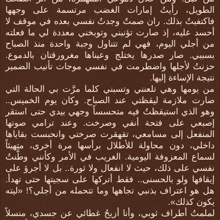
الطويل، رأيتُ إمارات الغضب مرتسمة على وجهها
فاكتفيتُ بذلك. ران صمتٌ وجدتُ نفسي بعده في موقف لا
أحسد عليه، إذ صارت تؤنبني وتوبخني معددة لي ما فعلته
من أجلي اليوم، فهي لم تتناول وجبة واحدة منذ الصباح
بسببي. صار صدرها يختلج وعيناها مغرورقتان بالدموع.
حزنتُ لأجلها واضطرمت في نفسي موجات تأنيب الضمير
نتيجة الإساءة إليها.
من يومها وهي تلعنني وتسبني كلما مرَّت بي الحالة التي
صارت ملازمة ليقظتي عند الصباح. وكان يوم الخميس..
وهو الذي استيقظتُ فيه متحسساً وجهي بيدي حتى استقر
إصبعي على فتحة أنفي وصرخت. وعند ترامي صوتها
المنفعل إلى مسامعي، تقهقرت صرختي وانحبست بقاياها
داخلي، دون محاولة للأطلال برأسها مرة أخرى، متهيئاً
لسماع المعزوفة اليومية. الغريب في الأمر وكأنني وطَّنتُ
نفسي على ذلك، حيث لا انفعال ولا ثورة.. بل لا أجرؤ على
إيقافها ولو بالحسنى.. فقط أتركها على سجيتها حتى تهدأ.
هل هو اعتراف بذنبي تجاهها وما تتحمله من أجلي؟! «ليته
يكون كذلك».
لملمتُ أطراف ثوبي، وأنا أزيحُ غطائي عن جسدي، منسلاً