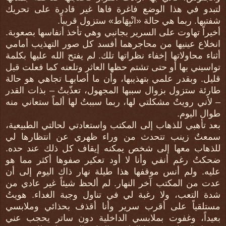
لتبدو في هذا الوضع فاغرة فاها غير قادرة على تحريك
شفتيها. ربما هي حالة «انْبِهَاط» ستزول قريباً.
أخيراً تهاوت على السرير بجانبي وهي تأخذ أنفاسها بصعوبة.
انخلاع عينيها من محاجرهما أفسد كل صور التهذيب أمامي
أثناء محاولاتها إخفاء نظراتها تلك. لم يفتح الله عليها بكلمة
تواسيني بها أو حتى تشتم حظها العاثر وتلعنه كما فعلت قبل
قليل. وبقدر علمي بتهذيبها، وأن ما أصابهـا تجاهي هو حالة
طارئة ستزول بزوال سببها المجهول، تعذّبتُ – بذات القدر
– لأني رويتٌ مشكلتي لها، ربما سببتُ لها ألماً ستعاني منه
طوال اليوم.
بعد تأهبي للذهاب إلى المكتب واستعادتي لحالتي الطبيعية،
سمعتٌ زينب تتحدث من وراء ظهري عن انتظارها لي
للذهاب معها إلى شخص يمكنه إيقاف كل ذلك عند حده.
ضحكتُ رغم أنفي وأنا لا أود تعكير صفوها أكثر مما هو
عليه. ولم أنس موقفها هذا طيلة نهار ذاك اليوم إلى أن
عدت من المكتب آخر النهار. لم ألحظ شيئاً غير عادي من
شدة التعب، ولا رغبة لي في تناول وجبة الغداء. هويتُ
مستلقياً على أقرب سرير وأنا أقذف بحذائي وملابسي
بعيداً، وغفوت بملابسي الداخلية دون ساتر يحجب عني