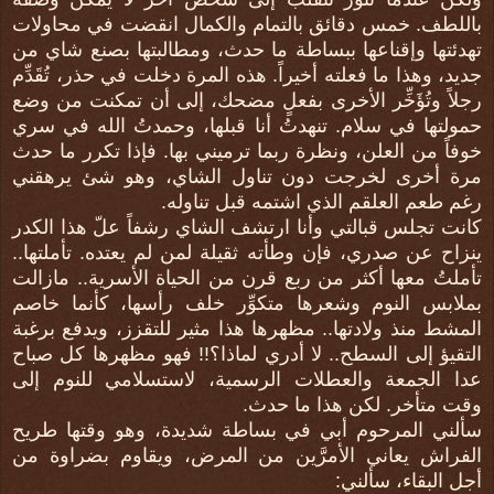
باللطف. خمس دقائق بالتمام والكمال انقضت في محاولات
تهدئتها وإقناعها ببساطة ما حدث، ومطالبتها بصنع شاي من
جديد، وهذا ما فعلته أخيراً. هذه المرة دخلت في حذر، تُقَدِّم
رجلاً وتُؤَخِّر الأخرى بفعلٍ مضحك، إلى أن تمكنت من وضع
حمولتها في سلام. تنهدتُ أنا قبلها، وحمدتُ الله في سري
خوفاً من العلن، ونظرة ربما ترميني بها. فإذا تكرر ما حدث
مرة أخرى لخرجت دون تناول الشاي، وهو شئ يرهقني
رغم طعم العلقم الذي اشتمه قبل تناوله.
كانت تجلس قبالتي وأنا ارتشف الشاي رشفاً علّ هذا الكدر
ينزاح عن صدري، فإن وطأته ثقيلة لمن لم يعتده. تأملتها..
تأملتُ معها أكثر من ربع قرن من الحياة الأسرية.. مازالت
بملابس النوم وشعرها متكوِّر خلف رأسها، كأنما خاصم
المشط منذ ولادتها.. مظهرها هذا مثير للتقزز، ويدفع برغبة
التقيؤ إلى السطح.. لا أدري لماذا؟!! فهو مظهرها كل صباح
عدا الجمعة والعطلات الرسمية، لاستسلامي للنوم إلى
وقت متأخر. لكن هذا ما حدث.
سألني المرحوم أبي في بساطة شديدة، وهو وقتها طريح
الفراش يعاني الأمرَّين من المرض، ويقاوم بضراوة من
أجل البقاء، سألني: