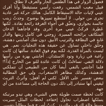
فضول الزوار في هذا الطقس الحار والغرف لا تطاق.
قبيل مغيب الشمس، رفعت رأسي مستيقظاً وأنا أفرك
عيني لإثبات حالة الاستيقاظ الكامل. هنالك حركة غير عادية
تجرى من حولي.. لا أستطيع تمييزها بوضوح. وجدتُ زينب
جالسة بجواري، وتعبِّق في أجواء الغرفة رائحة نفاذة.. لكنها
عَطِرة. فركتُ عيني مرة أخرى وقد فاجأهما الدخان
المتكاثف برائحته المميزة. زوجتي في كامل زينتها والدار
غاية في النظافة والترتيب الأنيق. دون شك أصابتني دهشة،
وحلَّق داخلي تساؤل عن حقيقة هذه التجليات. نعم.. هي
ليست بالمرأة القذرة، لكنه يوم فوق العادة. سألتها إن كانت
راغبة في زيارة وتود الاستئذان.. أجابتني بهزة من رأسها
دلالة النفي. تساءلتُ إن كانت عائدة للتو من الخارج إذاً؟!
فلما أجابتني بالنفي أيضا كان من الطبيعي أن تتملكني
الدهشة، وكذلك مظاهر الاستغراب، ولِي حق المطالبة
ببعض تفسير على الأقل. لكني لم أفعل، وآثرتُ التريث
ليقيني أنها ستبادر إلى ذلك دون الحاجة إلى مساعدة من أي
جهة.
كانت لحظة صمت طويلة بعض الشيء، وهي تبدو مرتبكة
يتملكها اضطراب تحاول إخفاءه. لحظات الملل تسربت
وسط حالة الترقب والتردد.. كدتُ أصرخ فيها مطالباً بتفسير