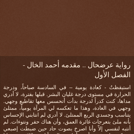
رواية عرضحال .. مقدمه أحمد الخال -
الفصل الأول
استيقظتُ - كعادة يومية – في السادسة صباحاً، ودرجة
الحرارة في مستوى درجة غليان البشر. قبلها بفترة، لا أدري
مداها، كنت كدراً لدرجة بدأت أتحسس معها تقاطيع وجهي.
وجهي في العادة، وهذا ما تعكسه لي المرآة يومياً، ممتلئ
يتناسب وجسدي الربع الممتلئ. لا أدري لم انتابني الإحساس
بأنه ملئ بتعرجات غائرة العمق، وأن هناك حفر ونتوءات. لم
أنتبه لنفسي إلاّ وأنا اصرخ بصوت حاد حين ضبطت إصبعي