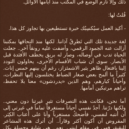
ذلك وإلاَّ تأزم الوضع في المكتب منذ أيامها الأوائل.
قُلتُ لها:
- أكيد العمل سيُكسِبُك خبرة تستطيعين بها تجاوز كل هذا.
لغة جديدة تلك التي تَطرِقُ آذاننا. لكنها منذ التحاقها بمكتبنا
أزالت عنه الجمود الرقمي، وأضفت عليه رونقاً آخر.. جعلت
الحياة تدب في أوصاله، وصار له بريق يخطف الأفئدة قبل
الأبصار. سوى أن شباب الأقسام الأخرى، يحاولون التودد
إلينا بافتعال ظاهر يثير الاشمئزاز، رغم أن بينهم خمس إناث.
كثيراً ما ألمح بعض صغار الضباط يختلسون إليها النظرات،
وأحياناً كبارهم، وهم الذين «يدردشون» معنا بلا تحفظ،
تراهم مرتبكين أمامها.
أما نحن، فكانت هذه التصرفات تثير غيرتنا دون معني..
ولكنها درّتنا. أجدُ نفسي أحياناً مستغرقاً تماماً في غيرتي إلى
أن أنتبه لنفسي، فأضحكُ مستغرباً وأنا على أعتاب الكِبَر.
المفروض أن أكون أكثر وقاراً.. أن أترك هذه المشاعر
للبقية، فهي في مقام ابنتي. نعم.. هي شابة وجميلة بكل