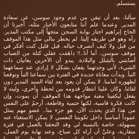
يستسلم.
سألنا، بعد أن تيقن من عدم وجود سوسن، عن سعادة
المدير. وعندما علم أننا متابعون الأخبار مثله، أخبرنا أن
الحاج إبراهيم اجتاز بوابة السجن متجهاً إلى مكتب المدير.
رآه وهو في طريقه إلينا. لم يخطر ببالي مثل هذا الموقف
من قبل ولا كيف أتصرف حياله. قبل قليل كنت أفكر في
موقف سوسن.. أما أنا..!! داهَمَت عقلي كتلة من الضباب
أصابتني بالشلل والبلادة. يبدو أن الآخرين يعانيان ذات
الشيء، لأني وجدتهما يقفان بشكل لا إرادي عند سماعهما
النبأ. وبدأت معاناة جديدة في الفترة بين سماعنا النبأ وتوقعنا
لظهوره أمامنا. لا يمكن أن يعود بعد لقاء السيد المدير دون
لقائنا. وكان علينا انتظار قدومه بين لحظة وأخري، وليته لا
يفعل ليكفينا مغبة مواجهة هذا الموقف. أن يموت، وإن
كانت فكرة قاسية، لكنها حتمية وقاطعة، أرحمُ على النفس
من هذا الذي يحدث الآن. هو جزء منا.. عضو مهم يمثل
عموداً أساسياً داخل تكويننا النفسي لا يمكن الاستغناء عنه
بسهولة، خاصة بالنسبة لي وقد التحقنا بالعمل في فترة
متقاربة، وعليَّ أن أراه كل صباح، وعند نهاية يوم العمل،
وما بينهما مرات. انه إدمان بمعنى من المعاني. كل منا