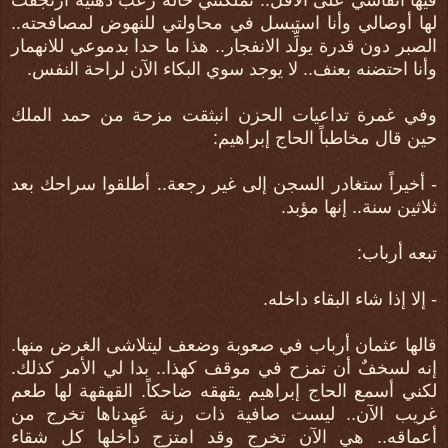
لها أوصالي وأنا استبسل في محاولتي للنهوض لمصافحته..
الصبر دون قدرة يولِّد الانفجار.. هذا ما حدا بدموعي للانهمار
وأنا احتضنه بعنف.. لا يوجد سوي البكاء الآن لراحة النفس.
وفي غمرة تداعيات الحزن انبثقت مزحة من حمد الملك
حين قال مخاطباً الحاج إبراهيم:
- أخيراً ستغادر السجن إلى غير رجعة.. أطلقوا سراحك بعد
ثلاثين سنة.. إنها مؤبد.
تبعه أرباب:
- إلا إذا شاء البقاء داخله.
قالها عثمان أرباب في صعوبة وضعف ليتلاشى الغرض منها.
إنه لسخفٌ أن تمزح في موقف كهذا.. بدا لي الأمر كذلك.
لكني أسمع الحاج إبراهيم يقهقه ضاحكاً. القهقهة لها طعم
غريب الآن.. ليست صافية ذات رنة عَهِدناها تخرج من
أعماقه.. هي الآن تخرج وقد امتزج داخلها كل شقاء