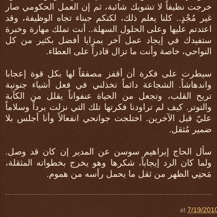
خرجت نظيفاً لا تشوبك شائبة، ثم إن العمل الحكومي صار
غير مُجْدٍ.. كلنا يعلم ذلك، لكنكم جبناء تجاه الوظيفة، وقد
اعتدتم عليها وعلى الحلول السهلة.. أنت تملك مهارة وخبرة
ستفيدك في إيجاد عمل آخر بمزايا أفضل بكثير من كل
النواحي، خاصة وأنت ما تزال قادراً على العطاء.
سيطرت على فكرة أن أقفز مصفقاً لها بكل قوة إعجابا
واندهاشاً. الشجاعة دائماً تخذلني في فعل أشياء جنونية
تريح القلب، وتجعل من الحياة عنفواناً يقلل من الكآبة
والتوتر. كيف لم تراودنا فكرتها تلك التي نزلت برداً وسلاماً
عليّ قبل الآخرين. اختلجت جوانحي انفعالاً وأنا أجلس بلا
ضمير مُثقل.
سأل الحاج إبراهيم سوسن عن المدير إن كان قد وصل.
ولما كان الرد إيجاباً، شكرها وهو يخرج بخطواته المثقلة،
مَحنِي الظهر من ثقل ما يحمل رأسه من هموم.
at
7/19/201