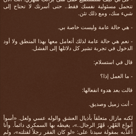
تتحمل مسئولية نفسك فقط.. حتى أسرتك لا تحتاج إلى
شيء منك، ومع ذلك تئن.
- هي حالة عامة وليست خاصة بي.
- نعم هي حالة عامة لذلك أتعامل معها بهذا المنطق ولا أود
الدخول في تجربة تشير كل دلائلها إلى الفشل.
قال في استسلام:
- ما العمل إذا؟
قالت بعد هدوء انفعالها:
- أنت زميل وصديق.
لكنه مازال متعلقاً بأذيال العشق والوله عسي ولعل. «أسوأ
أنواع القَهْرِ، قَهْرُ الرجال..»، يغيظه بها السمكري دائماً. وأنا
أعَذِّبه بمقولة سيدنا على: «لو كان الفقر رجلاً لقتلته»، ولم