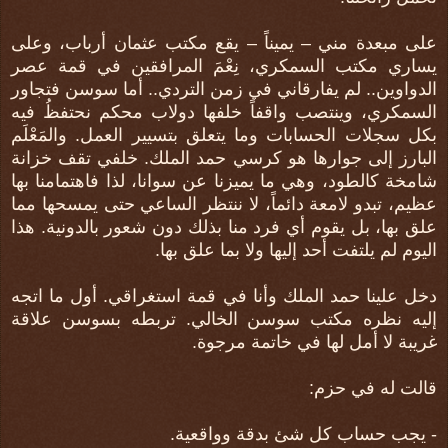
على مبعدة مني – يميناً – يقع مكتب عثمان أرباب، وعلى
يساري مكتب السمكري، نِعْمَ المرافقين في قمة عصر
الدواوين.. لم يفارقاني في زمن التردي.. أما سوسن فتجاور
السمكري، وينتصب واقفاً خلفها دولاب محكم نحتفظُ فيه
بكل سجلات الحسابات وما يتعلق بتسيير العمل. والمَعْلَم
البارز إلى جوارها هو كرسي حمد الملك. خلفي تقف خزانة
شامخة كالطود، وهي ما يميزنا عن سوانا، لذا فاهتمامنا بها
عظيم، تبدو لامعة دائماً، لا ننتظر الساعي حتى يمسحها مما
علق بها، بل يقوم أي فرد منا بذلك دون شعور بالدونية. هذا
اليوم لم يلتفت أحد إليها ولا بما علق بها.
دخل علينا حمد الملك وأنا في قمة استغراقي. أول ما اتجه
إليه نظره مكتب سوسن الخالي. تربطه بسوسن علاقة
غريبة لا أمل لها في خاتمة مرجوة.
قالت له في حزم:
- يجب حساب كل شئ بدقة وواقعية.