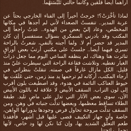
أراهما أيضا قلقين وكأنما حالتي تَلَبَّسَتهُما.
لماذا تأخَّرَتْ؟! خرجتُ أخيراً إلى الفناء الخارجي بحثاً عن
عربة المدير.. تنفستُ الصعداء لأني لم أجدها في مكانها
المخصَّص، وعاد إليّ بعض من الهدوء.. عدتُ راجعاً إلى
المكتب وقد بادرني السمكري بسؤال مستفسراً إن كان
المدير قد حضر أم لا. ولما أجبته بالنفي، شعرتُ بالراحة
تسري فيهما أيضا.. جلستُ على مكتبي أرتبُ بعض أوراقٍ
تناثرت هنا وهناك، لم ينظفه الساعي اليوم مما جعل ذرات
الغبار تغطيه. وتلاشت فقاعة الراحة التي سيطرت عليّ منذ
قليل. الكل مازال غارقاً في صمته. تنقلتُ بنظراتي في
أرجاء المكتب، أركانه لم ترحمها يد منذ زمن، حتى عَلَقَت بها
خيوط العناكب النائمة في هدوء، وقد اصطبغت بلون أقرب
إلى لون التراب. السقف الأبيض لا علاقة له باللون الأبيض
الآن، سوى بعض الآثار التي تدل على ماضٍ تليد. طبقة
الطلاء تساقط معظمها، وبعضها تدلَّت جنباته في وهن. ومن
السقف تدلَّت مروحة تحاول فرض وجودها بدورانها الواهن،
خاصة وأن جهاز التكييف قضى عليها قبل أشهر، فأفقدنا
طعم التعلُّق الشديد بها، وإن كنا نكن لها ود خاص، لأنها
تحمل رائحتنا.