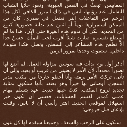
المقاييس، تبعثُ في النفس الحيوية، وتعود خلايا الشباب
للتفاعل عند رؤيتها، ليس في ذلك المبرر الكافي لكل هذا
الزخم من التفاعلات التي تعتمل في صدري. كان من
الممكن استمرارها يوماً أو اثنين عند بداية حضورها كنوع
من التجديد، لكن أن تدوم هذه الغيرة حتى الآن، هذا ما لم
أستطع تفسيره. صارت شيئاً أقرب لحب التملُّك. حسنٌ جداً
ألاَّ تطفح هذه المشاعر إلى السطح، وتظل هكذا متولدة
داخلي.. ستموت وحدها بمرور الزمن.
أذكر أول يوم بدأت فيه سوسن مزاولة العمل. لم أضع لها
تصوراً محدداً، لأن الأمر لا يعنيني من قريب أو بعيد. وإلى أن
تأتى، تركتُ الأمر برمته وأنا أخطو خارجاً من مكتب مدير
السجن. أوصاني بها خيراً وهو يعتقد بأنها ستكون بمثابة
تجديدٍ لروح المكتب. كنتُ حينها حديث عهد بتسلُّم مهام
عملي كمدير لقسم الحسابات، فعسي أن تكون خير
استهلال لموقعي الجديد. اهتز رأسي أن لا باس، وقلت
بإذعان قبل خروجي:
- ستكون على الرحب والسعة.. وجميعنا سيقدم لها كل عون