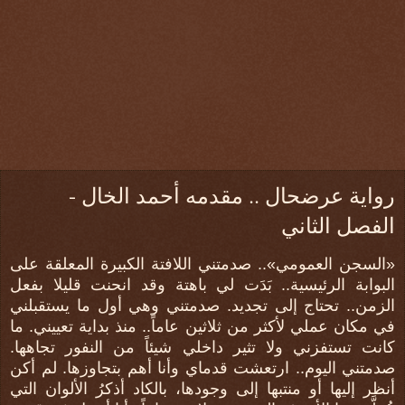
رواية عرضحال .. مقدمه أحمد الخال -
الفصل الثاني
«السجن العمومي».. صدمتني اللافتة الكبيرة المعلقة على
البوابة الرئيسية.. بَدَت لي باهتة وقد انحنت قليلا بفعل
الزمن.. تحتاج إلى تجديد. صدمتني وهي أول ما يستقبلني
في مكان عملي لأكثر من ثلاثين عاماً.. منذ بداية تعييني. ما
كانت تستفزني ولا تثير داخلي شيئاً من النفور تجاهها.
صدمتني اليوم.. ارتعشت قدماي وأنا أهم بتجاوزها. لم أكن
أنظر إليها أو منتبها إلى وجودها، بالكاد أذكرُ الألوان التي