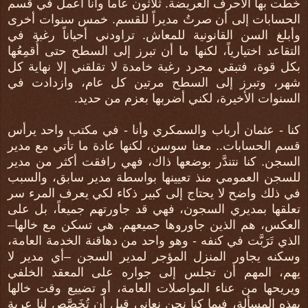
خُطَّت بها الأحرف العريضة. ثلاثون عاماً وأنا أعمل في قسم
الحسابات إلى أن صرتُ مديراً للقسم. خمس سنوات أخرى
وأبلغ السن القانونية للمعاش. تراودني أحياناً رغبة في
التقاعد اختيارياً، لكنها ما أن تبرز إلى السطح حتى أُقمِعُها
بكل قوة، فتبقي مجرد رغبة خامدة لا تقلقني إلا نهاية كل
شهر، وتبرز إلى السطح مرتين كل عام، وازدادت في
السنوات الأخيرة، لكني أضربها بعزم من حديد.
كنا - عثمان أرباب والسمكري وأنا - في مكتب واحد يرأس
قسم الحسابات.. معنا سوسن، لكنها عادة ما تأتي مع مدير
السجن. كنا نتندَّر بوضعها ذاك، فهي رافقت أكثر من مدير
للسجن العمومي منذ تعيينها بواسطة مدير سابق، والسبب
في ذلك واضح لا يحتاج إلى كبير ذكاء لكي يعرف المرء سر
تعلقها بمديري السجون، فهي قد جاورتهم جميعاً، بل على
العكس، هم الذين جاوروها جميعهم. هي تسكن مع خالها–
الذي تَرَبَّت في كنفه - وهو واحد من دهاقنة الخدمة العامة،
وسكنه يجاور المنزل المؤجر لمدير السجن –أي مدير لا
يهم، المهم أن تجلس إلى جواره على المعقد الخلفي
ويريحها من عناء المواصلات العامة، أو تضييع وقت خالها
بهذه المسألة، فيما كنا نحن نعاني قبل أن تُخَصَّص لنا عربة