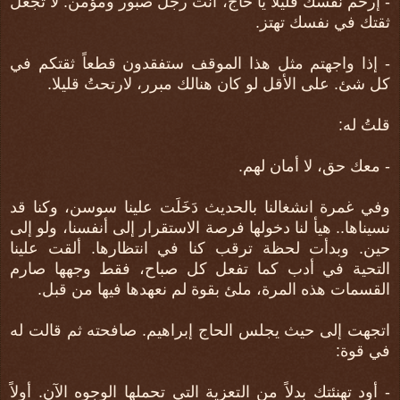
- إرحم نفسك قليلا يا حاج، أنت رجل صبور ومؤمن. لا تجعل
ثقتك في نفسك تهتز.
- إذا واجهتم مثل هذا الموقف ستفقدون قطعاً ثقتكم في
كل شئ. على الأقل لو كان هنالك مبرر، لارتحتُ قليلا.
قلتُ له:
- معك حق، لا أمان لهم.
وفي غمرة انشغالنا بالحديث دَخَلَت علينا سوسن، وكنا قد
نسيناها.. هيأ لنا دخولها فرصة الاستقرار إلى أنفسنا، ولو إلى
حين. وبدأت لحظة ترقب كنا في انتظارها. ألقت علينا
التحية في أدب كما تفعل كل صباح، فقط وجهها صارم
القسمات هذه المرة، ملئ بقوة لم نعهدها فيها من قبل.
اتجهت إلى حيث يجلس الحاج إبراهيم. صافحته ثم قالت له
في قوة:
- أود تهنئتك بدلاً من التعزية التي تحملها الوجوه الآن. أولاً