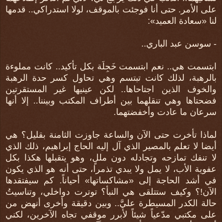
على الأمر. حتى أنا فوجئت بالموقف، لولا استدراكي.. قدمها
لنا «سعادة العميد»:
- سوسن عبد الباري..
ابتسمت هي.. نعم ابتسمت خَجِلَة بكل تأكيد.. كانت مملوءة
بالرهبة، لذلك كانت تبتسم وهي تحاول كسر حدة الرهبة
والخوف الذين اجتاحاها.. لكن عينيها غير المستقرتين
فضحتاها وهي تنقلهما بين أطراف المكتب وبيننا.. إلا أنها
سرعان ما عادت وأخفضتهما.
لماذا تأخرت حتى الآن والساعة جاوزت الثامنة بقليل؟ هي
أيضا لا تعلم بالمصير الذي آل إليه الحاج إبراهيم، ذلك الذي
لا تنفك تمازحه وتجادله دون مللٍ، وهو يتقبلها هكذا بكل
عفوية الأب، لا يمل ولا يبدي تذمرا، حتى أنه هو الذي يكون
في أشد الحاجة إلى «مشاكساتها» أحياناً. كم سيفتقدها
الآن!؟ وكيف ستتلقى هي النبأ؟ توترت دواخلي، وتناسيتُ
حالة الكدر المسيطرة عليَّ.. وبين دقيقة وأخرى أنهض من
على مكتبي مدّعياً شيئاً لأبرر موقفي تجاه الآخرين، لكني