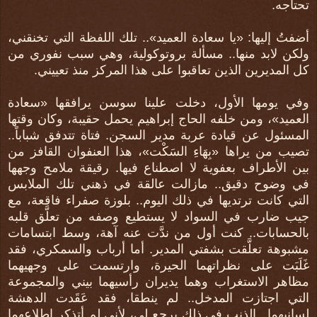
تحتاجه.
أضفتُ إليها: «يا سعادة العميد».. تلك اللفظة التي تخنقني،
ولكن لابد منها.. مسألة بروتوكولية، وهي سبب نفوري من
كل المديرين الذين تعاقبوا على هذا المركز منذ تعييني.
وفي يومها الأول، دخلت علينا سوسن يرافقها «سعادة
العميد»، ومن خلفه الحاج إبراهيم يحمل حقيبة، وكان وقتها
المسئول عن قيادة عربة مدير السجن. فتاة تتدفق شباباً..
تصيب من يراها «بِهَاءِ السَكْت»، هذا العنفوان القافز من
بين الأطراف بعفوية لا اصطناع فيها. رقيقة ملامح وجهها
في وضوح دقيق.. مازالت عالقة في ذهني تلك الملابس
التي كانت ترتديها في ذلك اليوم.. بلوزة صفراء فاقعة، مع
جيب ضارب في السواد لا يستطيع وصفه من تعلَّق قلبه
بالحسابات.. كنت أول من ندَّت عنه آهة، وسط ابتسامات
مشبوهة تعلَّقت بشفتي المدير. أما أرباب والسمكري، فقد
غَلَبَت على نظراتهما الحيرة، وارتسمت على وجهيهما
مظاهر الاستغراب وهما يديران رأسيهما بيني والمجموعة
التي اجتازت المدخل.. لم ينطقا، فقد عَقَدت الدهشة
لسانيهما.. الذنب في ذلك يرجع لي، لأني لم أتذكر إطلاعهما