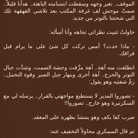
الموقف.. تغير وجهه وسقطت ابتسامته الباهتة.. هدأنا قليلاً..
صمتٌ موحش لف غرفة المكتب بعد تلاشي القهقهة تلك
التي شحنتنا بالتوتر من جديد.
حاولتُ تثبيت نظراتي تجاهه وأنا أسأله:
- ماذا حدث؟ أمس تركت كل شئ على ما يرام قبل
فراقك.
انطلقت منه آهة.. آهة مزَّقت وحشة الصمت، وشدَّت حبال
التوتر والحرج.. آهة أخرى وينهار جبل الصبر وقوة التحمل..
زمَّ شفتيه وهو يقول:
- تصوروا المدير لا يستطيع مواجهتي بالقرار.. يرسله لي مع
السكرتيرة وهو خارج.. تصوروا!!
ضرب كفا بكف وهو يستندُ بظهره على المعقد.
ثم قال السمكري محاولاً التخفيف عنه: