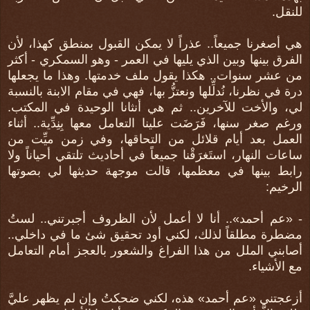
للنقل.
هي أصغرنا جميعاً.. عذراً لا يمكن القبول بمنطق كهذا، لأن
الفرق بينها وبين الذي يليها في العمر - وهو السمكري - أكثر
من عشر سنوات.. هكذا يقول ملف خدمتها. وهذا ما يجعلها
درة في نظرنا، نُدلِّلها ونعتزُّ بها، فهي في مقام الابنة بالنسبة
لي، والأخت للآخرين.. ثم هي أنثانا الوحيدة في المكتب.
ورغم صغر سنها، فَرَضَت علينا التعامل معها بِنِدِّية.. أثناء
العمل بعد أيام قلائل من التحاقها، وفي زمن ميِّت من
ساعات النهار، استَغرَقْنا جميعاً في أحاديث تلتقي أحياناً ولا
رابط بينها في معظمها، قالت موجهة حديثها لي بصوتها
الرخيم:
- «عم أحمد».. أنا لا أعمل لأن الظروف أجبرتني.. لستُ
مضطرة مطلقاً لذلك، لكني أود تحقيق شئ ما في داخلي..
أصابني الملل من هذا الفراغ والشعور بالعجز أمام التعامل
مع الأشياء.
أزعجتني «عم أحمد» هذه، لكني ضحكتُ وإن لم يظهر عليَّ