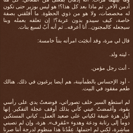
أدمن الآخر. ثم ماذا بعد كل هذا؟! هو ليس بوزير حتى تكون
له مخصصات، ولا هو من ذوي الحظوة. ما أقلقني بصفة
خاصة، كيف سيبدو بدون عربة؟! إن تعلقه بعمله وبنا
سيجعله كالمجنون.. أنا أعرفه.. ثم أنه أبٌ لسبع بنات.
قال لي مرة، وقد أنجَبَت امرأته بنتاً خامسة:
- ليته ولد.
- أنت رجل مؤمن.
- أود الإحساس بالطمأنينة، هم أيضا يرغبون في ذلك. هنالك
طعم مفقود في البيت.
لم استطع السير خلف تصوراتي، فوضعتُ يدي على رأسي
بقوة، وأغمضتُ عيني كأني بذلك أوقف عجلة التفكير. إنها
أول هزة عنيفة لكياني على صعيد العمل.. كياني المستكين
دوماً إلى رتابة ودعة وهدوء «مُقرِف». هزة، وإن لم تصبني
مباشرة، لكني لم احتملها. عِقْدُنا هذا منظوم لدرجة أننا صرنا