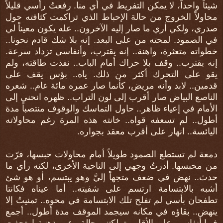
شيئاً واحداً، لا يمكن التفريط في أي منا. رفعتُ رأسي قليلاً
محاولاً الخروج من حالة الإحباط الذي تراكمت كثافته حول
صدري، ولكي أري ما صار إليه الآخرون.. عله يكون معيناً لي
في الصمود. لمحته من على البعد. إنه بلا شك قادم نحونا..
خطواته متعثرة، واهنة.. إنه يقترب، وأنفاسي تزداد سرعة.
إنه يقترب.. وقف بلا حراك أمام الباب.. نفذت طاقته، ولم
يقو على التحرك أكثر من ذلك. ياه.. بؤس يقف على
قدمين.. لابد وأنه مريض، كأنما صار عمره مائة عام.. شعره
الناصع البياض صار أقرب إلى لون التراب.. ظهره انحني إلى
الأمام في إعياء ظاهر.. حاول التماسك والوقوف منتصباً مدة
أطول.. لم تسعفه قواه.. خانته هذه المرة رغم محاولاته
اليائسة.. انهار على أقرب معقد بجواره.
دمعة لم تستطع الصمود طويلاً أمام محاولات حبسها، فرّت
من محبسها. أدرتُ وجهي إلى الناحية الأخرى، لكنه رأي ما
حدث.. نهض في ضعف متجهاً إليَّ وهو يبتسم، أو هو شئ
أشبه بالابتسامة ارتسم على شفيته.. أما عيناه فكانتا
تطفحان بأسي لم تفلح تلك الابتسامة في محوه.. تمنيتُ إلا
ينهض.. بقاؤه في مكانه سيجمد الموقف مدة أطول.. أجمع
فيها أنفاسي على الأقل.. تملكتني حالة رعب ذهنية ارتجفت