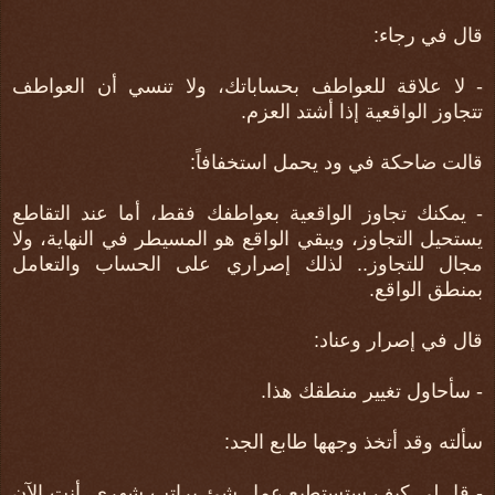
قال في رجاء:
- لا علاقة للعواطف بحساباتك، ولا تنسي أن العواطف
تتجاوز الواقعية إذا أشتد العزم.
قالت ضاحكة في ود يحمل استخفافاً:
- يمكنك تجاوز الواقعية بعواطفك فقط، أما عند التقاطع
يستحيل التجاوز، ويبقي الواقع هو المسيطر في النهاية، ولا
مجال للتجاوز.. لذلك إصراري على الحساب والتعامل
بمنطق الواقع.
قال في إصرار وعناد:
- سأحاول تغيير منطقك هذا.
سألته وقد أتخذ وجهها طابع الجد:
- قل لي كيف ستستطيع عمل شئ براتب شهري. أنت الآن