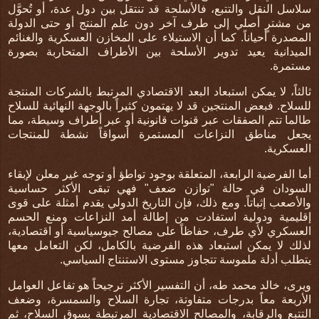
سلاسل النقل والتتبع، فالأسلحة قد تنتقل بين دول عدة، أو تُحوَّل
من مشترٍ أصلي إلى طرف آخر دون علم المنتج أو حتى الدولة
المصدرة أحياناً. كما أن الاستيلاء على المخازن العسكرية والغنائم
الميدانية يعيد تدوير الأسلحة بين الأطراف المتحاربة بصورة
مستمرة
.
ثالثاً، لا يمكن استبعاد البعد الاقتصادي المرتبط بالشركات المنتجة
للسلاح. فبعض المنتجين قد لا يهتمون كثيراً بالوجهة النهائية للسلاح
طالما تتم الصفقات عبر قنوات قانونية أو عبر أطراف وسيطة، مما
يجعل مناطق النزاعات المستمرة أسواقاً نشطة للمنتجات
العسكرية
.
أما الفرضية الرابعة، المتعلقة بوجود تواطؤ أو توجه غير معلن لإبقاء
السودان في حالة "توازن ضعف" فهي تبقى الأكثر حساسية
والأصعب إثباتاً. ومع ذلك، فإن التاريخ الدولي يقدم أمثلة على قوى
إقليمية ودولية استفادت من إطالة أمد النزاعات ومنع الحسم
العسكري لأي طرف، حفاظاً على مصالح جيوسياسية أو اقتصادية،
لذلك لا يمكن استبعاد هذه الفرضية بالكامل، لكن التعامل معها
يتطلب أدلة ملموسة تتجاوز مستوى الاستنتاج السياسي
.
ويرى، خالد محمد طه، أن التفسير الأكثر ترجيحاً هو تفاعل العوامل
الأربعة معاً بدرجات متفاوتة، تجارة السلاح والسمسرة، وضعف
التتبع والرقابة، والمصالح الاقتصادية المرتبطة بسوق السلاح، ثم