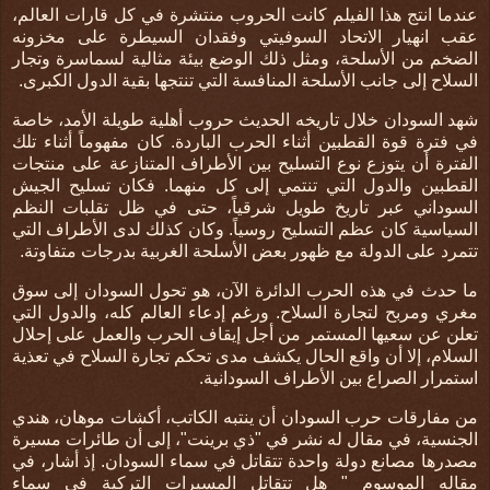
عندما انتج هذا الفيلم كانت الحروب منتشرة في كل قارات العالم،
عقب انهيار الاتحاد السوفيتي وفقدان السيطرة على مخزونه
الضخم من الأسلحة، ومثل ذلك الوضع بيئة مثالية لسماسرة وتجار
السلاح إلى جانب الأسلحة المنافسة التي تنتجها بقية الدول الكبرى.
شهد السودان خلال تاريخه الحديث حروب أهلية طويلة الأمد، خاصة
في فترة قوة القطبين أثناء الحرب الباردة. كان مفهوماً أثناء تلك
الفترة أن يتوزع نوع التسليح بين الأطراف المتنازعة على منتجات
القطبين والدول التي تنتمي إلى كل منهما. فكان تسليح الجيش
السوداني عبر تاريخ طويل شرقياً، حتى في ظل تقلبات النظم
السياسية كان عظم التسليح روسياً. وكان كذلك لدى الأطراف التي
تتمرد على الدولة مع ظهور بعض الأسلحة الغربية بدرجات متفاوتة.
ما حدث في هذه الحرب الدائرة الآن، هو تحول السودان إلى سوق
مغري ومربح لتجارة السلاح. ورغم إدعاء العالم كله، والدول التي
تعلن عن سعيها المستمر من أجل إيقاف الحرب والعمل على إحلال
السلام، إلا أن واقع الحال يكشف مدى تحكم تجارة السلاح في تعذية
استمرار الصراع بين الأطراف السودانية.
من مفارقات حرب السودان أن ينتبه الكاتب، أكشات موهان، هندي
الجنسية، في مقال له نشر في "ذي برينت"، إلى أن طائرات مسيرة
مصدرها مصانع دولة واحدة تتقاتل في سماء السودان. إذ أشار، في
مقاله الموسوم "
هل تتقاتل المسيرات التركية في سماء