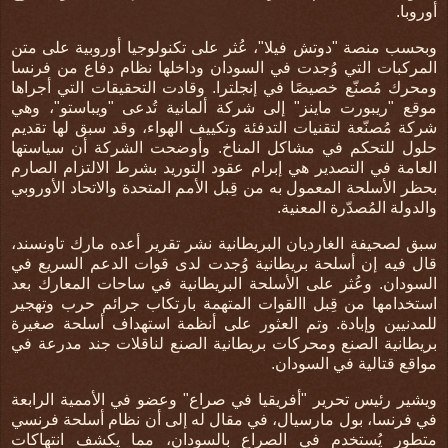
أوروبا
.
وبحسب منصة "دوتش فيلا"،
عُثر على تكنولوجيا أوروبية على متن
المركبات التي وُجدت في السودان وداخلها نظام دفاع من فرنسا
ومحرك مُصنّع خصيصًا في إنجلترا. وقادت التحقيقات التي أجراها
موقع "ريبورت ماينز" إلى شركة ألمانية تُدعى "ويباستو"، وهي
شركة مُصنّعة لتقنيات التدفئة وتكييف الهواء، وقد سبق لها تقديم
حلول للتحكم في مشاكل المناخ
.
وأوضحت الشركة أن سياستها
العامة في التصدير هي
إبرام عقود التوريد بشرط الالتزام الصارم
بحظر الأسلحة المعمول به من قِبل الأمم المتحدة والاتحاد الأوروبي
والدولة المُصدّرة المعنية.
سبق لصحيفة الغارديان البريطانية نشر تقرير
أعده مارك تاونسند،
قال فيه إن أسلحة بريطانية وُجدت لدى قوات الدعم السريع في
السودان
.
وعُثر على الأسلحة البريطانية في ساحات المعارك بعد
استخدامها من قِبل االقوات المتهمة بارتكاب جرائم حرب وتهجير
للمدنيين وإبادة
.
و
تم العثور على أنظمة استهداف أسلحة صغيرة
بريطانية الصنع ومحركات بريطانية الصنع لناقلات جند مدرعة في
مواقع قتالية في السودان
.
ويشير رئيس تحرير "أفريقيا في صراع" وعضو في الأممية الرابعة
في فرنسا، بول مارسيال، في مقال له إلى أن نظام أسلحة فرنسي
متطور يُستخدم في الصراع بالسودان، مما يكشف انتهاكات