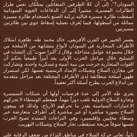
السودان؟"، إلى أن كلا الطرفين المتقاتلين يمتلكان نفس طراز
الطائرات المسيرة، مشيراً إلى أن الدفاعات الجوية السودانية
أسقطت طائرة مسيرة قتالية تركية الصنع باستخدام طائرة مسيرة
مماثلة من أسطولها، فيما يُعرف بعملية إسقاط جوي بين طائرتين
مسيرتين
.
يفسر الخبير في القرن الأفريقي، خالد محمد طه،
ظاهرة امتلاك
الأطراف المتحاربة في السودان لأنواع متشابهة من الأسلحة من
خلال مجموعة عوامل متداخلة. وقال لـ"ألترا صوت" إن التشابه في
التسليح خلال مراحل الحرب الأولى يعد أمراً طبيعياً بحكم أن
القوات المتحاربة خرجت من بنية أمنية وعسكرية واحدة، وتشاركت
في مخازن السلاح وشبكات الإمداد الرسمية نفسها. لكن استمرار
ظهور أسلحة متطابقة لدى الأطراف المختلفة بعد مراحل متقدمة
من اندلاع الحرب يطرح أسئلة أكثر تعقيداً
.
يعزي طه الأمر إلى عدة فرضيات أولها
أن شبكات السمسرة
وتجارة السلاح الدولية تلعب دوراً مهماً، فمعظم الوسطاء لا تحركهم
الاعتبارات السياسية بقدر ما تحركهم الأرباح، ولذلك قد يبيعون
السلاح بصورة مباشرة أو غير مباشرة إلى أطراف متعارضة عبر
وسطاء محليين وإقليميين، وفي النزاعات الممتدة تصبح الحرب
نفسها سوقاً مربحة تستقطب تجار السلاح وشبكات التهريب
.
ثانياً، تعاني حركة السلاح في مناطق النزاع من ضعف الرقابة على