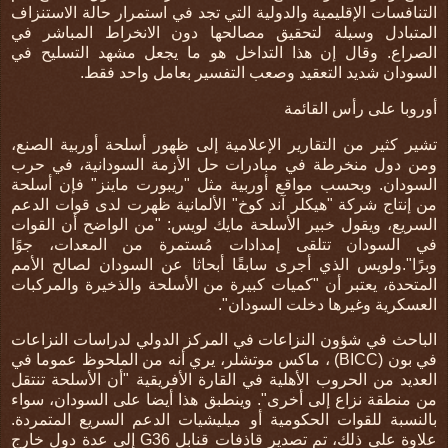
التنافسات الإقليمية والدولية التي تجد في استمرار حالة الاستنزاف
المتبادل وسيلة لتحقيق مصالحها دون الانخراط المباشر في
الصراع. وقال إن هذا التداخل هو ما يجعل مشهد التسليح في
السودان شديد التعقيد وصعب التفسير بعامل واحد فقط.
أوروبا على رأس القائمة
تشير كثير من التقارير الإعلامية إلى ظهور أسلحة أوربية الصنع،
ومن دول منخرطة في مبادرات حل الأزمة السودانية، في حرب
السودان. وبحسب مواقع أوربية مثل "ريبورت ماينز" فإن أسلحة
من إنتاج شركة "هيكلر آند كوخ" الألمانية ظهرت لدى قوات الدعم
السريع، ويقول خبير الأسلحة مايك لويس: "من الواضح أن القوات
في السودان تتلقى إمدادات مُستمرة من المعدات، جوًا
وبرًا".ولويس الذي أجرى سابقًا أبحاثا عن السودان لصالح الأمم
المتحدة، يعتبر أن "كميات كبيرة من الأسلحة والذخيرة والمركبات
العسكرية وغيرها دخلت السودان".
الباحث في شؤون النزاعات في المركز الدولي لدراسات النزاعات
في بون
(BICC)
،
ماكس موتشلر، يري أنه من الملحوظ عموما في
العديد من الحروب الأهلية في القارة الأفريقية "أن الأسلحة تنتقل
من منطقة نزاع إلى أخرى". وينطبق هذا أيضا على السودان، سواء
بالنسبة للقوات الحكومية أو ميليشيات الدعم السريع المتمردة.
علاوة على ذلك، تم تصدير قاذفات قنابل
G36
إلى عدة دول خارج