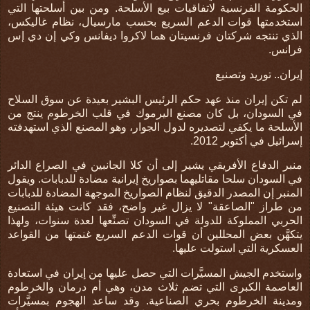
الحكومة الفرنسية لاتفاقيات بيع الأسلحة
.
ومن بين أسلحتها التي
استخدمتها قوات الدعم السريع بحسب مارسيال، نظام غاليكس،
الذي تنتجه شركتان فرنسيتان هما لاكروا ديفانس وكي إن دي إس
فرانس.
إيران.. توريد وتصنيع
لم تكن إيران منذ عهد حكم الرئيس البشير بعيدة عن سوق السلاح
في السودان، بل كان مصنع اليرموك في قلب الخرطوم ينتج من
الأسلحة ما يكفي لتصديره لدول الجوار، وهو المصنع الذي استهدفته
إسرائيل في أكتوبر 2012.
منبر الدفاع الأفريقي يشير إلى
أن كلا الجانبين في الصراع الدائر
في السودان سلحا مقاتليهما بصواريخ إيرانية مضادة للدبابات
.
ويقول
المنبر إن
المصدر الدقيق لنظام الصواريخ الموجهة المضادة للدبابات
من طراز "الصاعقة" لا يزال غير واضح، فقد كانت هيئة التصنيع
الحربي المملوكة للدولة في السودان تصنِّعها لعدة سنوات، ولهذا
يتكهَّن بعض المحللين أن قوات الدعم السريع غنمتها من القواعد
العسكرية التي استولت عليها
.
واستخدم الجيش المسيَّرات التي حصل عليها من إيران في استعادة
العاصمة الكبرى التي تضم ثلاث مدن، وهي أم درمان والخرطوم
ومدينة الخرطوم بحري الصناعية. وقد ساعد الهجوم بمسيَّرات