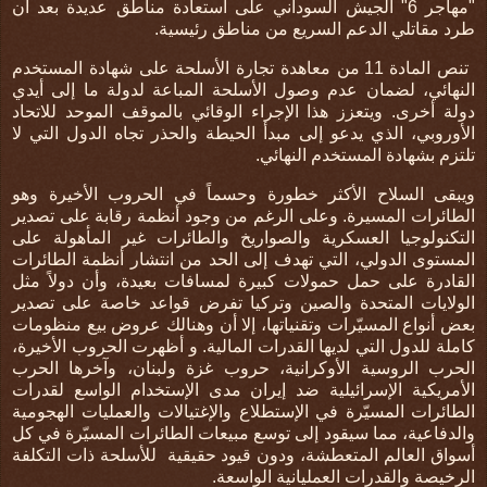
"مهاجر 6" الجيش السوداني على استعادة مناطق عديدة بعد أن
طرد مقاتلي الدعم السريع من مناطق رئيسية
.
تنص المادة 11 من معاهدة تجارة الأسلحة على شهادة المستخدم
النهائي، لضمان عدم وصول الأسلحة المباعة لدولة ما إلى أيدي
دولة أخرى. ويتعزز هذا الإجراء الوقائي بالموقف الموحد للاتحاد
الأوروبي، الذي يدعو إلى مبدأ الحيطة والحذر تجاه الدول التي لا
تلتزم بشهادة المستخدم النهائي.
ويبقى السلاح الأكثر خطورة وحسماً في الحروب الأخيرة وهو
الطائرات المسيرة. وعلى الرغم من وجود أنظمة رقابة على تصدير
التكنولوجيا العسكرية والصواريخ والطائرات غير المأهولة على
المستوى الدولي، التي تهدف إلى الحد من انتشار أنظمة الطائرات
القادرة على حمل حمولات كبيرة لمسافات بعيدة، وأن دولاً مثل
الولايات المتحدة والصين وتركيا تفرض قواعد خاصة على تصدير
بعض أنواع المسيّرات وتقنياتها، إلا أن وهنالك عروض بيع منظومات
كاملة للدول التي لديها القدرات المالية. و أظهرت الحروب الأخيرة،
الحرب الروسية الأوكرانية، حروب غزة ولبنان، وآخرها الحرب
الأمريكية الإسرائيلية ضد إيران مدى الإستخدام الواسع لقدرات
الطائرات المسيّرة في الإستطلاع والإغتيالات والعمليات الهجومية
والدفاعية، مما سيقود إلى توسع مبيعات الطائرات المسيّرة في كل
أسواق العالم المتعطشة، ودون قيود حقيقية للأسلحة ذات التكلفة
الرخيصة والقدرات العمليانية الواسعة.