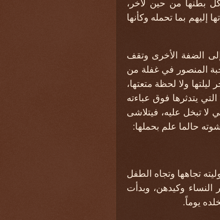
كل بطنها من حين لآخر،
ها إليهم بما تحمله وكأنها
إلى الضفة الأخرى وتقف
حبة المنصور في غفلة من
ليلتها ولا لحظة متعتها،
لتي يتدثرها فوق عباءته
 لا تبخل عليه، فيتلاشى
وته حالما علم بحملها:
ليته تجاهها وتجاه الطفل
 النساء وكيدهن، وبدأت
ده يوماً.