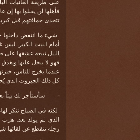
على طريقة الغانيات الب
فأهلها لن يقبلوا بها إن عا
تتحدى حماقتهم قبل كبريا
شيء ما انتفض داخلها جع
أمام البيت الكبير. ليس 
الليل تبيعه عشقها على طر
فهو لا يبخل عليها ويغدق
عندما يخرج للناس، خبرته
كل ذلك الجبروت الذي يُح
- سأستأجر لك بيتاً بعيد
لكنه في الصباح تنكر لها
الذي لم يولد بعد. هرب 
رجله تنقطع عن لقائها شيئ