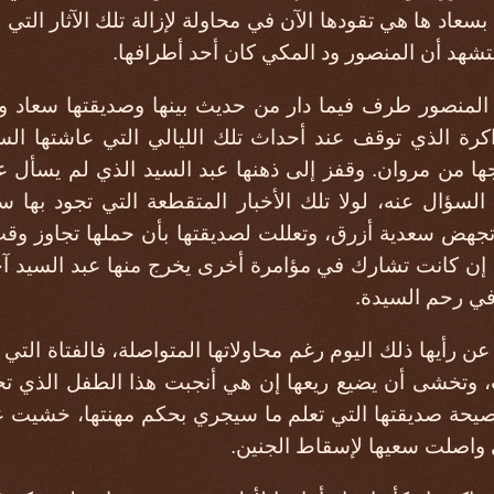
ة بسعاد ها هي تقودها الآن في محاولة لإزالة تلك الآثار الت
تشهد أن المنصور ود المكي كان أحد أطرافها.
 المنصور طرف فيما دار من حديث بينها وصديقتها سعاد ورف
ة الذي توقف عند أحداث تلك الليالي التي عاشتها السار
ها من مروان. وقفز إلى ذهنها عبد السيد الذي لم يسأل ع
سؤال عنه، لولا تلك الأخبار المتقطعة التي تجود بها سع
تجهض سعدية أزرق، وتعللت لصديقتها بأن حملها تجاوز وق
ي إن كانت تشارك في مؤامرة أخرى يخرج منها عبد السيد 
في رحم السيدة.
عن رأيها ذلك اليوم رغم محاولاتها المتواصلة، فالفتاة التي
، وتخشى أن يضيع ريعها إن هي أنجبت هذا الطفل الذي تحم
صيحة صديقتها التي تعلم ما سيجري بحكم مهنتها، خشيت 
واصلت سعيها لإسقاط الجنين.