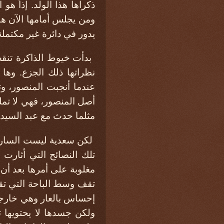
ذكراها هذا الولد. إذاً ه
ومن يجلس أمامها الآن هو
يدور في دائرة غير مكتمل
بدأت خيوط الذاكرة تنق
نظراتها ذلك الجزع. وها
عندما أنجبت المنصور، وت
أصل المنصور، فهي لا تملك
مثلما حدث مع عبد السيد.
لكن سعدية ليست السارة؛ 
تلك النصائح التي أثارت 
مغلوبة على أمرها بعد أن
تقف وسط الباحة التي تقع 
إحساس بالعار وهي خارجة 
ولكن جسدها لا يحتويها ت