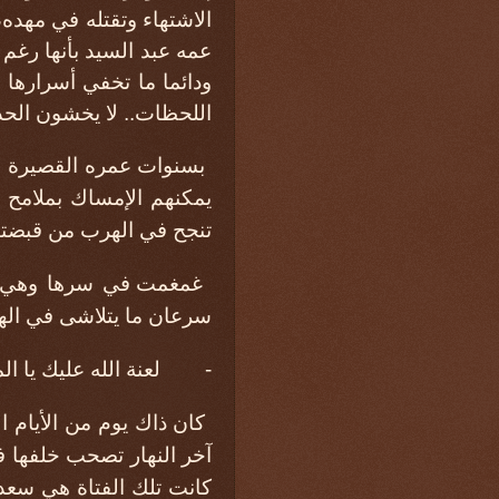
الاشتهاء وتقتله في مهده
عمه عبد السيد بأنها رغم ث
ودائما ما تخفي أسرارها 
اللحظات.. لا يخشون الحد
بسنوات عمره القصيرة وتج
يمكنهم الإمساك بملامح 
تنجح في الهرب من قبضته
غمغمت في سرها وهي تش
سرعان ما يتلاشى في الهو
- لعنة الله عليك يا المن
كان ذاك يوم من الأيام ا
آخر النهار تصحب خلفها فت
كانت تلك الفتاة هي سعدي