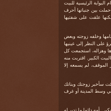
البوابة الرئيسية للبيت
حملت بين جنباتها أحرف
لكنها علقت على شفتيها
مامها وخلفه زوجته وبعض
ؤ على النظر إلى عينيها
ا وهزاله، استجمعت كل
بيت الكبير. اقتربت منه
 الموقف، لم يسمعه إلا
ت سأخبر زوجتك وبناتك
تي وسط المدينة أو غرف
ر.. أمه دائما ما تدبر له