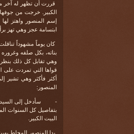
قررت أن تظهر له آخر ما
الكبير. خرجت من جوفها 
إسم المنصور واهتز لها 
ابتسامة عجز وهي تهز برأ
كان يوماً مشهوداً تناق
بناته، بكل صلفه وغروره 
وهي تقابل كل ذلك بنظر
قواها التي تمردت على ال
أكثر فأكثر وهي تشير إل
المنصور:
- سأدخل إلى السيدة، أ
بتفاصيل كل السنوات الم
البيت الكبير.
بدا المنصور المحاط بهيبته