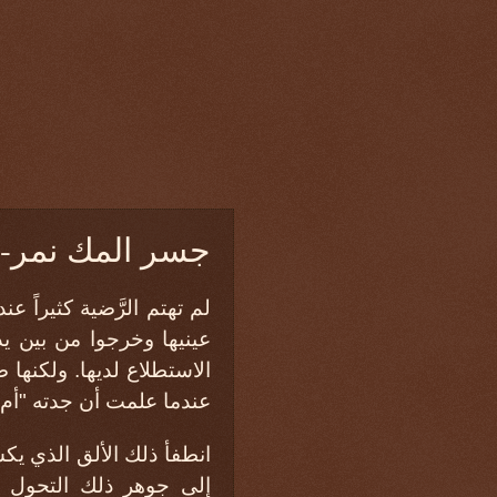
جسر المك نمر- ر
لم تهتم الرَّضية كثيراً 
عينيها وخرجوا من بين يد
الاستطلاع لديها. ولكنها 
عندما علمت أن جدته "أم 
انطفأ ذلك الألق الذي يكس
إلى جوهر ذلك التحول س