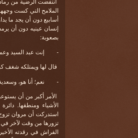
انتفضت الرضية من رماد ذ
الملامح التي كست وجهها ف
أسابيع دون أن يجد ما يد
إنسان عينيه دون أن يرم
بصعوبة:
- إنت عبد السيد وعمك 
قال لها ويمتلكه شغف كب
- نعم؛ أنا هو، وسعدية و
الأمر أكبر من أن يستوع
الأشياء ومنطقها. دائر
استدركت أن مروان تزوج ب
تزورها من وقت لآخر في ا
الفراش في رقدته الأخيرة