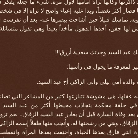
اكرتها وكأنها تراه أمامها لأول مرة، شيء ما جعله يفكر ف
صار أكثر تغضناً، وبدا عليه إعياء واضح لا تراه إلا في شخص 
اويه. تماسك قليلاً حين أشاحت ببصرها عنه، بعد أن تفرست 
ش لها جفن، أخذها الذهول مأخذاً بعيداً وهي تقول متسائ
عبد السيد وجدتك سعدية أزرق!!!
ير لمعرفة ما يجول في رأسها:
الدة أمي ليلى وأبي الزاكي أخ عبد السيد.
به عقلها، هي مشوشة تتنازعها كثير من المشاعر التي تص
ة في حلقة محكمة يتجاذب محيطها أكثر من عبد السيد و
عد وفاة السارة قبل أن يغادر عبد السيد الزقاق.. نعم تز
لزقاق، وهي من رشحتها له. وأنجب منها طفلاً إسمه الزاكي
 التي فارق بعدها الحياة، واختفت بعدها المرأة وانقطع