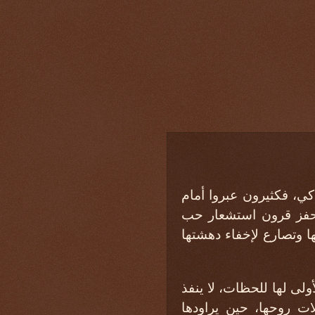
اكي، فكثيرون عبروا أمام
ا يحفز قرون استشعار حب
ها وتصارع لإخفاء دهشتها
ولى لها للحظات، لا ينفذ
ت روحها، حين يراودها