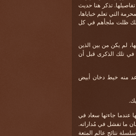
فاصيلها. تذكر هنا حديث
محرمة التي تعلم خباياها،
 لذلك ظلت ملجأهم في كل
ها، لم يكن من بين الذين
 في تلك الذكرى قبل أن
عد منه خيط دخان أبيض
ك.
ها عندما جاءتها سعاد في
ان ما تفشل في مُداراته.
لسلة نتائج عالم المتعة