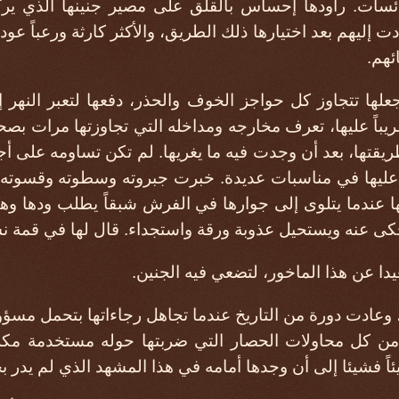
ائسات. راودها إحساس بالقلق على مصير جنينها الذي ير
دت إليهم بعد اختيارها ذلك الطريق، والأكثر كارثة ورعباً عودت
ئهم.
لها تتجاوز كل حواجز الخوف والحذر، دفعها لتعبر النهر 
غريباً عليها، تعرف مخارجه ومداخله التي تجاوزتها مرات بص
يقتها، بعد أن وجدت فيه ما يغريها. لم تكن تساومه على أجر 
 عليها في مناسبات عديدة. خبرت جبروته وسطوته وقسوته ا
ا عندما يتلوى إلى جوارها في الفرش شبقاً يطلب ودها وهي
كى عنه ويستحيل عذوبة ورقة واستجداء. قال لها في قمة نش
ا عن هذا الماخور، لتضعي فيه الجنين.
، وعادت دورة من التاريخ عندما تجاهل رجاءاتها بتحمل مسؤو
من كل محاولات الحصار التي ضربتها حوله مستخدمة مكر
اً فشيئا إلى أن وجدها أمامه في هذا المشهد الذي لم يدر بخل