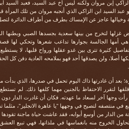
و الزاكي إبن مروان ولكنه ليس أخ عبد السيد، فعبد السيد أ
 عبد السيد ابن الزاكي الذي أنجبه مروان من تلك المرأة قب
ة وخيالها عاجز عن الإمساك بطرف من أطراف الدائرة لتصل ب
ض غزلها لتخرج من بينها سعدية بجسدها الصبي وبطنها ال
 هي أمها الجالسة بجوارها تداعب شعرها وتحكي لها قص
فاصيل كثيرة تترى بين غدو عقلها ورواح قلبها، لا يستطيع
ها أصلا، ولن يصدقها أحد فهو بملامحه العادية دفن كل الحق
بعد أن غادرتها ذاك اليوم تحمل في صدرها، الذي بدأت ملام
قلقها لتقرر الاحتفاظ بالجنين مهما كلفها ذلك. لم تستطع 
 رأت وجها آخر لسعاد ما عهدته. فكان أن غادرت الدار دون
في منتصفه لتصيح في وجهها "يا عاهرة الانجليز"، مثلما تف
من الدار من أوسع أبوابه، فقد عاشت حياة ماجنة تقودها رغب
حاول الخروج منه بانغماسها في ملذاتها، فهي تبيع العشق