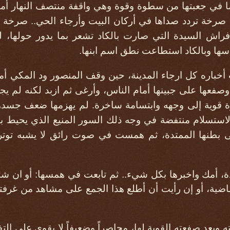
 في جعبتها من سطوة وقوة وهي واقفة منتصف النهار أمام 
صرخة تردد صداها في أركان البيت وأرجاء الحي.. صرخة 
فراش السيدة التي صارت بالكاد تشعر بما يدور حولها، 
سها وبالكاد استطاعت نطق اسم ابنها.
لت أخباره كل ارجاء المدينة، حين وقف المنصور ود المكي أ
وصفعها على جبينها أمام الناس، وأرغى ثم ازبد لكنه لم يجر
ة قوية إلى وجهه وابتسامة ساخرة. لم يهزمها ضعف جسده
استسلام منتفضة في وجه ذلك السور المنيع الذي يحيط بال
ى بطنها الممتدة، ثم همست في صوت رائق لا يشبه توتر
مك واخبرها بكل شيء.. ثم تابعت في همسها: أو ان شئ
اضية، أو إن رأيت أن أطلع هذا الجمع على مشاهد من غرف
 وبعد صفعته القوية لها، محاصراً وضعيفاً لا يقوى على التفكي