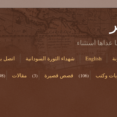
ر
 عداها استثناء
ة
English
شهداء الثورة السودانية
اتصل بن
يات وكتب
قصص قصيرة
مقالات
98)
(3)
(106)
(19)