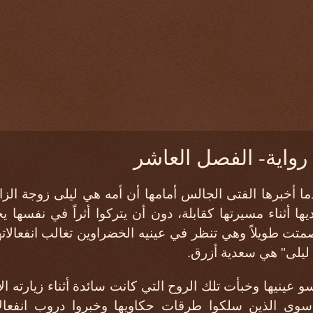
واية- الفصل العاشر
عندما أخبرها الفتى الجالس أمامها أن أمه هي ليلى زوجة الز
يها أثناء مسيرتها كقابلة، دون أن يتركوا أثراً في نفسه
صمتت طويلاً وهي تنظر في عينيه الخضراوين تغالب انفعالات
ليلى" هي سعدية أزرق.
و عينيها وخبأت تلك الروح التي كانت سائدة أثناء زيارته الأ
وى الذين سلكوا طرقات حكاويها وخبروا دروب انفعالا