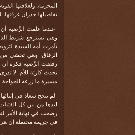
المحرمة. ولعلاقتها القوي
تفاصيلها جدران غرفتها، ل
عندما علمت الرَّضية أن
وهي تسترجع شريط الذاكر
تآمرت أمه السيدة لتزويج
الزقاق، وهي تخشى من ال
رفضت الرَّضية فكرة أن 
تحدث كارثة للأم. لا تدر
مسيرة ما زرعه الخواجة 
لم تنجح سعاد في إثنائها 
ليدها من بين كل الفتيات
رضخت في نهاية الأمر لن
في جريمة محتملة إن هي 