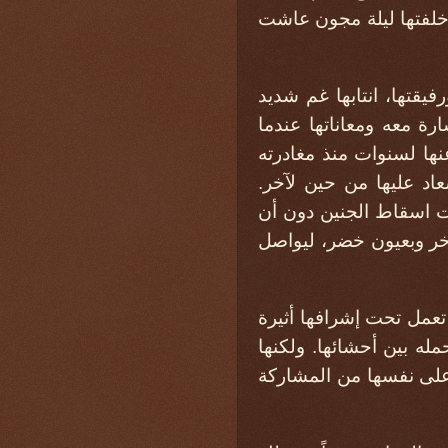
ي خلفتها ليلة مجون عاشت
يقتها، انتابها غم شديد
ة معه ومعاناتها عندما
نها لسنوات منذ مغادرته
اد عليها من حين لآخر.
ت اسقاط الجنين دون أن
آخر وبعيون خضر، ليواصل
 تعمل تحت إشرافها أثيرة
له بين أحشائها. ولكنها
على نفسها من المشاركة