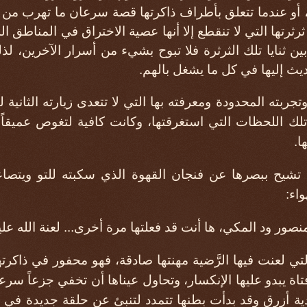
، أو عندما تتعلق بأطراف ذاكرتها قصة سرعان ما تهرب من ت
رثرتها التي لا تنقطع إلا أنها عصية الاختراق في المناطق ال
بين ثنايا تلك الثرثرة فلا تبوح بشيء من أسرار الآخرين،
يث إليها في كل ما يشغل بالهم.
ربته المحدودة ومعرفته بها التي لا تتعدى زيارته الثانية ل
تلك اللحظات التي استغرقتها، وكانت كافية لتغوص عميقاً
ا.
يح ببصرها عن فنجان القهوة الذي سكبته للتو ويتصا
اء:
صور ود المكي، ها أنت قد فعلتها مرة أخرى... لعنة الله علي
لتي لعنت فيها الرَّضية مهنتها صادقة، فهو محفور في ذاكرت
اة يبدو عليها الإنكسار، وتحاول عيناها أن تخفي جزعاً سرع
ة أزرق وقد بدأت بطنها تتمدد لتنبئ عن حلقة جديدة في س