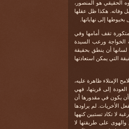
بوه الحقيقي هو المنصور،
ل وفاته. هكذا ظل عقلها
خيوطها إلى نهاياتها.
متكورة تقف أمامها وفي
ة الخواجة ورعب السيدة
 لسانها أن ينطق بحقيقة
يقة التي يمكن استعادتها
ح الإمتلاء ظاهرة عليه،
العودة إلى قريتها، فهي
 أن يكون في مقدورها أن
عل الأخريات. لم يراودها
ة لا تكاد تستبين كنهها
 والهوى على طريقتها لا