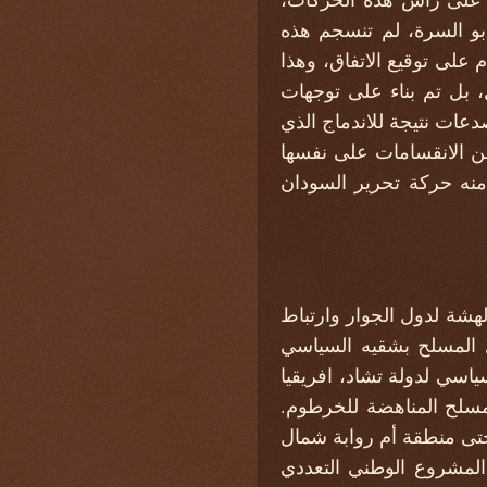
بو السرة، لم تنسجم هذه
 على توقيع الاتفاق، وهذا
 بل تم بناء على توجهات
عات نتيجة للاندماج الذي
ن الانقسامات على نفسها
منه حركة تحرير السودان
هشة لدول الجوار وارتباط
 المسلح بشقيه السياسي
ياسي لدولة تشاد، افريقيا
مسلح المناهضة للخرطوم.
تى منطقة أم روابة شمال
عدام المشروع الوطني التعددي