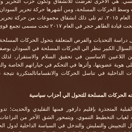
سيسي. هي الأخرى تعرضت للانشقاق وتكون حزب التحرير وال
ت وسط الحركات المسلحة، ومن أشهرها حركة تحرير السودان - 
- دكتور الهادي إدريس في العام ٢٠١٥، ثم تلي ذلك انشقاق مجموعات من ح
 حجر في العام ٢٠١٧ تحت مسمى تجمع قوى التحرير.
 دراسة التحديات والفرص المتعلقة بتحول الحركات المسلحة ب
السؤال الكبير ننظر الي الحركات المسلحة في السودان بوصفها
ا من اللاعبين الاساسين في تحقيق السلام والاستقرار، لذلك
لى هوية عضويتها، وأثرها في التحكم في خياراتهم الخاصة والع
الداخلية في تناسل الحركات والانقساماتالمتكررة نتيجة ص
واجه الحركات المسلحة للتحول الي أحزاب سياسية
بلية المتجذرة بإقليم دارفور فمنها التقليدي والحديث؛ تدور
ة لغياب التخطيط التنموي، ويتمحور الشق الآخر من النزاعات
ال التجييش والتمليش والتدخل في السياسة الداخلية لدول ال