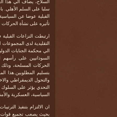
السلاح، يضاف الي هذا الع
سلبا على السلم الأهلي. ب
القبلية عوضا عن السياسية
تأثيره على نشأة الحركات 
ارتبطت النزاعات القبلية 
التقليدية لدى المجموعات ا
السودانيين على رأسهم ال
الحركات المسلحة، وذلك بن
بتسليم المطلوبين.هذا ال
والتحول الديمقراطي والاخت
التحدي يؤثر على السلوك ا
السياسية، العسكرية والأمني
ان الالتزام بتنفيذ الترتيب
بحيث يصعب تجميع قوات الح