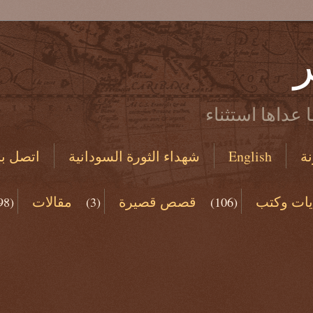
ر
 عداها استثناء
ة
English
شهداء الثورة السودانية
اتصل بن
يات وكتب
قصص قصيرة
مقالات
98)
(3)
(106)
(19)