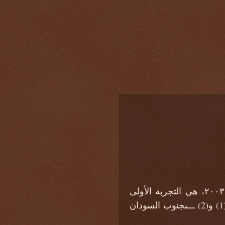
لا تعد الحركات المسلحة بإقليم دارفور التي بدأت نشاط عملياتها العسكرية في العام ٢٠٠٣، هي التجربة الأولى
لاستخدام السلاح في العمل السياسي بالسودان. سبق هذه التجربة، تجربة حركة الانانيا (1) و(2) ـــبجنوب السودان