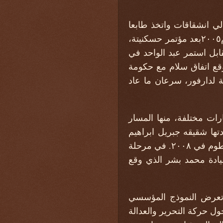
لي انشقاقات واتخذ طابعا
اثنيا وقبليا في شكلها التنظيمي، أبرزها تكوين حركة تحرير السودان جناح مناوي في العام٢٠٠٥بعد مؤتمر حسكنيتة،
قابل استمر عبد الواحد في
وقع اتفاق سلام مع حكومة
قليمية لدارفور، سرعان ما عاد
ات مختلفة، منها المسار
ها شقيقه جبريل ابراهيم
بعد مقتله (وهم من القيادات الاسلامية) ووصل نطاق عمليات الحركة العسكرية الى الخرطوم في ٢٠٠٨. في مرحلة
وحة ٢٠١١، وانشق فصيل منها بقيادة محمد بشر الذي وقع
ا تعرض النموذج المؤسسي
للسلام، وذلك بتحول حركة التحرير والعدالة