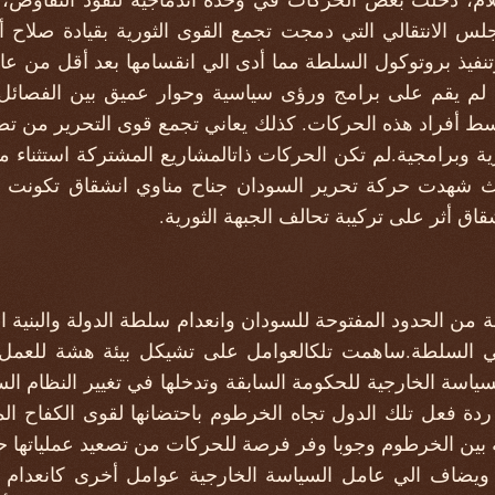
لس الانتقالي التي دمجت تجمع القوى الثورية بقيادة صلاح أ
تنفيذ بروتوكول السلطة مما أدى الي انقسامها بعد أقل من عام
نه لم يقم على برامج ورؤى سياسية وحوار عميق بين الفصائل،
وسط أفراد هذه الحركات. كذلك يعاني تجمع قوى التحرير من تصد
وبرامجية.لم تكن الحركات ذاتالمشاريع المشتركة استثناء م
يث شهدت حركة تحرير السودان جناح مناوي انشقاق تكونت 
نشقاق أثر على تركيبة تحالف الجبهة الثورية.
من الحدود المفتوحة للسودان وانعدام سلطة الدولة والبنية ال
لي السلطة.ساهمت تلكالعوامل على تشيكل بيئة هشة للعمل
اسة الخارجية للحكومة السابقة وتدخلها في تغيير النظام الس
دة فعل تلك الدول تجاه الخرطوم باحتضانها لقوى الكفاح ال
 بين الخرطوم وجوبا وفر فرصة للحركات من تصعيد عملياتها ح
فان في العام ٢٠١٢ . ويضاف الي عامل السياسة الخارجية عوامل أخرى كان