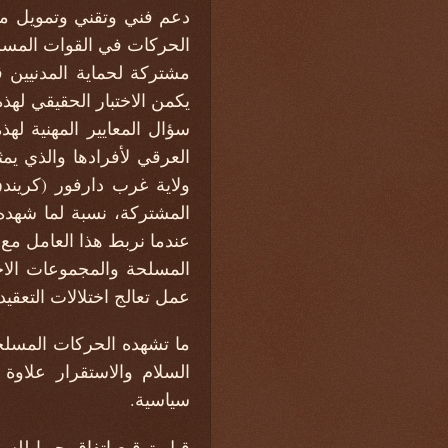
الحركات في القوات المسل
يكمن الاختبار الحقيقي له
سؤال المعايير المهنية له
العرقي لأفرادها والذي ي
ولاية غرب دارفور (كريندق
المشتركة، نسبة لما شهده
عندما نربط هذا العامل مع 
المسلحة والمجموعات الاج
عمل تعالج اختلالات التعقيد
ما تشهده الحركات المسلح
السلام والاستقرار علاو
سياسية.
قبل توقيع اتفاق جوبا لل