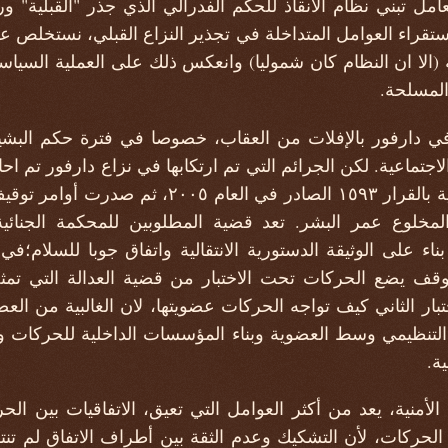
امل تبني نظام الانقاذ للحكم الفدرالي الذي جذر "القبلية" و
استقراء العوامل المتداخلة في تجذير النزاع القبلي، نستخلص 
 (الا ان النظام كان شموليا) وانعكس ذلك على العملية السياس
المسلحة.
في دارفور بالإفلات من العقاب، خصوصا في فترة حكم البشير،
لاجتماعية. لكن الجرائم التي تم ارتكابها في نزاع دارفور تم ا
الي محكمة الجنايات الدولية بالقرار ١٥٩٣ الصادر ف
مخلوع عمر البشر. تعد قضية المطلوبين للمحكمة الجنائية
اء على الوثيقة الدستورية الانتقالية واتفاق جوبا للسلام؛ف
موقف يضع الحركات تحت الاختبار من قضية العدالة التي تم
بار الثاني كيف تواجه الحركات عضويتها، لان الغالبية من الع
لتنظيمي وسط العضوية وبناء المؤسسات الداخلية للحركات وإي
ة.
ات الأمنية، يعد من أكثر العوامل التي تعيق، الاتفاقيات بين 
ركات، لأن التشكيك وعدم الثقة بين أطراف الاتفاق لم تنتف