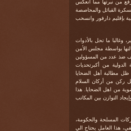
رفع من نبرتها مما انعكس
عسكرة القبائل والمحاصصة
ية بإقليم دارفور وانسحب
 وغالبا ما تحل بالأدوات
حالتها بواسطة مجلس الأمن
ي العام ٢٠٠٥، ثم صدرت أوامر توقيف ضذ عدد من المسؤولين
 الدولية من أكبرتحديات
ي ظل مطالبة أهل الضحايا
ثل ركن من أركان السلام
ضوية من اهل الضحايا. هذا
جاد التوازن بين المكاتب
الحركات المسلحة والحكومة،
ي، هذا العامل يحتاج الي