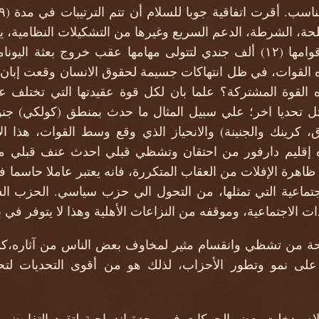
حة، الشرطة، الدعم السريع وغيرها من التشكيلات النظامية، 
ذه القوات، في ظل انتهاكات جسيمة لحقوق الانسان وقعت إبان ا
ذه القوة المشتركة؟ علما بان لكل قوة عقيدتها التي تختلف عن
مثل تحديا اخر؛ علي سبيل المثال ما حدث بمنطق (كولكي) ج
، كرينك والجنينة) والانحياز الذي وقع وسط القوات، هذا ا
 إقليم دارفور من احتقان وتشظي قبلي احدث عنف قبلي مت
ظاهرة الإفلات من العقاب المتكررة، فانه يعتبر عاملا حاسما
تماعية التي تمثلها، من التحول الي حزب سياسي. الحزب 
ات الاجتماعية، وموقفه من النزاعات الأهلية وهذا لا يتوفر في 
ة من تشظي وانقسام مثير لمخاوف بعض الناس من آثاره،كما 
ة على نمو وتطور الأحزاب، لذلك هو من أقوى التحديات لت
سلام، دخلت بعض الحركات في وحدة اندماجية لتقود التفاوض