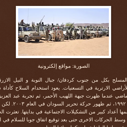
الصورة: مواقع إلكترونية
لمسلح بكل من جنوب كردفان/ جبال النوبة و النيل الازرق
أراضي الارترية في التسعنيات. يعود استخدام السلاح كأداة س
ضي عندما ظهرت جبهة اللهيب الأحمر، ثم تجربة عبد العزيز 
لتحرير السودان في ال
ها أعداد كبير من التشكيلات الاجتماعية في بدايتها. تعثرت ا