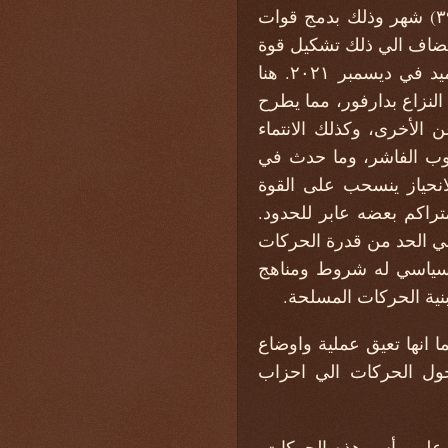
دعم فني وتقني وتمويل مناسب. أقرت اتفاقية جوبا للسلام أن تتم الترتيبات في مدة (٣٩) شهر وذلك بدمج قوات
يضاف الي ذلك تشكيل قوة
مشتركة لحماية المدنيين قوامها (١٢) ألف جندي لتتولى مهامها عقب خروج بعثة اليوناميد في ديسمبر ٢٠٢١. هنا
لنزاع بدارفور، مما يطرح
 الأخرى، وكذلك الانتماء
نوب الفاشر، وما حدث في
لانحياز ينسحب على القوة
راكم بعضه عابر للحدود.
 في الحد من قدرة الحركات
السياسي له شروط ومناهج
بنية الحركات المسلحة.
انها تعيق عملية واوضاع
حول الحركات الي احزاب
، على رأس هذه الحركات،