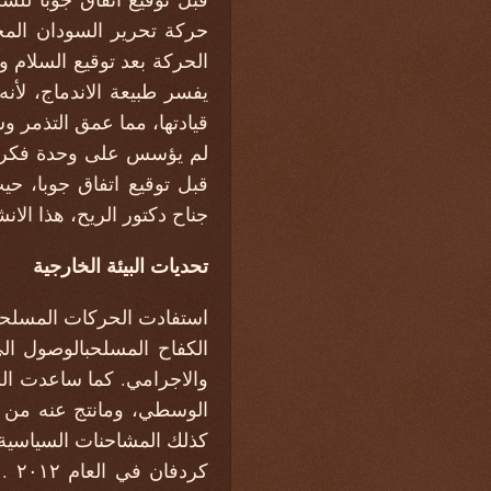
حركة تحرير السودان المج
الحركة بعد توقيع السلام و
يفسر طبيعة الاندماج، لأ
قيادتها، مما عمق التذمر 
لم يؤسس على وحدة فكرية 
قبل توقيع اتفاق جوبا، ح
جناح دكتور الريح، هذا الا
تحديات البيئة الخارجية
استفادت الحركات المسلحة 
الكفاح المسلحبالوصول ا
والاجرامي. كما ساعدت السي
الوسطي، ومانتج عنه من ر
كذلك المشاحنات السياسية
كرد