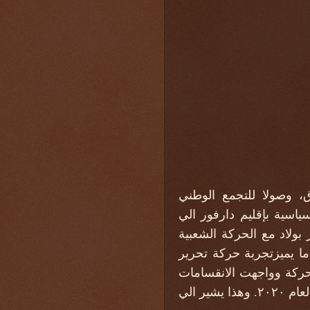
، وصولا للتجمع الوطني
ياسية بإقليم دارفور الي
بولاد مع الحركة الشعبية
عام ١٩٩٢، ثم ظهور حركة تحرير السودان في العام ٢٠٠٣. لكن ما يميزتجربة حركة تحرير
لحركة وواجهت الانقسامات
في مراحل مبكرة وتواصل وسط الحركات الاخرى حتى بعد توقيع اتفاق جوبا للسلام في العام ٢٠٢٠. وهذا يشير الي