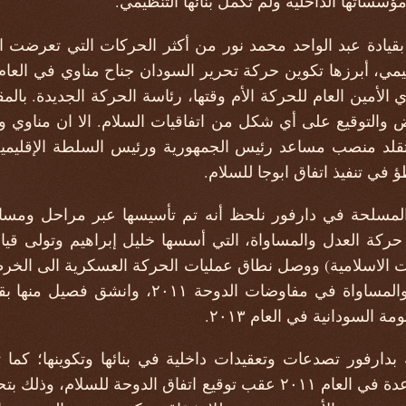
ساتها الداخلية ولم تكمل بنائها التنظيمي.
قيادة عبد الواحد محمد نور من أكثر الحركات التي تعرضت ا
الأمين العام للحركة الأم وقتها، رئاسة الحركة الجديدة. بالم
وض والتوقيع على أي شكل من اتفاقيات السلام. الا ان مناوي 
ير في العام ٢٠٠٦، وتقلد منصب مساعد رئيس الجمهورية ورئيس السلطة الإ
 في تنفيذ اتفاق ابوجا للسلام.
المسلحة في دارفور نلحظ أنه تم تأسيسها عبر مراحل ومسار
كة العدل والمساواة، التي أسسها خليل إبراهيم وتولى قيادت
ما انخرطت حركة العدل والمساواة في مفاوضات الد
 السودانية في العام ٢٠١٣.
ارفور تصدعات وتعقيدات داخلية في بنائها وتكوينها؛ كم
والمسار القبلي لاختبارات عدة في العام ٢٠١١ عقب توقيع اتفاق الدوحة 