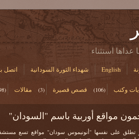
ر
 عداها استثناء
ة
English
شهداء الثورة السودانية
اتصل بن
يات وكتب
قصص قصيرة
مقالات
98)
(3)
(106)
(19)
ون مواقع أوربية باسم "السودان"
تطلق على نفسها "أنونيموس سودان" مواقع تسع مستشفي