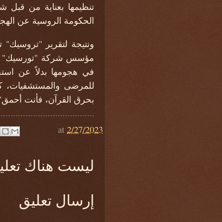
تنظيمها بعناية من قبل ش
الحكومة الروسية عن الهج
ونتيجة لتقرير "تروسيك" 
مؤسس شركة "تورسيك" مار
في هجومها بدلاً عن استخد
للمرضى والمستشفيات، كتب
بحرق القرآن، فأنت أحمق"
at
2/27/2023
ليست هناك تعلي
إرسال تعليق