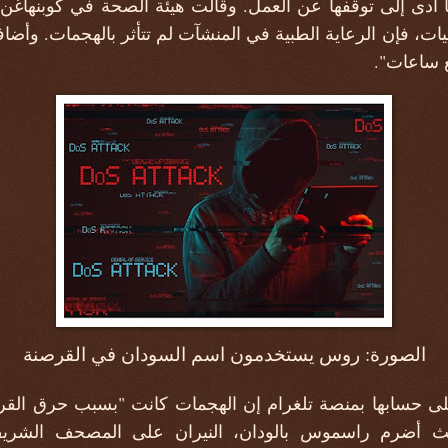
ا أدى إلى توقفها عن العمل. وقالت هيئة الصحة في كوبنهاغن 
، فإن الرعاية الطبية في المنشآت لم تتأثر بالهجمات. وأضافت
ع ساعات".
الصورة: روس يستخدمون اسم السودان في القرصنة
ى حسابها بمنصة تلغرام إن الهجمات كانت "بسبب حرق القرآ
أضرم راسموس بالودان، النيران على المصحف الشريف أ