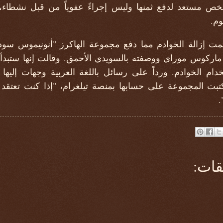
خص مستعد لدفع ثمنها وليس إجراءً عفوياً من قبل نشطاء
وم.
تمت إزالة الخوادم مما دفع مجموعة الهاكرز "أنونيموس سو
كوس موراي ووصفته بالسويدي الأحمق. وقالت إنها ستبدأ 
ام الخوادم. ورداً على رسائل باللغة العربية وجهات إليها 
ت المجموعة على حسابها بمنصة تيلغرام، "إذا كنت تعتقد 
.
قات: