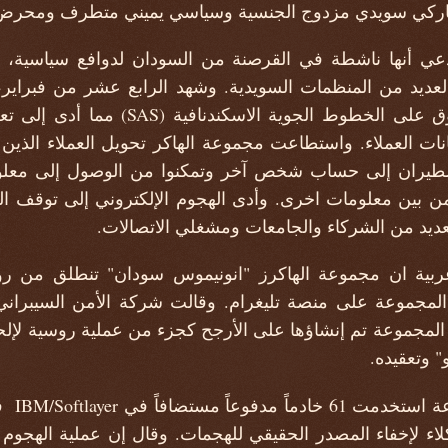
ركي سويدي مزدوج الجنسية وسياسي يميني متطرف ومحرض 
دعي أنها ناشطة في القرصنة من السودان لدوافع سياسية، 
 العديد من المنظمات السويدية. وشهد الرابع عشر من فبراير
هجوماً إلكترونياً غير مسبوق على الخطوط ال
ات العملاء. واستطاعت مجموعة الهاكر تحويل العملاء الذين 
لطيران إلى حساب شخص آخر وتمكنوا من الوصول إلى معلوم
 بين معلومات اخرى. وأدى الهجوم الإلكتروني إلى توقف الت
لعديد من الشركاء والجامعات ومشغلي الاتصالات.
غربية ان مجموعة الهاكرز "انونيموس سودان" تنطلق من ر
لمجموعة على منصة تليغرام. وقالت شركة الأمن السيبراني
 المجموعة تم إنشاؤها على الأرجح كجزء من عملية روسية لإلح
" وتعقيده.
واوضح ال
لاء لإخفاء المصدر الحقيقي للهجمات. وقال إن عملية الهجو