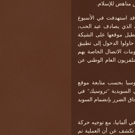
مناهض للإسلام.
قد استهدفت في الأسبوع
، الذي يصادف عيد الحب،
جوية الاسكندنافية (SAS) مما أدى إلى تعطيل موقعها على الشيكة
حاولوا الدخول إلى تطبيق
ات الاتصال الخاصة بهم
لفزيون العام الوطني عن
وسيا بحسب متابعة موقع
 السويدية "تروسيك" في
اق الضرر بإنضمام السويد
تقرير أن المجموعة استخدمت 61 خادماً مدفوعاً مستضافاً في IBM/Softlayer في ألمانيا، مع توجيه حركة
م تكشف عن أن العملية تم