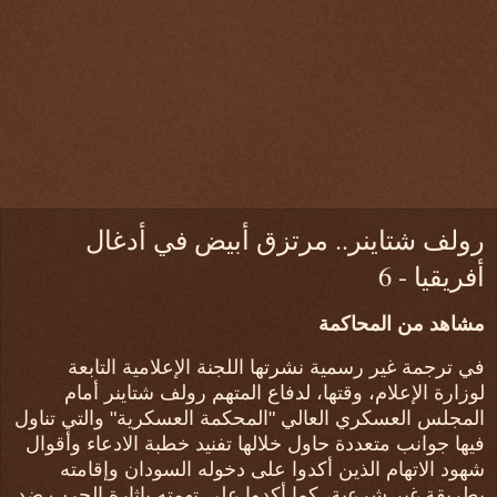
رولف شتاينر.. مرتزق أبيض في أدغال
أفريقيا - 6
مشاهد من المحاكمة
في ترجمة غير رسمية نشرتها اللجنة الإعلامية التابعة
لوزارة الإعلام، وقتها، لدفاع المتهم رولف شتاينر أمام
المجلس العسكري العالي "المحكمة العسكرية" والتي تناول
فيها جوانب متعددة حاول خلالها تفنيد خطبة الادعاء وأقوال
شهود الاتهام الذين أكدوا على دخوله السودان وإقامته
بطريقة غير شرعية، كما أكدوا على تهمته بإثارة الحرب ضد