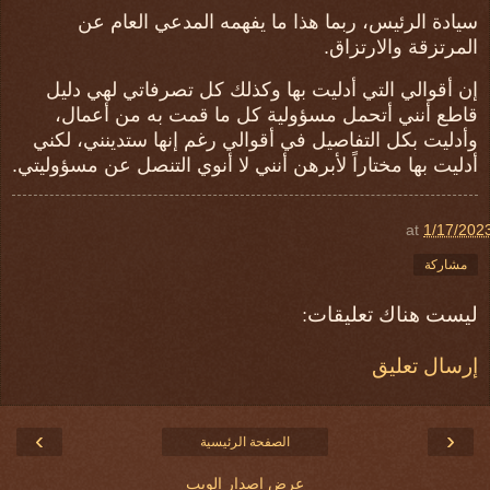
سيادة الرئيس، ربما هذا ما يفهمه المدعي العام عن
المرتزقة والارتزاق.
إن أقوالي التي أدليت بها وكذلك كل تصرفاتي لهي دليل
قاطع أنني أتحمل مسؤولية كل ما قمت به من أعمال،
وأدليت بكل التفاصيل في أقوالي رغم إنها ستدينني، لكني
أدليت بها مختاراً لأبرهن أنني لا أنوي التنصل عن مسؤوليتي.
at
1/17/202
مشاركة
ليست هناك تعليقات:
إرسال تعليق
›
‹
الصفحة الرئيسية
عرض إصدار الويب