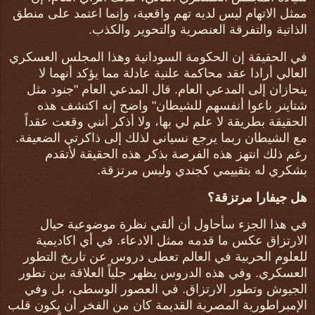
ممثل الاتهام ليس لديه تهم واقعية، وإنما اعتمد على منطق
الذاتية والتفرقة العنصرية والتحوير والكذب.
في الحقيقة إن الحكومة السودانية وهذا المجلس العسكري
العالي أرادا عقد محاكمة علنية عادلة مما يؤكد أنهما لا
ينحازان إلى المدعي العام. قال المدعي العام "جنود مثل
شتاينر باعوا أنفسهم للشيطان" واضح إنه اكتشف هذه
الحقيقة بطريقة لا علم لي بها، ولا أذكر أنني وقعت عقداً
مع الشيطان ربما يرجع نسياني لذلك إلى ذاكرتي الضعيفة.
رغم ذلك انتهز هذه الفرصة بذكر هذه الحقيقة لأتقدم
بشكري له بتقييمي كجندي وليس مرتزقة.
هل جيفارا مرتزقة؟
في هذا الجزء سأحاول أن ألقي نظرة موضوعية حيال
الارتزاق عكس ما قدمه ممثل الادعاء. في أي اكاديمية
للعلوم الحربية في العالم تعطى دروس عن تاريخ التطور
العسكري. وفي هذه الدروس يظهر جلياً العلاقة بين تطور
الجيوش وتطور الارتزاق. في العصور الوسطى، بل وفي
الإمبراطورية المصرية القديمة كان من الفخر أن يكون قلب