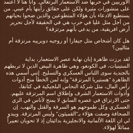
الأوربيين في حربها ضد الاستعمار البرتغالي. وانا هنا لا أعتمد
على منشورات مثيرة ولكن على حقائق رأيتها بأم عيني. من
يستطيع الادعاء بأن هؤلاء المتطوعين والذين ضحوا بحياتهم
من أجل مثل عليا في حرب هي في الحقيقة لأجل تحرير
أرض افريقية، من يدعي بأنهم مرتزقة؟
هل كان أشخاص مثل جيفارا أو روجيه دوبرييه مرتزقة أم
مثاليين؟
لقد برزت ظاهرة إبان نهاية عصر الاستعمار، بداية
الستينيات، في الكونغو، وهي ظاهرة البيض الذين لا تربطهم
بالجندية سوى اللباس العسكري والتسليح. إنني أسمي هذه
الظاهرة "هستيريا المرتزقة" وإنه لمن الخطأ منح أدوات
رأس المال، مثل شركة النحاس البلجيكية في كتانقا،
وأدوات الاستعمار الشرف وإطلاق اسم المرتزقة عليهم.
حتى الارتزاق في عصره السابق لا يمنح لأناس في الزي
العسكري وكل طموحهم هو السرقة والقتل والنهب. إن
الصحافة وصفت هؤلاء بـ"القميئون" وليس المرتزقة. ويبدو
لي ان اللغة الألمانية والانجليزية بدائيتان إذ لا تحويان تعبيراً
مماثلاً لهؤلاء.