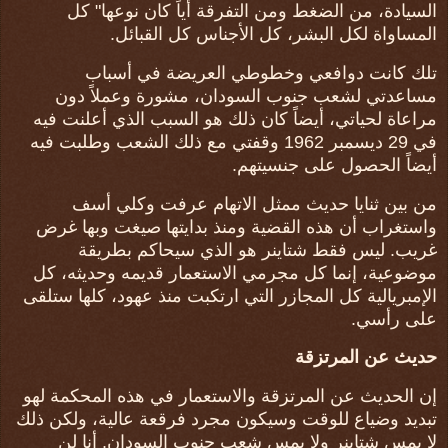
السيادة، من الضغط ومن التفرقة أياً كان نوعها" كل
المساواة لكل البشر، كل الأجناس كل القبائل.
تلك كانت دوافعي وخطوطي العريضة في أسباب
مساعدتي لشعب جنوب السودان، مشورة وعملاً دون
مراعاة لحياتي، أيضاً كان ذلك هو السبب الذي أعلنت فيه
في 29 ديسمبر 1962 وقفتي مع ذلك الشعب وطلبت فيه
أيضاً الحصول على جنسيتهم.
من بين ثنايا حديث ممثل الاتهام عرفت وكلي أسف
واستغراب أن هذه القضية ومنذ بدايتها صيغت وبها غرض
غريب. ليس فقط شتاينر هو الذي سيحاكم بطريقة
موضوعية، إنما كل مجرمي الاستعمار قديمه وحديثه، كل
الإمبريالية كل المجازر التي ارتكبت منذ عهود، كلها ستلقى
على رأسي.
حديث عن المرتزقة
إن الحديث عن المرتزقة والاستعمار في هذه المحكمة لهو
تبديد وضياع للوقت وسيكون مجرد فرقعة عالية، ولكن ذلك
لا يمس شتاينر ولا يمس شعب جنوب السودان. أنا لن