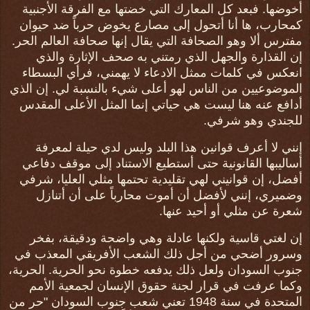
أخوضها. فبعد كل المعارك التي خضتها مع الفرقة الأجنبية
كمحارب، ها أنا أتحول إلى مصارع يخوض حرباً ضد حيوان
مفترس ألا وهو الصحافة التي يقال إنها صحافة العالم الحر.
إن القذارة والجهل الذي رمتني به صحف الإثارة والذي
انعكس في كلمات ممثل الادعاء لا يهمني، فرأي البسطاء
الموضوعيين من الناس لهو أعلى شيء بالنسبة لي. إن الذي
أدافع عنه هنا ليست هي حياتي إنما المثل الأعلى المقدس
للجندي وهو شرفي.
إنني لا أعرف قوانين هذا البلد وليس لدي حيلة لمعرفة
أساليبها القانونية حتى أستطيع الاستناد إلى موقف دفاعي
أفضل، إن قوانيني لهي تقليدية تحتمها مثلي العليا، شرفي
وضميري، إنني لأفضل أن أموت محارباً على أن أتنازل
شعرة عن مثلي أو أحيد عنها.
إن لغتي قاسية ولكنها عادلة وهي واضحة ودقيقة، بفخر
وسرور أضحي من أجل ذلك الشعب الأفريقي المعذب في
جنوب السودان ولعل ذلك يدفعه خطوة نحو الحرية. الحرية،
وكما عرفت في قرار لجنة حقوق الإنسان لجمعية الأمم
المتحدة في سنة 1948 تعني شعب جنوب السودان "حر من