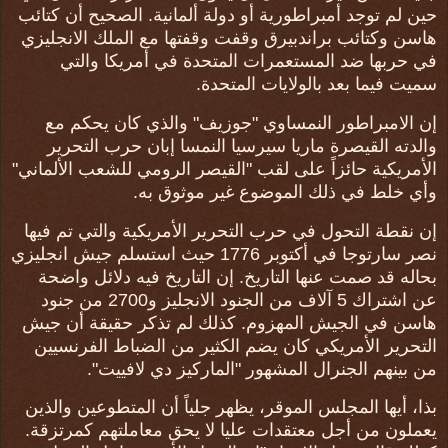
حين لم توجد أمبراطورية أو دولة ألمانية. الصحيح أن كتائب
هاسن وكتائب براندبيرق وقفت وقفتها مع الملك الانجليزي
في حربها ضد المستعمرات المتحدة في أمريكا والتي
سميت فيما بعد بالولايات المتحدة.
إن الامبراطور النمساوي "جوزيف" والذي كان يحكم مع
والدته القيصرة ماريا سيرسيا النمسا إبان حرب التحرير
الأمريكية حائزاً على لقب "القيصر الرومي للشعب الألماني"
وأي خلط في ذلك الموضوع غير موثوق به.
إن نقطة التحول في حرب التحرير الأمريكية والتي تم فيها
نصر سارتوجا في أكتوبر 1776 حيث استسلم جيش انجليزي
بحاله قد صمت عنها التاريخ. إن التاريخ فيه دلائل واضحة
عن اشتراك 5 آلاف من الجنود الانجليز و2700 من جنود
هاسن في الجيش المهزوم. كذلك لم تذكر حقيقة أن جيش
التحرير الأمريكي كان يضم الكثير من الضباط الفرنسيين
من بينهم الجنرال المشهور "الماركيز دي لافييت".
بذا، أيها المجلس الموقر، يظهر جلياً أن المتطوعين والذين
يعملون من أجل معتقدات عليا لا يحق معاملتهم كمرتزقة.