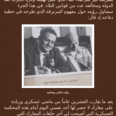
الدولة ومخالفة عدد من قوانين البلاد. في هذا الجزء
سنتناول رؤيته حول مفهوم المرتزقة الذي طرحه في خطبة
دفاعه إذ قال:
رولف شتاينر ومحاميه
بعد ما يقارب العشرين عاماً من ماضي عسكري وزيادة
على معارك لا حصر لها أجد نفسي اليوم أمام هذه المحكمة
العسكرية التي أصبحت لي آخر حلقات المعارك التي