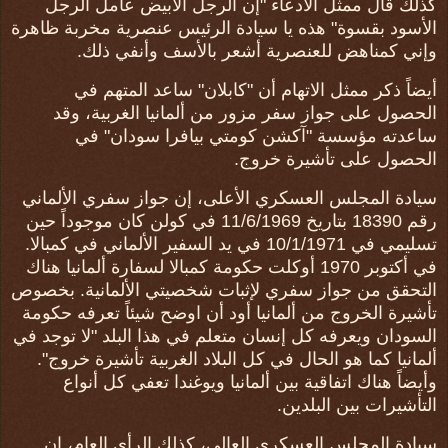
كذلك قال ممثل الادعاء "إن الرجل الأبيض عامل الرجل
الأسود بقسوة" هذه يا سيادة الرئيس عنصرية مخربة ظاهرة
وإني كمناهض للعنصرية أشعر بالأسف وأنفي ذلك.
أيضاً ذكر ممثل الاتهام أن "كابلان" ساعد المتهم في
الحصول على جواز سفر مزور من ألمانيا الغربية، وقد
ساعدته مؤسسة "آكشن كومتي بيافرا سودان" في
الحصول على تأشيرة خروج.
سيادة المجلس العسكري الأعلى، إن جواز سفري الألماني
رقم 18390 بتاريخ 11/6/1969 في كولن كان موجوداً حين
تسليمي في 10/1/1971 في يد السفير الألماني في كمبالا.
في أكتوبر 1970 أوكلت حكومة كمبالا لسفارة ألمانيا هناك
التحقق من جواز سفري لإثبات شخصيتي الألمانية. بخصوص
تأشيرة الخروج من ألمانيا أود أن اوضح شيئاً تعرفه حكومة
السودان ويعرفه كل إنسان متعلم في هذا البلد "لا توجد في
ألمانيا كما هو الحال في كل البلاد الغربية تأشيرة خروج".
وأيضاً هناك اتفاقية بين ألمانيا ويوغندا تعفي كل أنواع
التأشيرات بين البلدين.
سيادة المجلس العسكري العالي، كذلك الرأي العام، إن