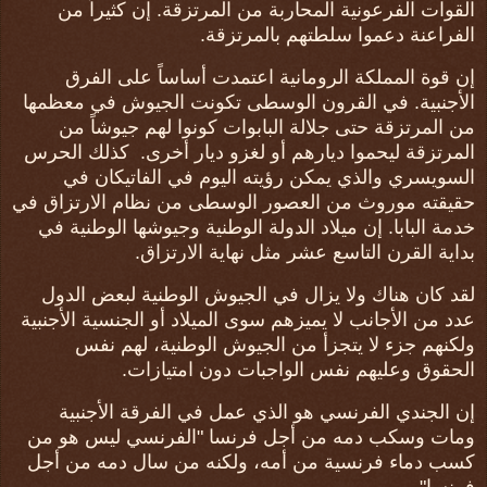
القوات الفرعونية المحاربة من المرتزقة. إن كثيراً من
الفراعنة دعموا سلطتهم بالمرتزقة.
إن قوة المملكة الرومانية اعتمدت أساساً على الفرق
الأجنبية. في القرون الوسطى تكونت الجيوش في معظمها
من المرتزقة حتى جلالة البابوات كونوا لهم جيوشاً من
المرتزقة ليحموا ديارهم أو لغزو ديار أخرى. كذلك الحرس
السويسري والذي يمكن رؤيته اليوم في الفاتيكان في
حقيقته موروث من العصور الوسطى من نظام الارتزاق في
خدمة البابا. إن ميلاد الدولة الوطنية وجيوشها الوطنية في
بداية القرن التاسع عشر مثل نهاية الارتزاق.
لقد كان هناك ولا يزال في الجيوش الوطنية لبعض الدول
عدد من الأجانب لا يميزهم سوى الميلاد أو الجنسية الأجنبية
ولكنهم جزء لا يتجزأ من الجيوش الوطنية، لهم نفس
الحقوق وعليهم نفس الواجبات دون امتيازات.
إن الجندي الفرنسي هو الذي عمل في الفرقة الأجنبية
ومات وسكب دمه من أجل فرنسا "الفرنسي ليس هو من
كسب دماء فرنسية من أمه، ولكنه من سال دمه من أجل
فرنسا".