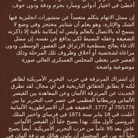
أخطئ في اختيار أدواتي وسأرد بحزم ودقة ودون خوف.
إن ممثل الاتهام يتكلم متعمداً عن منشورات انجليزية فيها
الشك والإثارة، وهو يعلم أن شتاينر محتجز وفي وضع لا
يسمح له بالاتصال بالعالم وليس له إمكانية باقية إلا ذاكرته
الضعيفة وعقله البسيط لكي يدافع عن نفسه. إن ممثل
الادعاء يعالج بسطحية الارتزاق في العصور الوسطى ودون
مراعاة لشخصية أو أخلاق وظروف تلك المرحلة وذلك
العصر حتى يعطي المجلس العسكري العالي صورة
موضوعية واضحة.
إن اشتراك المرتزقة في حرب التحرير الأمريكية لظاهر
لكنه لا يطابق الحقائق التاريخية في أي مجال. لقد تطرق
الحديث عن المرتزقة الألمان وعن المعاهدة بين القيصر
الألماني وبريطانيا العظمى في عصر حب التحرير ما بين
75/1776 أو 1777. الحقيقة هي أن الامبراطورية الألمانية
أعلنت في 18 يناير سنة 1871 في فرساي واختير الملك
البروسي كأول ملك. بهذا يصبح جلياً أن القيصر الألماني
عاش بعد 95 عاماً من حرب التحرير الأمريكية. أيضاً يصبح
جلياً أنه من غير المحتمل أن يكون هنالك مرتزقة ألمان في