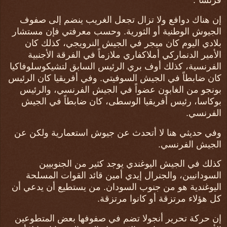
إن هناك دوافع ولا تزال تجعل الغريب ينضم إلى صفوف
الجيوش الوطنية أو الثورية. وحسب معرفتي فإن مستشار
بلادي اليوم كان ميجر في الجيش النرويجي، كذلك كان
الأمير الدنماركي أملاكفاري ملازماً في الفرقة الأجنبية
الفرنسية، كذلك أوف بري الرئيس السابق لتشيكوسلوفاكيا
كان ضابطاً في الجيش السوفيتي. وفي أفريقيا كان الرئيس
بونجو من الغابون عضواً في الجيش الفرنسي، والرئيس
بوكاسا، رئيس أفريقيا الوسطى، كان ضابطاً في الجيش
الفرنسي.
وفي حديثي هنا لا أتحدث عن جيوش استعمارية ولكن عن
الجيش الفرنسي.
كذلك في الجيش اليوغندي يوجد كثير من الجنوبيين
السودانيين، والجنرال إيدي أمين قائد القوات المسلحة
اليوغندية هو من جنوب السودان. من يستطيع أن يدعي أن
كل هؤلاء مرتزقة أو كانوا مرتزقة.
إن حركة تحرير أنجولا تضم في صفوفها بعض المتطوعين