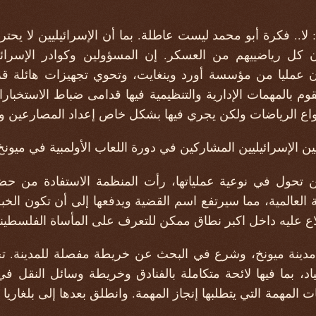
: لا.. فكرة أبو محمد ليست عاطلة. بما أن الإسرائيليين لا 
كل رياضييهم من العسكر. إن المسؤولين وكوادر الإسرائيلي
تون عمليا من مؤسسة أورد وينغايت، وتحوي تجهيزات هائلة ق
 بالمهمات الإدارية والتنظيمية فيها قدامى ضباط الاستخبار
واع الرياضات ولكن يجري فيها بشكل خاص إعداد المصارعين وأ
يين الإسرائيليين المشاركين في دورة اللعاب الأولمبية في ميون
ن تحول في نوعية عملياتها، رأت المنظمة الاستفادة من حضور
 العالمية، مما سيرتفع اسم القضية ويدفعها إلى أن تكون الخب
لاع عليه داخل اكبر نطاق ممكن للتعرف على المأساة الفلسطيني
ى مدينة ميونخ، وشرع في البحث عن خريطة مفصلة للمدينة.
اد، بما فيها لائحة متكاملة بالفنادق وخريطة وسائل النقل ف
 المهمة التي يتطلبها إنجاز المهمة. وانطلق بعدها إلى بلغاريا