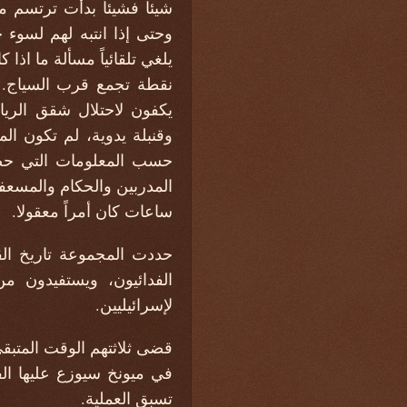
شيئا فشيئا بدأت ترتسم مع
وحتى إذا انتبه لهم لسوء
يلغي تلقائياً مسألة ما اذا
نقطة تجمع قرب السياج. 
وقنبلة يدوية، لم تكون ا
حسب المعلومات التي حصل
المدربين والحكام والمسعفي
ساعات كان أمراً معقولا.
الفدائيون، ويستفيدون من
لإسرائيليين.
قضى ثلاثتهم الوقت المتبقي
في ميونخ سيوزع عليها الف
تسبق العملية.