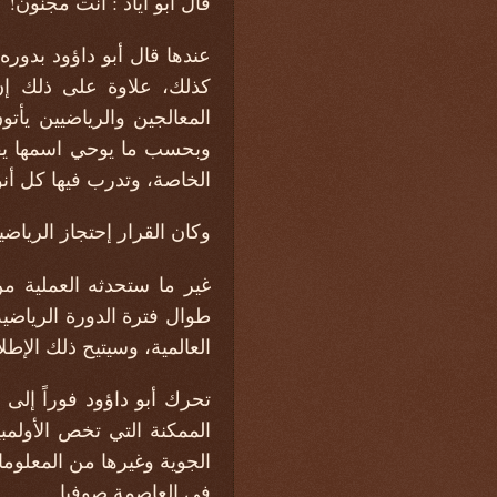
قال أبو اياد : أنت مجنون!
عندها قال أبو داؤود بدوره
كذلك، علاوة على ذلك إن 
المعالجين والرياضيين يأ
وبحسب ما يوحي اسمها يقوم
الخاصة، وتدرب فيها كل أن
وكان القرار إحتجاز الرياض
غير ما ستحدثه العملية م
طوال فترة الدورة الرياضية
العالمية، وسيتيح ذلك الإط
تحرك أبو داؤود فوراً إل
الممكنة التي تخص الأولمبي
الجوية وغيرها من المعلومات
في العاصمة صوفيا.