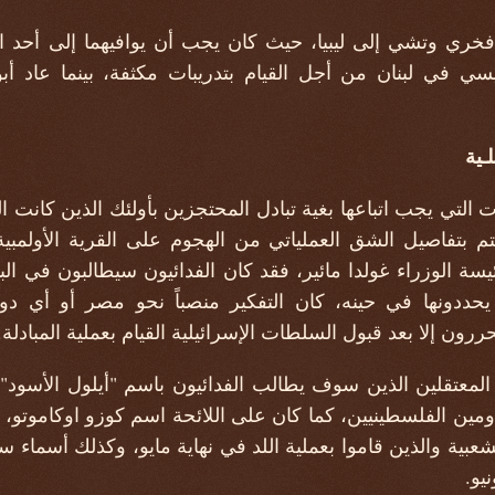
 كل من فخري وتشي إلى ليبيا، حيث كان يجب أن يوافيهما إلى أحد
يسي في لبنان من أجل القيام بتدريبات مكثفة، بينما عاد أب
لـية
ءات التي يجب اتباعها بغية تبادل المحتجزين بأولئك الذين كان
م بتفاصيل الشق العملياتي من الهجوم على القرية الأولمبية. 
يسة الوزراء غولدا مائير، فقد كان الفدائيون سيطالبون في الب
ددونها في حينه، كان التفكير منصباً نحو مصر أو أي دول
ررون إلا بعد قبول السلطات الإسرائيلية القيام بعملية المبادلة.
 المعتقلين الذين سوف يطالب الفدائيون باسم "أيلول الأسود"
مين الفلسطينيين، كما كان على اللائحة اسم كوزو اوكاموتو، الن
الشعبية والذين قاموا بعملية اللد في نهاية مايو، وكذلك أسماء 
يو.