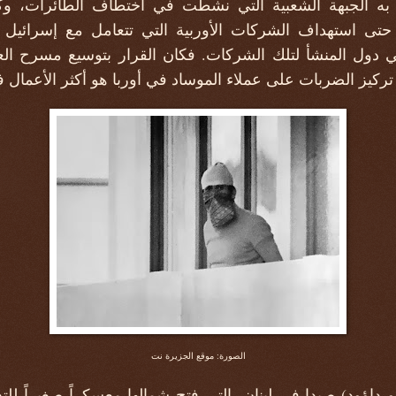
به الجبهة الشعبية التي نشطت في اختطاف الطائرات، وكذل
حتى استهداف الشركات الأوربية التي تتعامل مع إسرائيل 
ي دول المنشأ لتلك الشركات. فكان القرار بتوسيع مسرح العم
تركيز الضربات على عملاء الموساد في أوربا هو أكثر الأعمال فع
الصورة: موقع الجزيرة نت
 داؤود) صيدا في لبنان، التي فتح شمالها معسكراً صغيراً للتد