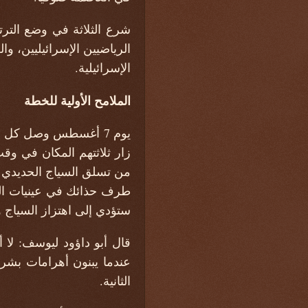
شرع الثلاثة في وضع الترتي
الرياضيين الإسرائيليين، 
الإسرائيلية.
الملامح الأولية للخطة
يوم 7 أغسطس وصل كل
زار ثلاثتهم المكان في وق
من تسلق السياج الحديدي ا
طرف حذائك في عينيات الش
ستؤدي إلى اهتزاز السياج 
قال أبو داؤود ليوسف: لا 
عندما يبنون أهرامات بشرية
الثانية.