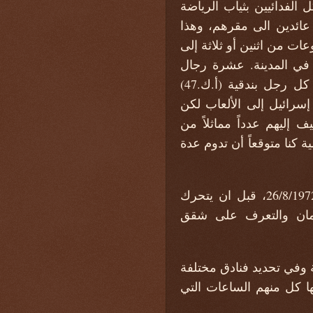
الفدائيين بثياب الرياضة
عائدين الى مقرهم، وهذا
عات من اثنين أو ثلاثة إلى
في المدينة. عشرة رجال
يكفون لاحتلال شقق الرياضيين الإسرائيليين الذين سيفاجئونهم خلال نومهم، وسيحمل كل رجل بندقية (أ.ك.47)
سرائيل إلى الألعاب لكن
ليهم عدداً مماثلاً من
 كنا متوقعاً أن تدوم عدة
حددت المجموعة تاريخ القيام بالعملية بعد عدة أيام من افتتاح الألعاب الرسمي في 26/8/1972، قبل ان يتحرك
لألمان والتعرف على شقق
ة وفي تحديد فنادق مختلفة
ها كل منهم الساعات التي