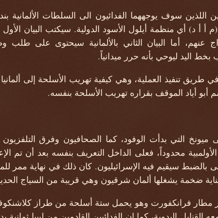
ن اللذين سوف يوجههما الفدائيون الى السلطات الألمانية بنداء
أ أ د) أي منظمة أيلول الأسود الدولية. سيكتب البيان الأول ب
ج عنهم، أما البيان الثاني بالألمانية سيحتوى على طل
خط اليد ليوحي بأنه حرر ميدانياً.
 طريق تنفيذ العملية، وهي كيفية تهريب الأسلحة إلى ألمانيا
سم أبو أياد الموقف بقراره تهريب الأسلحة بنفسه.
ؤود الى ميونخ التي بدأت الوفود، كما الصحافيون وفرق التلفزيون 
لأولمبية محدوداً، فعلى الداخل التعريف بنفسه بعد أن تم الإ
بنى بالضبط سيقيم فيه الإسرائيليون. كان ذلك في نهاية ممر ل
ا عبر مطار فرانكفورت وهو يحمل ستة أسلحة من طراز كلاشنك
القنابل اليدوية، كما إن الفدائيين القادمين من ليبيا ثمانية 