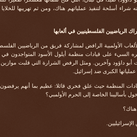
ه شراء أسلحة لتنفيذ عملياتهم هناك، ومن ثم تهريبها للخلايا 
اك الرياضيين الفلسطينيين في ألعابها
للألعاب الأولمبية الرافض لمشاركة فريق من الرياضيين الفلسطين
ه السيء على قيادات منظمة أيلول الأسود المتواجدون في 
ات أبو داؤود وآخرين. ومثل الرفض الشرارة التي قلبت موازين 
عملياتها الكبرى ضد إسرائيل.
قيادات المنظمة حيث علق فخري قائلا: عظيم بما أنهم يرفضون
خول بأساليبنا الخاصة إلى الحرم الأولمبي؟
 هناك؟
الإسرائيليين.