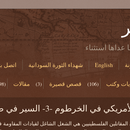
ر
 عداها استثناء
ة
English
شهداء الثورة السودانية
اتصل بن
يات وكتب
قصص قصيرة
مقالات
98)
(3)
(106)
(19)
 الخرطوم -3- السير في طريق الألغام
 المقاتلين الفلسطينيين هي الشغل الشاغل لقيادات المقاومة في 