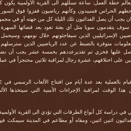
الم خطة العمل: ساعة تسللهم الى القرية الأولمبية يكون كل 
 حظهم الحراس فسيبدون وكأنهم رياضيون قفزوا فوق السور 
 كان يجب أن يصل الفدائيون تلك الليلة كل من جهته أو في مجمو
سوف يتقدمون سويا مثل أي بعثة تعود بعد قضائها السهرة 
لمعلومات متوفرة بالضبط عن عدد الرياضيين الذين سترسلهم إ
 عليها فخري تم تقديرعددهم بخمسة عشر يجب أن نضيف إ
ن على اختلافهم، عشرة رجال لمراقبة ثلاثين محتجزاً في عملية
 هذا الوقت لمراقبة الإجراءات الأمنية التي سيتخذها ا
 في دراسة كل أنواع الطرقات التي تؤدي الى القرية الأولمبي
دائيون اثنين اثنين، ومقاه أو مطاعم في المدينة سيمكث في