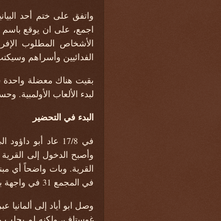
واتفق على ختم أحد البياني
اجمع، على ان يوقع باسم (م 
الأشخاص المطلوب الإفرا
الفدائيين وأسراهم وسيكتب ب
بقيت هناك معضلة واحدة في
لبدء الألعاب الأولمبية. وح
البدء في التحضير
في 17/8 عاد أبو دا
وأصبح الدخول إلى القرية ا
القرية. وبات واضحاً أي م
في المجمع 31 في واجهة بناية ضخمة يشغلها ألمان شرقيون وهي قريبة من السياج الحديدي.
وصل ابو أياد إلى ألماني
غوستاف، ولكنه لم يجلب معه 