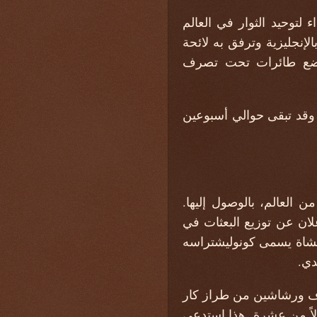
 لتوحيد الثوار في العالم
الإنجليزية وترفق به لائحة
ب وضع طائرات تحت تصرف
 وقد تبقى حوالي أسبوعين
من العالم، بالوصول إليها.
علان عن توزيع البعثات في
لمشاة يسمى كونوليشتراسه
وف ورشاشين من طراز كار
بدلاً من عشرة. هذا استدعى