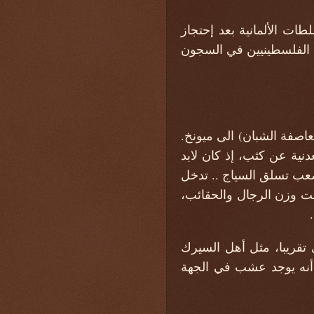
طات الألمانية بعد إحتجاز
ن الفلسطينيين في السجون
صفة الشبان) الى ميونخ.
نية عن كثب، إذ كان لابد
صعب تسلق السياج .. تدخل
ت وزن الرجال والحقائب،
 تقريبا، مثل أهل السيرك
ما أنه يوجد عشب في الجهة