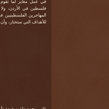
في عمل مغاير لما تقوم 
فلسطين في الأردن، ولا 
المهاجرين الفلسطينيين ف
للأهداف التي ستختار، وأن 
غادر محمد داؤود عودة (أبو