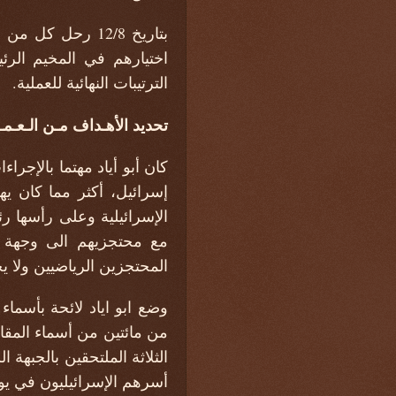
بتاريخ 12/8 رحل
اختيارهم في المخيم الرئ
الترتيبات النهائية للعملية.
تحديد الأهـداف مـن الـعـمـ
كان أبو أياد مهتما بالإجرا
إسرائيل، أكثر مما كان يهت
الإسرائيلية وعلى رأسها رئ
مع محتجزيهم الى وجهة يح
المحتجزين الرياضيين ولا يح
وضع ابو اياد لائحة بأسماء
من مائتين من أسماء المقاو
الثلاثة الملتحقين بالجبهة 
أسرهم الإسرائيليون في يون