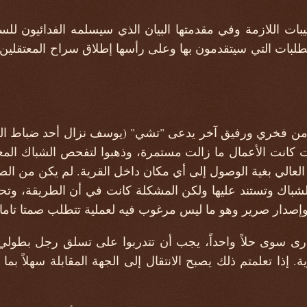
بات اللازمة وفي مقدمتها البيان الذي سيسلمه الفدائيون للسل
والطلبات التي سيتقدمون بها وعلى رأسها إطلاق سراح المعتقلي
 من فخري ورفيق آخر يدعى "تشي" (يوسف نزال أحد ضباط العا
ت كانت الأعمال ما زالت مستمرة، وذهبوا لتفحص الشباك المعد
لعالي بغية الوصول إلى أي مكان داخل القرية. لم يكن من ال
باك وتستند عليها ولكن المشكلة كانت في أن الطريقة، وتح
وإصدار صرير وهو ما ليس مرغوب فيه لعملية تتطلب صمتا تاما.
أرى سوى حلاً واحداً، يجب أن تتدربوا على تسلق رجل بطولي
. إذا تعلمتم ذلك يصبح الانتقال إلى الجهة المقابلة سهلاً ب