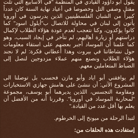
يقول أبو داؤود القيادي في المنظمة "في الأسابيع التي تلت
مقتل وصفي التل وخصوصا في أعياد نهاية السنة كان عدداً
كبيراً من الشبان الفلسطينيين الذين يدرسون في أوروبا
يأتون إلى لبنان في محاولة للاتصال ب"أيلول اسود" كما
كانوا يؤكدون، وكنا نتعجب لعدم عودة هؤلاء الطلاب لإكمال
دراستهم أو زيارة أهاليهم، لم نتأخر في إيجاد السبب، وهو
كما علمنا أن الموساد أجبر بعضهم على استقاء معلومات
حول نشاطاتنا في بيروت وهذا أعطاني فكرة: لم لا نجند
هؤلاء الطلاب ونصنع منهم عملاء مزدوجين لنصل إلى
الضباط المتعاملين معهم.
لم يوافقني أبو اياد وأبو مازن فحسب بل توصلنا الى
المشروع الآتي: أن ننشئ على هامش جهازي الاستخبارات
ومقاومة التجسس، اللذين يديرهما أبو يوسف، مجموعة
"لمحاربة الموساد في أوروبا". وقررنا أنه من الأفضل أن
يعلم بها أقل عدد من القيادة."
لتبدأ الرحلة من ميونخ إلى الخرطوم.
إستفادت هذه الحلقات من: