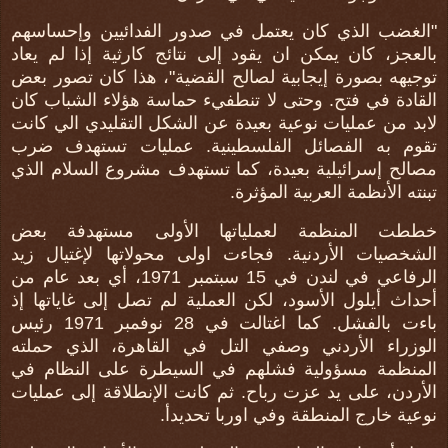
"الغضب الذي كان يعتمل في صدور الفدائيين وإحساسهم
بالعجز، كان يمكن ان يقود إلى نتائج كارثية إذا لم يعاد
توجيهه بصورة إيجابية لصالح القضية"، هذا كان تصور بعض
القادة في فتح. وحتى لا تنطفيء حماسة هؤلاء الشباب كان
لابد من عمليات نوعية بعيدة عن الشكل التقليدي الي كانت
تقوم به الفصائل الفلسطينية. عمليات تستهدف ضرب
مصالح إسرائيلية بعيدة، كما تستهدف مشروع السلام الذي
تبنته الأنظمة العربية المؤثرة.
خططت المنظمة لعملياتها الأولى مستهدفة بعض
الشخصيات الأردنية. فجاءت اولى محولاتها لإغتيال زيد
الرفاعي في لندن في 15 سبتمبر 1971، أي بعد عام من
أحداث أيلول الأسود، لكن العملية لم تصل إلى غاياتها إذ
باءت بالفشل. كما اغتالت في 28 نوفمبر 1971 رئيس
الوزراء الأردني وصفي التل في القاهرة، الذي حملته
المنظمة مسؤولية فشلهم في السيطرة على النظام في
الأردن، على يد عزت رباح. ثم كانت الإنطلاقة إلى عمليات
نوعية خارج المنطقة وفي اوربا تحديدأ.