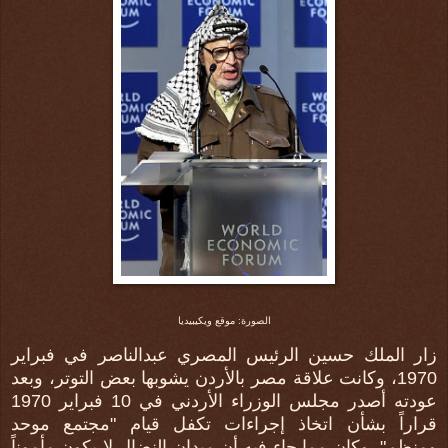
الصورة: موقع ويكيبيديا
زار الملك حسين الرئيس المصري عبدالناصر في فبراير
1970، وكانت علاقة مصر بالأردن يشوبها بعض التوتر، وبعد
عودته أصدر مجلس الوزراء الأردني في 10 فبراير 1970
قراراً بشأن اتخاذ إجراءات تكفل قيام "مجتمع موحد
ومنظم"، وكان مما جاء فيه أن ميدان النضال لا يكون مأموناً