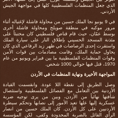
الذي جعل المنظمات الفلسطينية كلها في مواجهة الجيش
الأردني.
في 9 يونيو نجا الملك حسين من محاولة فاشلة لإغتياله أثناء
مرور موكبه في منطقة صويلح ومحاولة فاشلة أخرى
بوسط عمّان، حيث قام قناص فلسطيني كان مختبئاً على
مئذنة المسجد الحسيني بإطلاق النار على سيارة الملك
واستقرت إحدى الرصاصات في ظهر زيد الرفاعي الذي كان
يحاول حماية الملك، وقامت مصادمات بين قوات الأمن
وقوات المنظمات الفلسطينية ما بين فبراير ويونيو من عام
1970، قتل فيها حوالي 1000 شخص.
المواجهة الأخيرة ونهاية المنظمات في الأردن
وصل الطريق إلى نقطة اللا عودة. وانقسمت القيادة
الأردنية بين التعامل مع الفصائل الفلسطينية واستئصال
شأفتها نهائياً من الأردن، وبين من يرى توجيه ضربة
عسكرية إليها علها تعيد الأمور إلى نصابها وتحكم سيطرة
الأردنيين على كل الأردن. كان الملك حسين من انصار
الرأي القائل بالضربة المحدودة وكفى، لكن المؤسسة