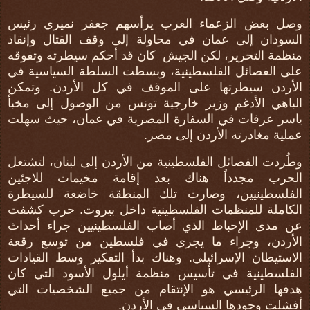
وصل بعض الزعماء العرب يرأسهم جعفر نميري رئيس
السودان إلى عمان في محاولة إلى وقف القتال وإنقاذ
منظمة التحرير، لكن الجيش كان قد أحكم سيطرته وتفوقه
على الفصائل الفلسطينية، وبسطت السلطة السياسية في
الأردن سيطرتها على الموقف في كل الأردن. وتمكن
الباهي الأدغم وزير خارجية تونس من الوصول إلى مخبأ
ياسر عرفات في السفارة المصرية في عمان، حيث سهلت
عملية مغادرته الأردن إلى مصر.
وطُردت الفصائل الفلسطينية من الأردن إلى لبنان، لتشتعل
الحرب مجدداً هناك بعد إقامة مخيمات للاجئين
الفلسطينيين، وصارت تلك المنطقة خاضعة للسيطرة
الكاملة للمنظمات الفلسطينية داخل بيروت. حرب كشفت
عن مدى الإحباط الذي أصاب الفلسطينيين جراء أحداث
الأردن، وجراء ما يجري في فلسطين من توسع رقعة
الاستيطان الإسرائيلي. وهناك بدأ التفكير وسط القيادات
الفلسطينية في تأسيس منظمة أيلول الأسود التي كان
هدفها الرئيسي هو الإنتقام من جميع الشخصيات التي
أفشلت وجودها السياسي في الأردن.