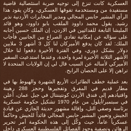
العسكرية كانت تنزع إلى توجيه ضربة استئصالية قاضية
مستفيدة من ومستخدمة تفوقها العسكري، وكان يقود هذا
الرأي المشير حابس المجالي ومدير المخابرات الأردنية نذير
رشيد. يقول محمد داوود الملقب بابو داوود، وهو قائد
المليشا التابعة للفدائيين في الاردن، إن الملك حسين أجابه
على سؤاله عن إمكانية تفادي الصراع بين الجانبين فأجاب
الملك: لقد كان يدفع الأميركان لنا كل 3 أشهر 3 ملايين
دولار بشكل دوري، وفي الفترة الأخيرة دفعوا لنا خلال
الأشهر الثلاثة الأخيرة لمرة واحدة، وعندما استدعيت السفير
الأميركي لأساله عن السبب قال لي إن الولايات المتحدة لا
تراهن إلا على الحصان الرابح.
بعد عملية خطف الطائرات الأربع الشهيرة والهبوط بها في
مطار قديم في المفرق وتفجيرها وحجز 288 رهينة
واقتيادهم إلى فندق الأردن كونتيننتال في جبل عمان، أعلن
في سبتمبر/أيلول من عام 1970 تشكيل حكومة عسكرية
برئاسة وصفي التل، وإقالة مشهور حديثة الجازي عن قيادة
الجيش وتعيين المشير حابس المجالي قائداً للجيش وحاكماً
عسكرياً عاماً، حيث وكّل إلى هذه الحكومة أمر تحرير
الرهائن وتصفية وجود الفصائل الفلسطينية العسكري داخل