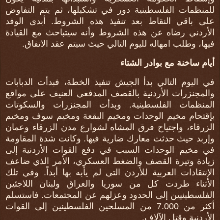
للمنظمات الفلسطينية دور في تشكيلها، ثم يتم التفاوض
على باقي النقاط بعد تنفيذ هذه الشروط. أبدى الوفد
الأردني رضاه عن هذه الشروط وأنه سيتباحث مع القيادة
فيها، وطلب امهاله لليوم التالي حيث سيتم عقد الاتفاق.
أيام ساخنة مع بوادر الشتاء
في اليوم التالي بدأ الجيش تنفيذ الخطة، فبدأت الدبابات
والمجنزرات الأردنية بالقصف المدفعي العنيف على مواقع
المنظمات الفلسطينية. وبدأت المجنزرات والسكوتات
بإقتحام مخيم الوحدات ومخيم البقعة ومخيم سوف ومخيم
الزرقاء، واجتياح فرق المشاه لشوارع مدن الزرقاء وعمان
وإربد حيث حدثت معارك ضارية فيها. وكانت شدة المقاومة
في مخيم الوحدات السبب في دفع القوات الأردنية إلى
زيادة وتيرة القصف والضغط العسكري، الأمر الذي ضاعف
الإنتقادات العربية للأردن التي لم يأبه بها أبداً. وفي تلك
الأثناء طردت كل من سوريا والعراق ولبنان اللاجئين
الفلسطينيين إلى الحدود وعزلهم عن المجتمعات. فاستسلم
أكثر من 7.000 من المسلحين الفلسطينين إلى القوات
الأردنية وقتل الآلاف.