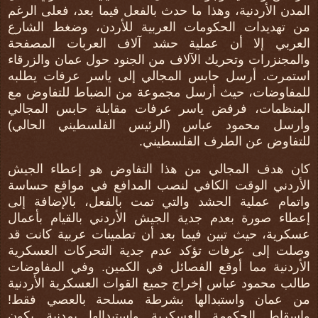
المدن الأردنية، وهذا ما حدث بالفعل فيما بعد، فعلى الرغم
من تهديدات الحكومات العربية للأردن، وضغط الشارع
العربي إلا أن عملية حشد آلاف العربات المصفحة
والمجنزرات وتحريك الآلاف من الجنود حول عمان والزرقاء
استمرت. أرسل حابس المجالي إلى ياسر عرفات يطلبه
للمفاوضات، حيث أرسل مجموعة من الضباط للتفاوض مع
المنظمات، فرفض ياسر عرفات مقابلة حابس المجالي
وأرسل محمود عباس (الرئيس الفلسطيني الحالي)
للتفاوض عن الطرف الفلسطيني.
كان هدف المجالي من هذا التفاوض هو إعطاء الجيش
الأردني الوقت الكافي لنصب المدافع في مواقع حساسة
واتمام عملية الحشد والتي تمت بالفعل، بالإضافة إلى
إعطاء صورة بعدم جدية الجيش الأردني بالقيام بأعمال
عسكرية، حيث تبين فيما بعد أن تطمينات عربية كانت قد
وصلت إلى عرفات تؤكد عدم جدية التحركات العسكرية
الأردنية مما أوقع الفصائل في الكمين. وفي المفاوضات
طالب محمود عباس إخراج جميع القوات العسكرية الأردنية
من عمان واستبدالها بشرطة مسلحة بالعصي فقط!
وإسقاط الحكومة العسكرية واستبدالها بمدنية يكون