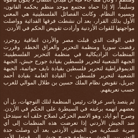
وسليماً، إلا إذا حماه مجتمع موحد منظم يحكمه القانون،
ويسيره النظام. وكانت الفصائل الفلسطينية هي المعني
الأول بذلك القرار، بعد أن نشطت فرقها الفدائية وواصلت
مواجهتها للقوات الأردنية وأرادت تقويض الحكم في الأردن.
ففي الوقت الذي قبلت مصر والأردن اتفاقية روجرز،
رفضت سوريا ومنظمة التحرير والعراق الخطة. وقررت
المنظمات الراديكالية في منظمة التحرير الفلسطينية:
الجبهة الشعبية لتحرير فلسطين بقيادة جورج حبش، الجبهة
الديموقراطية لتحرير فلسطين بقيادة نايف حواتمة، الجبهة
الشعبية لتحرير فلسطين - القيادة العامة بقيادة أحمد
جبريل، تقويض نظام الملك حسين بن طلال الموالي للغرب
حسب تعريفهم.
لم يتصد ياسر عرفات رئيس المنظمة لتلك التوجهات، بل أن
بعضهم اتهمه برغبته في السيطرة على الحكم في الأردن.
وصرح أبو اياد، وهو الاسم الحركي لصلاح خلف أنه سيتدخل
ضد الجيش الأردني إذا تعرضت هذه المنظمات إلى أي
ضربة عسكرية من الجيش الأردني بعد أن وصلت حدة
التوتر بين الجيش ومنظمة جورج حبش إلى قمتها، الأمر