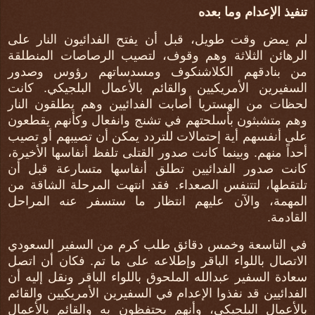
تنفيذ الإعدام وما بعده
لم يمض وقت طويل، قبل أن يفتح الفدائيون النار على
الرهائن الثلاثة وهم وقوف، لتصيب الرصاصات المنطلقة
من بنادقهم الكلاشنكوف ومسدساتهم رؤوس وصدور
السفيرين الأمريكيين والقائم بالأعمال البلجيكي. كانت
لحظات من الهستريا أصابت الفدائيين وهم يطلقون النار
وهم متشبثون بأسلحتهم في تشنج وانفعال وكأنهم يقطعون
على أنفسهم أية إحتمالات للتردد يمكن أن تصيبهم أو تصيب
أحداً منهم. وبينما كانت صدور القتلى تلفظ أنفاسها الأخيرة،
كانت صدور الفدائيين تطلق أنفاسها متسارعة قبل أن
تلتقطها، لتتنفس الصعداء. فقد انتهت المرحلة الشاقة من
المهمة، والآن عليهم انتظار ما ستسفر عنه المراحل
القادمة.
في التاسعة وخمس دقائق طلب كرم من السفير السعودي
الاتصال باللواء الباقر وإطلاعه على ما تم. فكان أن اتصل
سعادة السفير عبدالله الملحوق باللواء الباقر ونقل إليه أن
الفدائيين قد نفذوا الإعدام في السفيرين الأمريكيين والقائم
بالأعمال البلجيكي، وأنهم يحتفظون به والقائم بالأعمال