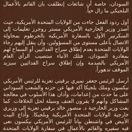
السودان، خاصة أن شائعات إنطلقت بان القائم بالأعمال
البلجيكي ما زال حياً.
أول ردود الفعل جاءت من الولايات المتحدة الأمريكية، حيث
أصدر وزير الخارجية الأمريكي مستر روجرز تعليمات إلى
السكرتير الأول بالسفارة الأمريكية بالخرطوم بمحاولة
الاتصال بأعلى مستوى من المسؤولين، وأن ينقل إليهم رجاء
الولايات المتحدة بعدم إطلاق سراح الفدائيين أو السماح لهم
بمغادرة السودان، فتلك الأنباء ستصيب الرأي العام
الأمريكي بالصدمة وإن إطلاق سراح الفدائيين سيزيد
الموقف تدهوراً.
أرسل الرئيس جعفر نميري برقيتي تعزية للرئيس الأمريكي
نيكسون وملك بلجيكا أكد فيها عن حزنه والشعب السوداني
على ما حدث من إعدامات، وأدان هذا الأسلوب في معالجة
المشاكل وأنهم لا يقرون العنف وسيلة لحل الخلافات. كما
بعث وزير الخارجية د. منصور خالد برقيتي تعزية إلى وزيري
خارجية الولايات المتحدة الأمريكية وبلجيكا. وأذاع البيت
الأبيض في واشنطن بياناً للرئيس الأمريكي نيكسون نعى
فيه سفيره والقائم بالأعمال في سفارة الولايات المتحدة