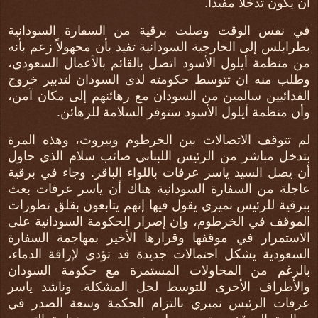
أن يكون تدخلاً مفيداً.
في نفس الوقت وصلت برقية من السفارة السودانية
بطرابلس إلى الخارجية السودانية تفيد بأن مجهولاً زعم بأنه
من منظمة أيلول الأسود اتصل بالقائم بالأعمال السعودي،
وطلب منه ان تتوسط حكومته لدى السودان لتدبير خروج
الفدائيين سالمين من السودان مع رهائنهم إلى مكان آمن،
وأن منظمة أيلول الأسود ستوفر السلامة للرهائن.
لم تتوقف الاتصالات بين الخرطوم وبيروت، وهذه المرة
بتدخل مباشر من الرئيس اللبناني صائب سلام الذي حاول
أن يصل السيد ياسر عرفات باللواء الباقر. وجاء في برقية
عاجلة من السفارة السودانية هناك أن ياسر عرفات بعث
ببرقية للرئيس نميري يقول فيها إنهم يتابعون بقلق تطورات
الموقف في الخرطوم، وإن إصرار الحكومة السودانية على
الاستمرار في موقفها وقرارها الأخير بمهاجمة السفارة
السعودية يشكل احتمالات جديدة قد تؤدي لإراقة الدماء،
بالرغم من المحاولات المستمرة مع حكومة السودان
والأطراف الأخرى للتوسط لحل المشكلة. وناشد ياسر
عرفات الرئيس نميري بالتزام الحكمة وسعة الصدر في