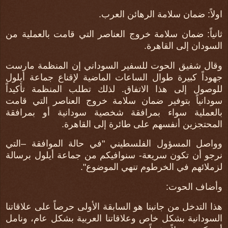
اولاً: ضمان سلامة الرهائن العرب.
ثانياً: ضمان سلامة خروج العناصر التي قامت بالعملية من
السودان إلى القاهرة.
وقال شفيق الحوت للسفير السوداني إن المنظمة مارست
جهوداً كبيرة طوال الساعات الماضية لإقناع جماعة أيلول
للوصول إلى هذا الاتفاق. لذلك تطلب المنظمة تأكيداً
سودانياً بتوفير ضمان سلامة خروج العناصر التي قامت
بالعملية سواء بمرافقة شخصية سودانية أو بمرافقة
المحتجزين أنفسهم على طائرة إلى القاهرة.
وواصل المسؤول الفلسطيني "في حالة الموافقة –التي
نرجو أن تكون سريعة- سنوافيكم من جماعة أيلول برسالة
لزملائهم في الخرطوم تنهي الموضوع".
وأضاف الحوت:
هذا التدخل من جانبنا هو السابقة الأولى حرصاً على علاقاتنا
السودانية بشكل خاص وعلاقاتنا العربية بشكل عام، ونامل