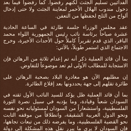
الفدائيين تسليم الجثث لكنهم رفضوا. كما رفضوا فيما بعد
دخول مندوب الهلال الأحمر لمعاينة الجثث ولا حتى إدخال
ألواح من الثلج لحفظها من التعفن.
عقد مجلس الوزراء جلسة طارئة في الساعة الحادية
عشرة صباحاً برئاسة نائب رئيس الجمهورية اللواء محمد
الباقر، الذي قدم تقريراً كاملاً حول الأحداث الأخيرة، وخرج
الاجتماع الذي استمر طويلاً، بالآتي:
بما أن قائد العملية ذكر أنه تم إعدام ثلاثة من الرهائن فإن
الاستجابة للمطالب الأولى لم تعد موضوعاً للتفاوض.
إن مطلبهم الآن هو مغادرة البلاد بصحبة الرهائن على
طائرة تقلهم إلى جهة يحددونها بعد إقلاع الطائرة.
بما أن قائد العملية ظل يؤكد للسيد النائب الأول ثقته في
السودان شعباً وقيادة، وما يؤديه في سبيل نصرة الثورة
الفلسطينية، واستشعاراً من السودان لمسئولياته نحو نفسه
ونحو الدول العربية الشقيقة، وانطلاقاً من موقفه الثابت
نحو القضية الفلسطينية، وما يفرضه ذلك من تبعات تجاهها،
فإن السودان لا يرى ما يبرر نقل هذه المشكلة إلى دولة