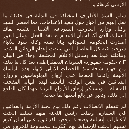
الأردني كرهائن.
ساور الشك الأطراف المختلفة في البداية في حقيقة ما
نقل إليهم من أخبار حول تنفيذ الإعدامات، مما اضطر السيد
وكيل وزارة الخارجية السودانية الاتصال بنفسه بقائد
العملية، الذي أكد له بأن الإعدام قد نفذ بالفعل. وعلى الفور
أصدرت الحكومة السودانية بياناً نقلته وكالة سونا للأنباء
شرحت فيه كل التفاصيل التي سبقت إعدام الرهائن الثلاث،
وتناقلته فيما بعد وسائل الإعلام المختلفة، وجاء في البيان
"ان حكومة جمهورية السودان الديمقراطية، بعد كل ما بذلته
من جهود شاقة منذ اللحظات الأولى لإنهاء هذه المأساة
الأليمة رائدها الحفاظ على أرواح الدبلوماسيين وأرواح
الفدائيين في نفس الوقت، لتأسف لهذه النهاية المفجعة
للمأساة .. وتستنكر إزهاق الأرواح البريئة مهما كان الدافع
إلى ذلك، وتعبر عن بالغ أسفها لما حدث."
لم تنقطع الاتصالات رغم ذلك بين لجنة الأزمة والفدائيين
في السفارة، وطلب رئيس اللجنة منهم تسليم الجثث
لاعتبارات إنسانية وصحية. رفض الفدائيون على لسان كرم
تسليم الجثث للإحتفاظ بهم ككرت للمساومة للخروج من