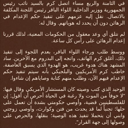
في الثامنة والربع مساء اتصل كرم بالسيد نائب رئيس
الجمهورية ووزير الداخلية اللواء الباقر رئيس اللجنة المكلفة
بالاتصال. نقل إليه عزمهم على تنفيذ حكم الإعدام في
الرهائن دون أن يحدد له هوياتهم. وقال له:
لم نتلق أي وعد معقول من الحكومات المعنية، لذلك قررنا
إعدام الرهائن على رأس كل ساعة.
ووسط طلب ورجاء اللواء الباقر، بعدم اللجوء إلى تنفيذ
ذلك، أغلق كرم الهاتف، واتجه إلى البدروم مع الآخرين. ساد
المشهد هناك هدوء غريب، هو الهدوء الذي يسبق العاصفة.
خاطب كرم الأمريكيين والبلجيكي بأنه سيتم تنفيذ حكم
الإعدام فيهم الآن، وطلب منهم كتابة وصاياهم إن شاءوا.
الوحيد الذي كتب وصيته كان المستشار الأمريكي وقال فيها:
"لا خوفاً من الموت ولا رغبة في الحياة أحرص أن أقول: إن
للفلسطينيين قضية، وأوصي حكومتي بشدة أن تعمل على
حلها؛ تجنباً لما قد يحدث من فتن وكوارث، وأوصي زوجتي
وابني أن يتحملا تنفيذ هذه الوصية؛ بنقلها، والحرص على
وصولها إلى جهة القرار".