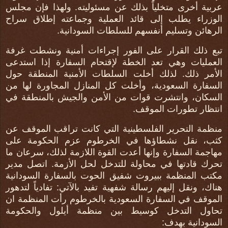
عربية أخرى متخلياً بذلك عن مسئوليته. ولهذا فإن مجلس
الوزراء يطلب إلى قائد العملية وجماعته إطلاق سراح
الرهائن وتسليم أنفسهم للسلطات السودانية.
تبع ذلك القرار على الفور إجراءات أمنية ونشطت غرفة
العمليات وهي تعد الخطة لإقتحام السفارة إذا استدعى
الأمر ذلك. لذلك أخلت السلطات الأمنية المنطقة حول
السفارة السعودية، وأخلت كل المنازل المجاورة لها من
السكان، وانتشرت قوات من الأمن والجيش بالمنطقة في
انتظار تطورات الموقف.
منظمة التحرير الفلسطينية التي كانت تراقب الموقف عن
كثب، نقل نشطاؤها في الخرطوم عزم الحكومة على
مهاجمة السفارة وإنها أعدت القوة اللازمة لذلك، سرعان ما
تحرك قادتها في محاولة للتدخل لحل الأزمة. اتصل مدير
مكتب المنظمة ببيروت شفيق الحوت بالسفارة السودانية
هناك، ونقل إليهم رسالة شفهية تفيد بالآتي: تفادياً لتدهور
الموقف في السفارة السعودية بالخرطوم رأت المنظمة ان
تحاول التدخل كوسيط بين منظمة أيلول والحكومة
السودانية بهدف: