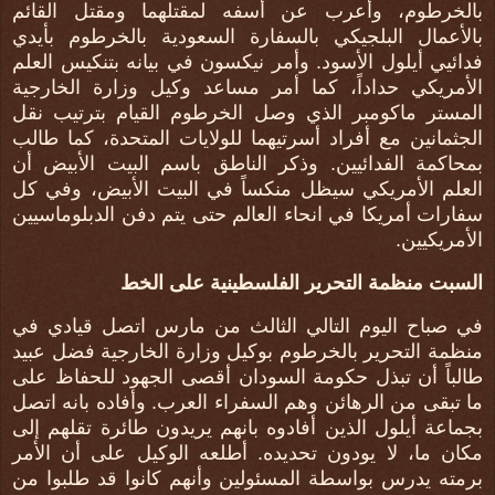
بالخرطوم، وأعرب عن أسفه لمقتلهما ومقتل القائم
بالأعمال البلجيكي بالسفارة السعودية بالخرطوم بأيدي
فدائيي أيلول الأسود. وأمر نيكسون في بيانه بتنكيس العلم
الأمريكي حداداً، كما أمر مساعد وكيل وزارة الخارجية
المستر ماكومبر الذي وصل الخرطوم القيام بترتيب نقل
الجثمانين مع أفراد أسرتيهما للولايات المتحدة، كما طالب
بمحاكمة الفدائيين. وذكر الناطق باسم البيت الأبيض أن
العلم الأمريكي سيظل منكساً في البيت الأبيض، وفي كل
سفارات أمريكا في انحاء العالم حتى يتم دفن الدبلوماسيين
الأمريكيين.
السبت منظمة التحرير الفلسطينية على الخط
في صباح اليوم التالي الثالث من مارس اتصل قيادي في
منظمة التحرير بالخرطوم بوكيل وزارة الخارجية فضل عبيد
طالباً أن تبذل حكومة السودان أقصى الجهود للحفاظ على
ما تبقى من الرهائن وهم السفراء العرب. وأفاده بانه اتصل
بجماعة أيلول الذين أفادوه بانهم يريدون طائرة تقلهم إلى
مكان ما، لا يودون تحديده. أطلعه الوكيل على أن الأمر
برمته يدرس بواسطة المسئولين وأنهم كانوا قد طلبوا من