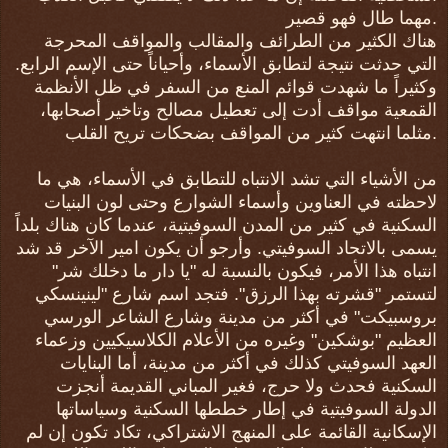
مهما طال فهو قصير.
هناك الكثير من الطرائف والمقالب والمواقف المحرجة
التي حدثت نتيجة لتطابق الأسماء، وأحياناً حتى الإسم الرابع.
وكثيراً ما شهدت قوائم المنع من السفر في ظل الأنظمة
القمعية مواقف أدت إلى تعطيل مصالح وتاخير أصحابها،
مثلما انتهت كثير من المواقف بضحكات تريح القلب.
من الأشياء التي تشد الانتباه للتطابق في الأسماء، هي ما
لاحظته في العناوين وأسماء الشوارع وحتى لون البنيات
السكنية في كثير من المدن السوفيتية، عندما كان هناك بلداً
يسمى بالاتحاد السوفيتي. وأرجو أن يكون امير الآخر قد شد
انتباه هذا الأمر، فيكون بالنسبة له "يا دار ما دخلك شر"
لتستمر "قشرته بهذا الرزق". فتجد اسم شارع "لينينسكي
بروسبيكت" في أكثر من مدينة وشارع الشاعر الورسي
العظيم "بوشكين" وغيره من الأعلام الكلاسيكيين وزعماء
العهد السوفيتي كذلك في أكثر من مدينة، أما البنايات
السكنية فحدث ولا حرج، فغير المباني القديمة أنجزت
الدولة السوفيتية في إطار خططها السكنية وسياساتها
الإسكانية القائمة على المنهج الاشتراكي، تكاد تكون إن لم