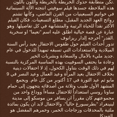
تكن متطابقة حذوك الخريطة بالخريطة واللون باللون.
هذه الملاحظة جسدها فيلم سوفيتي انتجته الآلة السينمائية
في خواتيم السبعينيات من القرن الماضي، وكأنها تشتم
روائح العهد الجديد المقبل، مطلع التسعينات. فكان الفيلم
الأكثر نقداً للحياة الرتيبة والمتشابهة في كل تفاصيلها. وهو
عبارة عن قصة خيالية اطلق عليه اسم "نعيما" او سخرية
القدر" أخرجه إلدار ريزانوف.
تدور أحداث الفيلم حول طقوس الاحتفال بعيد رأس السنة
الميلادية والاستعدادات التي تسبقه تمهيداً للدخول في عام
جديد مليء بالآمال والسعادة وبشريات الخير.
وعادة ما يحتفي السوفييت بهذه المناسبة المركزية بالنسبة
لهم في ذلك الوقت بتناول الكحول، إذ لا احتفالات دينية
بخلاف الاحتفال بعيد المرأة وعيد العمال وعيد النصر في 9
مايو ثم عيد الثورة في 17 أكتوبر من كل عام. ويجمع
المشهد الأول طبيب وثلاثة من أصدقائه يتجهون إلى حمام
ساونا روسي استعداداً للاحتفال مساءاً ووداع واحد من
مجموعتهم كان مقرراً ان يسافر من موسكو إلى مدينة
لينينغراد "بطرسبورغ حالياً"، والاحتفال لابد ان يكون بمائدة
ملئية بالمحدقات وزجاجات الخمر، وخمرهم المفضل هو
الفودكا.