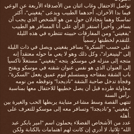
تواصل الاحتفال وغاب اثنان من الأصدقاء الأربعة عن الوعي
فيما بدا الآخران، أحدهما الطبيب ويدعى "يفغيني"، أكثر
تماسكا وهما يتجادلان حول من هو الشخص الذي يجب أن
يسافر. وأخيراً استقر الرأي على أنا المسافر هو الطبيب
"يفغيني" ومن المفارقات حبيبته تنتظره في هذه الليلة
للتقدم لخطبتها رسمياً.
على حسب "السكرة" يسافر يفغيني ويصل في ذات الليلة
إلى "لينينغراد"
، وكل ذلك وهو لا يعي ما حوله معتقداً إنه
متجه إلى منزله في موسكو. يتجه "يفغيني" مستغلاً تاكسياً
إلى العنوان الذي هو نفس عنوان شقته في موسكو ويفتح
باب الشقة بمفتاحه ويستسلم لنوم عميق بغعل "السكرة".
وفجأة تدخل صاحبة الشقة "ناديجدا" وتوقظه من نومه
محاولة طرده قبل أن يصل خطيبها للاحتفال معها بمناسبة
رأس السنة.
تنتهي القصة وسط مشاعر متباينة يربطها الحب والغيرة بين
"يفغيني" و"ناديجدا" وتسافر معه إلى موسكو للتعرف على
أهله.
عدد من الأشخاص الفضلاء يحملون اسم "امير بابكر عبد
الله" ثلاثيا، لا أدري إن كانت لهم اهتمامات بالكتابة ولكن