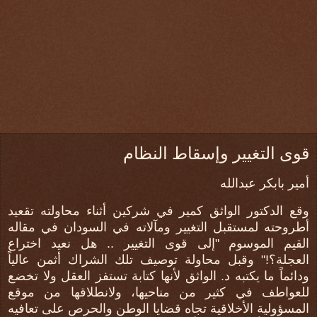
قوى التغيير وإسقاط النظام
أمير بابكر عبدالله
وقع الدكتور الواثق كمير في شركين أثناء محاولته تقعيد
أطروحته لمستقبل التغيير ومآلاته في السودان في مقاله
القيم الموسوم "إلى قوى التغيير .. هل نعيد اختراع
العجلة؟!" وقبل محاولة توصيف تلك الشراك أثمن عالياً
ودائماً ما يكتبه د. الواثق لأنها كتابة تستفز العقل ولا تخضع
للعواطف في كثير من مناحيها، ولانطلاقها من موقع
المسؤولية الأخلاقية تجاه قضايا الوطن والحرص على تعافيه