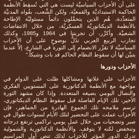
على أن الأحزاب السياسيَّة ليست هي التي تُسقِط الأنظمة
الحاكمة الاستبداديَّة والقمعيَّة، ولكن الشَّعب، بقُواه المدنيَّة
المتعدِّدة، هُم الذين يتحمَّلون دائماً مسئوليَّة الإطاحة
بالأنظمة الديكتاتوريَّة العسكريَّة، من خلال الانتفاضات
الشعبيَّة. وأكرِّر، أن تجربتنا في 1964 و1985، وكذلك
تجارب الربيع العربي تدُلُّ بوضوحٍ على أن الأحزاب
السياسيَّة لا تقرِّر الانضمام إلى الثورة في الشارع، إلاَّ عندما
يتبيَّن لها أن سقوط النظام الحاكم قد بات وشيكاً."
الأحزاب ودورها
الأحزاب على علاتها ومشاكلها ظلت على الدوام في
مواجهة مع الأنظمة الدكتاتورية على المستويين الفكري
والنضال اليومي بصيغه المتعددة. وإذا كان مشهد الثورة
الأخير، تلك الإيام الفاصلة قبل سقوط النظام الديكتاتوري،
ترسم ملامحه تلك الجموع الهادرة من الجماهير، فإن
الأحزاب عملت على التحضير لتلك الأيام لسنوات طوال في
صبر وتضحيات من خلال عمل يومي تراكمي ترتفع درجاته
وتنخفض لكنه لا يتوقف. والأنظمة الدكتاتورية والشمولية
تدرك الدور المؤثر للأحزاب لذلك تنص أول المراسيم