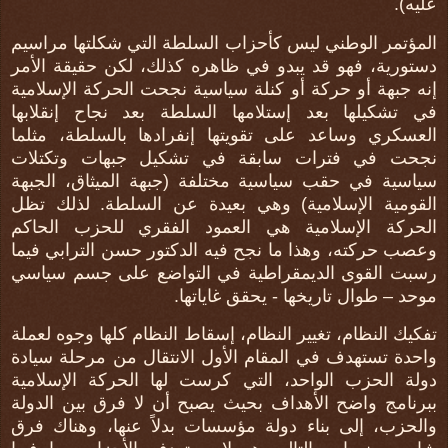
عليه).
المؤتمر الوطني ليس كأحزاب السلطة التي شكلتها مراسيم
دستورية، فهو قد يبدو في ظاهره كذلك، لكن حقيقة الأمر
إنه جبهة أو حركة أو كنلة سياسية نجحت الحركة الإسلامية
في تشكيلها بعد إستلامها السلطة بعد نجاح إنقلابها
العسكري وساعد على تقويتها إنفرادها بالسلطة، مثلما
نجحت في فترات سابقة في تشكيل جبهات وتكتلات
سياسية في حقب سياسية مختلفة (جبهة الميثاق، الجبهة
القومية الإسلامية) وهي بعيدة عن السلطة. لذلك تظل
الحركة الإسلامية هي العمود الفقري للحزب الحاكم
وعصب حركته، وهذا ما نجح فيه الدكتور حسن الترابي فيما
رسبت القوى الديمقراطية في التواضع على جسم سياسي
موحد – طوال تاريخها - يحقق غاياتها.
تفكيك النظام، تغيير النظام، إسقاط النظام كلها وجوه لعملة
واحدة تستهدف في المقام الأول الانتقال من مرحلة سيادة
دولة الحزب الواحد، التي كرست لها الحركة الإسلامية
ببرنامج واضح الأهداف بحيث يصبح أن لا فرق بين الدولة
والحزب، إلى بناء دولة مؤسسات بدلاً عنها، وهناك فرق