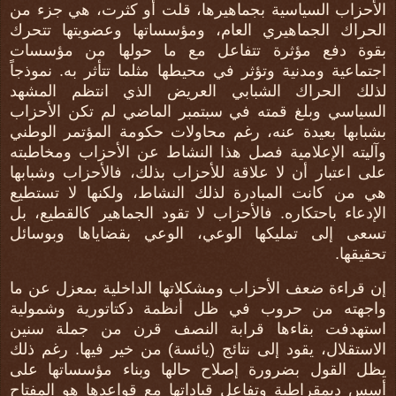
الأحزاب السياسية بجماهيرها، قلت أو كثرت، هي جزء من
الحراك الجماهيري العام، ومؤسساتها وعضويتها تتحرك
بقوة دفع مؤثرة تتفاعل مع ما حولها من مؤسسات
اجتماعية ومدنية وتؤثر في محيطها مثلما تتأثر به. نموذجاً
لذلك الحراك الشبابي العريض الذي انتظم المشهد
السياسي وبلغ قمته في سبتمبر الماضي لم تكن الأحزاب
بشبابها بعيدة عنه، رغم محاولات حكومة المؤتمر الوطني
وآليته الإعلامية فصل هذا النشاط عن الأحزاب ومخاطبته
على اعتبار أن لا علاقة للأحزاب بذلك، فالأحزاب وشبابها
هي من كانت المبادرة لذلك النشاط، ولكنها لا تستطيع
الإدعاء باحتكاره. فالأحزاب لا تقود الجماهير كالقطيع، بل
تسعى إلى تمليكها الوعي، الوعي بقضاياها وبوسائل
تحقيقها.
إن قراءة ضعف الأحزاب ومشكلاتها الداخلية بمعزل عن ما
واجهته من حروب في ظل أنظمة دكتاتورية وشمولية
استهدفت بقاءها قرابة النصف قرن من جملة سنين
الاستقلال، يقود إلى نتائج (يائسة) من خير فيها. رغم ذلك
يظل القول بضرورة إصلاح حالها وبناء مؤسساتها على
أسس ديمقراطية وتفاعل قياداتها مع قواعدها هو المفتاح