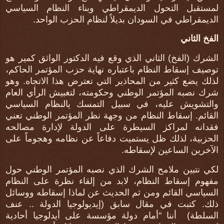
لمستقبل التحول الديمقراطي وبناء النظام السياسي
الديمقراطي في السودان بديلاً لنظام الحزب الواحد.
الفخ الثاني
الشرك (الفخ) الثاني الذي وقع فيه الدكتور الواثق كمير هو
توصيف إسقاط النظام باعتباره نهاية حزب المؤتمر الحاكم،
لذلك يضع كثير من المحاذير التي تعترض هذا الاتجاه. وهو
شرك نصبه المؤتمر الوطني وحكومته، لتغبيش الرأي العام
والتشويش عليه، في سبيل التمسك يالنظام السياسي
القائم. إسقاط النظام من وجهة نظر المؤتمر الوطني تعني
فقدانه لمراكز السيطرة على الدولة لإدارة مصالحه
الحزبية، لذلك ظل يستميت دفاعاً عن نظامه وهجوماً على
الآخرين الساعين لإسقاطه.
لكي نتبين ملامح الشرك الذي نصبه المؤتمر الوطني حول
مفهوم إسقاط النظام، لابد من إلقاء نظرة على النظام
السياسي القائم ومن ثم الحديث عن لماذا إسقاطه ووسائل
ذلك. كتبت في مقال سابق (إيديولوجيا الدولة .. عنف
السلطة) أننا "أمام دولة مؤسسة على أيدلوجيا أحادية