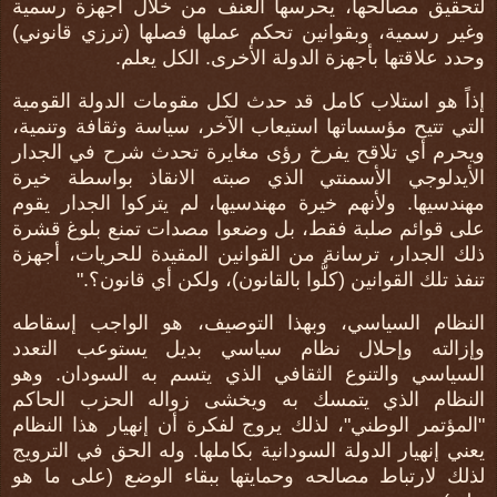
لتحقيق مصالحها، يحرسها العنف من خلال أجهزة رسمية
وغير رسمية، وبقوانين تحكم عملها فصلها (ترزي قانوني)
وحدد علاقتها بأجهزة الدولة الأخرى. الكل يعلم.
إذاً هو استلاب كامل قد حدث لكل مقومات الدولة القومية
التي تتيح مؤسساتها استيعاب الآخر، سياسة وثقافة وتنمية،
ويحرم أي تلاقح يفرخ رؤى مغايرة تحدث شرح في الجدار
الأيدلوجي الأسمنتي الذي صبته الانقاذ بواسطة خيرة
مهندسيها. ولأنهم خيرة مهندسيها، لم يتركوا الجدار يقوم
على قوائم صلبة فقط، بل وضعوا مصدات تمنع بلوغ قشرة
ذلك الجدار، ترسانة من القوانين المقيدة للحريات، أجهزة
تنفذ تلك القوانين (كلُّوا بالقانون)، ولكن أي قانون؟."
النظام السياسي، وبهذا التوصيف، هو الواجب إسقاطه
وإزالته وإحلال نظام سياسي بديل يستوعب التعدد
السياسي والتنوع الثقافي الذي يتسم به السودان. وهو
النظام الذي يتمسك به ويخشى زواله الحزب الحاكم
"المؤتمر الوطني"، لذلك يروج لفكرة أن إنهيار هذا النظام
يعني إنهيار الدولة السودانية بكاملها. وله الحق في الترويج
لذلك لارتباط مصالحه وحمايتها ببقاء الوضع (على ما هو