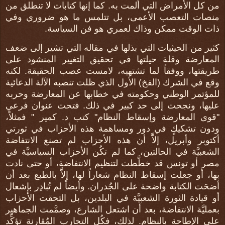
من كل الأمراض التي ألمت به. كما إنها كتابات لا تنطلق من
منصات التعصب الأعمى، بل تتلمس ما هو ضروري وفي
ذات الوقت ممكن وذاك لعمري هو فن السياسة.
كثير من الحيثيات التي بذلها في مقاله التي تشير إلى ضعف
المعارضة وقلة حيلتها في تحقيق التغيير المنشود على
طريقتها، ووفقاً لما تشتهيه، لامست عصب الحقيقة. لكنه
وقع في الشرك (الفخ) الأول الذي ظلت تنصبه الآلة الدعائية
للمؤتمر الوطني وحكومته في خطابها عن المعارضة وحربه
عليها، ونجحت إلى حد كبير في ذلك. فتحت عنوان فرعي
"قوى المعارضة وإسقاط النظام" كتب د. كمير " فمثلاً،
ودون تشكيكٍ في دور ومساهمة هذه الأحزاب في ثورتي
أكتوبر وأبريل، إلاَّ أن هذه الأحزاب لم تصنع الانتفاضة
الشعبيَّة في الحالتين، كما لم تكُن الأحزاب السياسيَّة في
مصر أو تونس قد خطَّطت لتنظيم الانتفاضة، أو حتى نادت
بها، أو جعلت إسقاط النظام شعاراً لها، إلاَّ بالطبع بعد أن
أضحَت الكتابة واضحة على الجُدران. وأيضاً لم تُبادِر بإشعال
أو قيادة الثورة الشعبيَّة في البلدين، بل التحقت الأحزاب
بعمليَّة الانتفاضة، بعد أن اشتعل الشارع، وصمَّمت الجماهير
على الإطاحة بالنظام. لذلك، فكُل التجارب المُقارنة تؤكِّد