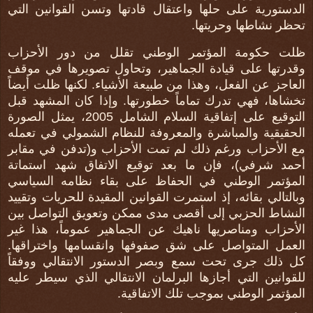
الدستورية على حلها واعتقال قادتها وتسن القوانين التي
تحظر نشاطها وحريتها.
ظلت حكومة المؤتمر الوطني تقلل من دور الأحزاب
وقدرتها على قيادة الجماهير، وتحاول تصويرها في موقف
العاجز عن الفعل، وهذا من طبيعة الأشياء. لكنها ظلت أيضاً
تخشاها، فهي تدرك تماماً خطورتها. وإذا كان المشهد قبل
التوقيع على إتفاقية السلام الشامل 2005، يمثل الصورة
الحقيقية والمباشرة والمعروفة للنظام الشمولي في تعمله
مع الأحزاب ورغم ذلك لم تمت الأحزاب و(تدفن في مقابر
أحمد شرفي)، فإن ما بعد توقيع الاتفاق شهد استماتة
المؤتمر الوطني في الحفاظ على بقاء نظامه السياسي
وبالتالي بقائه، إذ استمرت القوانين المقيدة للحريات وتقييد
النشاط الحزبي إلى أقصى مدى ممكن وتعويق التواصل بين
الأحزاب ومناصريها ناهيك عن الجماهير عموماً، هذا غير
العمل المتواصل على شق صفوفها وانقسامها واختراقها.
كل ذلك جرى تحت سمع وبصر الدستور الانتقالي ووفقاً
للقوانين التي أجازها البرلمان الانتقالي الذي سيطر عليه
المؤتمر الوطني بموجب تلك الاتفاقية.