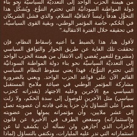
من هيمنة الحزب الواحد إلى التعدديَّة السياسيَّة نحو بناء
دولة المواطنة السودانيَّة التي تحترم التنوُّع. ويُشكِّل هذا
التحوُّل هدفاً رئيساً لاتفاقيَّة السلام، والذي فشل الشريكان
في الحُكم، خاصة المؤتمر الوطني، وبقية القوى السياسيَّة،
في تحقيقه خلال الفترة الانتقالية."
لأقول هنا، هذا بالضبط ما أعنيه بإسقاط النظام، فإن
تحققت تلك الغاية عن طريق الحوار والتوافق السياسي
(مشروع للتغيير يُفضي إلى الانتقال من هيمنة الحزب الواحد
إلى التعدديَّة السياسيَّة نحو بناء دولة المواطنة السودانيَّة
التي تحترم التنوُّع)، فهذا يعني سقوط النظام السياسي
القائم الآن على قواعد الحزب الواحد. ويعني بالضرورة
مشاركة المؤتمر الوطني في صياغة ملامح المستقبل
السياسي مع الآخرين وعليه الاجتهاد (بقدراته كحزب
سياسي) مثل الآخرين للوصول إلى سدة الحكم، ولا زلت
مصراً على التساؤل بأن حزباً يدعي قادته أن عضويته تصل
إلى عشر ملايين، وأن مؤتمراته يمولها من عضويته
و(استثماراته) وسنغض الطرف في الأخيرة عن قانون
الأحزاب الذي أجازهن ولن نسأله أن يكشف لنا عن
استثماراته التي تدر عليه المليارات، ونكتفي بالتساؤل (لماذا