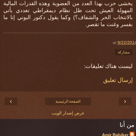
يخشى حزب بهذا العدد من العضوية وهذه القدرات المالية
المهولة العيش تحت ظل نظام ديمقراطي تعددي يأتي
بالانتخاب الحر والشفاف؟) وكما يقول دكتور البوني إنا ما
بفسر وغنت ما تقصر.
at
9/22/201
مشاركة
ليست هناك تعليقات:
إرسال تعليق
›
‹
الصفحة الرئيسية
عرض إصدار الويب
من أنا
Amir Babiker