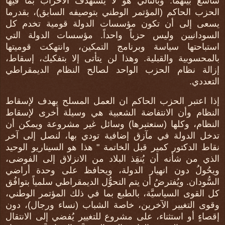
شاسع بينهما. وبالتالي هو لا يستهدف الأحزاب بما فيها
الحزب الحاكم (المؤتمر الوطني بتوصيفه السابق)، بقدرما
يسعى إلى أن تكون مؤسسات الدولة قومية تخدم كل
السودانيين وليس حزباً واحداً. مؤسسات الدولة التي
استباحتها سياسة وبرنامج التمكين، وانتهكت قوميتها
بالمحسوبية والقبلية. وهذا لن يتأتى إلا بتفكيك، إسقاط،
إزالة نظام الحزب الواحد لصالح النظام الديمقراطي
التعددي.
إذا اعتبر الحزب الحاكم ان العمل المسلح يهدف لإسقاط
النظام وأن الانتفاضة الشعبية هي وسيلة أخرى لإسقاط
النظام، وكلها (سنعتبرها) وسائل غير مشروعة ويمكن أن
تدخل الدولة في مآزق إضافية تودي بها، لنصل إلى آخر
نقاط الدكتور كمير قبل الخاتمة " هذا هو السيناريو الوحيد
الذي من شأنه أن يُنقِذ البلاد من الانزلاق إلى الفوضى،
ويحُولُ دون انهيار الدولة، ويحافظ على وحدة أراضي
السُّودان. ويُفترضُ أن يتم التحوُّل الديمقراطي سلمياً بتوافُق
كل القوى السياسيَّة، بالطبع بما في ذلك المؤتمر الوطني،
وقوى التغيير الآخرين، خاصة الشباب (نساء ورجال)، دون
إقصاءٍ أو استثناء، على مشروع للتغيير يُفضي إلى الانتقال