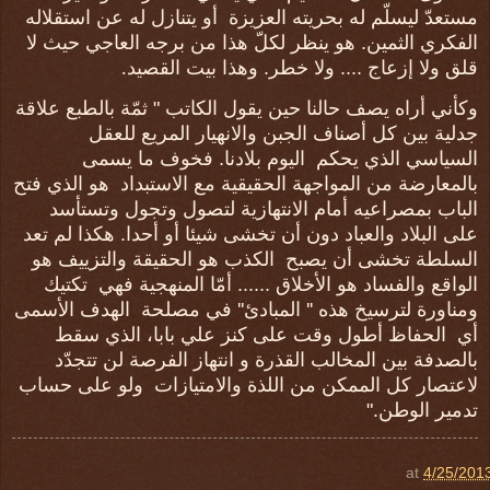
مستعدّ ليسلّم له بحريته العزيزة
أو يتنازل له عن استقلاله
الفكري الثمين. هو ينظر لكلّ هذا من برجه العاجي حيث لا
قلق ولا إزعاج .... ولا خطر. وهذا بيت القصيد
.
وكأني أراه يصف حالنا حين يقول الكاتب " ثمّة بالطبع علاقة
جدلية بين كل أصناف الجبن والانهيار المريع للعقل
السياسي الذي يحكم
اليوم بلادنا. فخوف ما يسمى
بالمعارضة من المواجهة الحقيقية مع الاستبداد
هو الذي فتح
الباب بمصراعيه أمام الانتهازية لتصول وتجول وتستأسد
على البلاد والعباد دون أن تخشى شيئا أو أحدا. هكذا لم تعد
السلطة تخشى أن يصبح
الكذب هو الحقيقة والتزييف هو
الواقع والفساد هو الأخلاق ...... أمّا المنهجية فهي
تكتيك
ومناورة لترسيخ هذه '' المبادئ'' في مصلحة
الهدف الأسمى
أي
الحفاظ أطول وقت على كنز علي بابا، الذي سقط
بالصدفة بين المخالب القذرة و انتهاز الفرصة لن تتجدّد
لاعتصار كل الممكن من اللذة والامتيازات
ولو على حساب
تدمير الوطن."
at
4/25/201