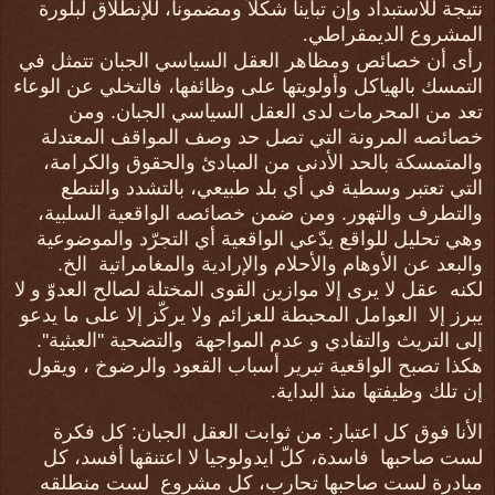
نتيجة للاستبداد وإن تباينا شكلاً ومضموناً، للإنطلاق لبلورة
المشروع الديمقراطي
.
رأى أن خصائص ومظاهر العقل السياسي الجبان تتمثل في
التمسك بالهياكل وأولويتها على وظائفها، فالتخلي عن الوعاء
تعد من المحرمات لدى العقل السياسي الجبان. ومن
خصائصه المرونة التي تصل حد وصف المواقف المعتدلة
والمتمسكة بالحد الأدنى من المبادئ والحقوق والكرامة،
التي تعتبر وسطية في أي بلد طبيعي، بالتشدد والتنطع
والتطرف والتهور. ومن ضمن خصائصه الواقعية السلبية،
وهي تحليل للواقع يدّعي الواقعية أي التجرّد والموضوعية
والبعد عن الأوهام والأحلام والإرادية والمغامراتية
الخ.
لكنه
عقل لا يرى إلا موازين القوى المختلة لصالح العدوّ و لا
يبرز إلا
العوامل المحبطة للعزائم ولا يركّز إلا على ما يدعو
إلى التريث والتفادي و عدم المواجهة
والتضحية ''العبثية''.
هكذا تصبح الواقعية تبرير أسباب القعود والرضوخ ، ويقول
إن تلك وظيفتها منذ البداية
.
الأنا فوق كل اعتبار: من ثوابت العقل الجبان: كل فكرة
لست صاحبها
فاسدة، كلّ ايدولوجيا لا اعتنقها أفسد، كل
مبادرة لست صاحبها تحارب، كل مشروع
لست منطلقه