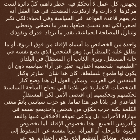
يجهض، كل
عمل لا أتحكمّ فيه
خطر داهم، كلّ دائرة لست
مركزها
لا دارت ولا ارتكزت. المضحك في هذا العقل أنه
لم يفهم قاعدة القواعد
في السياسة وفي الحياة: لكي تكبر
اصغر، لكي تجد نفسك ضيّعها، بقدر ما تضحّي
وتعطي
وتتنازل للمصلحة الجماعية، بقدر ما يزداد
قدرك ونفوذك
.
واحدة من الخصائص ما أسماه الإفتاء من فوق الربوة، أو ما
نطلق عليه (المنظراتي) وهو الشحص الذي يضع نفسه في
خانة المستقل. ويرى الكاتب أن المستقلّ في البلدان
''الطبيعية'' شخصية اعتبارية
تعبّر عن أراء سياسية دون أن
يكون لها طموح للسلطة.
كان هذا شأن
سارتر وكبار
المثقفين في الغرب،
ويمكن القول أن هذا وضع كبار
الشخصيات الاعتبارية في بلادنا التي تحتاج الساحة السياسية
لحكمتهم وتحكيمهم إن اقتضى الأمر. لكن المستقلّ
القاعدي في بلانا غير هذا تماما. هو حزب سياسي بأتمّ معنى
الكلمة لكنه حزب مكوّن من شخص واحديضع نفسه في
موازاة الأحزاب
بل ويدّعي تفوقه الأخلاقي عليها والنقد
والدروس للجميع.
هذا بخصوص الإفتاء. أما بخصوص
الربوة
فالرجل، أو المرأة،
يربأ بنفسه عن
السقوط إلى
مستوى
مشاكل التنظيم الذي يدّعي احتقاره. هو
غير