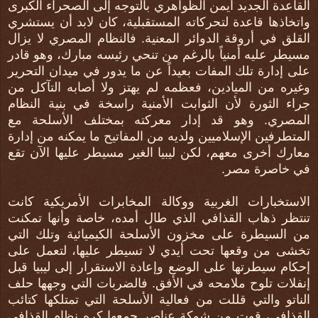
القاعدة الجديد أيمن الظواهري بالتوجه إلى الصحراء الكبرى
واتخاذها قاعدة لتحركاته المستقبلية، كان لابد أن يستشري
القلق في أروقة الدوائر المعنية. فالنظام المصري لا يزال
مسيطر عليه أمنياً بالرغم من تنحي رئيسه مبارك، وهو قادر
على إدارة تلك المفات بعيداً عن ما يدور في ميدان التحرير
وغيره من الميادين، فعظمه لم يهتز ولا أصابه التآكل من
جراء الثورة لأن الثوابت الأمنية راسخة في بنية النظام
المصري. وهو قد إدار معركته بمختلف الأسلحة مع
المتطرفين الإسلاميين ولديه من المفاتيح ما يمكنه من إدارة
معارك أخرى معهم، لكن ليبيا الغير مسيطر عليها الآن تقع
في خاصرة مصر.
الاستخبارات الغربية ووكالة المخابرات الأمريكية كانت
تنتظر ذهاب القذافي الذي طال أمده، خاصة وأنها تمكنت
من السيطرة على مخزون الأسلحة الكيميائية وتلك التي
تخشى من وقعها تحت أيدي لا تسيطر عليها، لتعمل على
إحكام سيطرتها على الوضع وإعادة الاستقرار إلى ليبيا قبل
إنفلات تلوح ملامحه في الأفق. فالضربات التي وجهها حلف
الناتو والتي قللت من فعالية الأسلحة التي تمتلكها كتائب
القذافي، قوت من شوكة عناصر جمعها كره نظام القذافي