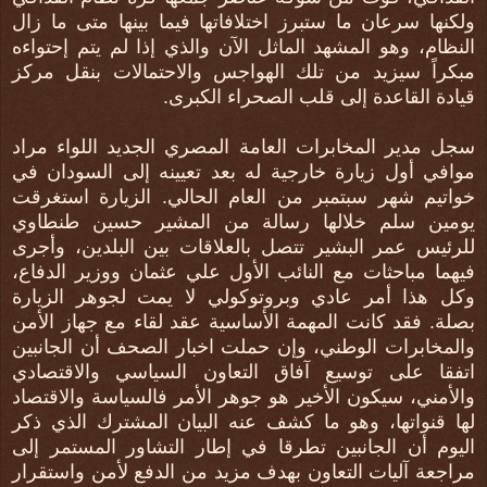
ولكنها سرعان ما ستبرز اختلافاتها فيما بينها متى ما زال
النظام، وهو المشهد الماثل الآن والذي إذا لم يتم إحتواءه
مبكراً سيزيد من تلك الهواجس والاحتمالات بنقل مركز
قيادة القاعدة إلى قلب الصحراء الكبرى.
سجل مدير المخابرات العامة المصري الجديد اللواء مراد
موافي أول زيارة خارجية له بعد تعيينه إلى السودان في
خواتيم شهر سبتمبر من العام الحالي. الزيارة استغرقت
يومين سلم خلالها رسالة من المشير حسين طنطاوي
للرئيس عمر البشير تتصل بالعلاقات بين البلدين، وأجرى
فيهما مباحثات مع النائب الأول علي عثمان ووزير الدفاع،
وكل هذا أمر عادي وبروتوكولي لا يمت لجوهر الزيارة
بصلة. فقد كانت المهمة الأساسية عقد لقاء مع جهاز الأمن
والمخابرات الوطني، وإن حملت اخبار الصحف أن الجانبين
اتفقا على توسيع آفاق التعاون السياسي والاقتصادي
والأمني، سيكون الأخير هو جوهر الأمر فالسياسة والاقتصاد
لها قنواتها، وهو ما كشف عنه البيان المشترك الذي ذكر
اليوم أن الجانبين تطرقا في إطار التشاور المستمر إلى
مراجعة آليات التعاون بهدف مزيد من الدفع لأمن واستقرار