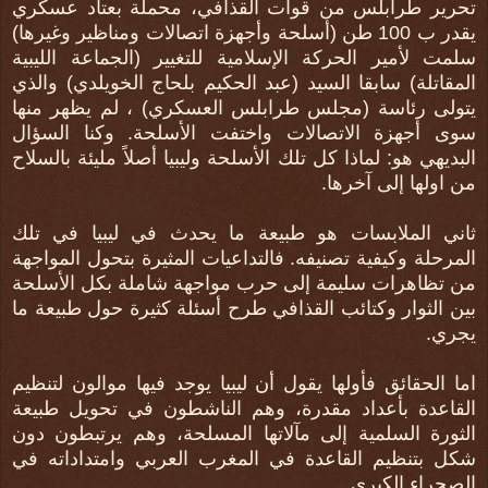
تحرير طرابلس من قوات القذافي، محملة بعتاد عسكري
يقدر ب 100 طن (أسلحة وأجهزة اتصالات ومناظير وغيرها)
سلمت لأمير الحركة الإسلامية للتغيير (الجماعة الليبية
المقاتلة) سابقا السيد (عبد الحكيم بلحاج الخويلدي) والذي
يتولى رئاسة (مجلس طرابلس العسكري) ، لم يظهر منها
سوى أجهزة الاتصالات واختفت الأسلحة. وكنا السؤال
البديهي هو: لماذا كل تلك الأسلحة وليبيا أصلاً مليئة بالسلاح
من اولها إلى آخرها.
ثاني الملابسات هو طبيعة ما يحدث في ليبيا في تلك
المرحلة وكيفية تصنيفه. فالتداعيات المثيرة بتحول المواجهة
من تظاهرات سليمة إلى حرب مواجهة شاملة بكل الأسلحة
بين الثوار وكتائب القذافي طرح أسئلة كثيرة حول طبيعة ما
يجري.
اما الحقائق فأولها يقول أن ليبيا يوجد فيها موالون لتنظيم
القاعدة بأعداد مقدرة، وهم الناشطون في تحويل طبيعة
الثورة السلمية إلى مآلاتها المسلحة، وهم يرتبطون دون
شكل بتنظيم القاعدة في المغرب العربي وامتداداته في
الصحراء الكبرى.