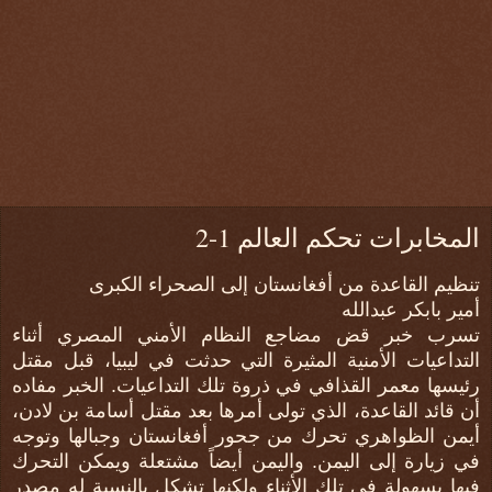
المخابرات تحكم العالم 1-2
تنظيم القاعدة من أفغانستان إلى الصحراء الكبرى
أمير بابكر عبدالله
تسرب خبر قض مضاجع النظام الأمني المصري أثناء
التداعيات الأمنية المثيرة التي حدثت في ليبيا، قبل مقتل
رئيسها معمر القذافي في ذروة تلك التداعيات. الخبر مفاده
أن قائد القاعدة، الذي تولى أمرها بعد مقتل أسامة بن لادن،
أيمن الظواهري تحرك من جحور أفغانستان وجبالها وتوجه
في زيارة إلى اليمن. واليمن أيضاً مشتعلة ويمكن التحرك
فيها بسهولة في تلك الأثناء ولكنها تشكل بالنسبة له مصدر