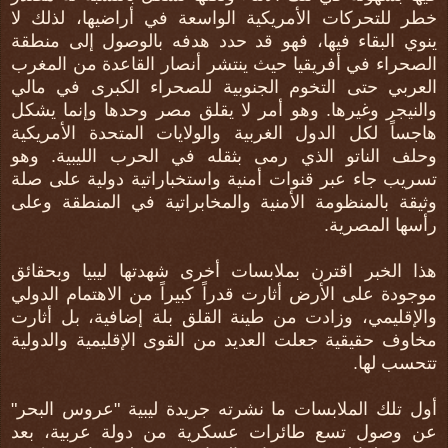
خطر للتحركات الأمريكية الواسعة في أراضيها، لذلك لا
ينوي البقاء فيها، فهو قد حدد هدفه بالوصول إلى منطقة
الصحراء في أفريقيا حيث ينتشر أنصار القاعدة من المغرب
العربي حتى التخوم الجنوبية للصحراء الكبرى في مالي
والنيجر وغيرها. وهو أمر لا يقلق مصر وحدها وإنما يشكل
هاجساً لكل الدول الغربية والولايات المتحدة الأمريكية
وحلف الناتو الذي رمى بثقله في الحرب الليبية. وهو
تسريب جاء عبر قنوات أمنية واستخباراتية دولية على صلة
وثيقة بالمنظومة الأمنية والمخابراتية في المنطقة وعلى
رأسها المصرية.
هذا الخبر اقترن بملابسات أخرى شهدتها ليبيا وبحقائق
موجودة على الأرض أثارت قدراً كبيراً من الاهتمام الدولي
والإقليمي، وزادت من طينة القلق بلة إضافية، بل أثارت
مخاوف حقيقية جعلت العديد من القوى الإقليمية والدولية
تتحسب لها.
أول تلك الملابسات ما نشرته جريدة ليبية "عروس البحر"
عن وصول تسع طائرات عسكرية من دولة عربية، بعد