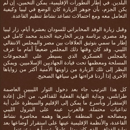
البلدين. في إطار التطورات الإقليمية، يمكن التخمين، إن لم
يكن الجزم، بأن جوهر الزيارة كان الوضع في ليبيا وكيفية
التعامل معه ومع احتمالات تصاعد نشاط تنظيم القاعدة.
وقبل زيارة الوفد المخابراتي للسودان بعشرة أيام، زار ليبيا
وفد مصري برئاسة وزير الخارجية الجديد محمد كامل في
إطار ما سمي بتوثيق العلاقات بين مصر والمجلس الانتقالي
الليبي. وقد كان وقتها ذلك المجلس ضعيفاً أمام ما عرف
بالمجلس العسكري الذي يسيطر على المجموعات
المسلحة ومعظمها تحت قيادة الجهاديين الإسلاميين. ويمكن
النظر إلى تلك الزيارة من زاويتها الأمنية أكثر من زواياها
الأخرى إذا أردنا قراءتها في سياقها الصحيح.
كل هذا الترتيب جاء بعد دخول الثوار الليبيين العاصمة
طرابلس، وبداية النهاية الفعلية للقذافي، من أجل إعادة
الإستقرار وبأسرع ما يمكن إلى الإقليم والسيطرة على أية
تداعيات محتملة. فالغرب عينه على البترول الليبي
ومصالحه في المنطقة بأسرها وهمه محاصرة نشاط
القاعدة، والأنظمة الإقليمية عينها على استقرار أوضاعها بعد
نهاية القذافي الذي كان يمثل عاملاً رئيسياً في زعزعتها.