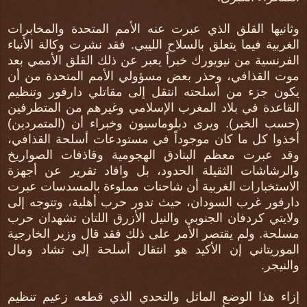
وثانيها القلق الذي عبرت عنه الأمم المتحدة والمخابرات
الغربية فيما يتعلق بالسلاح الليبي. فقد نشرت وكالة الأنباء
الفرنسية من نيويورك خبراً يعبر عن ذلك القلق الأممي بعد
موت القذافي، وحذر بعض مسؤولي الأمم المتحدة من أن
يكون جزء من أسلحته انتقل إلى مقاتلي دارفور وتنظيم
القاعدة في بلاد المغرب الإسلامي وغيرهم من المتطرفين
(حسب الخبر). ويرى دبلوماسيون وخبراء أن (المتمردين)
أخذوا كل ما كان موجوداً في مستودعات أسلحة القذافي،
وقد عبرت معظم البنادق الهجومية وقاذفات الصواريخ
والرشاشات الثقيلة الحدود، بل وافاد تقرير عن أجهزة
الاستخبارات الغربية أن شاحنات مملوءة بالمسدسات عبرت
دارفور غرب السودان، حيث تدور حرب أهلية، وتتوجه إلى
ولايتي كردفان الجنوبي والنيل الأزرق اللتان تشهدان حرب
مسلحة. ولم يقتصر الأمر على ذلك فقد قال وزير الخارجية
الموريتاني إن الأكيد هو انتقال أسلحة إلى تشاد ومال
والنيجر.
إزاء هذا الوضع الماثل والتحدي الذي قطعه زعيم تنظيم