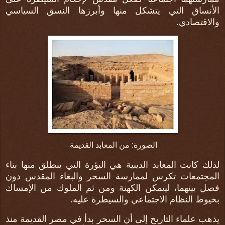
الأنساق التي يتشكل منها وأبرزها النسق السياسي
والاقتصادي.
الصورة: من المعابد القديمة
لذلك كانت المعابد الدينية هي البؤرة التي ينطلق منها بناء
المجتمعات تكرس لممارسة السحر والبغاء المقدس دون
فصل بينهما، ليتمكن الكهنة ومن ثم الملوك من الإمساك
بخيوط النظام الاجتماعي والسيطرة عليه.
يذهب علماء التاريخ إلى أن السحر بدأ في مصر القديمة منذ