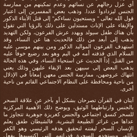
أي عزل رجالهم عن نسائهم وعدم تمكينهم من ممارسة
الجنس ليزدادوا عددا. وذهب بعض المفسرين إلى اعتبار
قول الله تعالى " ويستحيون نساءكم" إلى قتل الأبناء الذكور
والإبقاء على الإناث مستدلين على ذلك بالرؤيا التي تقول
بأن هناك طفل سيولد ويهدد عرش الفرعون، ولكن التهديد
يذهب إلى أبعد من ذلك فالحديث هنا عن النساء، وقد
استهدف الفرعون المواليد الذكور ومن بينهم موسى عليه
السلام الذي قذفته أمه في اليم وهو بعد رضيع خوفاً عليه
من القتل. إذاً الحديث عن استحياء النساء، وفي هذه الحالة
يذهب البعض إلى سبيهن بعد الإبقاء عليهن وذلك يعني
انتهاك عروضهن، ممارسة الجنس معهن إمعاناً في الإذلال
من ناحية ومحافظة على النظام الاجتماعي القائم من ناحية
أخرى.
آيتان في القرآن تصرحان بشكل أو بآخر عن علاقة السحر
بالجنس وارتباطهما الوثيق، ويوضح ذلك الأهمية المركزية
للسحر كنسق اجتماعي والجنس كغريزة جوهرية تتجاوز ما
عداها من غرائز الطبيعة البشرية. فالشيطان طفق يعلم
الإنسان السحر ليفتنه لتحقيق هدفه الرئيسي وهو الكفر
بالله، ويستخدم السحرة قدراتهم التي اكتسبوها بفعل