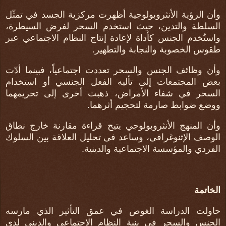
وأن الرؤية الأنثروبولوجية أظهرت مركزية الجسد في تمثّل
السلطة والتدين، حيث استخدم السحر لفرض السيطرة،
واستُخدم الجنس كأداة لإعادة إنتاج النظام الاجتماعي عبر
طقوس الخصوبة والنجابة والتطهير
.
وأن وظائف الجنس والسحر تعددت اجتماعياً، فبينما أدّت
بعض المجتمعات إلى تأليه الفعل الجنسي أو استخدام
السحر في شفاء الأمراض، ذهبت أخرى إلى تحريمهما
ووضع ضوابط صارمة لتحجيم أثرهما
.
وأن المنهج الأنثروبولوجي يتيح قراءة مقارنة خارج نطاق
الوصف الإثنوغرافي، وساعد في تحليل العلاقة بين السلوك
الفردي والمؤسسة الاجتماعية والدينية
.
الخاتمة
حاولت الدراسة الغوص في عمق التأثير الذي مارسه
الجنس والسحر في بنية النظام الاجتماعي والديني لدى