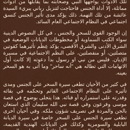
تلك الأدوات يواجهها النبي وصحابته بما يقابلها من أدوات
مماثلة، إلا أداة الجنس فاحتاجت لتنزيل رباني يبريء السيدة
عائشة من تلك التهمة. ذلك يؤكد مدى تأثير الجنس كنسق
اجتماعي في النظام الاجتماعي العام السائد.
إن الوجود القوي للسحر والجنس ، في كل النصوص الدينية
سواء الكتب السماوية أو مخطوطات الديانات الوضعية في
الشرق الأدنى والشرق الأقصى، يؤكد عِظَم تأثيرهما كقوتين
متصلتين، أو منفصلتين، على النظم الاجتماعية في مسيرة
الإديان. فليس من نبي او رسول بدأ دعوته إلا كانت أول
الاتهامات التي تطاله هي "أنه ساحر" وما أتى به هو السحر
بعينه.
في كثير من الأحيان تطغى سيرة السحر على الجنس ومدى
تأثيره على النظام الاجتماعى القائم وتحكمه في بقائه
وقدرته على استمراره أو فنائه. هذا يتجلى بوضوح في قصة
موسى وفرعون وفي قصة نبي الله سليمان الذي استعان
بالجن والمردة في تصريف شؤون ملكه. وفي أحيان أخرى
تطغى سيرة الجنس على السحر خاصة في سيرة الديانة
البابلية والسومرية وكذلك في الديانات الهندية القديمة،