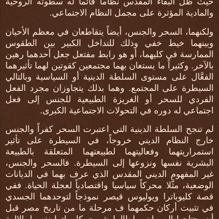
حيث ظل البقاء المقدس نظاماً قائماً له سطوته الروحية
والمادية المؤثرة على مجمل النظام الاجتماعي.
ولكنهما، السحر والجنس، أيضاً يتقاطعان في معظم الأحيان
وبينهما خيط خفي وذلك للتداخل الكبير بين الطقوس
الممارسة في كليهما، أو هو رابط مفتعل جعل أحدهما رهين
بالآخر. وكثيراً ما يستعان بهما مجتمعين كقوتين لهما تأثيرهما
الفعَّال على مستوى السلطة الدينية أو السياسية وبالتالي
السيطرة على المجتمع. وهما بذلك يتجاوزان مجرد الفعل
الفردي للسحر أو الغريزة الطبيعية للجنس إلى فعل
اجتماعي له دوره في التحولات الاجتماعية الكبرى.
لم تنجح السلطة الدينية التي اعتبرت السحر كفراً والجنس
خارج النظام الديني خروجاً، في السيطرة على تأثير
استمراريتهما وفعاليتهما لطبيعتهما المتعلقة بالطبيعة
البشرية نفسها ونزوعها إلى السيطرة. فالسحر والجنس،
غير المفهوم الديني المقدس الذي عرف بهما في الديانات
الوضعية، مثَّلا محركاً سياسيا واقتصادياً لعجلة الحياة. ففي
قصة كليوباترا ويوليوس قيصر نموذجاً لتوحدهما الجسدي
في تثبيت أركان حكمهما ف مرحلة ما من تاريخ مصر قبل