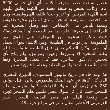
عصور سبقت عصر معرفة الكتابة، أي قبل حوالي 5200
عام، وكانت تختص به طبقة معينة من الكهنة يطلق عليهم
اسم الكهنة المرتلين أو "غريو حب" باللغة الهيروغليفية، وهم
من اختصوا بممارسة السحر، والذي لم يكن مجرد طقوس
وهمية للتأثير على الأشخاص، فقد وصل السحرة عند
الفراعنة إلى معرفة علوم ما بعد الطبيعة أو "الميتافيزيقا"،
حيث تمكن السحرة من السيطرة على القوى غير
الملموسة التي توجد في الطبيعة، وفي الأشياء سواء الجماد
أو الحي، وكان التحكم بقوى فوق الطبيعة علما سريا لم
ينقله السحرة إلا بشروط وعهود ومواثيق، ولم يتاح لأي
شخص أن يكون ساحرا، فقد كان ينتقى السحرة وفقا
لشروط معينة ليدخلوا إلى المعابد ويتعلموا فنون السحر.
هذا وقد جاء في تاريخ مانيتون السمنودي، المؤرخ المصري
الذي كان كاهنا في عهد الملك بطليموس الثاني، قبل حوالي
280 عام ق.م، أن الملوك الفراعنة كانوا يمارسون علم
السحر، حيث كان كل ملوك مصر ملمين بعلم السحر كجزء
من وظيفة الملك في مصر القديمة. السحر: السر
الفرعوني الأعظم- مقال نشر في موقع عرب 48.