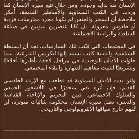
الإنسان منذ بداية وجوده. ومن خلال تتبع سيرة الإنسان كما
وردت في الكتب السماوية والأساطير القديمة، أمكن
ملاحظة أن السحر والجنس لم يكونا مجرد ممارسات فردية
أو طقوس معزولة، بل كانا عنصرين بنيويين في صياغة
السلطة والتراتبية الاجتماعية
.
في المجتمعات التي قنّنت تلك الممارسات، نجد أن السلطة
السياسية والدينية كانت تستند إليها لتكريس الشرعية، بينما
حاولت الأديان التوحيدية في مراحل لاحقة تأطيرها أخلاقيًا
وتشريعيًا لتثبيت مفاهيم الطهارة والنقاء المجتمعي
.
ولئن بدت الأديان السماوية قد قطعت مع الإرث الطقسي
القديم، فإن أثره بقي متجذرًا في اللاشعور الجمعي
والسلوك الاجتماعي. فبين التحريم والإباحة، القداسة
والدنس، تظل سيرة الإنسان محكومة بثنائيات متوترة، لن
تُفهم خارج سياقها الأنثروبولوجي والتاريخي
.