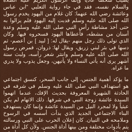
يصيب شخصاً عادياً وإنما الرسول الكريم عليه الصلاة
والسلام نفسه، فقد في جاء رواية الثعلبي "ابن عباس
وعائشة رضي الله عنهما: كان غلام من اليهود يخدم رسول
الله صلى الله عليه وسلم فدبت إليه اليهود فلم يزالوا به
حتى أخذ مشاطة رأس النبي صلى الله عليه وسلم وعدة
أسنان من مشطه، فأعطاها اليهود فسحروه فيها. وكان
الذي تولى ذلك رجل منهم -يقال له: [ لبيد ] بن أعصم- ثم
دسها في بئر لبني زريق، ويقال لها: ذروان، فمرض رسول
الله صلى الله عليه وسلم وانتثر شعر رأسه، ولبث ستة
أشهر يرى أنه يأتي النساء ولا يأتيهن، وجعل يذوب ولا يدري
ما عراه.
ما يؤكد أهمية الجنس، إلى جانب السحر، كنسق اجتماعي
هو استهداف النبي صلى الله عليه وسلم في شرفه في
الحادثة الشهيرة المعروفة بحديث الإفك، عندما اتهموا
السيدة عائشة زوجة النبي في شرفها. ذلك الاتهام لم يكن
عبثياً ولا لمجرد النيل من السيدة عائشة وإنما كان يستهدف
البناء الاجتماعي الجديد الذي بدأت أسسه في الرسوخ
وملامحه في التبيان. كان إعلان الحرب على النبي ورسالته
يتم بأدوات مختلفة ومن بينها أداة الجنس. ولأن كل أداة من