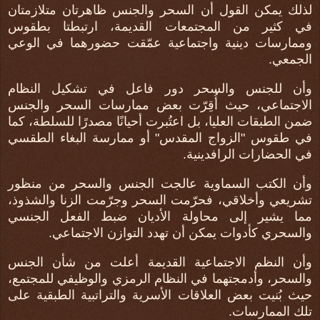
لذلك يمكن القول أن السحر والجنس ظاهرتان متلازمتان
في كثير من المجتمعات القديمة، ارتبطتا بطقوس
وممارسات دينية واجتماعية عمّقت حضورهما في الوعي
الجمعي
.
وأن للجنس والسحر دور فاعل في تشكيل النظام
الاجتماعي، حيث أُقِرّت بعض ممارسات السحر والجنس
ضمن الطبقات العليا، بل اعتُبرت أحيانًا مصدرًا للسلطة، كما
في طقوس "الزواج المقدس" أو ممارسة البغاء الطقسي
في الحضارات الرافدينية
.
وأن الكتب السماوية عالجت الجنس والسحر من منظور
تشريعي وأخلاقي، فحرّمت السحر وجرّمت الزنا والشذوذ،
مما يشير إلى محاولة الأديان ضبط الفعل الجنسي
والسحري كأدوات يمكن أن تهدد التوازن الاجتماعي
.
وأن النظم الاجتماعية القديمة أعلت من شأن الجنس
والسحر، وأدمجتهما في النظام الرمزي والوظيفي للمجتمع،
حيث بُنيت بعض العلاقات الأسرية والتراتبية الطبقية على
تلك الممارسات
.