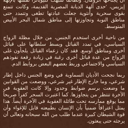
أن يجتاحها الرومان. ولطالما شبهت كليوباترا نفسها بالإلهة
إيزيس، ‘حدى آلهة الديانة المصرية القديمة، وكانت تتمتع
بقوى سحرية وأنثوية جعلت عبادتها تطغى وتتمدد حتى
مناطق النوبة وتجاوزتها إلى مناطق شمال البحر الأبيض
المتوسط.
من ناحية أخرى استخدم الجنس، من خلال مظلة الزواج
السياسي، في تمدد القبائل وبسط سلطانها على قبائل
أخرى ومناطق أوسع. فقد كان زعماء القبائل يلجأون غلى
الزواج من عدة قبائل أخرى رغبة في زيادة رقعة نفوذهم
السياسي والاجتماعي وربط بعضهم البعض بروابط الدم.
ربما نجحت الأديان السماوية في وضع الجنس داخل إطار
شرعي، وما خارج الإطار غير شرعي، ووضعت من القوانين
ما وضعت برسم ضوابط وحدود وإلا كانت العقوبة في
الآخرة تنتظر من يتجاوزها. كما اعتبرت السحر كفراً صريحاً
مما يوقع ممارسه تحت طائلة العقوبة في الآخرة أيضاً. هذا
يمثل اعترافاً ضمنياً بأن الإنسان بطبيعته قابل للإغواء وأن
قوة الشيطان كبيرة عندما طلب من الله سبحانه وتعالى أن
يرجئه حتى يبعثون.