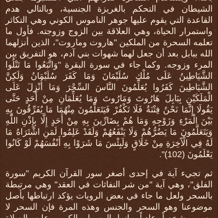
الشيطان في التحكم بالغريزة الجنسية، وبالتالي هدم
القاعدة التي يقوم عليها جوهر الناموس الكوني وهي التكاثر
واستمرار الحياة، وهي العلاقة بين الزوج وزوجته. فأول ما
تعلمه السحرة من الملكين "هاروت وماروت"، الذين أنزلهما
الله ببابل بعد أن جعل لهما شهوات بني آدم، هو التفريق بين
المرء وزوجه. وكما جاء في سورة البقرة "وَاتَّبَعُوا مَا تَتْلُوا
الشَّيَاطِينُ عَلَى مُلْكِ سُلَيْمَانَ وَمَا كَفَرَ سُلَيْمَانُ وَلَكِنَّ
الشَّيَاطِينَ كَفَرُوا يُعَلِّمُونَ النَّاسَ السِّحْرَ وَمَا أُنْزِلَ عَلَى
الْمَلَكَيْنِ بِبَابِلَ هَارُوتَ وَمَارُوتَ وَمَا يُعَلِّمَانِ مِنْ أَحَدٍ حَتَّى
يَقُولَا إِنَّمَا نَحْنُ فِتْنَةٌ فَلَا تَكْفُرْ فَيَتَعَلَّمُونَ مِنْهُمَا مَا يُفَرِّقُونَ بِهِ
بَيْنَ الْمَرْءِ وَزَوْجِهِ وَمَا هُمْ بِضَارِّينَ بِهِ مِنْ أَحَدٍ إِلَّا بِإِذْنِ اللَّهِ
وَيَتَعَلَّمُونَ مَا يَضُرُّهُمْ وَلَا يَنْفَعُهُمْ وَلَقَدْ عَلِمُوا لَمَنِ اشْتَرَاهُ مَا
لَهُ فِي الْآَخِرَةِ مِنْ خَلَاقٍ وَلَبِئْسَ مَا شَرَوْا بِهِ أَنْفُسَهُمْ لَوْ كَانُوا
يَعْلَمُونَ (102)".
ثم تجيء آية في إحدى أصغر سور القرآن الكريم "سورة
الفلق"، وهي آية "من شر النفاثات في العقد" وهي مرتبطة
بالسحر ولعل ما جاء في بعض الرويات يؤكد ارتباطها بأصل
موضوعنا وهو السحر والجنس وهذه المرة فإن السحر لا