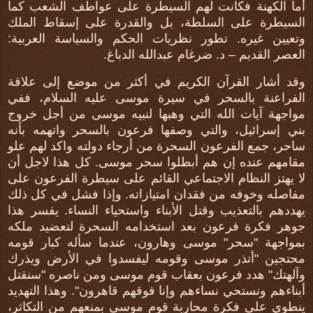
أما الكهنة فكانت لهم السيطرة على عواطف الشعب كما
السيطرة على السلطة، بل والقدرة على إسقاط الملك
وتعيين غيره. تطور نظريات الحكم والسياسة العربية:
العصر القديم – د. ضرغام عبدالله الدباغ.
وقد أشار القرآن الكريم في أكثر من موضع إلى علاقة
الفراعنة بالسحر في سيرة موسى عليه السلام، ففي
مواجهة آيات الله التي وهبها لنبيه موسى من أجل خروج
بني إسرائيل، والتي وصفها فرعون بالسحر واتهمه بأنه
ساحر، جمع الفرعون السحرة من أرجاء دولته واكد لهم علو
مقامهم عنده إن هم أبطلوا سحر موسى. كل هذا لاجل أن
لا يهتز النظام الاجتماعي القائم على سيطرة الفرعون على
مفاصله وخوفه من فقدان امتيازاته. وإذا فشل في كل ذلك
يهددهم بالتعذيب وقتل الأبناء واستحياء النساء. يفسر هذا
جوهر فكرة فرعون بعد استخدامه السحرة لتعضيد ملكه
بمواجهة "سحر" موسى وهارون، عندما سأله كبار قومه
محتجين "أتذر موسى وقومه ليفسدوا في الأرض ويذرك
وآلهتك" هدد فرعون بعقاب قوم موسى ومن ناصره "سنقتل
أبناءهم ونستحي نساءهم وإنا فوقهم قاهرون". وهذا التهديد
ينطوي على فكرة محاربة قوم موسى بمنعهم من التكاثر،