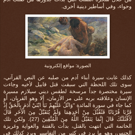
وحواء، وفي أساطير دينية أخرى.
الصورة: مواقع إلكترونية
كذلك غابت سيرة أبناء آدم من صلبه عن النص القرآني،
سوى تلك اللحظة التي سبقت قتل قابيل لأخيه وجاءت
سيرة مختصرة جداً مرسخة لطقس ديني سيلازم مسيرة
الإنسان وعلاقته بربه على مر الأزمان، ألا وهو القربان، أو
كما جاء في سورة المائدة "وَاتْلُ عَلَيْهِمْ نَبَأَ ابْنَيْ آدَمَ بِالْحَقِّ إِذْ
قَرَّبَا قُرْبَانًا فَتُقُبِّلَ مِنْ أَحَدِهِمَا وَلَمْ يُتَقَبَّلْ مِنَ الْآخَرِ قَالَ
لَأَقْتُلَنَّكَ قَالَ إِنَّمَا يَتَقَبَّلُ اللَّهُ مِنَ الْمُتَّقِينَ (27). ولكن تلك
الخاتمة التي انتهت بالقتل، بدأت بالفتنة والغواية وغريزة
الجنس، وهو ما يرد في كثير من التفاسير ويرد كذلك في