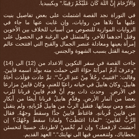
وَالأَرْحَامَ إِنَّ اللّهَ كَانَ عَلَيْكُمْ رَقِيبًا." ويكيبيديا.
في التوراة نجد القصة اشتملت على بعض تفاصيل بنيت
عليها ما تلاها من روايات، وإن غابت عنها ما جاء في
الروايات الموازية للنصوص من أسباب للخلاف بين الأخوين
وقتل أحدهما للآخر، والمتمثل في الرغبة في الحصول على
إمرأة بعينها ومعادلة عنصر الجمال والقبح التي افتتحت عالم
جريمة القتل بسبب الشهوة والجنس.
جاءت القصة في سفر التكوين الاعداد من (12) الى (14)
"وعرفَ آدمُ امرأتَهُ حوّاءَ التي حملت منه بولد اسمه قايينَ.
وقالت: "اقتنيتُ رجُلاً مِنْ عندِ الربِّ’". ثمَّ عادت فوَلَدَت أخاهُ
هابيلَ. وكانَ هابيلَ في حياته راعيًا للغنمِ، وكانَ قايينُ مزارعا
في الأرضِ. وحدث ذات يوم أنَّ قدم قايينَ قربانا للرب
بعضا من أثمار الأرضِ. وقدَّم هابيلُ قربانا أيضًا من أبكارِ
غنمهِ ومن سِمانِها. فتقبل الربُّ من هابيلَ قُرْبانِهِ، ولم يتقبل
من قايينَ قُربانهِ. فاغتاظَ قايينُ جدًّا وسقطَ وجهُهُ. فقال
الرَّبُّ لقايينَ: ‘"لماذا اغتَظْتَ؟ ولماذا سقطَ وجْهُكَ؟ إن
أحسَنتَ لارفعنك؟ وإن لم تُحْسِنْ لاطردنك خسيئا لتخسئن
بخطاياك، ولتنغمس فيها الى نهايتك"." العهد القديم.