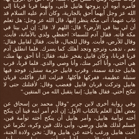
فأمره أبوه أن يزوجها هابيل فأبى، وأنهما قربا قربانا إلى
الله عز وجل أيهما أحق بالجارية، وكان آدم عليه السلام قد
غاب عنهما، أتى مكة ينظر إليها، قال الله عز وجل: هل تعلم
أن لي بيتا في الأرض؟ قال: اللهم لا. قال: إن لي بيتا في
مكة فأته. فقال آدم للسماء: احفظي ولدي بالأمانة، فأبت.
وقال للأرض، فأبت. وقال للجبال، فأبت. فقال لقابيل فقال:
نعم ، تذهب وترجع وتجد أهلك كما يسرك. فلما انطلق آدم
قربا قربانا، وكان قابيل يفخر عليه، فقال: أنا أحق بها منك،
هي أختي، وأنا أكبر منك، وأنا وصي والدي. فلما قربا، قرب
هابيل جذعة سمنة، وقرب قابيل حزمة سنبل، فوجد فيها
سنبلة عظيمة، ففركها فأكلها. فنزلت النار فأكلت قربان
هابيل وتركت قربان قابيل فغضب وقال: لأقتلنك حتى لا
تنكح أختي. فقال هابيل: إنما يتقبل الله من المتقين."
وفي رواية أخرى لابن جرير "وقال محمد بن إسحاق عن
بعض أهل العلم بالكتاب الأول: إن آدم أمر ابنه قينا أن ينكح
أخته توأمة هابيل، وأمر هابيل أن ينكح أخته توأمة قين،
فسلم لذلك هابيل ورضي، وأبى ذلك قين وكره، تكرما عن
أخت هابيل ورغب بأخته عن هابيل وقال: نحن ولادة الجنة،