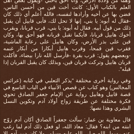
وهما من ولادة الأرض، وأنا أحق بأختي -ويقول بعض أهل
العلم بالكتاب الأول: كانت أخت قين من أحسن الناس،
فضن بها عن أخيه وأرادها لنفسه، فالله أعلم أي ذلك كان
-فقال له أبوه: يا بني، إنها لا تحل لك، فأبى قابيل أن يقبل
ذلك من قول أبيه. فقال له أبوه: يا بني، قرب قربانا، ويقرب
أخوك هابيل قربانا، فأيكما تقبل قربانه فهو أحق بها، وكان
قين على بذر الأرض، وكان هابيل على رعاية الماشية،
فقرب قين قمحا، وقرب هابيل أبكارا من أبكار غنمه
-وبعضهم يقول: قرب بقرة -فأرسل الله نارا بيضاء، فأكلت
قربان هابيل وتركت قربان قين، وبذلك كان يقبل القربان إذا
قبله".
وفي رواية أخرى مختلفة "يذكر الثعلبي في كتابه (عرائس
المجالس) وهو كتاب عن قصص الأنبياء في الباب التاسع في
قصة قابيل وهابيل رواية عن الإمام جعفر الصادق تحوي
فكرة مختلفة عن طريقة زواج أولاد آدم وتكوين النسل
البشري وهذا نصها:
قال معاوية بن عمار: سألت جعفراً الصادق أكان آدم زوّج
ابنته من ابنه؟ فقال: معاذ الله، لو فعل ذلك آدم لما رغب
عنه رسول الله صلى الله عليه وسلم، ولا كان دين آدم إلا