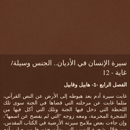
سيرة الإنسان في الأديان.. الجنس وسيلة/
غاية - 12
الفصل الرابع -1- هابيل وقابيل
غابت سيرة آدم بعد هبوطه إلى الأرض عن النص القرآني،
مثلما غابت عن مرحلته التي قضاها في الجنة سوى تلك
اللحظة التي دخل فيها الجنة وتلك التي أكل فيها من
الشجرة المحرمة، ومعه زوجه "التي لم يفصح عن اسمها"،
وإن جاءت بعض ملامح سيرته الأرضية في الكتاب المقدس،
من خلال شجرة النسب التي بدأت جذورها من صلب آدم