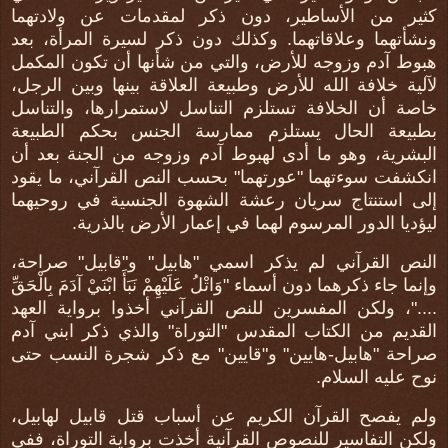
كثير من الأساطير، دون ذكر لمقدمات عن ولادتهما
ونشأتهما وعلاقاتهما. وكذلك دون ذكر لسيرة المرأة، بعد
هبوط آدم وزوجه للأرض، والتي من شأنها أن تكون المكمل
لآلية خلافة الله للأرض وطبيعة العلاقة بينها وبين الرجل،
خاصة أن الخلافة تستلزم التناسل لاستمرارها، والتناسل
بطبيعة الحال يستلزم ممارسة الجنس بحكم الطبيعة
البشرية، وهو ما أدى لهبوط آدم وزوجه من الجنة بعد أن
انكشفت سوءتهما "عورتهما" بحسب النص القرآني، ما يقود
إلى استنتاج سريان رعشة الشهوة الجنسية في روحيهما
ليؤديا الدور المرسوم لهما في إعمار الأرض بالذرية.
النص القرآني لم يذكر اسمي "هابيل" و"قابيل" صراحة،
وإنما جاء ذكرهما دون أسماء "وَاتْلُ عَلَيْهِمْ نَبَأَ ابْنَيْ آدَمَ بِالْحَقِّ
...."، ولكن المفسرين للنص القرآني أخذوا برواية العهد
القديم من الكتاب المقدس "التوراة" والذي ذكر ابني آدم
صراحة "هابيل-هايين" و"قايين" مع ذكر شجرة النسب حتى
نوح عليه السلام.
ولم يفصح القرآن الكريم عن أسباب قتل قابيل لهابيل،
ولكن التفاسير للنصوص القرآنية أخذت برواية التوراة، ففي