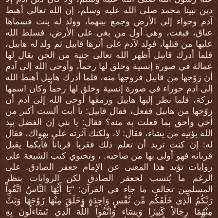
دين نبينا محمد صلى الله عليه وسلم، إن الله تعالى أهبط
آدم وحواء إلى الأرض وجمع بينهما، وولد له بنت فسماها
عناق، فبغت، وهي أول من بغى على الأرض، فسلط الله
عليها من قتلها، فولد لآدم على أثرها قابيل ثم ولد له هابيل،
فلما أدرك قابيل أظهر الله تعالى جنية من الجن يقال لها
عمالة في صورة إنسية وخلق لها رحماً، وأوحى الله إلى آدم
أن زوّجها من قابيل فزوجها منه، فلما أدرك هابيل أهبط الله
إلى آدم حوراء في صورة إنسية وخلق لها رحماً وكان اسمها
تركة، فلما نظر إليها هابيل ورمقها أوحى الله إلى آدم أن
زوّجها من هابيل ففعل، فقال قابيل: يا أبت ألست أكبر من
أخي وأحق بما فعلت به منه؟ فقال: يا بني إن الفضل بيد
الله يؤتيه من يشاء، فقال: لا، ولكنك آثرته علي بهواك، فقال
له: إن كنت تريد أن تعلم ذلك فقربا قرباناً فأيكما يقبل
قربانه فهو أولى بها من صاحبه. ، وتحتوي كتب الشيعة على
روايات تؤيد هذا المعنى عن الإمام جعفر الصادق. على
الرغم ما يُنسب لجعفر الصادق لكن الروايات بنظر
المسلمين تخالف ما جاء في القرآن: "يَا أَيُّهَا النَّاسُ اتَّقُواْ
رَبَّكُمُ الَّذِي خَلَقَكُم مِّن نَّفْسٍ وَاحِدَةٍ وَخَلَقَ مِنْهَا زَوْجَهَا وَبَثَّ
مِنْهُمَا رِجَالاً كَثِيرًا وَنِسَاء وَاتَّقُواْ اللّهَ الَّذِي تَسَاءلُونَ بِهِ