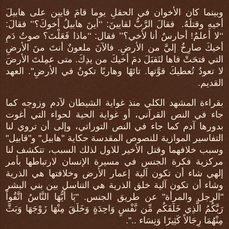
وبينما كان الأخوان في الحقلِ يوما قامَ قايين على هابيلَ
أخيهِ وقتلَهُ. فقالَ الرَّبُّ لقايينَ: ‘‘أينَ هابيلُ أخوكَ؟’’ فقالَ:
‘‘لا أعلمُ! أحارسٌ أنا لأخي؟’’ فقال: ‘‘ماذا فَعَلْتَ؟ صوتُ دَمِ
أخيكَ صارِخٌ إليَّ من الأرضِ. فالآنَ ملعونٌ أنتَ منَ الأرضِ
التي فتحَتْ فاها لتَقبَلَ دمَ أخيكَ من يدِكَ. متى عمِلتَ الأرضَ
لا تعودُ تُعطيكَ قوَّتها. تائهًا وهاربًا تكونُ في الأرضِ". العهد
القديم.
بقراءة المشهد الكلي منذ غواية الشيطان لآدم وزوجه كما
جاء في النص القرآني، أو غواية الحية لحواء التي أغوت
بدورها آدم كما جاء في النص التوراتي، وإلى أن تروي لنا
التفاسير الموازية للنصوص المقدسة حكاية "هابيل" و"قابيل"
وسبب خلافهما وقتل الأخير للاول لذلك السبب، تتكشف لنا
مركزية فكرة الجنس في مسيرة الإنسان لارتباطها بأمر
إلهي شاء أن تكون آلية إعمار الأرض وخلافتها هي الذرية
وشاء أن تكون آلية خلق الذرية هي التناسل بين بني البشر
"الرجل والمرأة" عن طريق الجنس. "يَا أَيُّهَا النَّاسُ اتَّقُواْ
رَبَّكُمُ الَّذِي خَلَقَكُم مِّن نَّفْسٍ وَاحِدَةٍ وَخَلَقَ مِنْهَا زَوْجَهَا وَبَثَّ
مِنْهُمَا رِجَالاً كَثِيرًا وَنِسَاء ..".