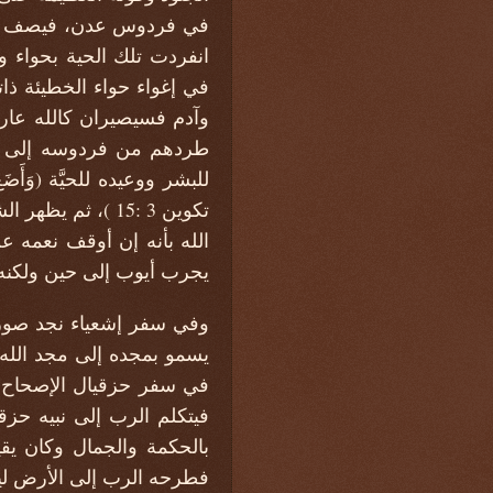
انفردت تلك الحية بحواء و
في إغواء حواء الخطيئة ذات
طردهم من فردوسه إلى أرض
للبشر ووعيده للحيَّة (وَأَضَعُ عَدَاو
تكوين 3 :15 )،
يجرب أيوب إلى حين ولكنه 
وفي سفر إشعياء نجد صورة
فيتكلم الرب إلى نبيه حزق
بالحكمة والجمال وكان يقي
فطرحه الرب إلى الأرض ليع