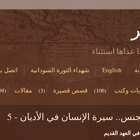
ر
 عداها استثناء
ة
English
شهداء الثورة السودانية
اتصل بن
يات وكتب
قصص قصيرة
مقالات
98)
(3)
(106)
(19)
جنس.. سيرة الإنسان في الأديان - 5