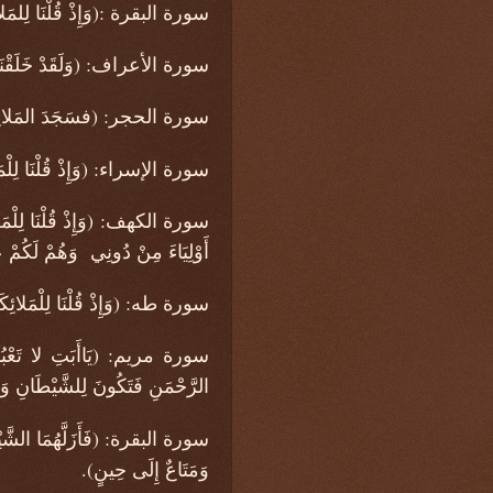
سورة البقرة :(وَإِذْ قُلْنَا لِلمَلائِ
سورة الأعراف: (وَلَقَدْ خَلَقْنَاكُمْ 
سورة الحجر: (فسَجَدَ المَلائِكَةُ كُ
سورة الإسراء: (وَإِذْ قُلْنَا لِلْمَل
سورة الكهف: (وَإِذْ قُلْنَا لِلْمَلائِك
أَوْلِيَاءَ مِنْ دُونِي وَهُمْ لَكُمْ ع
سورة طه: (وَإِذْ قُلْنَا لِلْمَلائِكَ
سورة مريم: (يَاأَبَتِ لا تَعْبُدِ ا
الرَّحْمَنِ فَتَكُونَ لِلشَّيْطَانِ وَلِيّ
سورة البقرة: (فَأَزَلَّهُمَا الشَّيْطَا
وَمَتَاعٌ إِلَى حِينٍ).