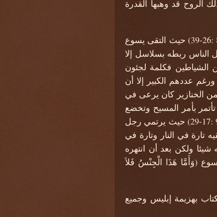
 الروح قد وهبها القدرة
ومن أبرز قصص إخراج المسيح للشياطين هي تلك المذكورة في (مرقس 5 :1-20 ولوقا 8 :26-39) حيث التقى يسوع
الناس ربطه بسلاسل إلا
 الشياطين فكلمة لجئون
ستخدم للدلالة على فرقة من الجيش الروماني تشمل 6000 جندي، ورغم عددهم الكبير إلا أن
 من الخنازير كان يرعى في
تأتمر بأمر المسيح وتخضع
لمشيئته، والقصة الأخرى ذات الأهمية المماثلة هي الواردة في (متى 17 :15-21 ومرقس 9 :17-29) حيث يرتمي رجل
 تارة في النار وتارة في
 شيئا ولكن بعد أن انتهره
َّا هَذَا الْجِنْسُ فَلاَ
تاب بهزيمة إبليس وجميع