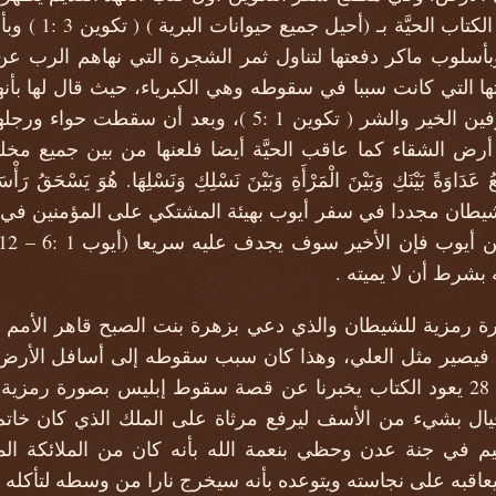
بأسلوب ماكر دفعتها لتناول ثمر الشجرة التي نهاهم الرب ع
ها التي كانت سببا في سقوطه وهي الكبرياء، حيث قال لها بأن
وآدم فسيصيران كالله عارفين الخير والشر ( تكوين 1 :5 )، وب
 الشقاء كما عاقب الحيَّة أيضا فلعنها من بين جميع مخ
َةً بَيْنَكِ وَبَيْنَ الْمَرْأَةِ وَبَيْنَ نَسْلِكِ وَنَسْلِهَا. هُوَ يَسْحَقُ رَأْس
 ثم يظهر الشيطان مجددا في سفر أيوب بهيئة المشتكي على المؤمني
بشرط أن لا يميته .
 رمزية للشيطان والذي دعي بزهرة بنت الصبح قاهر الأمم ال
في سفر حزقيال الإصحاح 28 يعود الكتاب يخبرنا عن قصة سقوط إبليس بصورة
يال بشيء من الأسف ليرفع مرثاة على الملك الذي كان خاتم 
م في جنة عدن وحظي بنعمة الله بأنه كان من الملائكة المقر
اقبه على نجاسته ويتوعده بأنه سيخرج نارا من وسطه لتأكله .