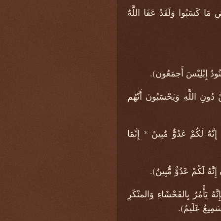
 مَا كَسَبُوا وَلَقَدْ عَفَا اللَّهُ
ُودُ إِبْلِيْسَ أَجمَعُون).
دُونِ اللَّهِ وَيَحْسَبُونَ أَنَّهُم
هُ لَكُمْ عَدُوٌّ مُبِينٌ * إِنَّمَا
َهُ لَكُمْ عَدُوٌّ مُّبِينٌ).
هُ يَأْمُرُ بِالفَحْشَاءِ وَالمنْكَرِ
 سَمِيعٌ عَلَيمٌ).