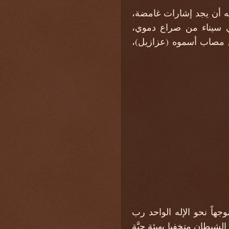
كنه أن يجد إشارات غامضة،
ي سيناء من صراع دموي،
ن مصاب أسموه (عزازيل)،
جهاً نحو الإله الواحد رب
شيطان متخفيا بهيئة حيَّة