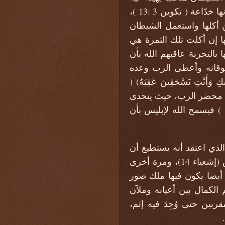
في فردوس عدن، فيصف الكتاب الحيَّة بـ (أحيل جميع حيوانات البرية ) ( تكوين 3 :1 ) وبأنها خدّاعة ( تكوين 3 :13 )،
ن أكلها واستعمل الشيطان
ها إن أكلت تلك الثمرة هي
عد أن سقطت حواء ورجلها بالتجربة عاقبهم الله بأن
لوقاته وأعطى الرب وعده
َكِ وَأَنْتِ تَسْحَقِينَ عَقِبَهُ) (
ن في محضر الرب، حيث يتحدى
الله بأنه إن أوقف نعمه عن أيوب فإن الأخير سوف يجدف عليه سريعا (أيوب 1 :6 – 12 ) فيسمح الله لإبليس بأن
ذي اعتقد أنه يستطيع أن
يسمو بمجده إلى مجد الله فيصير مثل العلي، وهذا كان سبب سقوطه إلى أسافل الأرض (إشعياء 14)، ومرة أخرى
 رمزية أيضا يكون فيها ملك صور
الكمال بين أعيانه وملآن
بين حتى وُجِدَ فيه إثم،