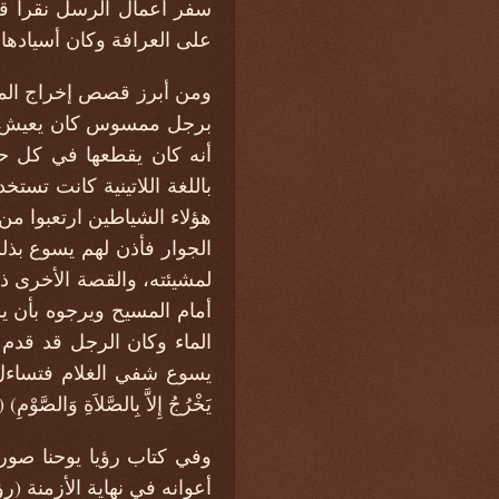
سفر أعمال الرسل نقرأ قص
على العرافة وكان أسيادها يجنون 
برجل ممسوس كان يعيش في
أنه كان يقطعها في كل ح
هؤلاء الشياطين ارتعبوا من
الجوار فأذن لهم يسوع بذل
أمام المسيح ويرجوه بأن ي
الماء وكان الرجل قد قدم ا
يسوع شفي الغلام فتساءل الت
يَخْرُجُ إِلاَّ بِالصَّلاَةِ وَالصَّوْمِ) (متى
وفي كتاب رؤيا يوحنا صور
أعوانه في نهاية الأزمنة (رؤيا 20: 1–3–7-0