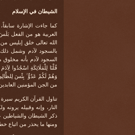
الشيطان في الإسلام
كما جاءت الإشارة سابقاً،
العربية هو من الفعل بَلَس
الله تعالى خلق إبليس من نا
بالسجود لآدم وشمل ذلك ا
قُلْنَا لِلْمَلَائِكَةِ اسْجُدُوا لِآدَمَ
وَهُمْ لَكُمْ عَدُوٌّ ۚ بِئْسَ
من الجن المؤمنين العابدين
تناول القرآن الكريم سيرة 
النار، وإنه وقبيله يرونه 
ذكر الشيطان والشياطين عش
ومنها ما يحذر من اتباع خطو