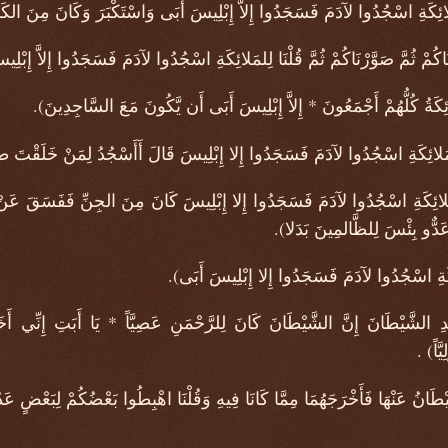
كَةِ اسْجُدُوا لآدَمَ فَسَجَدُوا إِلاَّ إِبْلِيسَ أَبَى وَاسْتَكْبَرَ وَكَانَ مِنَ الكَ
ثُمَّ صَوَّرْنَاكُمْ ثُمَّ قُلْنَا لِلمَلائِكَةِ اسْجُدُوا لآدَمَ فَسَجَدُوا إِلاَّ إِبْلِ
لُّهُمْ أَجْمَعُونَ * إِلاَّ إِبْلِيسَ أَبَى أَن يَّكُونَ مَعَ السَّاجِدِينَ).
ائِكَةِ اسْجُدُوا لآدَمَ فَسَجَدُوا إِلا إِبْلِيسَ قَالَ أَأَسْجُدُ لِمَنْ خَلَقْتَ طِي
َةِ اسْجُدُوا لآدَمَ فَسَجَدُوا إِلا إِبْلِيسَ كَانَ مِنَ الجِنِّ فَفَسَقَ عَنْ أَمْرِ رَب
َدٌّو بِئْسَ لِلظَّالمِينَ بَدَلا).
ةِ اسْجُدُوا لآدَمَ فَسَجَدُوا إِلا إِبْلِيسَ أَبَى).
لشَّيْطَانَ إِنَّ الشَّيْطَانَ كَانَ لِلرَّحْمَنِ عَصِيَّاً * يَا أَبَتِ إِنِّي أ
َاً) .
نُ عَنْهَا فَأَخْرَجَهُمَا مِمَّا كَانَا فِيهِ وَقُلْنَا اهْبِطُوا بَعْضُكُمْ لِبَعْضٍ عَد