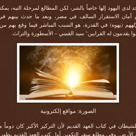
دى اليهود إلها خاصاً بالشر، لكن المطالع لمرحلة التيه، يم
هم أمان الاستقرار السالف في مصر، وبعد ما حدث بينهم ف
ههم (يهوه) في القدرة، هو السبب المباشر فيما وقع بهم م
ا يقدمون له القرابين" سيد القمني – الأسطورة والتراث.
الصورة: مواقع إلكترونية
لشيطان في كتاب العهد القديم لأن التركيز الأكبر كان دوماً مو
الأرض. وفي مطلع سفر التكوين أول كتب العهد القديم يظهر ال