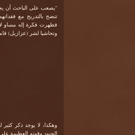
"يصعب على الباحث أن يجد ل
تتضح بالتدريج مع فقدان
فظهرت فكرة إله مساو لإل
وتحاشيا لشر (عزازيل) قامو
وهكذا، لا يوجد ذكر كثير ل
الجنود وقوته العظيمة على 