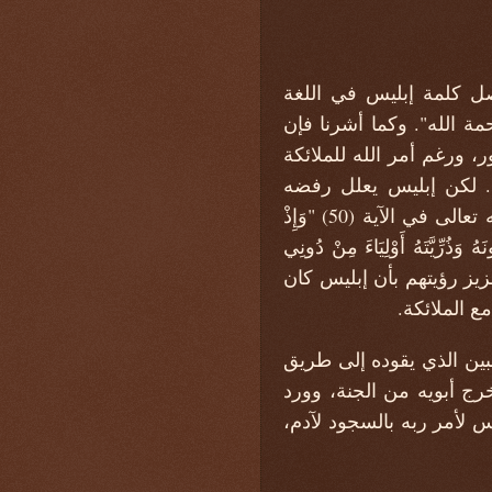
أصل كلمة إبليس في اللغة
مة الله". وكما أشرنا فإن
ر، ورغم أمر الله للملائكة
ة. لكن إبليس يعلل رفضه
السجود لآدم بأنه مخلوق من طين بينما هو مخلوق من نار، وفي سورة الكهف يقول الله تعالى في الآية (50) "وَإِذْ
ُ وَذُرِّيَّتَهُ أَوْلِيَاءَ مِنْ دُونِي
لى تعزيز رؤيتهم بأن إبليس كان
ع الملائكة.
مبين الذي يقوده إلى طريق
خرج أبويه من الجنة، وورد
 لأمر ربه بالسجود لآدم،