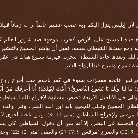
 إبليس ينزل إليكم وبه غضب عظيم عالماً أن له زماناً قليلا" (رؤيا ي
يرة حياة المسيح على الأرض كحرب موجهة ضد شرور العالم 
ة ومع سيدها الشيطان نفسه، فقبل أن يباشر المسيح بالتبشير 
 ليلة وبعدها جاءه الشيطان ليجربه فهزمه يسوع هناك في عقر د
 تسرح وتمرح فيها أرواح الشر.
يل مرقس فاتحة معجزات يسوع في كفر ناحوم حيث أخرج 
ل تتوالى في الأناجيل الأربعة قصص مشابهة لإخراج تلك الشيا
ان المسيح وتعلن للجميع بأنه ابن الله العلي، وفي وقت 
ويمنحهم السلطان لشفاء المرضى ولإخراج الشياطين
 النجسة في البشر، إلا أنه يبين أن دخول الشياطين كان ي