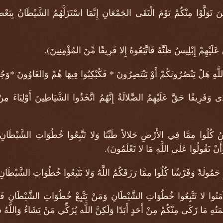
َّوْا مِنْكُمْ يَوْمَ الْتَقَى الجَمْعَانِ إِنَّمَا اسْتَزَلَّهُمُ الشَّيْطَانُ بِبَعْضِ
ِمْ إِبْلِيسُ ظَنَّهُ فَاتَّبَعُوهُ إِلا فَرِيقًا مِّنَ المُؤْمِنِينَ).
لْ يَنْصُرُونَكُمْ أَوْ يَنْتَصِرُونَ * فَكُبْكِبُوا فِيهَا هُمْ وَالغَاوُونَ *وَجُن
قًا حَقَّ عَلَيْهِمُ الضَّلالَةُ إِنَّهُمُ اتَّخَذُوا الشَّيَاطِينَ أَوْلِيَاءَ مِنْ 
ُلُوا مِمَّا فِي الأَرْضِ حَلالاً طَيِّبًا وَلا تَتَّبِعُوا خُطُوَاتِ الشَّيْطَانِ إِنَّ
أَنْ تَقُولُوا عَلَى اللَّهِ مَا لا تَعْلَمُونَ).
لَةً وَفَرْشًا كُلُوا مِمَّا رَزَقَكُمُ اللَّهُ وَلا تَتَّبِعُوا خُطُوَاتِ الشَّيْطَانِ إِنّ
نُوا لا تَتَّبِعُوا خُطُوَاتِ الشَّيْطَانِ وَمَنْ يَتَّبِعْ خُطُوَاتِ الشَّيْطَانِ فَإِنَّ
مَتُهِ مَا زَكَى مِنْكُمْ مِنْ أَحَدٍ أَبَدًا وَلَكِنَّ اللَّه يُزَكِّي مَنْ يَشَاءُ وَاللَّهُ