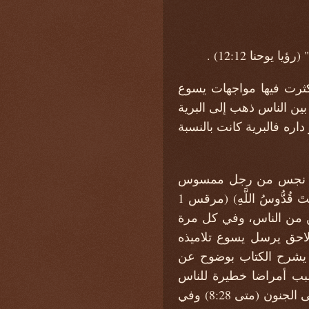
وحنا 12:12) .
كثرت فيها مواجهات يسوع
بين الناس ذهب إلى البرية
اره فالبرية كانت بالنسبة
روح نجس من رجل ممسوس
وهناك صرخ ذلك الروح (آهِ! مَا لَنَا وَلَكَ يَا يَسُوعُ النَّاصِرِيُّ؟ أَتَيْتَ لِتُهْلِكَنَا! أَنَا أَعْرِفُكَ مَنْ أَنْتَ قُدُّوسُ اللَّهِ) (مرقس 1
طين من الناس، وفي كل مرة
لاحق يرسل يسوع تلاميذه
 (متى 10 :8). ومن ناحية أخرى لا يشرح الكتاب بوضوح عن
سبب أمراضا خطيرة للناس
جسدية وعقلية كالبكم (متى 9 :32) والصرع (مرقس 9 :17-27) والعمى (متى 12 :22) وحتى الجنون (متى 8:28) وفي