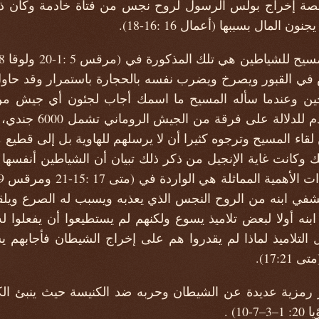
ة إخراج بولس الرسول لروح نجس من فتاة خادمة وكان ذلك
المال بسببها (أعمال 16 :16-18).
 القبور ويصرخ ويضرب نفسه بالحجارة باستمرار وقد حاول 
ين وعندما سأله المسيح ما اسمك أجاب لجئون أي جيش من
باللغة اللاتينية كانت ت
 لقاء المسيح وترجوه كثيرا أن لا يرسلهم للهاوية بل إلى قطيع
ك وكانت غاية الإنجيل من ذكر ذلك تبيان أن الشياطين أنفسها 
شفي ابنه من الروح النجس الذي يعذبه ويسبب له الصرع ويلقيه
بنه أولا لبعض تلاميذ يسوع ولكنهم لم يستطيعوا أن يفعلوا له
لاميذ لماذا لم يقدروا هم على إخراج الشيطان فأجابهم يسوع (وَأَم
 17:21).
 رمزية عديدة عن الشيطان وحربه ضد الكنيسة حيث ينبئ الك
1) .