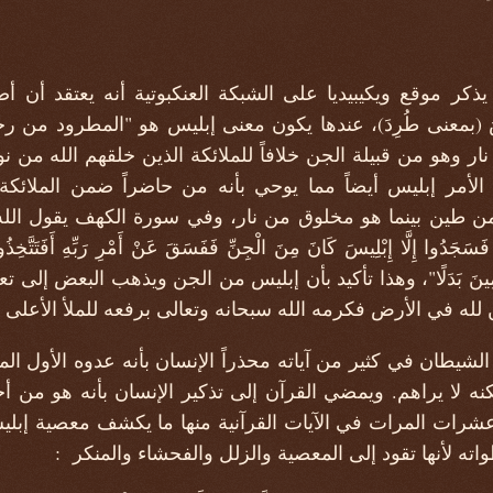
 يذكر موقع ويكيبيديا على الشبكة العنكبوتية أنه يعتقد أن 
َ (بمعنى طُرِدَ)، عندها يكون معنى إبليس هو "المطرود من رح
ر وهو من قبيلة الجن خلافاً للملائكة الذين خلقهم الله من نو
لأمر إبليس أيضاً مما يوحي بأنه من حاضراً ضمن الملائك
 فَسَجَدُوا إِلَّا إِبْلِيسَ كَانَ مِنَ الْجِنِّ فَفَسَقَ عَنْ أَمْرِ رَبِّهِ أَفَتَتَّخِذُونَه
 لِلظَّالِمِينَ بَدَلًا"، وهذا تأكيد بأن إبليس من الجن ويذهب البعض إ
 لله في الأرض فكرمه الله سبحانه وتعالى برفعه للملأ الأعلى م
الشيطان في كثير من آياته محذراً الإنسان بأنه عدوه الأول ال
ولكنه لا يراهم. ويمضي القرآن إلى تذكير الإنسان بأنه هو من أ
رات المرات في الآيات القرآنية منها ما يكشف معصية إبليس
اته لأنها تقود إلى المعصية والزلل والفحشاء والمنكر :