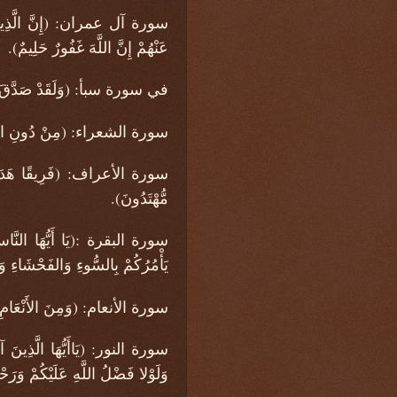
سورة آل عمران: (إِنَّ الَّذِينَ تَوَل
عَنْهُمْ إِنَّ اللَّهَ غَفُورٌ حَلِيمٌ).
في سورة سبأ: (وَلَقَدْ صَدَّقَ عَلَيْه
سورة الشعراء: (مِنْ دُونِ اللَّهِ هَ
سورة الأعراف: (فَرِيقًا هَدَى وَفَرِي
مُّهْتَدُونَ).
سورة البقرة :(يَا أَيُّهَا النَّاسُ ك
يَأْمُرُكُمْ بِالسُّوءِ وَالفَحْشَاءِ وَ
سورة الأنعام: (وَمِنَ الأَنْعَامِ حَمُو
سورة النور: (يَاأَيُّهَا الَّذِينَ آمَ
وَلَوْلا فَضْلُ اللَّهِ عَلَيْكُمْ وَرَحْ