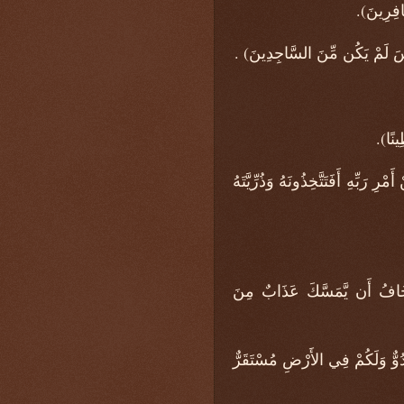
افِرِينَ).
يسَ لَمْ يَكُن مِّنَ السَّاجِدِينَ) .
نًا).
ِّهِ أَفَتَتَّخِذُونَهُ وَذُرِّيَّتَهُ
َخَافُ أَن يَّمَسَّكَ عَذَابٌ مِنَ
ُوٌّ وَلَكُمْ فِي الأَرْضِ مُسْتَقَرٌّ