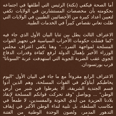
أما الصحة فيكفي (نكتة) الرئيس التي أطلقها في اجتماعه
بحكومته بأن مخصصات المستشارين في الولايات تكفي
لتعيين أعداد كبيرة من الأخصائيين الطبيين في الولايات التي
ظلت تعاني نقصاص كبيراً في الخدمات الطبية.
الاعتراف الثالث يطل بين ثنايا البيان الأول الذي جاء فيه
"كما فشلت حكومات الأحزاب السياسية في تجهيز القوات
المسلحة لمواجهة التمرد..." وهنا يكفي اعتراف مجلس
الوزراء الأخير بإهمال الدولة لرفع كفاءة وقدرات الدفاع
الجوي عقب الضربة الجوية التي استهدفت عربة "السوناتا"
قرب بورتسودان.
الاعتراف الرابع مقروءاً مع ما جاء في البيان الأول "اليوم
يخاطبكم أبناؤكم في القوات المسلحة، وهم الذين أدوا
قسم الجندية الشريفة، ألا يفرطوا في شبر من أرض
الوطن" ... ويواصل "وقد تحركت قواتكم المسلحة لإنقاذ
بلادنا العزيزة من أيدي الخونة والمفسدين، لا طمعاً في
مكاسب السلطة، بل تلبية لنداء الوطن الأكبر في إيقاف
التدهور المدمر، ولصون الوحدة الوطنية من الفتنة