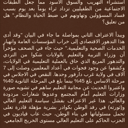
استشراء التهريب والسوق الأسود مما جعل الطبقات
الاجتماعية من الطفيليين تزداد ثراء يوماً بعد يوم بسبب
فساد المسؤولين وتهاونهم في ضبط الحياة والنظام." هل
من تعليق؟
ويبدأ الاعتراف الثاني بمواصلة ما جاء في البيان "وقد أدى
هذا التدهور الاقتصادي إلى خراب المؤسسات العامة وانهيار
الخدمات الصحية والتعليمية." حيث جاء في الصحف مؤخراً
أن وزراء التربية والتعليم بالولايات شكوا من التردي
والتدهور المريع الذي حاق بالعملية التعليمية في الولايات،
وكشفوا عن وجود فجوات في أعداد المعلمين وصلت إلى 7
آلاف في ولاية غرب دارفور وحدها. النقص في الاجلاس في
مرحلة الاساس بلغ 45% بينما بلغ في المرحلة الثانوية 40%
واعتبروا الحديث عن مجانية التعليم ساهم في تشويه صورة
وزارات التعليم أمام المجتمع وعدوها شعارات مردودة
والعالي. هذا غير الاعتراف بفشل سياسة التعليم العالي
و(ثورته) في رفد الوطن بكوادر بشرية مؤهلة قادرة تعلى
تحمل مسئولياتها في بناء الوطن، حيث عاب قياديون في
الحزب الحاكم على التعليم العالي مستوى الخريج الجامعي.