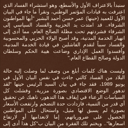
سنبدأ بالاعتراف الأول والأسطع، وهو استشراء الفساد الذي
اعترفت به قيادات المؤتمر الوطني، ونقرأ ما جاء في البيان
الأول للعميد (حينها) عمر حسن أحمد البشير "أيها المواطنون
الشرفاء.. قد امتدت يد الحزبية والفساد السياسي إلى
الشرفاء فشردتهم تحت مظلة الصالح العام، مما أدى إلى
انهيار الخدمة المدنية، وقد أصبح الولاء الحزبي والمحسوبية
والفساد سبباً لتقدم الفاشلين في قيادة الخدمة المدنية،
وأفسدوا العمل الإداري وضاعت هيبة الحكم وسلطان
الدولة وصالح القطاع العام."
وليست هناك كلمات أبلغ من وصف لما وصلت إليه حالة
البلاد من الفساد كالتي جاءت في نفس البيان الأول في
يونيو 1989، فقد جاء في بيان السيد الرئيس حينها "لقد
تدهور الوضع الاقتصادي بصورة مزرية، وفشلت كل
السياسات الرعناء في إيقاف هذا التدهور، ناهيك عن تحقيق
أي قدر من التنمية، فازدادت حدة التضخم وارتفعت الأسعار
بصورة لم يسبق لها مثيل، واستحال على المواطنين
الحصول على ضرورياتهم، إما لانعدامها أو لارتفاع
اسعارها".. ويختم تلك الفقرة من البيان ب"كل هذا أدى إلى