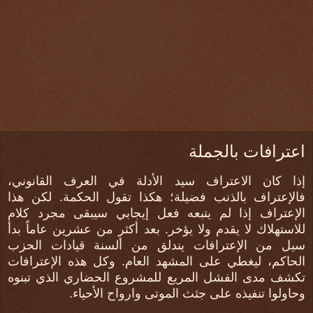
اعترافات بالجملة
إذا كان الاعتراف سيد الأدلة في العرف القانوني،
فالإعتراف بالذنب فضيلة؛ هكذا تقول الحكمة. لكن هذا
الإعتراف إذا لم يتبعه فعل إيجابي سيبقى مجرد كلام
للاستهلاك لا يقدم ولا يؤخر. بعد أكثر من عشرين عاماً بدأ
سيل من الإعترافات يندلق من ألسنة قيادات الحزب
الحاكم، ليغطي على المشهد العام. وكل هذه الإعترافات
تكشف مدى الفشل المريع للمشروع الحضاري الذي تبنوه
وحاولوا تنفيذه على جثث الموتى وارواح الأحياء.