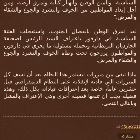
السياسية، وتأمين الوطن وانهيار كيانه وتمزق أرضه، ومن
أجل إبعاد المواطنين من الخوف والتشرد والجوع والشقاء
والمرض."
لقد تمزق الوطن بانفصال الجنوب، واستفحلت الفتنة
السياسية في دارفور باعتراف السيد الرئيس لصحيفة
الجارديان البريطانية وتحمله مسئولية ما يجري في دارفور،
والمواطنون يرزحون تحت وطأة الخوف والتشرد والجوع
والشقاء والمرض.
ماذا تبقى من مبررات ليستمر هذا النظام بعد أن نسف كل
المبررات التي قادته لإنقلابه على النظام الديمقراطي قبل
عشرين عاماً، خاصة بعد إعترافات قياداته بكل ذلك، وهذه
فضيلة يجب ان تتبعها فضيلة أخرى وهي الإعتراف بالفشل
وبالتالي التنحي.
at
4/25/201
مشاركة