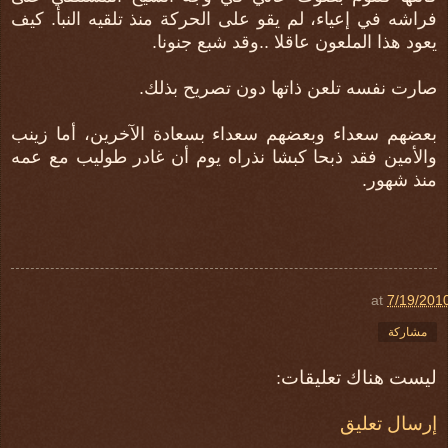
فراشه في إعياء، لم يقو على الحركة منذ تلقيه النبأ. كيف
يعود هذا الملعون عاقلا ..وقد شبع جنونا.
صارت نفسه تلعن ذاتها دون تصريح بذلك.
بعضهم سعداء وبعضهم سعداء بسعادة الآخرين، أما زينب
والأمين فقد ذبحا كبشا نذراه يوم أن غادر طوليب مع عمه
منذ شهور.
at
7/19/201
مشاركة
ليست هناك تعليقات:
إرسال تعليق