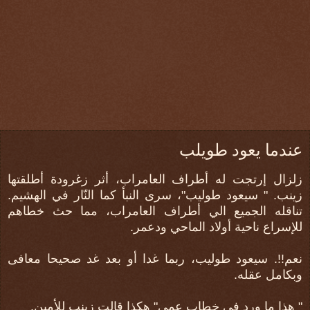
عندما يعود طويلب
زلزال إرتجت له أطراف العامراب، أثر زغرودة أطلقتها
زينب. " سيعود طوليب"، سرى النبأ كما النّار في الهشيم.
تناقله الجميع الي أطراف العامراب، مما حث خطاهم
للإسراع ناحية أولاد الماحي ودعمر.
نعم!!. سيعود طوليب، ربما غدا أو بعد غد صحيحا معافى
وبكامل عقله.
" هذا ما ورد في خطاب عمي" هكذا قالت زينب للأمين.