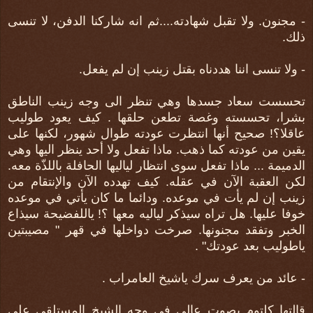
- مجنون. ولا تقبل شهادته....ثم انه شاركنا الدفن، لا تنسى
ذلك.
- ولا تنسى اننا هددناه بقتل زينب إن لم يفعل.
تحسست سعاد جسدها وهي تنظر الى وجه زينب الناطق
بشرا، تحسسته وغصة تطعن حلقها . كيف يعود طوليب
عاقلا؟! صحيح أنها انتظرت عودته طوال شهور، لكنها على
يقين من عودته كما ذهب. ماذا تفعل ولا أحد ينظر اليها وهي
الدميمة ... ماذا تفعل سوى انتظار لياليها الحافلة باللذّة معه.
لكن العقبة الآن في عقله. كيف تهدده الآن والإنتقام من
زينب إن لم يأت في موعده. ودائما ما كان يأتي في موعده
خوفا عليها. هل تراه سيذكر لياليه معها ؟! ياللفضيحة سيذاع
الخبر وتفقد مجنونها. صرخت دواخلها في قهر " مصيبتين
ياطوليب بعد عودتك" .
- عائد من يعرف سرك ياشيخ العامراب .
قالتها كلتوم بصوت عالي في وجه الشيخ المستلقي على