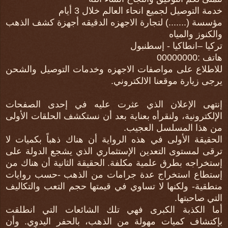
خدمة التوصيل لجميع انحاء العالم خلال 3 أيام
مؤسسة (.......) لتجارة الاجهزه الدقيقه أجهزة كشف الذهب
والكنوز والمياه
تركيا –انطاكيا - إسطنبول
هاتف :00000000
للاطلاع على مواصفات الاجهزه وخدمات التوصيل والشحن
يرجى زيارة موقعنا الالكتروني.
إنتهى الإعلان الذي عثرت عليه في إحدى الصفحات
الإلكترونية، ولنقرأه بعناية بعد أن نستكشف الحلقات الأولى
من هذا المسلسل العجيب.
الحقيقة الأولى في هذه الرواية أن هناك ذهباً بكميات لا
ترقى لمستوى التعدين الإستثماري الذي يشجع الدولة على
إستخراجه بطرق علمية مكلفة. الحقيقة الثانية أن هناك من
إستطاع استخراج عدة جرامات من الذهب -حسب روايات
منطقية- ولكنها لا تساوي في قيمتها حجم التعب والتكاليف
التي صاحبتها.
أما الكذبة الكبرى فهي تلك الشائعات التي انطلقت
بإكتشاف كميات مهولة من الذهب، بالحفر اليدوي. وأن