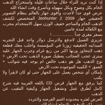
إذا كنت تريد الثراء خلال ساعات قليله واستخراج الذهب
الخام بكل وضوح وبكل سهوله وبأسرع وقت انشاء الله
عرض قوي جداً لأحدث وأقوى جهاز بالعالم بنظام التصوير
الحقيقي جهاز Jeohunter 2 2009 المتخصص لكشف
الذهب الخام والمناجم خفيف الوزن سهل الاستخدام مجرب
مع الكفاله لمدة عامين
بسعر مغري جداً …………… !
عزيزي العميل لاتدفع ولاترسل دولار واحد قبل التجربه
الميدانيه الحقيقيه زورنا في المؤسسة واجلب معك قطعة
ذهب لايتجاوز وزنها اكثر من ربع غرام وجرب الجهاز عليه
سترى عجب العجائب يعطيك صورة الذهب تحت الارض +
نوع الذهب هل هو ذهب خالص ام يوجد فيه شوائب +
العمق + الكميه الموجوده تحت الارض
بإمكان أي شخص يعمل على الجهاز حتى لو كان لايقرأ ولا
يكتب
كما يرفق مع الجهاز قرص CD باللغه العربيه فيه شرح
كامل لطرق عمل وتشغيل الجهاز وكيفية التنقيب عن
الذهب
العرض لفتره محدوده اغتنم الفرصه ولاتتردد
نتمنى لكم التوفيق والنجاح انشاء الله