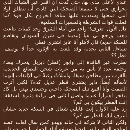
عندي لأعلى مدى لها، حتى كدت أن أقفز عبر الشباك الذي
بجواري حتى لا يسمعا الضحكة التي كادت أن تنطلق لولا
أنني قمعتها وسددت عليها منافذ الخروج بكل قوة كما
فعلت قوات الشرطة بالمسيرات السلمية.
قال الأول: تعرف!! واحد من أبناء الشرق وجد كميات بتاعت
دهب ورجع لي هيا (مدينة في شرق السودان وتقاطع
للسكة حديد) قال لأهلو أنا عايز اشتري قطر.
تساءل الثاني بجدية وقد بلغت به الإثارة حداً لا يوصف:
قطر؟؟
نظرت عبر النافذة إلى وابور (قطر) ديزيل يتحرك ببطء
وخلفه عدد لا بأس به من عربات شحن البضائع الحديدية
بالقرب من مطاحن سيقا، وامتلأتُ رغبةً في الإلتفات إليهما
لأسأله أيضاً: داير يشتري قطر عديل كده؟ لكني آثرت
الصمت وأنا أقمع تلك الضحكة داخلي وجسدي يهتز، بل كاد
ينفجر اهتزازاً عندما واصل الثاني في براءة مثيرة للشفقة:
إنت القطر بيكون بي كم؟
رد عليه الأول: إنت قايلني شغال في السكة حديد عشان
أعرف ليك القطر بي كم؟
ولكن الثاني لا يتركه في حاله ويبدو كمن سال لعاب عقله
لمناجم الذهب التي فتحها صديقه أثناء الحوار: يا خي ده داير