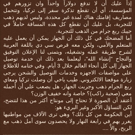
إذاً عليك أن لا تدفع دولاراً واحداً وان تزورهم في
المؤسسة، أي أن تقطع تذكرة سفر إلى تركيا، وتتحمل
مصاريف إقامتك هناك لمدة غير محددة، وليس لديهم ذهب
للتجربة، بل عليك أن تقطع كل هذه المسافة حاملاً في
جيبك ربع جرام من الذهب للتجربة.
أما المضحك في كل ذلك أن الجهاز يمكن أن يعمل عليه
المتعلم والأمي، ولكن معه قرص سي دي باللغة العربية
لشرح طريقة عمله وتشغيله، ويتمنى لنا الإعلان التوفيق
والنجاح "إنشاء الله"، ليعلمنا بعد ذلك ان خدمة توصيل
الجهاز إلى كل أنحاء العالم خلال 3 أيام. وفي ختامه للاطلاع
على مواصفات الاجهزه وخدمات التوصيل والشحن يرجى
زيارة موقعنا الالكتروني. طيب ياخي أن وصلت تركيا ومعاي
ربع الجرام ذهب وجربت الجهاز، هل يصعب علي أن أحمله
معي (صحبة راكب)؟ خاصة وانه خفيف الوزن؟
أعتقد أن الصورة لا تحتاج إلى مونتاج أكثر من هذا لتتضح،
لكن التساؤل الأكبر وغير البريء هو:
أين الحكومة من كل ذلك؟ وهي ترى الآلاف من مواطنيها
يغرر بهم في رابعة النهار ولا يحصدون سوى أمل ذهب مع
الريح، والاَّ ....