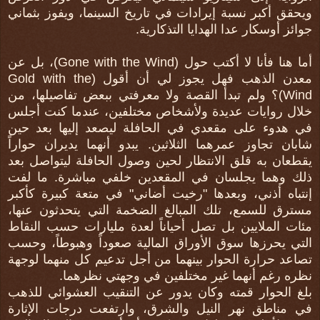
ويحقق أكبر نسبة إيرادات في تاريخ السينما، ويفوز بثماني
جوائز أوسكار عدا الهدايا التذكارية.
أما هنا فأنا لا أكتب حول (Gone with the Wind)، بل عن
معدن الذهب فهل يجوز لي أن أقول (Gold with the
Wind)؟ ولم تبدأ القصة ولا معرفتي ببعض تفاصيلها، من
خلال روايات عديدة ولأشخاص مختلفين، عندما كنت أجلس
في هدوء على مقعدي في الحافلة ليصعد إليها بعد حين
شابان تجاوز عمرهما الثلاثين. يبدو أنهما يديران حواراً
يقطعان به قلق الانتظار لحين وصول الحافلة ليتواصل بعد
ذلك وهما يجلسان في المقعدين خلفي مباشرة. ما لفت
إنتباه أذني، وبعدها "رخيت أضاني" في متعة كبيرة كأكبر
مسترق للسمع، تلك المبالغ الضخمة التي يتحدثون عنها،
مئات الملايين بل تصل أحياناً لعدة مليارات حسب النقاط
التي يحرزها سوق الأوراق المالية صعوداً وهبوطاً، وحسب
تصاعد حرارة الحوار بينهما من أجل تدعيم كل منهما لوجهة
نظره رغم أنهما غير مختلفين في وجهتي نظرهما.
بلغ الحوار قمته وكان يدور عن التنقيب العشوائي للذهب
في مناطق نهر النيل والشرق، وارتفعت درجات الإثارة