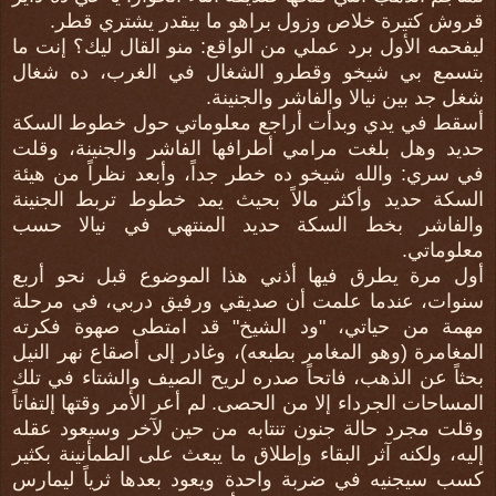
قروش كتيرة خلاص وزول براهو ما بيقدر يشتري قطر.
ليفحمه الأول برد عملي من الواقع: منو القال ليك؟ إنت ما
بتسمع بي شيخو وقطرو الشغال في الغرب، ده شغال
شغل جد بين نيالا والفاشر والجنينة.
أسقط في يدي وبدأت أراجع معلوماتي حول خطوط السكة
حديد وهل بلغت مرامي أطرافها الفاشر والجنينة، وقلت
في سري: والله شيخو ده خطر جداً، وأبعد نظراً من هيئة
السكة حديد وأكثر مالاً بحيث يمد خطوط تربط الجنينة
والفاشر بخط السكة حديد المنتهي في نيالا حسب
معلوماتي.
أول مرة يطرق فيها أذني هذا الموضوع قبل نحو أربع
سنوات، عندما علمت أن صديقي ورفيق دربي، في مرحلة
مهمة من حياتي، "ود الشيخ" قد امتطى صهوة فكرته
المغامرة (وهو المغامر بطبعه)، وغادر إلى أصقاع نهر النيل
بحثاً عن الذهب، فاتحاً صدره لريح الصيف والشتاء في تلك
المساحات الجرداء إلا من الحصى. لم أعر الأمر وقتها إلتفاتاً
وقلت مجرد حالة جنون تنتابه من حين لآخر وسيعود عقله
إليه، ولكنه آثر البقاء وإطلاق ما يبعث على الطمأنينة بكثير
كسب سيجنيه في ضربة واحدة ويعود بعدها ثرياً ليمارس