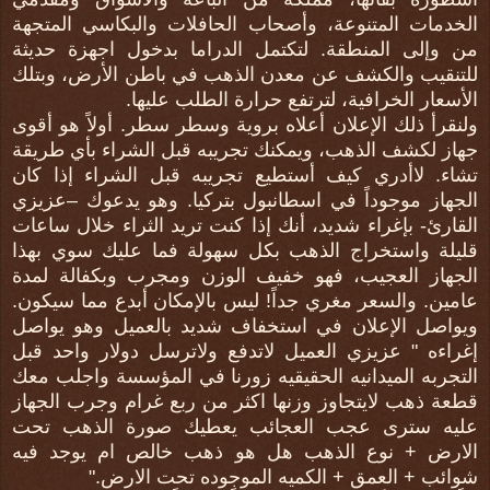
الخدمات المتنوعة، وأصحاب الحافلات والبكاسي المتجهة
من وإلى المنطقة. لتكتمل الدراما بدخول اجهزة حديثة
للتنقيب والكشف عن معدن الذهب في باطن الأرض، وبتلك
الأسعار الخرافية، لترتفع حرارة الطلب عليها.
ولنقرأ ذلك الإعلان أعلاه بروية وسطر سطر. أولاً هو أقوى
جهاز لكشف الذهب، ويمكنك تجريبه قبل الشراء بأي طريقة
تشاء. لاأدري كيف أستطيع تجريبه قبل الشراء إذا كان
الجهاز موجوداً في اسطانبول بتركيا. وهو يدعوك –عزيزي
القارئ- بإغراء شديد، أنك إذا كنت تريد الثراء خلال ساعات
قليلة واستخراج الذهب بكل سهولة فما عليك سوي بهذا
الجهاز العجيب، فهو خفيف الوزن ومجرب وبكفالة لمدة
عامين. والسعر مغري جداً! ليس بالإمكان أبدع مما سيكون.
ويواصل الإعلان في استخفاف شديد بالعميل وهو يواصل
إغراءه " عزيزي العميل لاتدفع ولاترسل دولار واحد قبل
التجربه الميدانيه الحقيقيه زورنا في المؤسسة واجلب معك
قطعة ذهب لايتجاوز وزنها اكثر من ربع غرام وجرب الجهاز
عليه سترى عجب العجائب يعطيك صورة الذهب تحت
الارض + نوع الذهب هل هو ذهب خالص ام يوجد فيه
شوائب + العمق + الكميه الموجوده تحت الارض."