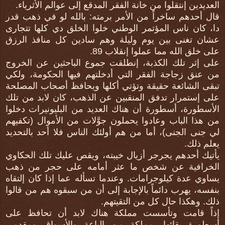
العديدين إنتقلوا من خانة الفقر المدقع إلى عوالم الأثرياء.
قال أحدهم ساخراً من الأمر برمته: بالله لو في ذهب قدر
دا، كان ناس المؤتمر الوطني خلوا الخلق دي كلها تتجارى
عشان تغنى بين يوم وليلة وهم سادين كل منافذ الرزق
على خلق الله مما عملوا إنقلاب 89.
على إثر تلك الكذبة، إنطلقت جموع الباحثين عن الخروج
من عنق زجاجة الفقر التي أدخلتهم فيها الحكومة، ولكي
تبقى الشائعة حقيقة وتؤتي أكلها ويحافظ أصحاب المصلحة
على إستمرار تدفق المنقبين عن الذهب، كان لابد من تلك
الأسطورة، أسطورة أن هناك العديد من البليونيرات دخلوا
من هذا الباب وعادوا يحملون جوَّلات من الأموال (تكفيهم
لي جنى الجنى)، أما من هم أولئك الناس فلا أحد بالتحديد
يعلم ذلك.
يأتيك أحدهم يجرجر أزيال خيبته، ويقص عليك تلك الحكاوي
الخرافية عن شخص ما عثر أمامه على حجر من ذهب
يساوي عدة كيلوجرامات. وعندما تسأله عما إذا كان إلتقاه
بنفسه، يهرب دائماً بالإجابة إلى أن من سبقوه هم من قالوا
ذلك. وهكذا حال كل من التقيتهم.
إذاً قامت وتأسست مملكة هناك لابد أن تحافظ على
أسطورة بقائها، مملكة من الباعة والأسواق ومقدمي