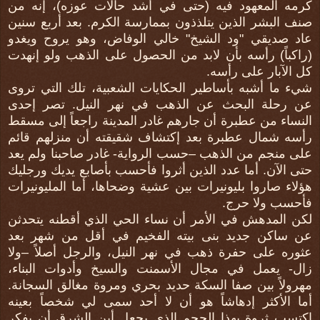
كرمه المعهود فيه (حتى في أشد حالات عوزه)، إنه من
صنف البشر الذين يتلذذون بممارسة الكرم. بعد أربع سنين
عاد صديقي "ود الشيخ" خالي الوفاض، وهو يروح ويغدو
(راكباً) رأسه بأن لابد من الحصول على الذهب ولو إنهدت
كل الآبار على رأسه.
شيء ما أشبه بأساطير الحكايات الشعبية، تلك التي تروى
عن رحلة البحث عن الذهب في نهر النيل. تصر إحدى
النساء من عطبرة أن جارهم غادر المدينة راجعاً إلى مسقط
رأسه شمال عطبرة بعد إكتشاف شقيقته أن منزلهم قائم
على منجم من الذهب –حسب الرواية- غادر صاحبنا ولم يعد
حتى الآن. أما عدد الذين أثروا فأحسب بأصابع يديك ورجليك
هؤلاء صاروا بليونيرات بين عشية وضحاها، أما المليونيرات
فأحسب ولا حرج.
لكن المدهش في الأمر أن نساء الحي الذي أقطنه يتحدثن
عن ساكن جديد بنى بيته الفخيم في أقل من شهر بعد
عثوره على حفرة ذهب في نهر النيل، والرجل أصلاً –ولا
زال- يعمل في مجال الأسمنت والسيخ وأدوات البناء،
مهرولاً بين صفا السكة حديد بحري ومروة مغالق السجانة.
أما الأكثر إدهاشاً هو أن لا أحد سمى لي شخصاً بعينه
إكتسب ثروة بهذا الحجم الذي يجعل أبن الشرق أن يفكر