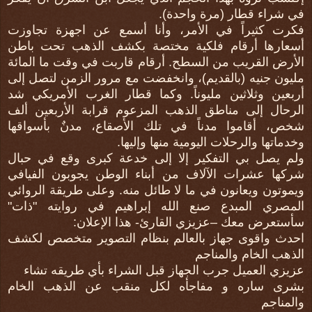
في شراء قطار (مرة واحدة).
فكرت كثيراً في الأمر، وأنا أسمع عن اجهزة تجاوزت
أسعارها أرقام فلكية مختصة بكشف الذهب تحت باطن
الأرض القريب من السطح. أرقام قاربت في وقت ما المائة
مليون جنيه (بالقديم)، وانخفضت مع مرور الزمن لتصل إلى
أربعين وثلاثين مليوناً. وكما قطار الغرب الأمريكي شد
الرحال إلى مناطق الذهب المزعوم قرابة الأربعين ألف
شخص، أقاموا مدناً في تلك الأصقاع، مدنٌ بأسواقها
وخدماتها والرحلات اليومية منها وإليها.
ولم يصل بي التفكير إلا إلى خدعة كبرى وقع في حبال
شركها عشرات الآلاف من أبناء الوطن يجوبون الفيافي
ويموتون ويعانون في ما لا طائل منه. وعلى طريقة الروائي
المصري المبدع صنع الله إبراهيم في روايته "ذات"
سأستعرض معك –عزيزي القارئ- هذا الإعلان:
احدث واقوى جهاز بالعالم بنظام التصوير متخصص لكشف
الذهب الخام والمناجم
عزيزي العميل جرب الجهاز قبل الشراء بأي طريقه تشاء
بشرى ساره و مفاجأه لكل منقب عن الذهب الخام
والمناجم