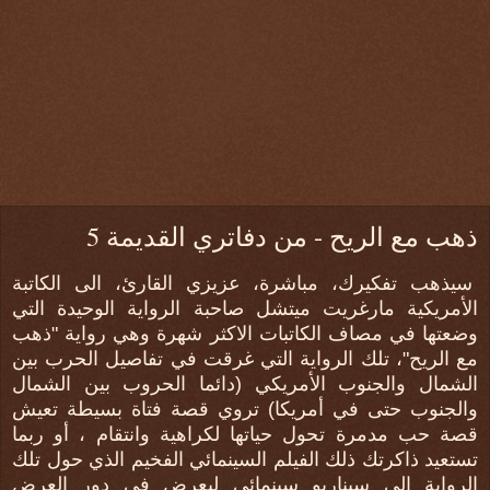
ذهب مع الريح - من دفاتري القديمة 5
سيذهب تفكيرك، مباشرة، عزيزي القارئ، الى الكاتبة
الأمريكية مارغريت ميتشل صاحبة الرواية الوحيدة التي
وضعتها في مصاف الكاتبات الاكثر شهرة وهي رواية "ذهب
مع الريح"، تلك الرواية التي غرقت في تفاصيل الحرب بين
الشمال والجنوب الأمريكي (دائما الحروب بين الشمال
والجنوب حتى في أمريكا) تروي قصة فتاة بسيطة تعيش
قصة حب مدمرة تحول حياتها لكراهية وانتقام ، أو ربما
تستعيد ذاكرتك ذلك الفيلم السينمائي الفخيم الذي حول تلك
الرواية إلى سيناريو سينمائي ليعرض في دور العرض