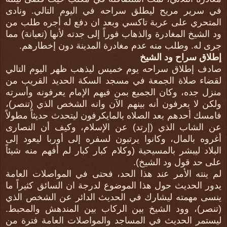
في سرير مريح ليطلق سراحه في اليوم التالي. ونادى
المتحري على عربة تاكسي وبعد ان دفع له أجره طلب من
ود الشيخ المغادرة والذهاب فوراً إلى جدته لأنها (تعبانة) مما
جرى له. وطلب منه عدم مغادرة المدينة دون إخطارهم.
إطلاق سراح ود الشيخ
صادف إطلاق سراحه يوم خميس ليذهب ظهر اليوم التالي
لقضاء صلاة الجمعة في مسجد السكة الحديد القريب من
منزل جده، وكان الجميع بمن فيهم الإمام يعرفونه وأسرته
ولكن لا يعرفون أنه بينهم الآن وانه الشخص الذي (تنصر)،
فامسك أحدهم بعد الصلاه بالمايكرفون ليتحدث حديثاً مطولاً
عن الشاب الذي (إرتد) عن الإسلام، وكيف أن النصارى
أغروه بالمال، وكانوا يرتبون لسفره إلى أوربا ليعود إلى
البلاد ليبشر بالمسيحية (وكلام كبار كبار لم أفهم منه شيئاً
على حد قول ود الشيخ).
لم ينته الأمر عند هذا الحد، فحتى في المواصلات العامة
يدور الحديث حول هذا الموضوع لدرجة ان السائق كثيراً ما
ينسى مهمته ليشارك في الحديث الدائر عن الشخص الذي
(تنصر)، وود الشيخ بين الركاب بين المندهش والمحبط.
ليستمر الحديث في المساجد والمواصلات العامة فترة من