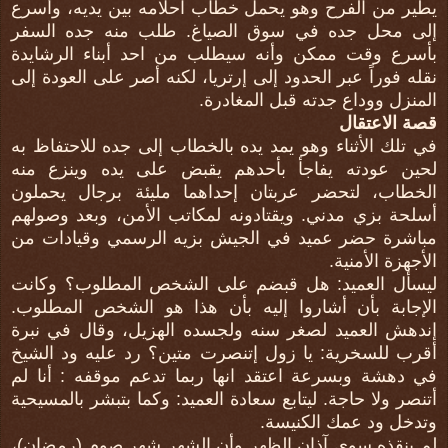
يطير من الفرح وهو يحمل خطاب احلامه بين يديه، وأسرع
إلى محل جده في سوق الصياغ. طلب منه جده السفر
بأسرع وقت ممكن وأنه سيطلب من احد أبناء الرشايدة
نقله فوراً عبر الحدود إلى إرتريا، لكنه أصر على العودة إلى
المنزل ووداع جدته قبل المغادرة.
قصة الاعتقال
في تلك الأثناء وهو يمد يده بالخطاب إلى جده للاحتفاظ به
لحين عودته يفاجأ بأحدهم يقبض على يده وينزع منه
الخطاب، لتحضر عربتان إحداهما مليئة برجال يحملون
أسلحة بزي مدني. ويقتادونه لمكاتب الأمن، وبعد وصولهم
مباشرة حضر عميد في الجيش بزيه الرسمي وقيادات من
الأجهزة الأمنية.
ليسأل العميد: هل قبضم على الشخص المطلوب؟ وكانت
الإجابة بأن أشاروا إليه بأن هذا هو الشخص المطلوب.
إندهش العميد لصغر سنه ولجسده الهزيل، وقال في نبرة
أقرب للسخرية: يا زول إتنصرت متين؟ رد عليه ود الشيخ
في دهشة وبسرعة اعتقد انها ربما تدعم موقفه : أنا لم
أتنصر ولا حاجة. ليتابع سعادة العميد: وكما بتبشر بالمسيحية
وتدخل ود عمك الكنيسة.
لم ينقذه سوى آذان الظهر وأن الشهر شهر صوم (رمضان)،