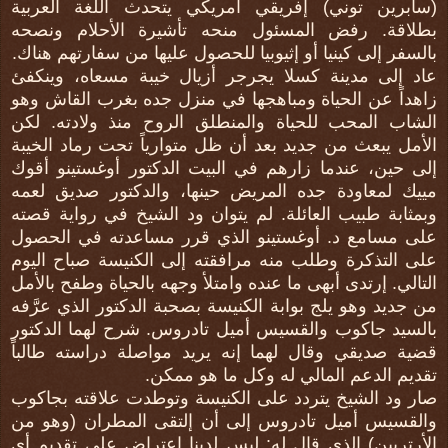
(سابرين توني) إفريقي أمريكي يتحدث اللغة العربية
بطلاقة. رفض المسئول منحه تأشيرة الأحلام ونصحه
بالسفر إلى كينيا أو إثيوبيا للحصول عليها من سفارتهم هناك.
عاد إلى مدينة كسلا يجرجر أزيال خيبة مسعاه، وينكفئ
زاهداً عن الحياة ومباهجها في منزل جده بغرب القاش وهو
الشاب المحب للحياة والمنطلق الروح منذ ولادته. لكن
الأمل يبعث من جديد بعد أن ظل متوارياً تحت رماد الخيبة
إلى حين، عندما زارهم في البيت الدكتور أوغستينو أقوك
مييك لمعاودة جده المريض حينها، والدكتور صديق لعمه
وبمثابة طبيب العائلة. لم يتوان ود الشيخ في رواية قصته
على مسامع د. أوغستينو الذي قرر مساعدته في الحصول
على التذكرة وطلب منه مرافقته إلى الكنيسة صباح اليوم
التالي. إرتدى أبهى ما عنده وامتلأ وجهه بالحياة وطفح بالأمل
من جديد وهو يلج بوابة الكنيسة بصحبة الدكتور الذي عرَّفه
بالسيد جاكوب والقسيس أميل تادروس. شرح لهما الدكتور
قضية صديقي وقال لهما إنه يريد مواصلة دراسته طالباً
تقديم الدعم المالي له وكل ما هو ممكن.
صار ود الشيخ يتردد على الكنيسة وتوطدت علاقته بجاكوب
والقسيس أميل تادروس إلى أن إلتقى المطران (وهو من
الأرتريين) الذي قال له: ليس لدينا إعتراض على تقديم أي