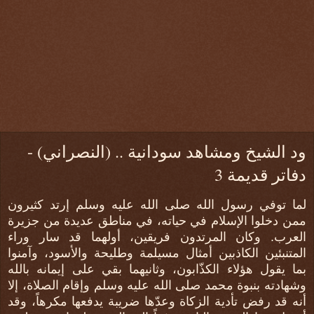
ود الشيخ ومشاهد سودانية .. (النصراني) -
دفاتر قديمة 3
لما توفي رسول الله صلى الله عليه وسلم إرتد كثيرون
ممن دخلوا الإسلام في حياته، في مناطق عديدة من جزيرة
العرب. وكان المرتدون فريقين، أولهما قد سار وراء
المتنبئين الكاذبين أمثال مسيلمة وطليحة والأسود، وآمنوا
بما يقول هؤلاء الكذّابون، وثانيهما بقي على إيمانه بالله
وشهادته بنبوة محمد صلى الله عليه وسلم وإقام الصلاة، إلا
أنه قد رفض تأدية الزكاة وعدّها ضريبة يدفعها مكرهاً، وقد