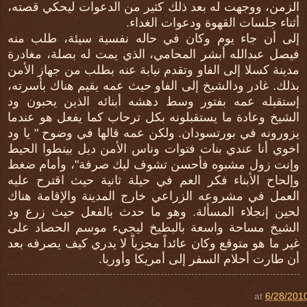
الزمن، ووجهت له بعد ذلك كثير من الدعوات ليحكي قصته،
أثناء جلسات القهوة ودعوات الغداء.
إلى أن جاء يوم وكان في حاله نفسية سيئة، طلب منه
فيصل عبدالله أبشر المحامي، الذي يمت له بصلة، مغادرة
مدينة كسلا إلى الفاو وتقدم نيابة عنه بطلب من جهاز الأمن
بذلك. غادر ودالشيخ إلى الفاو حيث عمه يقيم هناك بأسرته،
إستقبله عمه بفتور وسط دهشه أبنائه الذين يحبون ود
الشيخ وعادة ما يستقبلونه بكل ترحاب كما يفعل هو عندما
يزورونه في بورتسودان. ولكن عمه قالها في وضوح " يا ود
اخوي أنا عندي بنات فتوات وناس الأمن ديل بينطوا الحيط
وإنت زول مشبوه فأحسن تشوف ليك صرفة"، وأمام ضغط
وإلحاح الأبناء فكر العم في حيلة ثانية حيث اقترح عليه
العمل في مشروعه الزراعي خارج المدينة والإقامة هناك
لحين إنجلاء المسألة. وهو ما حدث بالفعل حيث زرع ود
الشيخ مساحة واسعة بالبطيخ ليجيء موسم الحصاد على
غير ما هو متوقع وكان عائداً مجزياً لا يدري كيف يصرفه بعد
أن طارت أحلام السفر إلى أمريكا وأوربا.
at
6/28/201