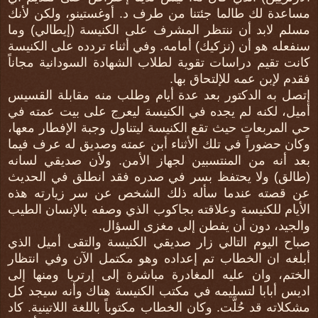
مساعدة لك طالما جئتنا من طرف د. أوغستينو، ولكن لأنك
مسلم لابد أن ننتظر المشرف على الكنيسة (إيطالي) وما
سنفعله هو أن (نزكيك) أمامه. وفي أثناء تردده على الكنيسة
كانت تقيم دراسات تقوية لطلاب الشهادة السودانية مجاناً
فقدم لإبن عمه للإلتحاق بها.
إتصل به الدكتور بعد عدة أيام وطلب منه مقابلة القسيس
أميل، لكنه لم يجده في الكنيسة ليعرج على بيت عمته في
حي المربعات حيث تقع الكنيسة ليتناول وجبة الإفطار معها،
وكان حضوراً في تلك الأثناء أبن عمته وصديق له عرف فيما
بعد أنه من المنتسبين لجهاز الأمن. ولأن صديقي لسانه
(طالق) ولا يحتفظ بسر في صدره فقد انطلق في الحديث
عن قصته عندما سأله ذلك الشخص عن سر زيارته هذه
الأيام للكنيسة وعلاقته بجاكوب الذي وصفه بالإنسان الطيب
والجيد، دون أن يفطن إلى مغزى السؤال.
صباح اليوم التالي زار صديقي الكنيسة والتقى أميل الذي
أبلغه ان الخطاب تم إعداده وهو مكتمل الآن وفي انتظار
الختم، وان عليه المغادرة مباشرة إلى إرتريا ومنها إلى
اديس أبابا لتسليمه في مكتب الكنيسة هناك وأنه سيجد كل
مشكلاته قد حُلَّت. وكان الخطاب مكتوباً باللغة اللاتينية. كاد