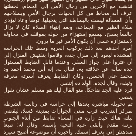
فذهب مع الآخرين من رجال الأمن إلى الحمام، لحظتها
عرف أنه محاط من كل الجهات برجال الأمن وبسلاحهم
وأن المسألة ليست بالبساطة التي يتخيلها. توضأ وعاد ليؤدي
صلاة الظهر مع الجماعة، وبعد إنتهاء الصلاة كان لا يزال
جالساً يسبح، ليسمع إستهزاء من حوله بموقفه في محاولة
لاستفزازه عسى أن يكون الأمر غير ما يرون.
أمره احدهم بعد ذلك بركوب العربة وسط تلك الحراسة
المشددة ليعود إلى منزل جده، وقاموا بتفتيش المنزل إلى
أن عثروا على جواز السفر. وعندما قابل الضابط المسئول
جده سأله عن علاقته به، فقال له: إنه أبن محمد أحمد ود
محمد علي الحسن، وكان الضابط يعرف أسرته معرفة
وثيقة، وقال لجده: الولد ده إتنصر.
فرد عليه الجد ضاحكاً: منو القال ليك هو مسلم عشان تقول
يتنصر.
تم تحويله مباشرة بعدها إلى حراسة في رئاسة الشرطة
بمركز التدريب قرب مبنى الجوازات بمدينة كسلا، ليقضي
ليلته هناك حيث زاره في المساء ضابط من أبناء الجنوب
برتبة مقدم وألقى عليه التحية بإسمه. وقال له: طبعاً
مندهش إني بعرف إسمك. واخبره أن موضوعه أصبح سيرة