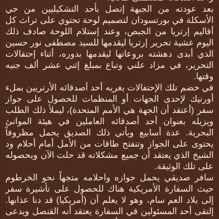
بعد عودته من الجبهة إتصل بأحد التشكيليين من حي
الأسكلة في بورتسودان لتصميم لوحة تحتوي على تراث كل
أقاليم إرتريا من الجبص، وعند إستلام اللوحة صادف ذلك
اليوم عشية تحرير إرتريا ليقدمها للسيد مصطفى نور حسين
الذي أبدى دهشته بروعاتها ليقدمها بدوره، أثناء إحتفالات
التحرير، في مزاد علني وتباع بمبلغ إثني عشر ألف جنيه
وقتها.
في خضم تلك الإحتفالات يغريه أحد أصدقائه الأرتريين بملء
أورنيك لإحدى الجهات أو المنظمات للحصول على جواز
سفر (أعتقد أن الجهة هي الأمم المتحدة)، ليملأ ذلك الطلب
ويزيله بعنوان أحد أصدقائه العاملين في هيئة الموانئ
البحرية. عدة أسابيع ويأتي ذلك الصديق يحمل مظروفاً
يحتوى على الجواز وتنفتح طاقات من الأمل أمام أحلام ود
الشيخ الذي يعتقد أن جميع مشكلاته قد حلت الآن وبحصوله
على تلك الوثيقة.
سافر صديقي يحمل جوازه واحلامه متجهاً نحو الخرطوم
حيث السفارة الأمريكية هناك للحصول على تأشيرة سفر
إلى بلاد العم سام، وهو لا يعلم أن (أمريكيا) قد دنا عذابها.
إلتقى أحد المسئولين في السفارة يعتقد أنه القنصل ويدعى