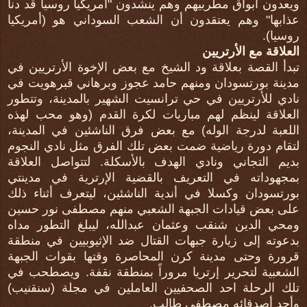
ويعدون أبواق مطربيهم وهم ينشدون "أمريكيا روسيا قد دنا
عذابها" وهم يعتقدون أن الشعب السوداني هو (أمريكيا
روسيا).
العلاقة مع الأرتريين
تبدأ القصة بعلاقة ود الشيخ مع بعض الإخوة الأرتريين في
مدينة بورتسودان ومنهم حامد عجوز وبرهاني قبرهويت في
نادي للأرتريين في حي ترانسيت الشهير بالمدينة، وتتطور
العلاقة لينظم لهم مباريات لكرة القدم (وهو محب لهذه
اللعبة لدرجة الوله) مع بعض فرق الناشئين في المدينة،
لتقام دورة رياضية ضمت بعض تلك الفرق مثل نادي النجوم
بديم التجاني ونادي الهدف بالأسكلة. لتتواصل العلاقة
بمجهوداته في التعريف بالقضية الإرترية في مدينتي
بورتسودان وكسلا في أندية الناشئين، ليتعرف أثناء ذلك
على بعض قيادات الجبهة الشعبي منهم مصطفى نور حسين
ومحي الدين شنقب وعثمان عبدالله، ليبلغ التطور مداه
بدعوته إلى زيارة جبهات القتال ضد الإثيوبيين في منطقة
قرورة وحتى مدينة كرن المحاصرة وقتها بقوات الجبهة
الشعبية لتحرير إرتريا مروراً بمنطقة نقفة. ويصطحب في
تلك الرحلة احد الصحفيين العاملين في مجلة (سنقنيب)
وأحد أصدقائه مصطفى طالب.