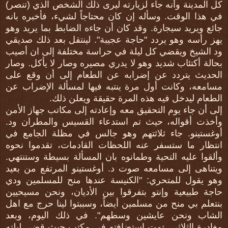
كل المدينة وأنه جاء لزيارته ليرى ذلك الشخص الذي (تنصر)
في هذا الوقت. وسأله إن كان محتاجاً لشيء، فأخبره بانه
جائع ويريد سيجارة. وقد كان أن جاءه الضابط بما يريد وهو
يهز رأسه وهو يردد "حاجة عجيبة". لينتقل بعد ذلك صديقي
ود الشيخ ويقضي كل ليلة في حراسة مختلفة إلى ان أصيب
بحالة أكتئاب شديد وهو لا يدري مصيره وصار لا يأكل. وصار
الحديث يتردد عن إضرابه عن الطعام إلى أن وقع على
مسامعه، وكانت أول مرة ينتبه فيها لمسألة الإضراب عن
الطعام ليدخل فيه هذه المرة حقيقة ويعلن ذلك.
إلى أن جاء يوم التحقيق معه وإعادته إلى مكاتب جهاز الأمن
وأخذت أقواله، حيث تم استدعاء القسيس والمطران ود.
أوغستينو. جاء ثلاثتهم وهو جالس في مظلة الجامع في
انتظار ما ستسفر عنه اللحظات القادمات، تقدموا نحوه
وألقوا عليه التحية وطمانوه بان المسألة بسيطة وستنتهي.
ويتناهى إلى مسامعه صوت د. أوغستينو المرتفع من بعيد
وهو يقول للمتحري: "الكنيسة عندها منح للمسلمين ودي
حاجة طبيعية وإنتو بتفرقوا بين الأديان، ونحن مسيحيين
بنتعلم بي منح من مسلمين أيضاً، وسببتوا لينا حرج مع اهل
الشاب ونحن عايشين وسطهم". في ذلك اليوم، وبعد
مغادرة الثلاثي، تمت استضافته في مكتب حيث قضى ليلته