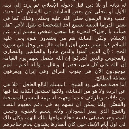
له ديانة أو بلا دين قبل دخوله الإسلام، ثم يرتد إلى دينه
الأول أو يتخلى عن بعض العبادات في الإسلام، كما حدث
عقب وفاة الرسول صلى الله عليه وسلم. وهناك كما في
بعض الدراما الدينية نسمع احد الشخصيات يقول لآخر: "هل
صبأت يا رجل؟" لتجيء هنا بمعنى شخص مسلم إرتد عن
الإسلام، ولكن الصابئة هم من يعتقدون بنبوة يحى عليه
السلام كما يشير بعض أهل العلم، قال عز وجل في سورة
الحج : {أن الذين آمنوا والذين هادوا والصابئين والنصارى
والمجوس والذين أشركوا إن الله يفصل بينهم يوم القيامة
إن الله على كل شيء قدير }. ويقال – والله أعلم – أنهم
موجودون الآن في جنوب العراق وفي إيران ويعرفون
بصابئة البطائح.
أما قصة صديقي ود الشيخ – المسلم البالغ العاقل - فلا هي
عن الردة ولا هو من الصابئة، ولكنها تستحق الكتابة لما فيها
من دلالات وطرائف عندما وجهت له تهمة التبشير للمسيحية
والتنصُّر، ولما يمكن أن تسهم به في دعم مفهوم التعدد
والتنوع الذي يميز السودان. ولأنه يتسم بالعفوية وحسن
النية، وجد صديقي نفسه فجأة مواجهاً بتلك التهم، وكان ذلك
في اول أيام الإنقاذ حين كان أنصارها يشدون لجام حناجرهم