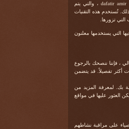
منارات الويب المستخدمة في الإعلانات والروابط الخاصة بكل منها والتي تظهر على dafatir amir ، والتي يتم
اص بك تلقائيًا عند حدوث ذلك. تُستخدم هذه التقنيات
 التي تزورها.
حكم فيها التي يستخدمها معلنون
لأخرى. وبالتالي ، فإننا ننصحك بالرجوع
أكثر تفصيلاً. قد يتضمن
ة بك. لمعرفة المزيد من
ن العثور عليها في مواقع
أوصياء على مراقبة نشاطهم