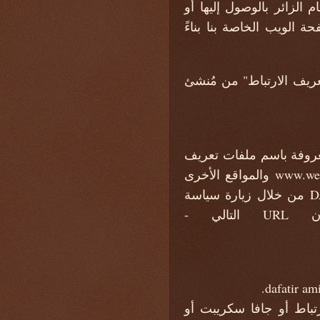
الزائر بالوصول إليها أو
الويب الخاصة بنا بناءً
عريف الارتباط" من مُنشئ
معروفة باسم ملفات تعريف
الارتباط DART ، لعرض الإعلانات على زوار موقعنا بناءً على زيارتهم لموقع www.website.com والمواقع الأخرى
على الإنترنت. ومع ذلك ، قد يختار الزوار رفض استخدام ملفات تعريف الارتباط DART من خلال زيارة سياسة
الخصوصية الخاصة بإعلانات Google وشبكة المحتوى على عنوان URL التالي -
تباط أو جافا سكريبت أو