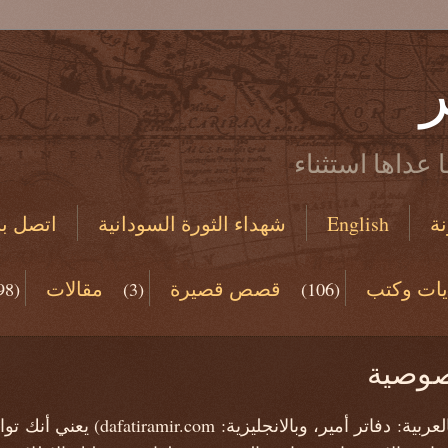
ر
 عداها استثناء
ة
English
شهداء الثورة السودانية
اتصل بن
يات وكتب
قصص قصيرة
مقالات
98)
(3)
(106)
(19)
صوصية
استخدامك لهذه المدونة (بالعربية: دفاتر 