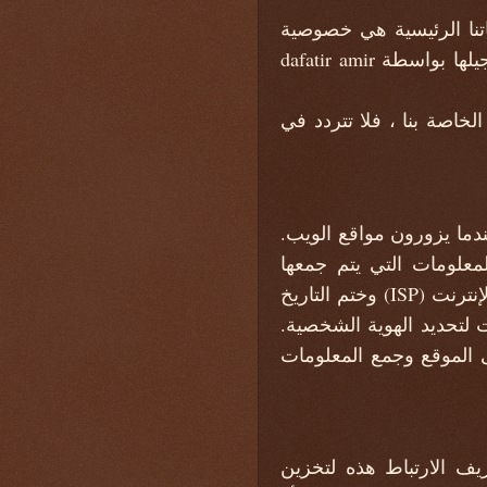
https://www.dafatiramir.com ، وإحدى أولوياتنا الرئيسية هي خصوصية
زوارنا. تحتوي وثيقة سياسة الخصوصية هذه على أنواع المعلومات التي يتم جمعها وتسجيلها بواسطة dafatir amir
خاصة بنا ، فلا تتردد في
ار عندما يزورون مواقع الويب.
علومات التي يتم جمعها
بواسطة ملفات السجل عناوين بروتوكول الإنترنت (IP) ونوع المستعرض وموفر خدمة الإنترنت (ISP) وختم التاريخ
لتحديد الهوية الشخصية.
 الموقع وجمع المعلومات
خدم ملفات تعريف الارتباط هذه لتخزين