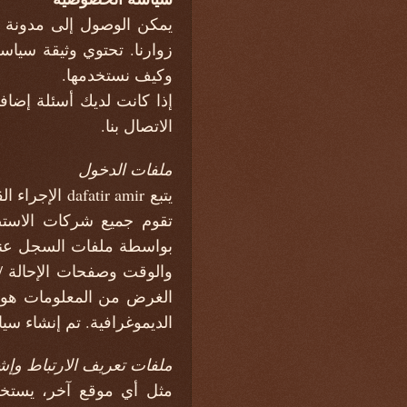
وكيف نستخدمها.
إذا كانت لديك أسئلة إضاف
الاتصال بنا.
ملفات الدخول
يتبع r amir
تقوم جميع شركات الاستض
والوقت وصفحات الإحالة /
الغرض من المعلومات هو ت
الديموغرافية. تم إنشاء 
ملفات تعريف الارتباط وإش