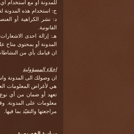
للمدونة أو مع استخدام أ
ج: استخدام هذه المدونة لغ
د: نشر الكراهية أو العن
القانونية.
هـ: إزالة احدى الاشعارا
المدونة أو بمحتوى متاح عل
ان قيامك بأي من النشاطات 
اخلاء المسؤولية
ان وصولك الى المدونة واس
هي لأغراض المعلومات العام
تعهد أو ضمان من أي نوع، ص
معلومات على المدونة. وقد ي
مراجعتها والتقيّد بما فيها.
سياسة الخصوصية