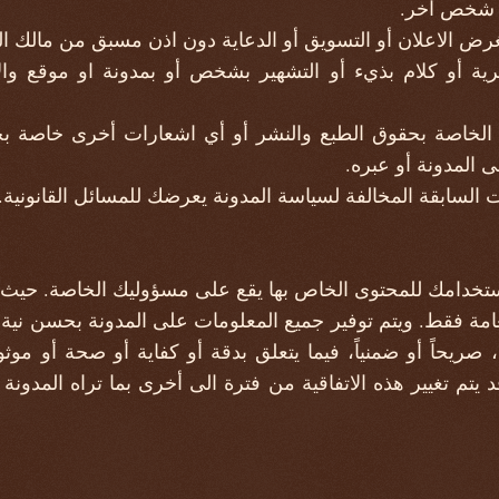
ي شخص آخر.
رض الاعلان أو التسويق أو الدعاية دون اذن مسبق من مالك ال
صرية أو كلام بذيء أو التشهير بشخص أو بمدونة او موقع وا
ت الخاصة بحقوق الطبع والنشر أو أي اشعارات أخرى خاصة بح
ى المدونة أو عبره.
السابقة المخالفة لسياسة المدونة يعرضك للمسائل القانونية.
تخدامك للمحتوى الخاص بها يقع على مسؤوليك الخاصة. حيث أ
ة فقط. ويتم توفير جميع المعلومات على المدونة بحسن نية. و
ريحاً أو ضمنياً، فيما يتعلق بدقة أو كفاية أو صحة أو موثو
تم تغيير هذه الاتفاقية من فترة الى أخرى بما تراه المدونة منا