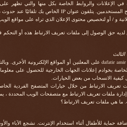
إرسالها مباشرة إلى متصفح المستخدمين. يتلقون عنوان IP الخ
لانية و / أو لتخصيص محتوى الإعلان الذي تراه على مواقع الويب
ن dafatir amir ليس لديه حق الوصول إلى ملفات تعريف الارتباط هذه أو الت
لثالث
لا تنطبق سياسة خصوصية dafatir amir على المعلنين أو المواقع الإلكترونية ا
اصة بخوادم إعلانات الجهات الخارجية للحصول على معلومات 
 كيفية الانسحاب من بعض الخيارات.
ت تعريف الارتباط من خلال خيارات المتصفح الفردية الخاص
إدارة ملفات تعريف الارتباط مع متصفحات الويب المحددة ، يمك
 ما هي ملفات تعريف الارتباط؟
ضافة حماية للأطفال أثناء استخدام الإنترنت. نشجع الآباء وال