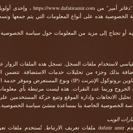
يمكن الوصول إلى مدونة "دفاتر أمير" من 
ية أو تحتاج إلى مزيد من المعلومات حول سياسة الخصوصية ال
dafati الإجراء القياسي لاستخدام ملفات السجل. تسجل هذه الملفات الزو
افة بذلك وجزء من تحليلات خدمات الاستضافة. تتضمن الم
 الخروج وربما عدد النقرات. هذه ليست مرتبطة بأي معلومات 
حليل الاتجاهات وإدارة الموقع وتتبع حركة المستخدمين على
سياسة الخصوصية الخاصة بنا بمساعدة منشئ سياسة الخصوصية.
ارات الويب
مثل أي موقع آخر، يستخدم dafatir amir ملفات تعريف الارتباط. تُست