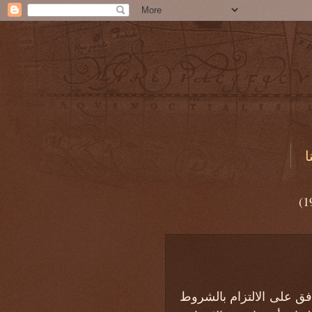
ا
(1
أمير، وبالانجليزية: dafatiramir.com) يعني أنك توافق على الالتزام بالشروط