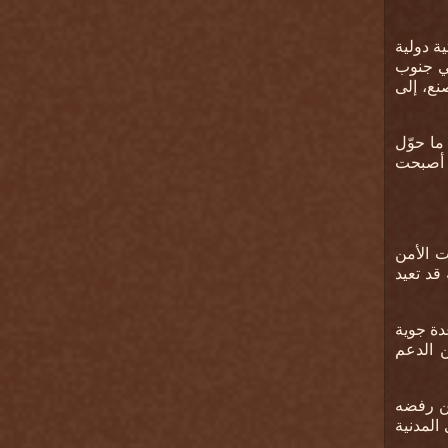
ة دولية
ي جنوب
نع، إلى
ما حوّل
ا أصبحت
ت الأمن
قد تعيد
دة جوية
ن الدعم
لن رفضه
المدنية