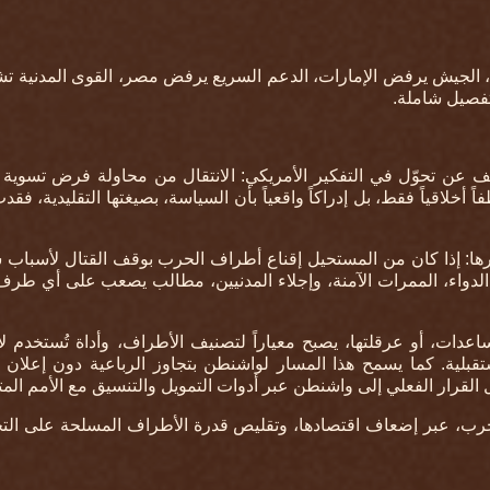
مل، الجيش يرفض الإمارات، الدعم السريع يرفض مصر، القوى المدنية 
 تفصيل شاملة
.
ف عن تحوّل في التفكير الأمريكي: الانتقال من محاولة فرض تسوية
 أخلاقياً فقط، بل إدراكاً واقعياً بأن السياسة، بصيغتها التقليدية، فقدت
ها: إذا كان من المستحيل إقناع أطراف الحرب بوقف القتال لأسباب 
الدواء، الممرات الآمنة، وإجلاء المدنيين، مطالب يصعب على أي طر
عدات، أو عرقلتها، يصبح معياراً لتصنيف الأطراف، وأداة تُستخدم لا
قبلية. كما يسمح هذا المسار لواشنطن بتجاوز الرباعية دون إعلان ت
تقال القرار الفعلي إلى واشنطن عبر أدوات التمويل والتنسيق مع الأمم الم
لحرب، عبر إضعاف اقتصادها، وتقليص قدرة الأطراف المسلحة على ال