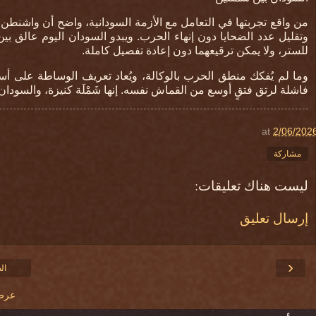
من واقع تجربتها في التعامل مع الأزمة السودانية، واضح أن واشنط
وتقليل عدد الضحايا دون إنهاء الحرب. ويبدو السودان اليوم عالق بي
للستر، ولا يمكن ترقيعهما دون إعادة تفصيل كاملة
.
وما لم يُفكك منطق الحرب بالوكالة، ويُعاد تعريف الوساطة على أ
فاشلة لرتق فتقٍ أوسع من القماش نفسه
.
إنها شَمْلَة كنيزة، والسودا
at
2/06/202
مشاركة
ليست هناك تعليقات:
إرسال تعليق
‹
ال
عرض 