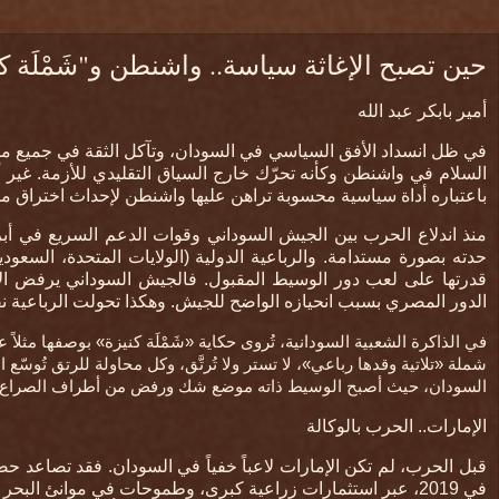
حين تصبح الإغاثة سياسة.. واشنطن و"شَمْلَة 
أمير بابكر عبد الله
في ظل انسداد الأفق السياسي في السودان، وتآكل الثقة في جميع مسا
السلام في واشنطن وكأنه تحرّك خارج السياق التقليدي للأزمة. غير أن ه
باعتباره أداة سياسية محسوبة تراهن عليها واشنطن لإحداث اختراق مح
حدته بصورة مستدامة. والرباعية الدولية (الولايات المتحدة، السع
قدرتها على لعب دور الوسيط المقبول. فالجيش السوداني يرفض ال
الدور المصري بسبب انحيازه الواضح للجيش. وهكذا تحولت الرباعية نفسه
في الذاكرة الشعبية السودانية، تُروى حكاية «شَمْلَة كنيزة» بوصفها مثلا
شملة «تلاتية وقدها رباعي»، لا تستر ولا تُرتَّق، وكل محاولة للرتق تُوس
السودان، حيث أصبح الوسيط ذاته موضع شك ورفض من أطراف الصراع
الإمارات.. الحرب بالوكالة
قبل الحرب، لم تكن الإمارات لاعباً خفياً في السودان. فقد تصاعد ح
في 2019، عبر استثمارات زراعية كبرى، وطموحات في موانئ الب