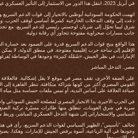
في أبريل 2023، انتقل هذا الدور من الاستثمار إلى التأثير العسكري غير المباشر
اتهمت الحكومة السودانية أبوظبي بالانحياز إلى قوات الدعم السريع و
دعت إلى وقف التدخلات الخارجية كشرط أساسي لوقف الحرب. وكشف
شرق ليبيا تحوّل إلى شريان لوجستي رئيسي للدعم السريع، مع تجدي
جانب مسارات صحراوية مفتوحة تتجاوز أي رقابة دولية
.
هذا الواقع منح قوات الدعم السريع قدرة على الصمود بعد خسارة ال
الإقليم إلى ساحة حرب إقليمية مفتوحة. في منطق الدولة، لا يمكن ا
الإمارات، في نظر الجيش، «شَمْلَة كنيزة» وجودها في الوساطة يُفرغ
مصر.. التدخل المباشر
على الضفة الأخرى، تقف مصر في موقع لا يقل إشكالية. فالعلاقة بي
القومي المصري أكثر من كونها شراكة متكافئة. تنظر القاهرة إلى ا
صياغة العلاقة على أساس الندية، أو تمس ملفات حساسة مثل مياه ال
في الحرب الأخيرة، بدا الانحياز المصري لمصلحة الجيش السوداني واضحا
سرية في شرق العوينات، تنطلق منها طائرات مسيّرة تركية الصنع 
السياسي والاستخباراتي إلى شبهة التدخل العسكري المباشر، وربط م
تحالف "تأسيس"، الظهير السياسي لقوات الدعم السريع، رأى في هذه 
وجودها في آلية الرباعية، أسوة برفض الجيش للإمارات. وهكذا، يصب
في الاثنين معاً
.