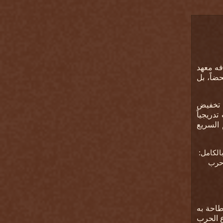
فه معهد
ضاً، بل
ال أو حتى تخفيض
دريجياً
 السريع
الكامل:
 حرب
طاحة به
ع الحرب