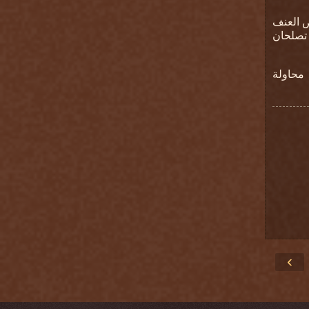
ض العنف
 تصلحان
 محاولة
›