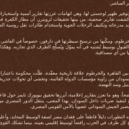
.
توفير ظهير لوجستي لها، وهي اتهامات عززتها تقارير أممية واستخباراتي
ت تقارير صحفية، من بينها تحقيقات لرويترز، أن مطار الكفرة ف
د مدرجاته وتكثيف الرحلات الجوية واستخدام طائرات نقل روسية الص
خرطوم، ومكّنها من ترسيخ سيطرتها في دارفور، خصوصاً في الفاشر، 
لقبول بوسيط يُشتبه في أنه يموّل ويُسلّح الطرف الذي تحاربه. وهكذ
ها من أي مصداقية
.
ن القاهرة والخرطوم علاقة تاريخية معقّدة، ظلّت محكومة باعتبارا
لسودان من زاوية مؤسسات الدولة القائمة، وتخشى أي تحولات جذرية 
نيل وسد النهضة
.
ً، وهو ما تعزز بتقارير إعلامية، أبرزها تحقيق نيويورك تايمز حول قاع
لتنفيذ ضربات داخل السودان. بهذا المعنى، ينتقل الدور المصري م
صير الجيش السوداني عضوياً بالأمن القومي المصري
.
التطورات دليلاً قاطعاً على فقدان مصر لصفة الوسيط المحايد، وأع
ح كل طرف في الحرب رافضاً لوسيط إقليمي بعينه، بينما تشكك القوى 