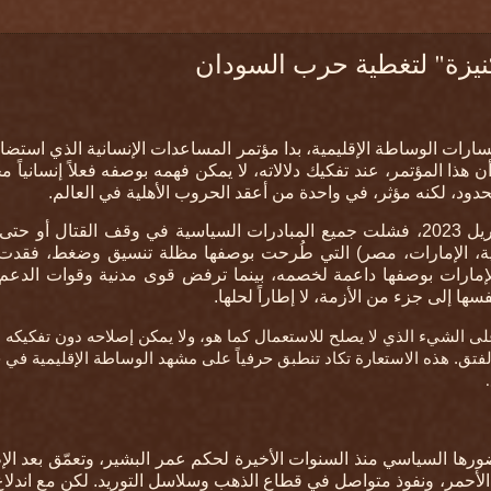
كنيزة" لتغطية حرب السودان
رات الوساطة الإقليمية، بدا مؤتمر المساعدات الإنسانية الذي استضا
ذا المؤتمر، عند تفكيك دلالاته، لا يمكن فهمه بوصفه فعلاً إنسانياً مح
دود، لكنه مؤثر، في واحدة من أعقد الحروب الأهلية في العالم
.
منذ اندلاع الحرب بين الجيش السوداني وقوات الدعم السريع في أبريل 2023، فشلت جميع المبادرات السياسية في وقف القت
ودية، الإمارات، مصر) التي طُرحت بوصفها مظلة تنسيق وضغط، فقدت ت
إمارات بوصفها داعمة لخصمه، بينما ترفض قوى مدنية وقوات الدعم
ا إلى جزء من الأزمة، لا إطاراً لحلها
.
ً على الشيء الذي لا يصلح للاستعمال كما هو، ولا يمكن إصلاحه دون تفكيكه ب
ّع الفتق. هذه الاستعارة تكاد تنطبق حرفياً على مشهد الوساطة الإقليمية في
.
ضورها السياسي منذ السنوات الأخيرة لحكم عمر البشير، وتعمّق بعد الإ
حر الأحمر، ونفوذ متواصل في قطاع الذهب وسلاسل التوريد. لكن مع اندلا