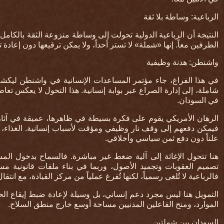
الرباعية: وساطة بلا ثقة
النتيجة أن الرباعية الدولية تحولت إلى وساطة منزوعة الثقة بالكا
الطرفين معاً
.
إنها «شملة» لا تستر أحداً، ولا يمكن ترقيعها دون إعادة
واشنطن: هدنة وظيفية
في هذا الفراغ، جاء مؤتمر المساعدات الإنسانية في واشنطن ليكش
شاملة، إلى إدارة الصراع عبر بوابة إنسانية. هذا التحول لا يعكس تعاطفاً
في السودان
.
الرهان الأمريكي يقوم على فكرة بسيطة في ظاهرها، عميقة في آثار
فيمكن دفعهم إلى وقف نار وظيفي ومؤقت لأسباب إنسانية. الغذاء، 
علناً دون دفع ثمن سياسي وأخلاقي
.
هنا تتحول الإغاثة إلى آلية ضغط غير مباشرة. فالسماح بدخول المسا
تصميم العقوبات وتجميد الأصول، وربما في بناء ملفات قانونية مست
فالرباعية لا تُلغى رسمياً، لكنها تُفرغ عملياً من مركز القيادة، مع ان
التمويل هنا ليس مجرد دعم إنساني، بل وسيلة لإعادة ضبط إيقاع ا
الموارد، ومنح الفاعلين المدنيين مساحة أوسع خارج منطق السلاح
.
السودان بين شملتين