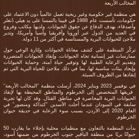
المخالب الأربعة
هي منظمة غير حكومية وغير ربحية تعمل عالمياً دون الاعتماد على
حكومات
،
تأسست عام 1988 في فيينا بالنمسا على يد هيلي دُنغلر
وأصدقاء، بهدف الدفاع عن حقوق الحيوانات
. و
لديها مكاتب وفروع
في العديد من الدول عبر أوروبا وأفريقيا وآسيا وأمريكا، وتدير
ملاجئ للحيوانات البرية والمستأنسة في أكثر من 11 دولة
.
تركّز المنظمة على كشف معاناة الحيوانات وإثارة الوعي حول
ممارسات غير إنسانية تجاه الحيوانات
، و
إنقاذ الحيوانات المتضررة
وتقديم الرعاية الطبية لها وتوفير حياة آمنة
، و
حماية الحيوانات
وإيجاد بيئات مناسبة لها، بما في ذلك ملاجئ للحياة البرية التي تم
إنقاذها من الظروف السيئة.
في نوفمبر 2023 ويناير 2024، أرسلت منظمة "المخالب الأربعة"
فريقها المتخصص إلى الخرطوم والمناطق المحيطة بها لإنقاذ
الحيوانات البرية المحاصرة في مناطق القتال
.
وقد كان لها تجربة
سابقة في السودان عندما أجلت الأسدين "كنداكة ومنصور" في
العام 2020 إلى الأردن، بسبب سوء الرعاية في حديقة حيوان
الخرطوم.
بدأت المنظمة بالتعاون مع منظمات محلية بإجلاء ما يقارب 50
حيوانًا بريًا من منطقة الباقير جنوب الخرطوم من ضمنها أسود،