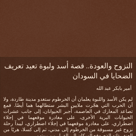
النزوح والعودة.. قصة أسد ولبوة تعيد تعريف
الضحايا في السودان
أمير بابكر عبد الله
لم يكن الأسد واللبوة يعلمان أن الخرطوم ستغدو مدينة طاردة، ولا
أن الحرب التي هجّرت ملايين البشر ستطالهما هما أيضًا
.
فمع
تصاعد المعارك في العاصمة، أُجبر الحيوانان، إلى جانب عشرات
الحيوانات البرية الأخرى، على مغادرة موقعهما في إجلاء
اضطراري، على مغادرة موقعهما في إجلاء اضطراري، ليبدآ رحلة
نزوح غير مسبوقة من الخرطوم إلى مدني، ثم إلى كسلا، هربًا من
العنف ذاته الذي دفع السكان إلى الفرار من بيوتهم.