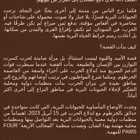
فكما نزح الناس من مدينة إلى أخرى بحثًا عن النجاة، نزحت
الحيوانات البرية قسرًا، بلا خيار ولا صوت، محمولة على شاحنات أو
محاصرة في أقفاص مؤقتة، تدفع ثمن صراع لم تكن طرفًا فيه.
الحرب، في السودان، لم تكتفِ بإفراغ القرى والمدن من سكانها،
بل أعادت رسم خرائط الحياة البرية نفسها
.
كيف بدأت القصة؟
قصة الأسد واللبوة ليست استثناءً، بل مرآة صامتة لحرب كسرت
التوازن بين الإنسان والطبيعة
.
بدأت القصة عندما سيطرت قوات
الدعم السريع منذ اندلاع الحرب على أجزاء واسعة من العاصمة
الخرطوم. ومثلما شرع المواطنون في ترتيب أوضاعهم والنزوح إلى
مناطق بعيدة عن نيران الحرب، بدأت منظمات دولية ومحلية
التفكير لإجلاء الحيونات البرية في مناطق النزاع إلى أخرى اكثر
أماناً.
وجدت الأوضاع المأساوية للحيوانات البرية، التي كانت متواجدة في
حدائق بالخرطوم مع اندلاع الحرب في 15 أبريل 2023، اهتماماً من
منظمات دولية معنية بالحيوانات البرية بعد التواصل بينها ومنظمات
محلية مهتمة بهذا الشأن. وتصدت منظمة "المخالب الأربعة"
FOUR
PAWS
للمهمة.