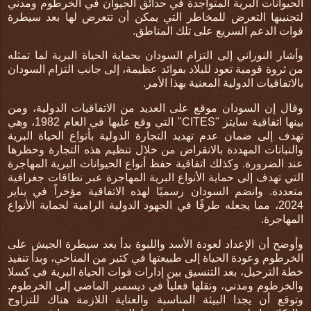
الحيوانات البرية المتواجدة في حدائق الحيوان في الخرطوم ومدني
لتجنيبها التعرض للمخاطر التي يمكن أن تتعرض لها بعد سيطرة
قوات الدعم السريع على تلك المناطق.
وأشار النوراني إلى التزام السودان بحماية الحياة البرية لما تمثله
من ثروة قومية تعود للبلاد بفوائد عظيمة، إلى جانب التزام السودان
بالاتفاقيات الدولية المعنية بهذا الأمر.
وقال إن السودان موقع على العديد من الاتفاقيات الدولية، ومن
بينها اتفاقية سايتز "
CITES
" التي وقع عليها في العام 1982، وهي
تهدف إلى ضمان عدم تهديد التجارة الدولية بأنواع الحياة البرية
والنباتات المهددة بالانقراض من خلال تنظيم هذه التجارة وحظرها
عند الضرورة. وكذلك
اتفاقية حفظ أنواع الحيوانات البرية المهاجرة
التي تهدف إلى حماية الأنواع البرية المهاجرة عبر نطاقات جغرافية
متعددة
.
وانضم السودان
رسميًا لهذه الاتفاقية مؤخراً في يناير
2024، مما يجعله طرفًا في الجهود الدولية الرامية لحماية الأنواع
المهاجرة
.
وأوضح أن الإعداد لعودة الأسد واللبوة بدأ بعد سيطرة الجيش على
الخرطوم وعودة الحياة إلى طبيعتها في كثير من المناحي، وبدأ تنفيذ
خطة الترحيل، بعد التنسيق بين إدارات قوات الحياة البرية في كسلا
والخرطوم ومدني، ونقلها فعلياً في ديسمبر الماضي إلى الخرطوم.
وتوقع أن يجدا البيئة المناسبة والعناية اللازمة هناك للتزاوج