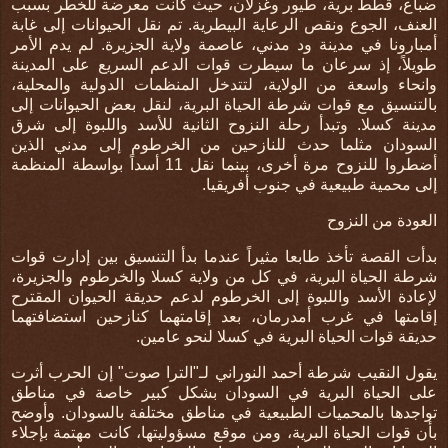
ضباع، قطط برية، طيور وغزلان، حيث كانت معرضة للخطر بسبب
العنف، الجوع ونقص الرعاية البيطرية
.
تم نقل الحيوانات إلى غابة
أمبارونا في مدينة ود مدني، عاصمة ولاية الجزيرة. لم يدم الأمر
طويلاً، إذ سرعان ما سيطرت قوات الدعم السريع على المدينة
وانحاء واسعة من الولاية، لتتدخل المنظمات الدولية والمحلية،
بالتنسيق مع قوات شرطة الحياة البرية، لنقل بعض الحيوانات إلى
مدينة كسلا. وتبدأ رحلة النزوح الثانية للأسد واللبوة إلى شرق
السودان مثلما حدث للنازحين من الخرطوم إلى مدني الذين
أضطروا للنزوح مرة أخرى، بينما نقل 11 أسداً بواسطة المنظمة
إلى محمية طبيعية في جنوب أفريقيا.
العودة من النزوح
بدأت القصة تأخذ طابعا مثيراً عندما بدأ التنسيق بين إدارت قوات
شرطة الحياة البرية، في كل من ولاية كسلا والخرطوم والجزيرة،
لإعادة الأسد واللبوة إلى الخرطوم لدعم حديقة الحيوان المقترح
إقامتها في غرب أمدرمان، بعد إقامتهما كنازحين استضافتهما
حديقة قوات الحياة البرية في كسلا لنحو عامين.
يقول النقيب شرطة أحمد النوراني لـ"الترا صوت" إن الحرب أثرت
على الحياة البرية في السودان بشكل كبير خاصة في مناطق
تواجدها بالمحميات الطبيعية في مناطق مختلفة بالسودان. وأوضح
بأن قوات الحياة البرية، ومن موقع مسؤوليتها، كانت مهتمة بإجلاء