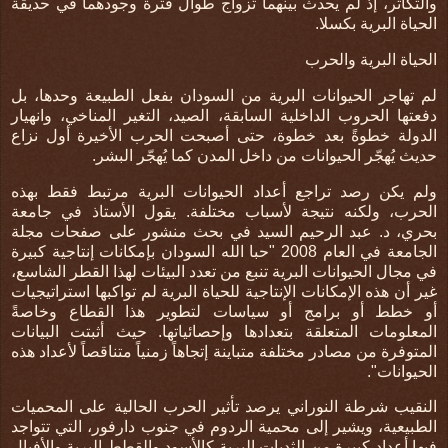
والتكاثر، إذ لم يحدث بينهما تزواج طوال فترة وجودهما في حديقة
الحياة البرية بكسلا.
الحياة البرية والحرب
لم تهاجر الحيوانات البرية من السودان بفعل الطبيعة وحدها، بل
دفعتها الحروب الداخلية السابقة، الصيد، التغير المناخي، وانهيار
الدولة خطوةً بعد خطوة، حتى أصبحت الحرب الأخيرة أول نزاع
حديث يُهجّر الحيوانات من داخل المدن كما يُهجّر البشر.
ولم يكن رصد تراجع أعداد الحيوانات البرية مرتبط فقط بهذه
الحرب، ولكنه نتيجة لأسباب مختلفة. يقول الأستاذ في جامعة
بحري، د. عبد الرحيم السيد في بحث منشور على صفحات مجلة
الجامعة في العام 2008 "
حبا الله السودان بإمكانات إنتاجية كبيرة
في مجال الحيوانات البرية تنبع من تعدد البيئات لهذا القطر الشاسع،
غير أن هذه الإمكانات الإنتاجية للحياة البرية لم تواكبها استراتيجيات
أو خطط أو برامج أو سياسات لتطوير هذا القطاع وخاصةً
المعلومات المتعلقة بتعدادها وإحصائياتها. حيث أثبتت البيانات
المتوفرة من مصادر مختلفة متباينة إتجاهاً زمنياً متناقصاً لأعداد هذه
الحيوانات".
النقيب شرطة النوراني يرصد تأثير الحرب الحالية على المحميات
الطبيعية، ويشير إلى محمية الردوم في جنوب دارفور، التي تتواجد
فيها أعداد كبيرة من الثديات البرية كالأسود والقطط البرية والأفيال