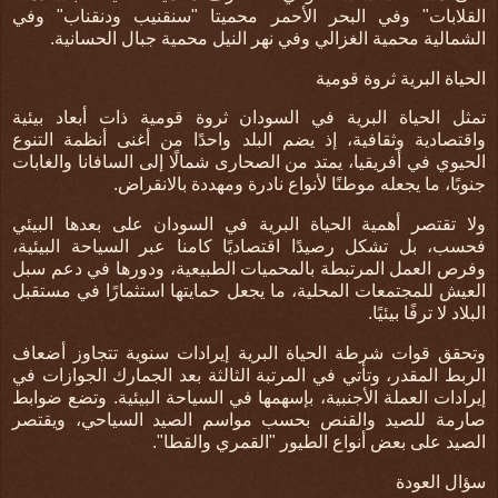
القلابات" وفي البحر الأحمر محميتا "سنقنيب ودنقناب" وفي
الشمالية محمية الغزالي وفي نهر النيل محمية جبال الحسانية.
الحياة البرية ثروة قومية
تمثل الحياة البرية في السودان ثروة قومية ذات أبعاد بيئية
واقتصادية وثقافية، إذ يضم البلد واحدًا من أغنى أنظمة التنوع
الحيوي في أفريقيا، يمتد من الصحارى شمالًا إلى السافانا والغابات
جنوبًا، ما يجعله موطنًا لأنواع نادرة ومهددة بالانقراض
.
ولا تقتصر أهمية الحياة البرية في السودان على بعدها البيئي
فحسب، بل تشكل رصيدًا اقتصاديًا كامنا عبر السياحة البيئية،
وفرص العمل المرتبطة بالمحميات الطبيعية، ودورها في دعم سبل
العيش للمجتمعات المحلية، ما يجعل حمايتها استثمارًا في مستقبل
البلاد لا ترفًا بيئيًا.
وتحقق قوات شرطة الحياة البرية إيرادات سنوية تتجاوز أضعاف
الربط المقدر، وتأتي في المرتبة الثالثة بعد الجمارك الجوازات في
إيرادات العملة الأجنبية، بإسهمها في السياحة البيئية. وتضع ضوابط
صارمة للصيد والقنص بحسب مواسم الصيد السياحي، ويقتصر
الصيد على بعض أنواع الطيور "القمري والقطا".
سؤال العودة