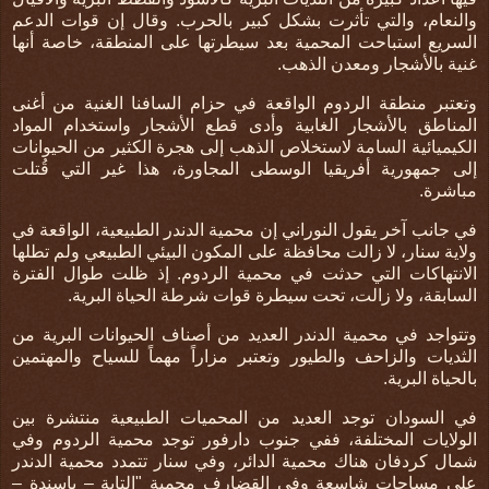
والنعام، والتي تأثرت بشكل كبير بالحرب. وقال إن قوات الدعم
السريع استباحت المحمية بعد سيطرتها على المنطقة، خاصة أنها
غنية بالأشجار ومعدن الذهب.
وتعتبر منطقة الردوم الواقعة في حزام السافنا الغنية من أغنى
المناطق بالأشجار الغابية وأدى قطع الأشجار واستخدام المواد
الكيميائية السامة لاستخلاص الذهب إلى هجرة الكثير من الحيوانات
إلى جمهورية أفريقيا الوسطى المجاورة، هذا غير التي قُتلت
مباشرة.
في جانب آخر يقول النوراني إن محمية الدندر الطبيعية، الواقعة في
ولاية سنار، لا زالت محافظة على المكون البيئي الطبيعي ولم تطلها
الانتهاكات التي حدثت في محمية الردوم. إذ ظلت طوال الفترة
السابقة، ولا زالت، تحت سيطرة قوات شرطة الحياة البرية.
وتتواجد في محمية الدندر العديد من أصناف الحيوانات البرية من
الثديات والزاحف والطيور وتعتبر مزاراً مهماً للسياح والمهتمين
بالحياة البرية.
في السودان توجد العديد من المحميات الطبيعية منتشرة بين
الولايات المختلفة، ففي جنوب دارفور توجد محمية الردوم وفي
شمال كردفان هناك محمية الدائر، وفي سنار تتمدد محمية الدندر
على مساحات شاسعة وفي القضارف محمية "التاية – باسندة –