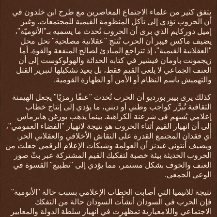
يتفق كثير من علماء الاجتماع المعاصرين مع طرح ابن خلدون في
أن الحروب تؤدي إلى تآكل المنظومة القيمية للمجتمعات. وغير
إميل دوركايم الذي برى أن الحروب تُحدث ما يسميه بـ"الأنوميّة
"
،
يضيف ماكس فيبر أن الحرب تُنتج "عقلانية مصلحية" تحل محل
"العقلانية القيمية"، إذ تتراجع المبادئ لصالح المنفعة والقوة. أما
زيجمونت باومان فيشير في كتابه الحداثة والهولوكوست إلى أن
العنف الجماعي لا يلغى القيم فقط، بل يعيد تشكيلها لتبرير القتل
والتهميش باسم النظام أو الأمن أو الطهارة القومية
.
كذلك
يرى بيير بورديو أن الحرب تُحدث "عنفًا رمزيًا" يجعل الهيمنة
الثقافية تُبرَّر كواجب وطني أو ديني، ما يؤدي إلى إنتاج خطاب
إعلامي يُسهم في شرعنة الكراهية. بينما يذهب يورغن هابرماس
إلى أن انهيار القيم أثناء الحروب هو نتيجة لانهيار "الفضاء العمومي"،
أي فقدان المجتمع القدرة على النقاش الأخلاقي والعقلاني الحر.
ويضيف أنتوني غيدنز أن العولمة وشبكات الإعلام الرقمي جعلت من
الحروب الحديثة بيئة خصبة لتفكيك القيم المشتركة عبر بثّ صور
العنف والخوف بشكل مستمر، مما يؤدي إلى "تطبيع" القسوة في
الوعي الجمعي
.
نتيجة للانيميا التي أصابت الخطاب الإعلامي بسبب حالة "الأنومية"
فإن الحرب في السودان أنشأت
السودان حالة من التفكك
الاجتماعي واللامعيارية تمظهرت في انهيار سلطة الدولة والمعايير