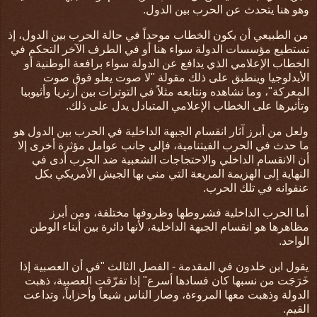
وهو هنا يتحدث عن الحرب بين الدول.
من الطبيعي أن يكون الخطاب موحداً في حالة الحرب بين الدول، إذ
تستطيع مؤسسات الدولة سواء هنا أو في الطرف الآخر التحكم في
الخطاب الإعلامي الذي يدافع عن الدولة سواء برافعة الوطنية أو
الأيدلوجيا وينطبق على ذلك مقولة "لا صوت يعلو فوق صوت
المعركة"، وما نشاهده ونتابعه مثلاً في التوترات بين أرتريا وأثيوبيا
وتأثيرها على الخطاب الإعلامي المتبادل يدل على ذلك.
ولعل من أبرز آثار انقسام الجبهة الداخلية في الحرب بين الدول هو
ما حدث في الحرب الفيتنامية، فإلى جانب عوامل مؤثرة أخرى إلا
أن الانقسام الداخلي والاحتجاجات الشعبية ضد الحرب أدى في
النهاية إلى الهزيمة المريعة التي مني بها الجيش الأمريكي بكل
عنفوانه في تلك الحرب.
أما الحرب الداخلية فشروطها وظروفها مختلفة، ومن أبرز
مظاهرها هو انقسام الجبهة الداخلية، لأنها دائرة بين أبناء الوطن
الواحد.
يقول ابن خلدون
في المقدمة -
الفصل الثالث "في أن العصبية إذا
خَرَجَت من نسبها كان فسادها أسرع
"
إذا تفرّقت العصبية، ذهبت
الدولة وذهبت معها المروءة، وصار الناس شيعاً وأحزاباً، وتداعت
القيم.