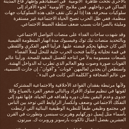
بالأحرى نجحت ظاهرة "الأنومية" في اصطيادهم وإظهار قاع المدينة
الساكن في دواخلهم. فمن ملامح "الأنومية" لجوء الأفراد إلى
سلوكيات منحرفة، هذا إذا لم تكن تقف خلف هذه السلوكيات جهات
منظمة، ففي ظل الحرب تصبح الحياة الاجتماعية غير مستقرة
ومليئة بالصراعات بسبب ضعف سلطة الضبط الاجتماعي.
وقد شهدت ساحات الفداء على منصات التواصل الاجتماعي،
وبالتحديد منصات تيك توك وفيسبوك مدة انهيار المنظومة القيمية
التي كان خيطها يحكم قبضته
عليها
. فرأينا العهر الفكري واللفظي
في قمة تجلياته وكأنما فتحت الحرب خلية للنحل ليملأ الفضاء
بلسعات مسمومة بدلاً من انتاجه للعسل المفيد للصحة. ورأينا عالم
القونات صورة وصوت وهو العالم الذي تطرب له الدواخل الهشة.
واستطعن أن يجذبن لعالمهن "قونات" و"أقوان"، إن جازت التسمية،
من عالم الصحافة و"الكلمة التي كانت في البدء".
ولأنها مرتبطة بفقدان القواعد الأخلاقية والاجتماعية المشتركة
لقوتها في تنظيم سلوك الأفراد وبالتالي شعور الفرد بالضياع واللا
جدوى وعدم اليقين بشأن دوره وأهدافه في الحياة، فإنها تقود إلى
التفكك الاجتماعي وضعف وانكسار الراوابط التي توحد بين الناس
في مجتمع وظيفي طبقاً للنظرية الوظيفية البنائية التي ارتبطت
بأسماء مثل إيميل دوركهايم وهربرت سبنسر، وتطورت في القرن
العشرين بفضل أعمال تالكوت بارسونز وروبرت ك. ميرتون.