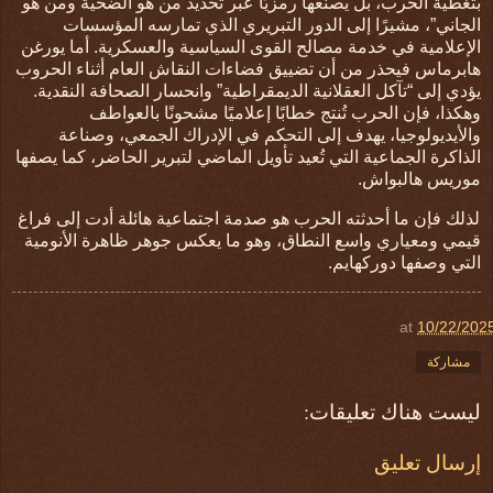
بتغطية الحرب، بل يصنعها رمزيًا عبر تحديد من هو الضحية ومن هو
الجاني”، مشيرًا إلى الدور التبريري الذي تمارسه المؤسسات
الإعلامية في خدمة مصالح القوى السياسية والعسكرية. أما يورغن
هابرماس فيحذر من أن تضييق فضاءات النقاش العام أثناء الحروب
يؤدي إلى “تآكل العقلانية الديمقراطية” وانحسار الصحافة النقدية.
وهكذا، فإن الحرب تُنتج خطابًا إعلاميًا مشحونًا بالعواطف
والأيديولوجيا، يهدف إلى التحكم في الإدراك الجمعي، وصناعة
الذاكرة الجماعية التي تُعيد تأويل الماضي لتبرير الحاضر، كما يصفها
موريس هالبواش.
لذلك فإن ما أحدثته الحرب هو صدمة اجتماعية هائلة أدت إلى فراغ
قيمي ومعياري واسع النطاق، وهو ما يعكس جوهر ظاهرة الأنومية
التي وصفها دوركهايم.
at
10/22/202
مشاركة
ليست هناك تعليقات:
إرسال تعليق