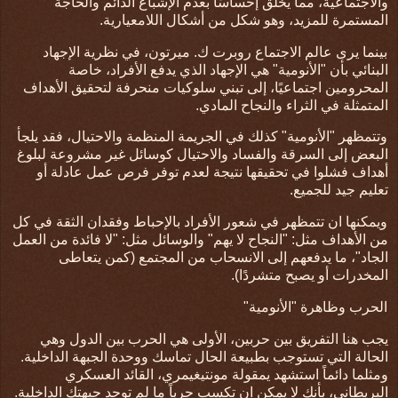
والاجتماعية، مما يخلق إحساسًا بعدم الإشباع الدائم والحاجة
المستمرة للمزيد، وهو شكل من أشكال اللامعيارية
.
بينما يرى عالم الاجتماع روبرت ك. ميرتون، في نظرية الإجهاد
البنائي بأن "الأنومية" هي الإجهاد الذي يدفع الأفراد، خاصة
المحرومين اجتماعيًا، إلى تبني سلوكيات منحرفة لتحقيق الأهداف
المتمثلة في الثراء والنجاح المادي.
وتتمظهر "الأنومية" كذلك في الجريمة المنظمة والاحتيال، فقد يلجأ
البعض إلى السرقة والفساد والاحتيال كوسائل غير مشروعة لبلوغ
أهداف فشلوا في تحقيقها نتيجة لعدم توفر فرص عمل عادلة أو
تعليم جيد للجميع.
ويمكنها ان تتمظهر في شعور
الأفراد بالإحباط وفقدان الثقة في كل
من الأهداف مثل: "النجاح لا يهم" والوسائل مثل: "لا فائدة من العمل
الجاد"، ما يدفعهم إلى الانسحاب من المجتمع (كمن يتعاطى
المخدرات أو يصبح متشردًا)
.
الحرب وظاهرة "الأنومية"
يجب هنا التفريق بين حربين، الأولى هي الحرب بين الدول وهي
الحالة التي تستوجب بطبيعة الحال تماسك ووحدة الجبهة الداخلية.
ومثلما دائماً استشهد يمقولة مونتيغيمري، القائد العسكري
البريطاني، بأنك لا يمكن ان تكسب حرباً ما لم توحد جبهتك الداخلية.