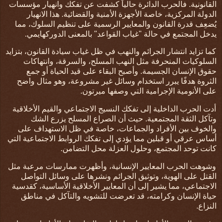
القانونية. فالحرب الدائرة حالياً كشفت عن تفكك وانهيار مؤسسات
الدولة المركزية، خاصة الأجهزة الأمنية والقضائية. هذا الانهيار
يُضعِف قدرة القانون والمعايير الرسمية على تنظيم السلوك، مما
يدخل المجتمع في حالة "غياب القواعد" بالمعنى الدوركهايمي
.
كما تزايد
انتشار الجرائم والنهب في ظل غياب سيادة القانون، بتزايد
السلوكيات المنحرفة مثل النهب المسلح، والسرقة، وانتهاكات
حقوق الإنسان الجسيمة. وأصبح البقاء على قيد الحياة أو جمع
الثروة هدفًا يبرر استخدام وسائل غير مشروعة، وهو مثال واضح
على الأنومية الإجرامية التي وصفها ميرتون
.
أدت الحرب الداخلية إلى
تفكك النسيج الاجتماعي والقيم الأخلاقية
وتآكل الثقة المجتمعية. حيث أن الصراع المسلح يزرع الشك
والخوف بين الأفراد والجماعات، خاصة في ظل الاستهداف على
أساس عرقي أو قبلين مما يؤدي إلى تفكك الروابط الاجتماعية التي
كانت توحد المجتمع، وحلول العزلة محل التضامن
.
وشوهت الحرب المعايير الإنسانية، وأظهرت ممارسات مرعبة مثل
القتل على الهوية، وتوثيق الجرائم ونشرها على وسائل التواصل
الاجتماعي، مما يشير إلى أن المعايير الأخلاقية الأساسية، كقدسية
حياة الإنسان وكرامته، قد تعرضت للتشويه والتآكل في مناطق
النزاع
.