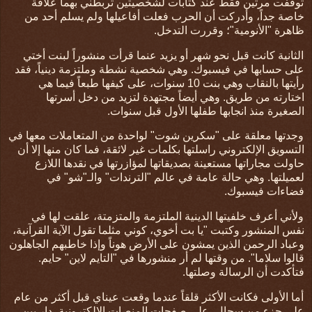
توقفت مرتين فقط عند كتابات لشخصيتين تربطني بهما علاقة
خاصة جداً، وأدركت أن الحرب فعلت أفاعيلها ولم يسلم أحد من
ظاهرة "الأنومية"؛ وقررت التدخل.
الثانية كانت قبل نحو شهر أو يزيد عنما قرأت منشوراً لبنت أختي
على حسابها في فيسبوك. وهي شخصية نشطة وملتزمة دينياً، فقد
رأيتها بالنقاب وهي بنت 10 سنوات، على كيفها طبعاً فيما هي
اختارته من طريق. وهي أيضاً مجتهدة لتزيد من دخل أسرتها
الصغيرة منذ انجابها طفلها الأول قبل سنوات.
وجدتها معلقة على "سكرين شوت" لواحدة من المتعاملات معها في
التسويق الإلكتروني راسلتها بكلمات غير لائقة، فما كان منها إلا أن
حاولت مجاراتها مستعينة بصديقاتها لمؤازرتها في نقدها اللازع
لعميلتها. وهي حالة عامة في عالم "الترندات" والـ"شو" في
فضاءات فيسبوك.
ولأني أعرف خلفيتها الدينية الملتزمة والمتزمتة، علقت لها في
نفس المنشور وكتبت "يا بت أخوي، كوني مثلما تقول الآية القرآنية،
وعباد الرحمن الذين يمشون على الأرض هوناً وإذا خاطبهم الجاهلون
قالوا سلاما". من وقتها لم أر منشورها في "التايم لاين" حايم.
فتأكدت أن الرسالة وصلتها.
أما الأولى فكانت الأكثر قلقاً عندما وقعت عيناي قبل أكثر من عام
على جزء من سجال، على صفحات المنصات الإلكترونية، دار بين