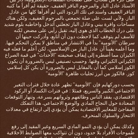
الأستاذ عادل الباز والمرحوم الباقر العفيف. حقيقة لم أقرأ ما كتبه
الباقر العفيف واستدعى تلك الردود التي لم أقرأها كلها من عادل
الباز. ولأني لست على صلة تجمعني بالمرحوم العفيف، ولكن هناك
مساحات وافرة بيني وعادل الباز تجعلني أتدخل واخاطبه بلوم شديد
على درك الخطاب الذي هوى إليه، تقبل رأيي على مضض لكنه
للأسف لم يتوقف كما لاحظت دون أن أتابع، وأدركت حينها أن
سرطان "الأنومية" بدأ في الانتشار في مناطق لا يمكن التحكم فيها.
وما أعلمه يقيناً أن عادل الباز من الإسلاميين، لكن أعلم ما فعله فيه
الكيزان مما أضطره إلى إيقاف صحيفته "الأحداث" في قمة الصراع
الكيزاني الكيزاني وقتها. وحسب تصنيفي ليس بالضرورة أن يكون
الكوز إسلامي كما أن بالمقابل ليس بالضرورة أن يكن كل إسلامي
كوز. فالكوز من أبرز تجليات ظاهرة "الأنومية"
بحسب دوركهايم فإن "الأنومية" تظهر عادة خلال فترات التغير
الاجتماعي الكبير والسريع، فمثلا : في فترات الكساد أو الركود
الاقتصادي، يفقد الناس وظائفهم وثرواتهم بسرعة، وتنهار التوقعات
المعتادة حول النجاح المادي والوضع الاجتماعي. هذا التفكك
المفاجئ للمعايير الاقتصادية يمكن أن يؤدي إلى ارتفاع في معدلات
الانتحار والسلوك المنحرف
.
وكذلك
يمكن أن يؤدي النمو المادي السريع وغير المقيد إلى رفع
طموحات الأفراد بلا حدود، دون أن تتواكب معها الضوابط الأخلاقية