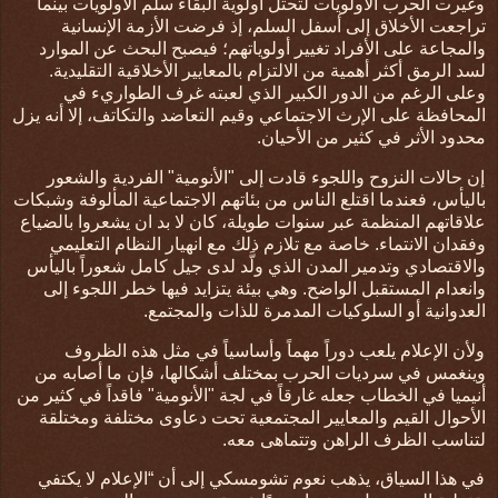
وغيرت الحرب الأولويات لتحتل اولوية البقاء سلم الأولويات بينما
تراجعت الأخلاق إلى أسفل السلم، إذ فرضت
الأزمة الإنسانية
والمجاعة على الأفراد تغيير أولوياتهم؛ فيصبح البحث عن الموارد
لسد الرمق أكثر أهمية من الالتزام بالمعايير الأخلاقية التقليدية
.
وعلى الرغم من الدور الكبير الذي لعبته غرف الطواريء في
المحافظة على الإرث الاجتماعي وقيم التعاضد والتكاتف، إلا أنه يزل
محدود الأثر في كثير من الأحيان.
إن حالات النزوح واللجوء قادت إلى "الأنومية" الفردية والشعور
باليأس، فعندما اقتلع الناس من بئاتهم الاجتماعية المألوفة وشبكات
علاقاتهم المنظمة عبر سنوات طويلة، كان لا بد ان يشعروا بالضياع
وفقدان الانتماء. خاصة مع تلازم ذلك مع
انهيار النظام التعليمي
والاقتصادي وتدمير المدن الذي ولَّد لدى جيل كامل شعوراً باليأس
وانعدام المستقبل الواضح. وهي بيئة يتزايد فيها خطر اللجوء إلى
العدوانية أو السلوكيات المدمرة للذات والمجتمع
.
ولأن الإعلام يلعب دوراً مهماً وأساسياً في مثل هذه الظروف
وينغمس في سرديات الحرب بمختلف أشكالها، فإن ما أصابه من
أنيميا في الخطاب جعله غارقاً في لجة "الأنومية" فاقداً في كثير من
الأحوال القيم والمعايير المجتمعية تحت دعاوى مختلفة ومختلقة
لتناسب الظرف الراهن وتتماهى معه.
في هذا السياق، يذهب نعوم تشومسكي إلى أن “الإعلام لا يكتفي