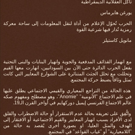
تآكل العقلانية الديمقراطية
يورغن هابرماس
الحرب تُحوّل الإعلام من أداة لنقل المعلومات إلى ساحة معركة
رمزية تُدار فيها شرعية القوة
مانويل كاستيلز
مع انهمار القذائف المدفعية والجوية وانهيار البنايات والبنى التحتية
بفعل الحرب الدائرة حتى الآن بين السودانيين، انهارت معها القيم
وتحللت مع تحلل الجثث المتناثرة على الشوارع المعايير التي كانت
تمثل وثاقاً يضبط حركة المجتمع.
هذه الحالة من التراجع المعياري والقيمي الاجتماعي يطلق عليها
في علم الاجتماع "الأنومية" "
Anomie
"، وهو مصطلح ومفهوم صكه
عالم الاجتماع الفرنسي إيميل دوركهايم في أواخر القرن الـ19.
واتُّفِق على تعريفه بحالة عدم الاستقرار أو حالة الاضطراب والقلق
لدى الأفراد بسبب انهيار المعايير والقيم الاجتماعية أو الافتقار إلى
الهدف والمثل العليا، او بصورة أخرى
يُقصد به حالة من
"اللامعيارية" أو "غياب القواعد" في المجتمع
.