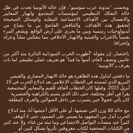
وبحسب "مدونة عرب سوسيو"، فإن
حالة الأنوميا تحدث في ظل
حالة التفكك التنظيمي لمؤسسات المجتمع وانهيار المعايير
والانفصال بين الأهداف الاجتماعية المعلنة والوسائل الصحيحة
لتحقيق هذه الأهداف، والتناقض الفاضح بي ما يشاع من
أيديولوجيات رسمية وبين ما يجري على أرض الواقع. ويشعر المرء
نفسياً بالاغتراب والعبثية والانهيار الأخلاقي مما ينعكس سلباً وعزلة
وانحرافا.
باختصار، إن مقولة "أظهرت الحرب السودانية الدائرة منذ أكثر من
عامين ونصف العام، أسوأ ما فينا" هو تعريف عملي تطبيقي لما بات
يعرف بـ"الأنومية".
ما دفعني لتناول هذه الظاهرة هو حالة الانهيار المعياري والقيمي
المريع الذي لمسته في الخطاب الإعلامي بعد اندلاع الحرب في 15
أبريل 2023. وقبلها كان الخطاب الفاقد للقيم والمعايير المجتمعية
يقرأ في أطر مختلفة، حتى ذلك الذي يتسم بالكراهية والعنصرية
كان يأتي خجولاً حين يتسرب من داخل الصوالين والغرف المغلقة.
مع حالة اللا وزن التي نعيشها، أو على الأقل أعيشها أنا، منذ اندلاع
الحرب أبذل من المجهود ما يعينني على الصمود، حتى لا أتوقف
كثيراً عند منصات التواصل الاجتماعي وما تبثه من غثاء. ولا عند كثير
من الكتابات الصحفية لكتاب معروفين تأثروا بشكل كبير، أو