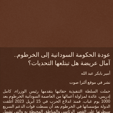
عودة الحكومة السودانية إلى الخرطوم..
آمال عريضة هل تبتلعها التحديات؟
أمير بابكر عبد الله
نشر في موقع ألترا صوت
حملت السلطة التنفيذية حقائبها يتقدمها رئيس الوزراء، كامل
إدريس، عائدة لمزاولة أعمالها من العاصمة السودانية الخرطوم بعد
1000 يوم غياب. فمنذ اندلاع الحرب في 15 أبريل 2023 أغلقت
الدولة مؤسساتها في الخرطوم بعد أن بسطت قوات الدعم السريع
سيطرتها على القصر الرئاسي والمناطق المحيطة به والتي تشمل