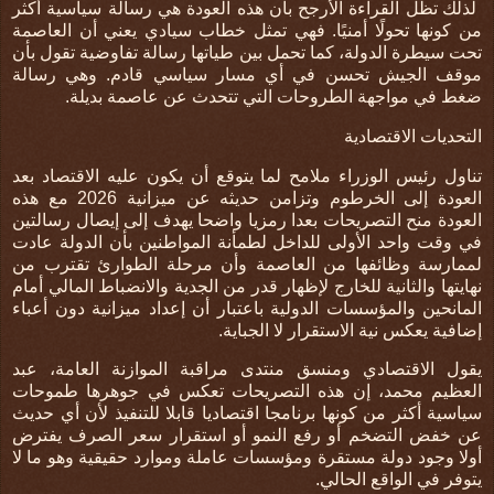
لذلك تظل القراءة الأرجح بان هذه العودة هي رسالة سياسية أكثر
من كونها تحولًا أمنيًا
. فهي تمثل خطاب سيادي يعني أن العاصمة
تحت سيطرة الدولة، كما تحمل بين طياتها رسالة تفاوضية تقول بأن
موقف الجيش تحسن في أي مسار سياسي قادم. وهي رسالة
ضغط في مواجهة الطروحات التي تتحدث عن عاصمة بديلة.
التحديات الاقتصادية
تناول رئيس الوزراء ملامح لما يتوقع أن يكون عليه الاقتصاد بعد
العودة إلى الخرطوم وتزامن حديثه عن ميزانية 2026 مع هذه
العودة منح التصريحات بعدا رمزيا واضحا يهدف إلى إيصال رسالتين
في وقت واحد الأولى للداخل لطمأنة المواطنين بأن الدولة عادت
لممارسة وظائفها من العاصمة وأن مرحلة الطوارئ تقترب من
نهايتها والثانية للخارج لإظهار قدر من الجدية والانضباط المالي أمام
المانحين والمؤسسات الدولية باعتبار أن إعداد ميزانية دون أعباء
إضافية يعكس نية الاستقرار لا الجباية.
يقول الاقتصادي ومنسق منتدى مراقبة الموازنة العامة، عبد
العظيم محمد، إن هذه التصريحات تعكس في جوهرها طموحات
سياسية أكثر من كونها برنامجا اقتصاديا قابلا للتنفيذ لأن أي حديث
عن خفض التضخم أو رفع النمو أو استقرار سعر الصرف يفترض
أولا وجود دولة مستقرة ومؤسسات عاملة وموارد حقيقية وهو ما لا
يتوفر في الواقع الحالي.