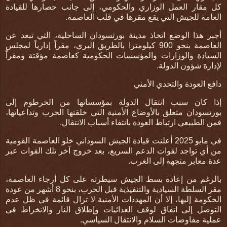
كل مقار العمل الوزاري والحكومي، إلى جانب حصارها للقيادة
العامة للجيش التي يقع مقرها في قلب العاصمة.
أجبر هذا الوضع اتخاذ مدينة بورتسودان الساحلية، التي تبعد عن
العاصمة بنحو 900 كيلومترا بالطريق البري، مقراً إدارياً لمجلس
السيادة والوزارات والمؤسسات الحكومية كعاصمة مؤقتة ومقراً
لإدارة شؤون الدولة.
دافع العودة والتحدي الأمني
إذا كان سبب انتقال الدولة بمؤسساتها من الخرطوم إلى
بورتسودان متعلق بالأوضاع الأمنية التي خلقتها الحرب وتداعياتها،
فمن الطبيعي ارتباط العودة بانتفاء أسباب الانتقال.
في مايو 2025 أعلنت قيادة الجيش السوداني خلو العاصمة القومية
من أي تواجد لقوات الدعم السريع، بعد خروج آخر تلك القوات عبر
عدة معابر متجهة إلى الغرب.
بالرغم من إعادة بسط الجيش سيطرته على كل أرجاء العاصمة،
مقر السلطة السيادية والتنفيذية قبل الحرب، بنحو 8 أشهر من عودة
الحكومة إليها، إلا أن المهددات الأمنية لا تزال قائمة في ظل عدم
التوصل إلى اتفاق لوقف العدائيات وإطلاق النار والانخراط في
عملية مفاوضات السلام والانتقال السياسي.