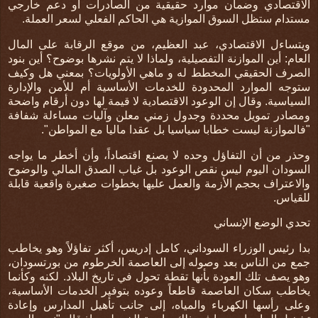
الاقتصادي وضمان موارد حقيقية من الصادرات أو دعم خارجي
مستدام ستظل السوق الموازية هي الحاكم الفعلي لسعر العملة.
ويتساءل الاقتصادي، عبد العظيم، من موقع الرقابة على المال
العام: أين الموازنة التفصيلية، ولماذا لا يتم نشرها بوضوح؟ أين بنود
الصرف الحقيقي المخطط له و ماهي الأولويات؟ بمعني هل وكيف
ستوجه الموارد المحدودة للخدمات الأساسية أم للأمن والإدارة
السياسية. وقال إن الوعود الاقتصادية لا قيمة لها دون أرقام واضحة
ومصادر تمويل محددة وجدول زمني معلن وآليات مساءلة شفافة
"فالموازنة ليست خطابا سياسيا بل عقدا ماليا مع المواطن".
وحذر من أن التفاؤل وحده لا يصنع اقتصاداً، وأن أخطر ما يواجه
السودان اليوم ليس نقص الوعود بل غياب الصدق المالي والوضوح
والاعتراف بحجم الأزمة والعمل عليها بخطوات صغيرة واقعية قابلة
للقياس.
تحدي الوضع الإنساني
بدا رئيس الوزراء السوداني، كامل إدريس، أكثر تفاؤلاً وهو يخاطب
جمع من الناس بعد وصوله إلى العاصمة الخرطوم من بورتسودان،
وهو يصف تلك العودة بأنها تقطة تحول في تاريخ البلاد. لكنه وكأنما
يخاطب سكان العاصمة قاطعاً وعوده
بتوفير الخدمات الأساسية،
وعلى رأسها الكهرباء والمياه، إلى جانب تأهيل المدارس وإعادة