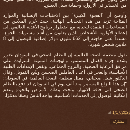
من الخسائر في الأرواح، وحماية سبل العيش
.
وأوضح أن "الفجوة الكبيرة" بين الاحتياجات الإنسانية والموارد
المتاحة تزيد من هذه التحديات الهائلة، حيث حُرم الملايين من
المساعدات المُنقذة للحياة، مع اضطرار برنامج الأغذية العالمي إلى
إعطاء الأولوية للأشخاص الذين يعانون من أشد مستويات الجوع،
مشدداً على حاجته إلى 662 مليون دولار إضافية للوصول إلى 8
ملايين شخص شهرياً
.
تقول منظمة الصحة العالمية إن النظام الصحي في السودان تضرر
بشدة جراء القتال المستمر، والهجمات المميتة المتزايدة على
مرافق الرعاية الصحية، والنزوح الجماعي، ونقص الإمدادات الطبية
الأساسية، والعجز في أعداد العاملين الصحيين وشُح التمويل. وقال
الدكتور شبل صحباني، ممثل منظمة الصحة العالمية في السودان:
"إن هذا النزاع المستمر منذ ألف يوم في السودان قد دفع بالنظام
الصحي إلى حافة الانهيار. وتحت وطأة الأمراض والجوع وعدم
إمكانية الوصول إلى الخدمات الأساسية، يواجه الناسُ وضعًا مدمّرًا.
at
1/17/202
مشاركة