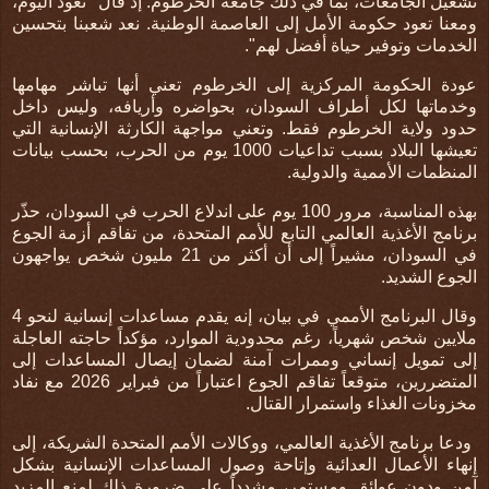
تشغيل الجامعات، بما في ذلك جامعة الخرطوم. إذ قال "نعود اليوم،
ومعنا تعود حكومة الأمل إلى العاصمة الوطنية. نعد شعبنا بتحسين
الخدمات وتوفير حياة أفضل لهم
"
.
عودة الحكومة المركزية إلى الخرطوم تعني أنها تباشر مهامها
وخدماتها لكل أطراف السودان، بحواضره وأريافه، وليس داخل
حدود ولاية الخرطوم فقط. وتعني مواجهة الكارثة الإنسانية التي
تعيشها البلاد بسبب تداعيات 1000 يوم من الحرب، بحسب بيانات
المنظمات الأممية والدولية.
بهذه المناسبة، مرور 100 يوم على اندلاع الحرب في السودان، حذّر
برنامج الأغذية العالمي التابع للأمم المتحدة، من تفاقم أزمة الجوع
في السودان، مشيراً إلى أن أكثر من 21 مليون شخص يواجهون
الجوع الشديد
.
وقال البرنامج الأممي في بيان، إنه يقدم مساعدات إنسانية لنحو 4
ملايين شخص شهرياً، رغم محدودية الموارد، مؤكداً حاجته العاجلة
إلى تمويل إنساني وممرات آمنة لضمان إيصال المساعدات إلى
المتضررين، متوقعاً تفاقم الجوع اعتباراً من فبراير 2026 مع نفاد
مخزونات الغذاء واستمرار القتال
.
ودعا برنامج الأغذية العالمي، ووكالات الأمم المتحدة الشريكة، إلى
إنهاء الأعمال العدائية وإتاحة وصول المساعدات الإنسانية بشكل
آمن ودون عوائق ومستمر، مشدداً على ضرورة ذلك لمنع المزيد