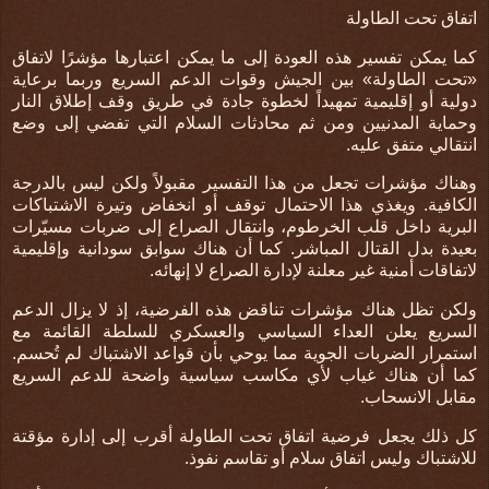
اتفاق تحت الطاولة
كما يمكن تفسير هذه العودة إلى ما يمكن اعتبارها مؤشرًا لاتفاق
«تحت الطاولة» بين الجيش وقوات الدعم السريع وربما برعاية
دولية أو إقليمية تمهيداً لخطوة جادة في طريق وقف إطلاق النار
وحماية المدنيين ومن ثم محادثات السلام التي تفضي إلى وضع
انتقالي متفق عليه.
وهناك مؤشرات تجعل من هذا التفسير مقبولاً ولكن ليس بالدرجة
الكافية. ويغذي هذا الاحتمال توقف أو انخفاض وتيرة الاشتباكات
البرية داخل قلب الخرطوم
، و
انتقال الصراع إلى ضربات مسيّرات
بعيدة بدل القتال المباشر
.
كما أن هناك
سوابق سودانية وإقليمية
لاتفاقات أمنية غير معلنة لإدارة الصراع لا إنهائه
.
ولكن تظل هناك مؤشرات تناقض هذه الفرضية، إذ لا يزال
الدعم
السريع يعلن العداء السياسي والعسكري
للسلطة القائمة مع
استمرار الضربات الجوية مما يوحي بأن قواعد الاشتباك لم تُحسم
.
كما أن هناك
غياب لأي مكاسب سياسية واضحة للدعم السريع
مقابل الانسحاب
.
كل ذلك يجعل فرضية اتفاق تحت الطاولة أقرب إلى إدارة مؤقتة
للاشتباك وليس اتفاق سلام أو تقاسم نفوذ.