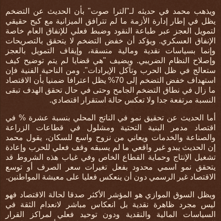
ويذهب محمد في حديثه لـ"الترا صوت" بأن الحديث عن التضخم
يظل في إطار إدارة الأزمة ما لم تترافق الميزانية مع كبح حقيقي
لتمويل العجز عبر طباعة النقود وضبط فعلي للإنفاق العام خاصة
الإنفاق العسكري. ويؤكد أن خفض التضخم لا يتحقق بالتصريحات
وإنما بسياسات نقدية ومالية منسقة، وإيقاف التمويل بالعجز
وإصلاح النظام الضريبي. ويضيف "هي قضايا لم يتم توضيح كيف
ستعالج في ظل الحرب وتآكل الإيرادات". ومن الناحية الفنية فإن
استهداف خفض التضخم إلى 70% يظل اعترافا ضمنيا بأن الاقتصاد
ما زال في نطاق التضخم الجامح وحتى في حال تحقق الهدف تبقى
النسبة مرتفعة جدا ولا تعكس حالة استقرار اقتصادي.
أما الحديث عن تحقيق نمو في الناتج المحلي بنسبة عشرة % في
اقتصاد مدمر البنية التحتية ومشلول في قطاعات الزراعة
والصناعة والخدمات ويعاني من نزوح واسع للسكان، يقول محمد
إن الحديث يبدو غير واقعي ما لم يسبقه وقف فعلي للحرب وإعادة
تشغيل الإنتاج وحماية القطاع الخاص وفي غياب هذه الشروط قد
يتحقق نمو اسمي محدود بفعل تغيرات سعر الصرف أو توسع
الاقتصاد غير الرسمي دون أن ينعكس فعليا على معيشة المواطنين.
ويظل السوق الموازي هو المؤشر الأكثر صدقا لحالة الاقتصاد فهو
ليس مجرد ظاهرة نقدية بل انعكاس مباشر لانعدام الثقة في
السياسات المالية والنقدية ودون توحيد فعلي لمراكز القرار