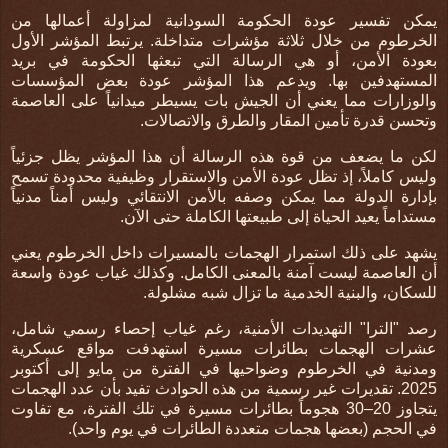
يمكن تفسير عودة الحكومة السودانية لمزاولة أعمالها من
الخرطوم من خلال ثلاثة مؤشرات متداخلة
. يرتبط المؤشر الأول
بعودة الأمن، أو هي الرسالة التي تبعثها الحكومة في بريد
المستهدفين بها. ويدعم هذا المؤشر عودة بعض المؤسسات
والوزارات مما يعني أن الجيش بات يسيطر ميدانياً على العاصمة
وتحسن قدرة تأمين المقار والطرق والاتصالات.
لكن ما يضعف من قوة هذه الرسالة أن هذا المؤشر يظل جزئياً
وليس كاملاً، إذ تظل عودة الأمن والاستقرار وظيفية محدودة تسمح
بإدارة الدولة مما يمكن وصفه بالأمن الانتقائي وليس أمناً مدنياً
مستداماً يعيد الحياة إلى طبيعتها الكاملة حتى الآن.
يشهد على ذلك
استمرار الهجمات بالمسيرات داخل الخرطوم يعني
أن العاصمة ليست آمنة بالمعنى الكامل
.
وكذلك
غياب عودة واسعة
للسكان، والبنية الخدمية ما تزال شبه مشلولة
.
رصد "الترا" التهديدات الأمنية،
رغم غياب إحصاء رسمي شامل،
عشرات الهجمات بطائرات مسيرة استهدفت مواقع عسكرية
ومدنية في الخرطوم وضواحيها في الفترة من مايو إلى أكتوبر
2025. تقديرات غير رسمية من هذه الحوادث تفيد بأن عدد الهجمات
يتجاوز 20–30 هجوماً بطائرات مسيرة في تلك الفترة، مع تفاوت
في الحجم (بعضها هجمات متعددة الطائرات في يوم واحد).