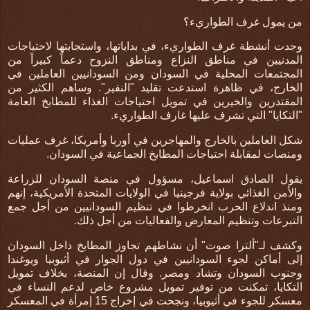
من يمول غرف الطواريء؟
وجدت أنشطة غرف الطواريء، في بداياتها، واستجابتها لاحتياجات
المدنيين في مناطق النزاع ومناطق النزوح دعماً كبيراً من
المجتمعات المحلية في السودان ومن السودانيين العاملين في
الخارج، في ظاهرة استدعت تقليد "النفير". وساهم الكثير من
المقتدرين والخيرين في تمويل احتياجات الغذاء للمطابخ العامة
"التكايا" التي تشرف عليها غارف الطواريء
.
شكل العاملين بالخارج والمهاجرين في أوربا وأمريكا، غرف عمليات
ومنصات لمقابلة احتياجات المطابخ الجماعية في السودان
.
يقول الصادق اسماعيل، مسؤول في منصة السودان للزراعة
والأمن الغذائي بولاية فرجينيا في الولايات المتحدة الأمريكية، إنهم
ومنذ اندلاع الحرب انخرطوا في تنظيم السودانيين من أجل جمع
التبرعات وتنظيم المعارض والفعاليات من أجل ذلك
.
وكشف لـ"ألترا صوت" أن نشاطهم تجاوز المطابخ داخل السودان
إلى أماكن لجوء السودانيين في دول الجوار في أثيوبيا ويوغندا
وجنوب السودان وتشاد ومصر. وقال إن المنصة، بخلاف تمويل
التكايا، تمكنت من توفير تمويل مشروع خاص لدعم النساء في
معسكر للجوء في أثيوبيا، ونجحت في إخراج 15 إمرأة في المعسكر