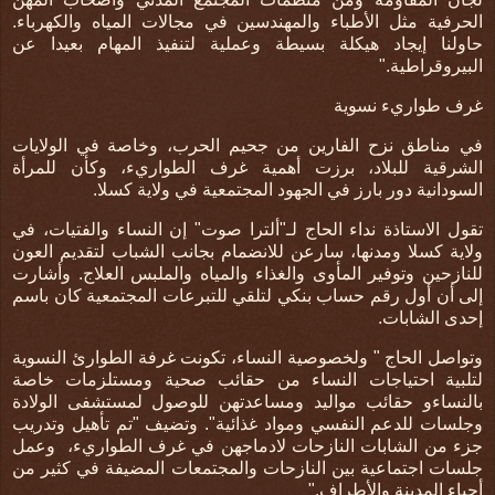
الحرفية مثل الأطباء والمهندسين في مجالات المياه والكهرباء.
حاولنا إيجاد هيكلة بسيطة وعملية لتنفيذ المهام بعيدا عن
البيروقراطية
".
غرف طواريء نسوية
في مناطق نزح الفارين من جحيم الحرب، وخاصة في الولايات
الشرقية للبلاد، برزت أهمية غرف الطواريء، وكأن للمرأة
السودانية دور بارز في الجهود المجتمعية في ولاية كسلا
.
تقول الاستاذة نداء الحاج لـ"ألترا صوت" إن النساء والفتيات، في
ولاية كسلا ومدنها، سارعن للانضمام بجانب الشباب لتقديم العون
للنازحين وتوفير المأوى والغذاء والمياه والملبس العلاج. وأشارت
إلى أن أول رقم حساب بنكي لتلقي للتبرعات المجتمعية كان باسم
إحدى الشابات
.
وتواصل الحاج " ولخصوصية النساء، تكونت غرفة الطوارئ النسوية
لتلبية احتياجات النساء من حقائب صحية ومستلزمات خاصة
بالنساءو حقائب مواليد ومساعدتهن للوصول لمستشفى الولادة
وجلسات للدعم النفسي ومواد غذائية". وتضيف "تم تأهيل وتدريب
جزء من الشابات النازحات لادماجهن في غرف الطواريء،
وعمل
جلسات اجتماعية بين النازحات والمجتمعات المضيفة في كثير من
أحياء المدينة والأطراف
".