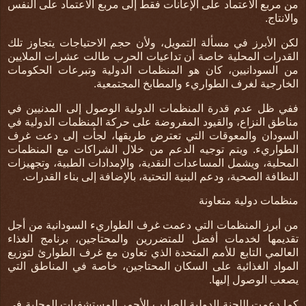
من مربع الاعتماد على الإعانات فقط إلى مربع الاعتماد على النفس
والانتاج
.
لكن الأبرز في مسألة التمويل، ولأن حجم الاحتياجات يتجاوز تلك
القدرات المحلية خاصة أن تداعيات الحرب طالت عشرات الملايين
من السودانيين، كان هو المنظمات الدولية وتبرعات الحكومات
الخارجية لغرف الطواريء والمطابخ المجتمعية
.
ففي ظل عدم قدرة المنظمات الدولية الوصول إلى المدنيين في
مناطق النزاع، والقيود المفروضة على حركة المنظمات الدولية في
السودان والمعوقات التي تعترض طريقها، لجأت إلى دعت غرف
الطواريء. ويتم توجيه الدعم من خلال الشراكات مع المنظمات
المحلية، ويشمل المساعدات النقدية، والإمدادات الطبية، وتجهيزات
النظافة الصحية، ودعم البنية التحتية، بالإضافة إلى بناء القدرات
.
منظمات دولية متعاونة
من أبرز المنظمات التي دعمت غرف الطواريء السودانية من أجل
تقديمها لخدمات أفضل للمتضررين والمحتاجين، برنامج الغذاء
العالمي التابع للأمم المتحدة الذي تعاون مع غرف الطوارئ لتوزيع
المواد الغذائية على السكان المحتاجين، خاصة في المناطق التي
يصعب الوصول إليها
.
كما دعمت اللجنة الدولية للصليب الأحمر المستشفيات المحلية في