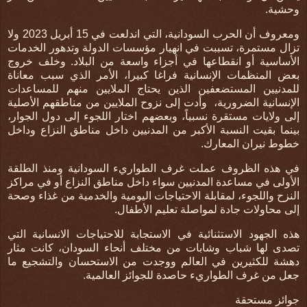
وحشية
.
ومعروف أن الحرب السودانية، التي اندلعت في 15 أبريل 2023 ولا
تزال مستمرة، تسببت في انهيار مؤسسات الدولة وتدهور الخدمات
الأساسية أو انقطاعها في أجزاء واسعة من البلاد. وخلف خروج
بعض المنظمات الإنسانية فراغا كبيرا، الأمر الذي سبب معاناة
للمدنيين المستضعفين الذين يحتاج الملايين منهم للمساعدات
الإنسانية الضرورية،
وأدت إلى نزوح الملايين من مناطقهم الأصلية
إلى ولايات مستقرة نسبياً، وبعضهم اختار اللجوء إلى دول الجوار،
بينما بقيت النسبة الأكبر من المدنيين داخل مناطق النزاع وداخل
خطوط نيران المعارك
.
في هذه الظروف عملت غرف الطواريء السودانية ومنذ الطلقة
الأولى في مساعدة المدنيين سواء داخل مناطق النزاع أو في مراكز
النزح واللجوء، لمقابلة الاحتياجات اليومية والخدمية من غذاء وصحة
إلى محاولات جادة لمواصلة تعليم الأطفال
.
هذه الجهود الاستثنائية في الاستجابة للاحتياجات الانسانية التي
تصدى لها شباب وشابات من مختلف أنحاء السودان، كانت مثار
دهشة للكثيرين في العالم ووجدت من الاستحسان والتشجيع ما
جعل من غرف الطواريء حاصدة للجوائز العالمية
.
جوائز مستحقة