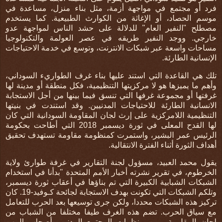
فرد أو مجتمع في مواجهة أزمة، مثل بناء منزل، مساعدة في
موسم الحصاد، أو الإغاثة من الكوارث الطبيعية. كما يستخدم
مصطلح "النفير العام" للدلالة على حشد الناس لمواجهة عدو
خارجي. ووجد النفير طريقه في عصر العولمة والتكنولوجيا
مساحات واسعة عبر شبكات الانترنت، وتوسع في خدمة الاحتياجات
الإنسانية الطارئة
.
تلك هي القاعدة التي استند عليها بناء غرف الطواريء السوداني،
وأهم ما يميزها هو لا مركزيتها التنظيمية، فكل منطقة أو مدينة لها
غرفتها أو مجموعة غرفها التي تنسق فيما بينها من أجل الاستجابة
الانسانية الطارئة للاحتياجات المدنيين. وقد استندت في بنيتها
التنظيمية اللامركزية على إرث لجان المقاومة السودانية التي كان
لها القدح المعلى في ثورة ديسمبر 2018 التي أطاحت بحكومة
الرئيس عمر البشير، واستمرت كمنظومة مقاومة تستهدف تحقيق
أهداف الثورة أثناء الفترة الانتقالية
.
يقول محمد العبيد، مسؤول لجنة التقارير في غرفة طوارئ ولاية
الخرطوم، في تقرير نشرته أخبار الأمم المتحدة "بدأنا في استخدام
الشبكات الشبابية الكبيرة التي تم بناؤها في أعقاب ثورة ديسمبر،
وتلكم الشبكات التي تكونت بهدف الاستجابة لجائحة كـوفيد-19. كان
تركيز هذه الشبكات محددا، ولكن جرى توسيعها بعد الحرب للتعامل
مع سياق الحرب. تضم هذه الغرف طيفا مختلفا من الشباب من
لجان المقاومة ومن منظمات المجتمع المدني وأصحاب المهن