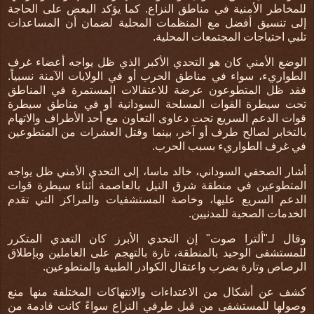
للمخاطر الأمنية في مناطق النزاع. كما يؤكد البعض على الحاجة
إلى تنسيق أفضل مع المنظمات المحلية لضمان أن المساعدات
تلبي احتياجات المجتمعات المحلية
.
الوضع الأمني كان هو التحدي الأكبر الذي ظل يواجه أعضاء غرف
الطواريء، سواء في مناطق الحرب أو في الولايات الآمنة نسبياً.
فقد ظل المتطوعون عرضة للاعتقالات المستمرة في المناطق
تحت سيطرة القوات المسلحة السودانية أو في مناطق سيطرة
قوات الدعم السريع تحت دعاوى التعاون مع أحد الأطراف والاتهام
بالتخابر لصالح طرف أو آخر، بينما وقتل العشرات من المتطوعين
في غرف الطواريء بسبب الحرب
.
أشار الصحفي السوداني، خالد ماسا، إلى التحدي الأمني ظل يواجه
المتطوعين في منطقة شرق النيل بالعاصمة أثناء سيطرة قوات
الدعم السريع عليها، وخاصة المستشفيات والمراكز التي تقدم
الخدمات الصحية للمدنيين.
وقال لـ"ألترا صوت" إن التحدي الأبرز كان التعدي المتكرر
للمستشفى الوحيد بالمنطقة، تارة بالتهجم على العاملين وبإطلاق
الرصاص وتارة بضرب واعتقال الكوادر الطبية والمتطوعين.
كشف عن أشكال من الاعتداءات والانتهاكات المختلفة منها منع
وصولها للمستشفى من قبل طرفي النزاع سواءً كانت قادمة من