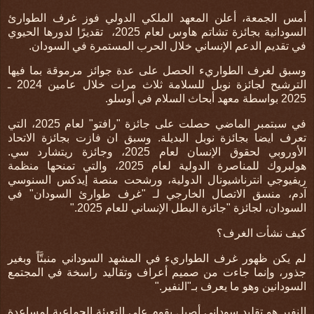
أمس الجمعة، أعلن المعهد الملكي الدولي فوز غرف الطوارئ
السودانية بجائزة تشاتم هاوس لعام 2025،
تقديرًا لدورها الحيوي
في تقديم الدعم الإنساني خلال الحرب المستمرة في السودان
.
وسبق لغرف الطواريء الحصل على عدة جوائز مرموقة بما فيها
الترشيح لجائزة نوبل للسلامة ثلاث مرات خلال عامين 2024 ـ
2025 بواسطة معهد أبحاث السلام في أوسلو
.
في سبتمبر الماضي حصلت على جائزة "رافتو" لعام 2025، التي
تعرف ايضا بجائزة نوبل البديلة. وسبق ان فازت بجائزة الاتحاد
الأوروبي لحقوق الإنسان لعام 2025، وجائزة ريتشارد سي.
هولبروك للمناصرة الدولية لعام 2025، والتي تمنحها منظمة
ريفيوجي انترناشيونال الدولية، ورشحت منصة إيدكس السنوسي
آدم، منسق الاتصال الخارجي لـ "غرف طوارئ السودان" في
السودان، لجائزة "جائزة البطل الإنساني للعام 2025
".
كيف نشأت الغرف؟
لم يكن ظهور غرف الطواريء في المشهد السوداني منبتَّاً وبغير
جذور، وإنما جاءت من صميم أعراف وتقاليد راسخة في المجتمع
السودانين وهو ما يعرف بـ"النفير
".
النفير هو تقليد سوداني أصيل يقوم على التعبئة الجماعية لمساعدة