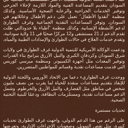
السودان بتقديم المساعدة الفنية والمواد اللازمة لإجلاء الجرحى
وتوفير الخدمات الجراحية والرعاية الصحية الأساسية. وكذلك
منظمة "أنقذوا الأطفال" تعمل على دعم الأطفال وعائلاتهم في
السودان، وتوفر المساعدات النقدية الجماعية وغرف الطوارئ
لدعم الأنشطة الإنسانية. وكذلك منظمة "أطباء بلا حدودالتي ظلت
تقدم الدعم لـ 21 مستشفى و12 مركزًا صحيًا في 11 ولاية سودانية،
وتقدم خدمات العلاج في حالات الطوارئ والإمدادات الطبية والمياه
.
ودعمت الوكالة الأمريكية للتنمية الدولية غرف الطوارئ في ولايات
شرق السودان وكردفان الكبرى والنيل الأزرق ببرامج بناء القدرات
وتوفير المعدات مثل أجهزة الكمبيوتر. ومنظمة ميرسي كوربس
التي قدمت مساعدات نقدية وقسائم للمواطنين المتضررين
.
ووجدت غرف الطواريء دعما من الاتحاد الأوروبي واللجنة الدولية
للإنقاذ بتقديم مساعدات منقذة للحياة لما يقرب من نصف مليون
شخص في مناطق مثل القضارف والنيل الأزرق والخرطوم. وشمل
الدعم مساعدات نقدية، ومستلزمات النظافة، ودعمًا للبنية التحتية
الصحية
.
تحديات مستمرة
على الرغم من هذا الدعم الدولي، واجهت غرف الطوارئ تحديات
كبيرة، مثل نقص التمويل، وصعوبات الإجراءات الإدارية، وتعرضها