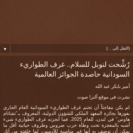
▼
رٌشِّحت لنوبل للسلام.. غرف الطواريء
السودانية حاصدة الجوائز العالمية
أمير بابكر عبد الله
نشرت في موقع ألترا صوت
لم يكن مفاجئاً أن تختم غرف الطواريء السودانية العام الجاري
بفوزها بجائزة المعهد الملكي للشؤون الدولية، المعروف بـ"تشاتام
هاوس" في لندن، للعام 2025. فما أنجزته غرف الطواريء شيء
أشبه بالمعجزة تحت وطأة حرب ضروس وظروف حياتية أقل ما
يمكن أن توصف به أنها غير مناسبة للآدميين، لما خلفته من آثار