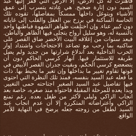
فاهتزت له كل الأرض، إلاّ الأرض التي قفز إليها عبد
السيد دون إثارة ضجيج. هي عادته يتسرب إلى عمق
الأشياء ويتوغل داخلها ممسكاً بمفاصلها، تقوده تلك
الحاسة الساكنة في برزخ بين العقل والقلب إلى غاياته
دون كبير عناء. وإن اختلفت ظواهر الشهوة فباطنها واحد
بالنسبة له، وهو سليل أرواح يتجلى فيها الظاهر والباطن.
فبعد سنوات من إغلاقه البيت الأخضر ضاق القصر على
ساكنيه بما رحب مع تصاعد الاحتجاجات واشتداد إوار
الحرب الداخلية بعد اندلاع شرارتها من جديد ولم يضل
طريقه للاستثمار فيها. انهار كرسي الحاكم دون أن
يتضعضع كرسي الحكم، وبقيت جدران القصر الأبيض في
قوتها تقاوم تغيير ما بداخلها وإن تغير ما يحيط بها. ذات
ما فعله عبد السيد بنفسه، فمنذ تلك النظرة التي احتوى
فيها تفاصيل عبد السيد الصغير اجتاحته حمى التغيير.
وبدأ يعده للمرحلة المقبلة فاحتواه منذ صغره، خاصة بعد
انجاب الزاكي وليلى لأكثر من طفل بعده. رغم تمنع
الزاكي واعتراضاته المتكررة إلا أن عدم انجاب عبد
السيد لطفل من زوجته جعله يرضخ في النهاية للأمر
الواقع.