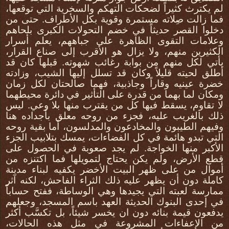
لم يكترث كثيراً لضحكات التهكم والسخرية التي توقعها،
فما زالت صِلاته مستمرة وقوية بكل الأطراف. حتى من
دخلوا القصر حديثاً في خضم التحولات الكبرى بلحاهم
وعلامات التقوى الظاهرة على جباههم، يعلم أسرار
الكثيرين منهم، ولا يزال هو الأقرب إلى صناع القرار،
يأتي لكل منهم من بوابة رغائب شهوته. قبلها كان قد
أطلق لحيته قليلاً وكان قد تسلل إليها الشيب، وزادته
خضرة عينيه وقاراً وجاذبية، فهما صالحتان لكل زمان
ومكان لما بهما من قدرة على التأثير في دائرة محيطهما
لا تقاوم، يسقط فيها كل من يقترب منها بلا وعي. ليس
ذلك بالغريب عليه، فجزء من روحه معلق بأجداده هنا
وفيهم الطيبون والمخادعون والمدلسون، أما بقية روحه
التي تبدو هائمة في كل الفضاءات، يمسك بتلابيب الجزء
الأكبر منها الخواجة. لم يجد صعوبة في الحصول على
قطع الأرض، ولم يكن يحتاج لتمويلها فما اكتنزه من
أموال من على ظهر البيت الأخضر يكفيه لبناء مدينة
كاملة دون أن يظهر عليه ذلك الثراء الفاحش، لكنه آثر
ممارسة لعبته التي يجيدها وهي الوساطة، ففتح حساباً
في إحدى البنوك الحديثة العهد باسم المسجد، وجعلهم
يدفعون قيمة بنائه دون ان يخسر شيئاً، بل تكسَّب أكثر
من الإعفاءات المشروعة في مثل هذه الحالات،