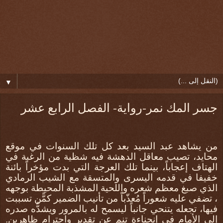
▼
جسر المك نمر-رواية- الفصل الرابع عشر
من يشاهد عبد السيد بعد كل تلك السنوات في موقع
محايد، تصيب معاقل الدهشة فيه شظية من الرغبة في
الهتاف إعجاباً، بينما تلك العرجة التي بدت مؤخراً بائنة
خفيفا في قدمه اليسرى والمتسقة مع الشيب الرمادي
الذي صبغ معظم شعره واللحية المشذبة المحيطة بوجهه
، تضفي عليه شعوراً مُعذّباً من تأنيب الضمير كمًّن تسببت
فيها، تجعله يتنحي جانباً ليسمح له بالمرور ويشدُّه صدره
إلى الأمام في إنحناءة تنم عن تقدير واحترام ظاهرين.