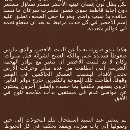
لكن يظل لون إنسان عينيه الأخضر مصدر تساؤل مستمر
دون إجابة قاطعة سوى همس متسرب سرعان ما تنسد
منافذه بلا سبب واضح. وهو ما جعل الصحف تطلق عليه
إسم الأخضر في كل حدث مرتبط به بعد ان سطع نجمه
في عوالم متعددة.
هكذا تبدو صورته بعيداً عن البيت الأخضر، والذي مارس
ضغوطاً شديدة على مالكه الشيخ لشرائه قبل سنوات.
وكان لا بد للبيت الأخضر أن يتغير مع بوادر الهجمة
الشرسة التي انطلقت من عدة منابر وحركت الأرض
تحت الأقدام لينتصب العسكر الحاكمين في القصر
وقوفاً. أطاحت تلك الموجة بالكثيرين خارج دوائر التأثير،
انزوى بعضهم مكتفياً بما حصده وانطلق آخرون يبحثون
عن مواطئ قدم في مستقبل بدأت ملامحه تلوح في
الأفق.
لم ينتظر عبد السيد استفحال تلك التحولات إلى حين
وصولها إلى باب منزله، ويفقد تحكمه في كل الخيوط.