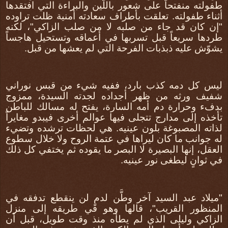
طفولته منفتحاً على شعور باللّين والبراءة التي افتقدها
أثناء طفولته. تعلقت بأطراف سعادته أمنية ظلت تراوده
"إن كان قد جاء من صلبه لا من صلب الزاكي"، لكنه
طردها سريعاً قبل تسربها في أعماقه وتستحيل هاجساً
يشوّش عليه ذبذبات الفرحة التي لم يعشها من قبل.
ليس كل دمه كذب بارد، ففيه شيء من قبس نوراني
شفيف ورثه من ظهر أجداده لجدته السيدة، ممزوج
بدفء وحرارة دم أمه السارة، يفتح له مسالك للباطن
تأخذه إلى مدارج تتجلى فيها عوالم أخرى فيبدو مغايراً
لذاته المصبوغة بلون عينيه. هي لحظات ترشده وتضيء
له جوانب ما كان ليراها في عتمة الروح ولا خلال سطوع
العقل، إنها البصيرة لا البصر ما يقوده ثم يختفي كل ذلك
في ثوانٍ ليطغى نور عينيه.
"ميلاد عبد السيد آخر وطَّن لدمٍ لن ينقطع تدفقه في
المنظور القريب"، قالها وهو في طريقه إلى منزل
الزاكي وليلى الذي لم يطأه منذ وقت طويل، قبل أن