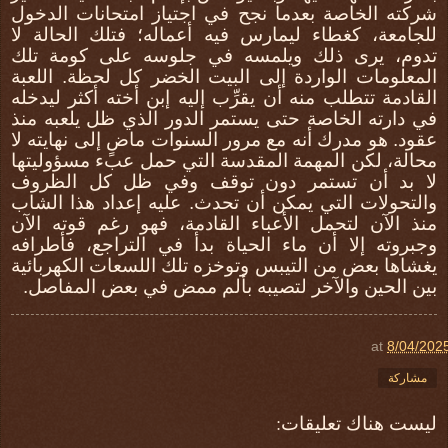
شركته الخاصة بعدما نجح في اجتياز امتحانات الدخول
للجامعة، كغطاء ليمارس فيه أعماله؛ فتلك الحالة لا
تدوم، يرى ذلك ويلمسه في جلوسه على كومة تلك
المعلومات الواردة إلى البيت الخضر كل لحظة. اللعبة
القادمة تتطلب منه أن يقرِّب إليه إبن أخته أكثر ليدخله
في دارته الخاصة حتى يستمر الدور الذي ظل يلعبه منذ
عقود. هو مدرك أنه مع مرور السنوات ماضٍ إلى نهايته لا
محالة، لكن المهمة المقدسة التي حمل عبء مسؤوليتها
لا بد أن تستمر دون توقف وفي ظل كل الظروف
والتحولات التي يمكن أن تحدث. عليه إعداد هذا الشاب
منذ الآن لتحمل الأعباء القادمة، فهو رغم قوته الآن
وجبروته إلا أن ماء الحياة بدأ في التراجع، فأطرافه
يغشاها بعض من التيبس وتوخزه تلك اللسعات الكهربائية
بين الحين والآخر لتصيبه بألم ممض في بعض المفاصل.
at
8/04/202
مشاركة
ليست هناك تعليقات: