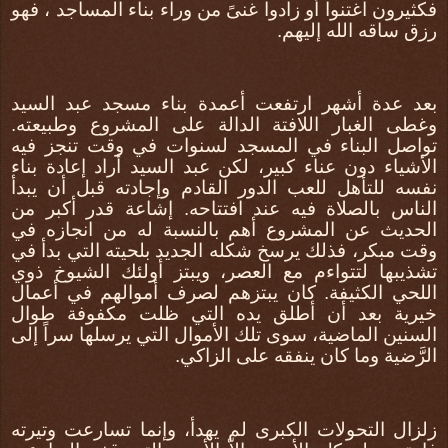
فكثيرون اغتنوا أو زادوا غنىً من وراء بناء المساجد ، فهو
رزق ساقه الله إليهم.
بعد عدة أشهر ارتفعت أعمدة بناء مسجد عبد السيد
وغطى الغبار اللافتة الدالة على المشروع وطبيعته.
تواصل البناء في المسجد لسنوات في وقت تنجز فيه
الأشياء دون عناء كبير، لكن عبد السيد أراد إعادة بناء
نفسه للتأهل للعب الدور القادم وإجادته قبل أن يبدأ
الناس بالصلاة فيه عند افتتاحه. إشاعة قدر أكبر من
الحديث عن المشروع أهم بالنسبة له من انجازه في
وقت مبكر، فذلك يرسخ شكله الجديد بلحيته التي بدأ في
تشذيبها لتتواءم مع العصر، ويبتز أولئك الشيوخ ذوي
اللحي الكثيفة. كان يبتزهم لصرف أموالهم في أعمال
خيرية بعد أن أطلق يده التي ظلت مكفوفة طوال
السنين الماضية، سوى تلك الأموال التي يرسلها سراً إلى
الرَّضية وما كان ينفقه على الزاكي.
زلزال التحولات الكبرى لم يهدأ، وإنما تسارعت وتيرته