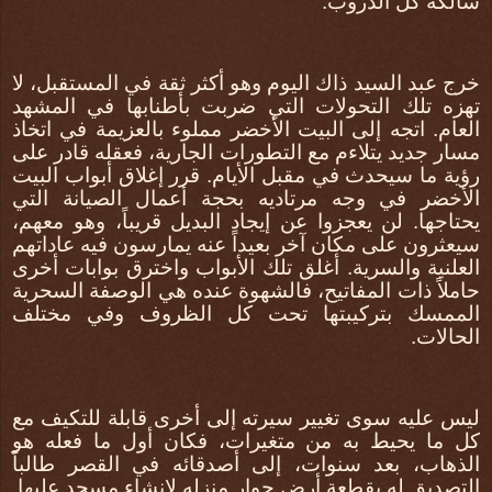
سالكة كل الدروب.
خرج عبد السيد ذاك اليوم وهو أكثر ثقة في المستقبل، لا
تهزه تلك التحولات التي ضربت بأطنابها في المشهد
العام. اتجه إلى البيت الأخضر مملوء بالعزيمة في اتخاذ
مسار جديد يتلاءم مع التطورات الجارية، فعقله قادر على
رؤية ما سيحدث في مقبل الأيام. قرر إغلاق أبواب البيت
الأخضر في وجه مرتاديه بحجة أعمال الصيانة التي
يحتاجها. لن يعجزوا عن إيجاد البديل قريباً، وهو معهم،
سيعثرون على مكان آخر بعيداً عنه يمارسون فيه عاداتهم
العلنية والسرية. أغلق تلك الأبواب واخترق بوابات أخرى
حاملاً ذات المفاتيح، فالشهوة عنده هي الوصفة السحرية
الممسك بتركيبتها تحت كل الظروف وفي مختلف
الحالات.
ليس عليه سوى تغيير سيرته إلى أخرى قابلة للتكيف مع
كل ما يحيط به من متغيرات، فكان أول ما فعله هو
الذهاب، بعد سنوات، إلى أصدقائه في القصر طالباً
التصديق له بقطعة أرض جوار منزله لإنشاء مسجد عليها.