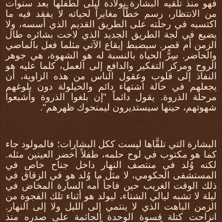
فهو منذ تلقيه البشارة بولادة ليلى لطفلها بعد سنوات
من الانتظار، رسم خطَّاً مغايراً لحياته لا يفقد فيه ما
اكتسبه في رحلته على الطريق القديم الذي أسسه، ولا
يضيع في لجة الطريق الجديد الذي لاحت بشائره طال
الزمن أم قصر. سيضبط إيقاع الآتي مثلما فعل بالماضي
والحاضر. سِرُّ الحياة بالنسبة له هو الشهوة، هي جوهر
الروح ومركز التفكير والدافع إلى العمل، كلما عليه هو
النفاذ إلى قلوب وعقول الناس من هذه الزاوية، أن
يجعلهم في حالة اشتهاء دائم والحيلولة دون بلوغهم
مرحلة الذروة. يقول دائماً "إن بلغوا الذروة وأشبعوا
شهوتهم، حينها سيستديرون ليمنحوك ظهرهم".
البشارة التي تلقَّاها ليست ككل البشارات؛ فالمولود جاء
كما هو مكتوب في لوح حلمه، طفلاً أخضر العينين مثله.
لكنه وُلد في منتصف النهار داخل جناح خاص في
المستشفى الحكومي، لا مثل ما وُلد هو في الزقاق في
ذلك الوقت الغريب حين فاجأ أمه السارة المخاض في
ليلة لا تشبه ليالي الشتاء، ليولد هو أثناء تلك الفجوة من
الزمن الباهت الذي لا ينتمي إلى الليل ولا إلى النهار.
انزاحت كتلة قسوة الوحدة الجاثمة على صدره منذ