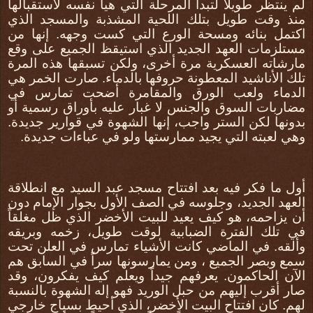
لم ينتظر طويلاً لتبدأ المرحلة التي هيأ نفسه لاستقبالها
منذ وقت طويل بتلك اللحية المشذبة والمسجد الذي
اكتمل بنائه ومسحة الورع التي كست وجهه. إنها من
مستلزمات العهد الجديد الذي استيقظ الجميع على وقع
مارشاته العسكرية مرة أخرى، ولكن تسبقها هذه المرة
تلك الأناشيد المعطونة حروفها بالدماء. صارت الخمر هي
الدماء ولعب الورق والمقامرة أضحت تمارس في
مضاربات السوق والجنس لا غبار عليه بأوراق رسمية أو
بدونها لكن الستر واجب، إنها الشهوة في قوارير جديدة.
وهي لعبته التي يجيد ممارستها ولو في عباءات جديدة.
أول ما فكر فيه بعد افتتاح مسجد عبد السيد مع انطلاقة
العهد الجديد، وجلوسه في الصف الأول بجوار الإمام دون
أن يزاحمه، هو كيف يعيد للبيت الأخضر الذي ظل مغلقاً
في تلك الفترة الضبابية لوقت طويل، زخمه وبريقه
وألقه. في الماضي كانت الأشياء تمارس في العلن تحت
سمع وبصر الجميع ، ومن يمارسونها سراً في السابق هم
الآن الحاكمون. يعرفهم جيداً ويعلم كيف يفكرون، وقد
صار أقرب إليهم من حبل الوريد فهو إله الشهوة بالنسبة
لهم. كان افتتاح البيت الأخضر، الذي أحيط بسياج خارجي