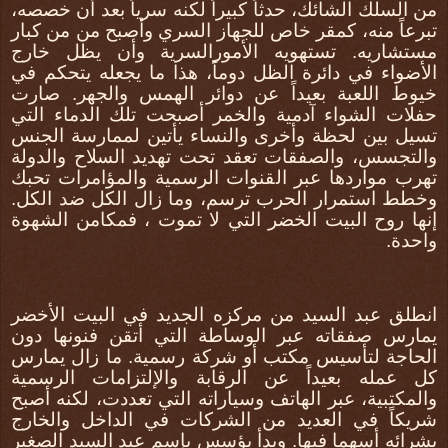
من السلك الشائك، حدثاً كبيراً لكنه سرياً بعد أن خصصه،
تبرعاً منه، كمقر خاص للجهاز السري وأصبح من من كبار
مستشاريه. تستهويه الأمورالسرية وأن يظل خارج
الأضواء في دائرة الظل دوماً، هذا ما يجعله يتحكم في
خيوط اللعبة بعيداً عن دوائر الهمس والجهر. صارت
حفلات الشواء آدمية والخمر أصبحت تلك الدماء التي
تسيل بين لحظة وأخرى والنساء يأتين لممارسة الجنس
والتجسس، والصفقات تعقد تحت تهديد السلاح والدولة
تهرب مواردها عبر القنوات الرسمية والمؤامرات تحبك
وخطط استمرار الحرب ترسم، وما زال الكل ضد الكل.
إنها روح البيت الخضر التي لا تموت ، فمكامن الشهوة
واحدة.
انطلق عبد السيد من مركزه الجديد في البيت الأخضر
يمارس صفقاته عبر الوساطة التي أتقن فنونها دون
الحاجة لتأسيس مكتب أو شركة رسمية. ما زال يمارس
كل عمله بعيداً عن الرقابة والإلتزامات الرسمية
والمكتبية، عبر الهاتف وسياراته التي تعددت، لكنه أصبح
شريكاً في العديد من الشركات في الداخل والخارج
بشرائه أسهما فيها. وبدأ يؤسس بإسم عبد السيد الصغير