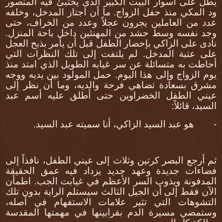
يطل على أسوار البيت الكبير الذي يختبئ فيه المنصور
ود المكي منذ حفل الزواج. ما أن اجتاز المدخل، وخلفه
عدد من العاملين يجرون عجلاً وعدد من الخراف، حتى
وجد نفسه وسط حشد من المهنئين داخل باحة المنزل.
نادى على الزاكي بإحضار الطفل قبل أن يأمر بذبح العجل
على عتبة المدخل. لم يلتفت إلى تلك النظرات التي
أحاطت به متسائلة عن سر غيابه الطويل الذي امتد منذ
يوم الزواج وإلى هذا اليوم. حمل المولود بين يديه ووجه
مشرق بسعادة تضاهي فرحة والديه، وما أن نظر إلى
عيني الطفل الخضراوين حتى أطلق عليه أسم عبد
السيد، قائلاً:
-
هو عبد السيد الزاكي، أنا سميته عبد السيد.
ثم أرجع البصر كرتين وثلاث إلى عيني الطفل، نافذاً إلى
فضاءات جديدة وعهد جديد يزداد فيه عمق الحقيقة
المدفونة ويذوب السر الأعظم في غيابت الجب. اطمأن
الآن فقط إلى أن الجيل الثالث سيستلم الراية بدون تلك
التشوهات التي تثير علامات الاستفهام في أصله،
وستمضي مسيرة الدم بقرابينها في مهمتها المقدسة